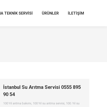
A TEKNIK SERVISI
ÜRÜNLER
İLETIŞIM
İstanbul Su Arıtma Servisi 0555 895
90 54
100 Yıl arıtma bakımı
,
100 Yıl su arıtma servisi
,
100. Yıl su