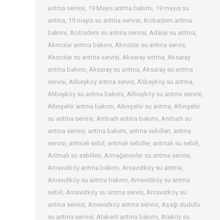
arıtma servisi
,
19 Mayıs arıtma bakımı
,
19 mayıs su
arıtma
,
19 mayıs su arıtma servisi
,
Acıbadem arıtma
bakımı
,
Acıbadem su arıtma servisi
,
Adalar su arıtma
,
Akıncılar arıtma bakımı
,
Akıncılar su arıtma servis
,
Akıncılar su arıtma servisi
,
Aksaray arıtma
,
Aksaray
arıtma bakımı
,
Aksaray su arıtma
,
Aksaray su arıtma
servisi
,
Alibeyköy arıtma servis
,
Alibeyköy su arıtma
,
Alibeyköy su arıtma bakımı
,
Alibeyköy su arıtma servisi
,
Altınşehir arıtma bakımı
,
Altınşehir su arıtma
,
Altınşehir
su arıtma servisi
,
Ambarlı arıtma bakımı
,
Ambarlı su
arıtma servisi
,
arıtma bakımı
,
arıtma sebilleri
,
arıtma
servisi
,
arıtmalı sebil
,
arıtmalı sebiller
,
arıtmalı su sebili
,
Arıtmalı su sebilleri
,
Armağanevler su arıtma servisi
,
Arnavutköy arıtma bakımı
,
Arnavutköy su arıtma
,
Arnavutköy su arıtma bakımı
,
Arnavutköy su arıtma
sebili
,
Arnavutköy su arıtma servis
,
Arnavutköy su
arıtma servisi
,
Arnevutköy arıtma servisi
,
Aşağı dudullu
su arıtma servisi
,
Atakent arıtma bakımı
,
Ataköy su