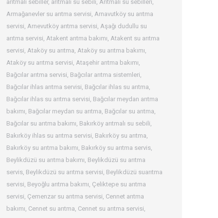
arıtmalı sebiller
,
arıtmalı su sebili
,
Arıtmalı su sebilleri
,
Armağanevler su arıtma servisi
,
Arnavutköy su arıtma
servisi
,
Arnevutköy arıtma servisi
,
Aşağı dudullu su
arıtma servisi
,
Atakent arıtma bakımı
,
Atakent su arıtma
servisi
,
Ataköy su arıtma
,
Ataköy su arıtma bakımı
,
Ataköy su arıtma servisi
,
Ataşehir arıtma bakımı
,
Bağcılar arıtma servisi
,
Bağcılar arıtma sistemleri
,
Bağcılar ihlas arıtma servisi
,
Bağcılar ihlas su arıtma
,
Bağcılar ihlas su arıtma servisi
,
Bağcılar meydan arıtma
bakımı
,
Bağcılar meydan su arıtma
,
Bağcılar su arıtma
,
Bağcılar su arıtma bakımı
,
Bakırköy arıtmalı su sebili
,
Bakırköy ihlas su arıtma servisi
,
Bakırköy su arıtma
,
Bakırköy su arıtma bakımı
,
Bakırköy su arıtma servis
,
Beylikdüzü su arıtma bakımı
,
Beylikdüzü su arıtma
servis
,
Beylikdüzü su arıtma servisi
,
Beylikdüzü suarıtma
servisi
,
Beyoğlu arıtma bakımı
,
Çeliktepe su arıtma
servisi
,
Çemenzar su arıtma servisi
,
Cennet arıtma
bakımı
,
Cennet su arıtma
,
Cennet su arıtma servisi
,