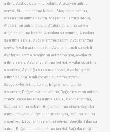
arıtma
,
Ataköy su arıtma bakımı
,
Ataköy su arıtma
servisi
,
Ataşehir arıtma bakımı
,
Ataşehir su arıtma
,
Ataşehir su arıtma bakımı
,
Ataşehir su arıtma servis
,
Ataşehir su arıtma servisi
,
Atatürk su arıtma servisi
,
Atışalanı arıtma bakımı
,
Atışalanı su açrıtma
,
Atışalanı
su arıtma servisi
,
Avcılar arıtma bakımı
,
Avcılar arıtma
servis
,
Avcılar arıtma servisi
,
Avcılar arıtmalı su sebili
,
Avcılar su arıtma
,
Avcılar su arıtma bakımı
,
Avcılar su
arıtma servis
,
Avcılar su arıtma servisi
,
Avcılar su arıtma
sistemleri
,
Ayazağa su arıtma servisi
,
Ayrılıkçeşme
arıtma bakımı
,
Ayrılıkçeşme su arıtma servisi
,
Bağçelievler arıtma servisi
,
Bağçelievler arıtma
sistemleri
,
Bağçelievler su arıtma
,
Bağçelievler su arıtma
çihazı
,
Bağcelievler su arıtma servisi
,
Bağcılar arıtma
,
Bağcılar arıtma bakımı
,
Bağcılar arıtma cihazı
,
Bağcılar
arıtma cihazları
,
Bağcılar arıtma servisi
,
Bağcılar arıtma
sistemleri
,
Bağcılar ihlas arıtma servisi
,
Bağcılar ihlas su
arıtma
,
Bağcılar ihlas su arıtma servisi
,
Bağcılar meydan