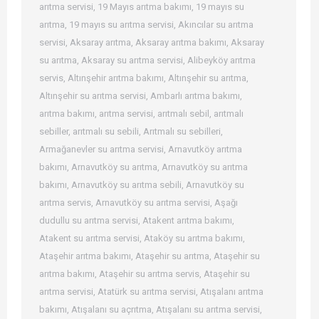
arıtma servisi
,
19 Mayıs arıtma bakımı
,
19 mayıs su
arıtma
,
19 mayıs su arıtma servisi
,
Akıncılar su arıtma
servisi
,
Aksaray arıtma
,
Aksaray arıtma bakımı
,
Aksaray
su arıtma
,
Aksaray su arıtma servisi
,
Alibeyköy arıtma
servis
,
Altınşehir arıtma bakımı
,
Altınşehir su arıtma
,
Altınşehir su arıtma servisi
,
Ambarlı arıtma bakımı
,
arıtma bakımı
,
arıtma servisi
,
arıtmalı sebil
,
arıtmalı
sebiller
,
arıtmalı su sebili
,
Arıtmalı su sebilleri
,
Armağanevler su arıtma servisi
,
Arnavutköy arıtma
bakımı
,
Arnavutköy su arıtma
,
Arnavutköy su arıtma
bakımı
,
Arnavutköy su arıtma sebili
,
Arnavutköy su
arıtma servis
,
Arnavutköy su arıtma servisi
,
Aşağı
dudullu su arıtma servisi
,
Atakent arıtma bakımı
,
Atakent su arıtma servisi
,
Ataköy su arıtma bakımı
,
Ataşehir arıtma bakımı
,
Ataşehir su arıtma
,
Ataşehir su
arıtma bakımı
,
Ataşehir su arıtma servis
,
Ataşehir su
arıtma servisi
,
Atatürk su arıtma servisi
,
Atışalanı arıtma
bakımı
,
Atışalanı su açrıtma
,
Atışalanı su arıtma servisi
,