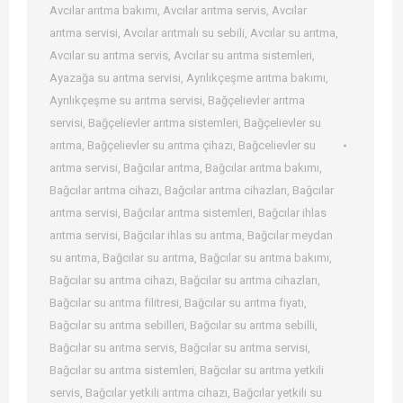
Avcılar arıtma bakımı
,
Avcılar arıtma servis
,
Avcılar
arıtma servisi
,
Avcılar arıtmalı su sebili
,
Avcılar su arıtma
,
Avcılar su arıtma servis
,
Avcılar su arıtma sistemleri
,
Ayazağa su arıtma servisi
,
Ayrılıkçeşme arıtma bakımı
,
Ayrılıkçeşme su arıtma servisi
,
Bağçelievler arıtma
servisi
,
Bağçelievler arıtma sistemleri
,
Bağçelievler su
arıtma
,
Bağçelievler su arıtma çihazı
,
Bağcelievler su
arıtma servisi
,
Bağcılar arıtma
,
Bağcılar arıtma bakımı
,
Bağcılar arıtma cihazı
,
Bağcılar arıtma cihazları
,
Bağcılar
arıtma servisi
,
Bağcılar arıtma sistemleri
,
Bağcılar ihlas
arıtma servisi
,
Bağcılar ihlas su arıtma
,
Bağcılar meydan
su arıtma
,
Bağcılar su arıtma
,
Bağcılar su arıtma bakımı
,
Bağcılar su arıtma cihazı
,
Bağcılar su arıtma cihazları
,
Bağcılar su arıtma filitresi
,
Bağcılar su arıtma fiyatı
,
Bağcılar su arıtma sebilleri
,
Bağcılar su arıtma sebilli
,
Bağcılar su arıtma servis
,
Bağcılar su arıtma servisi
,
Bağcılar su arıtma sistemleri
,
Bağcılar su arıtma yetkili
servis
,
Bağcılar yetkili arıtma cihazı
,
Bağcılar yetkili su