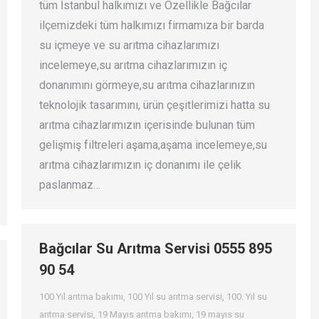
tüm İstanbul halkımızı ve Özellikle Bağcılar
ilçemizdeki tüm halkımızı firmamıza bir barda
su içmeye ve su arıtma cihazlarımızı
incelemeye,su arıtma cihazlarımızın iç
donanımını görmeye,su arıtma cihazlarınızın
teknolojik tasarımını, ürün çeşitlerimizi hatta su
arıtma cihazlarımızın içerisinde bulunan tüm
gelişmiş filtreleri aşama,aşama incelemeye,su
arıtma cihazlarımızın iç donanımı ile çelik
paslanmaz…
Bağcılar Su Arıtma Servisi 0555 895
90 54
100 Yıl arıtma bakımı
,
100 Yıl su arıtma servisi
,
100. Yıl su
arıtma servisi
,
19 Mayıs arıtma bakımı
,
19 mayıs su