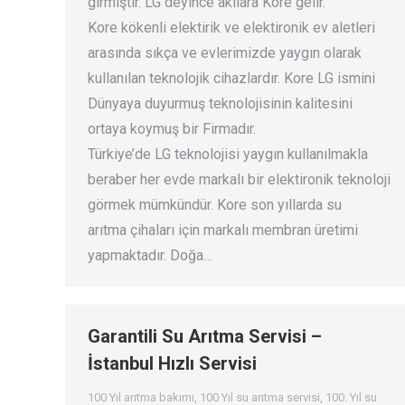
girmiştir. LG deyince akılara Kore gelir.
Kore kökenli elektirik ve elektironik ev aletleri
arasında sıkça ve evlerimizde yaygın olarak
kullanılan teknolojik cihazlardır. Kore LG ismini
Dünyaya duyurmuş teknolojisinin kalitesini
ortaya koymuş bir Firmadır.
Türkiye’de LG teknolojisi yaygın kullanılmakla
beraber her evde markalı bir elektironik teknoloji
görmek mümkündür. Kore son yıllarda su
arıtma çihaları için markalı membran üretimi
yapmaktadır. Doğa…
Garantili Su Arıtma Servisi –
İstanbul Hızlı Servisi
100 Yıl arıtma bakımı
,
100 Yıl su arıtma servisi
,
100. Yıl su