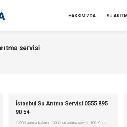
HAKKIMIZDA
SU ARITM
arıtma servisi
İstanbul Su Arıtma Servisi 0555 895
90 54
100 Yıl arıtma bakımı
,
100 Yıl su arıtma servisi
,
100. Yıl su