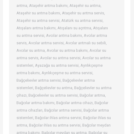
arıtma
,
Ataşehir arıtma bakımı
,
Ataşehir su arıtma
,
Ataşehir su arıtma bakımı
,
Ataşehir su arıtma servis
,
Ataşehir su arıtma servisi
,
Atatürk su arıtma servisi
,
Atışalanı arıtma bakımı
,
Atışalanı su açrıtma
,
Atışalanı
su arıtma servisi
,
Avcılar arıtma bakımı
,
Avcılar arıtma
servis
,
Avcılar arıtma servisi
,
Avcılar arıtmalı su sebili
,
Avcılar su arıtma
,
Avcılar su arıtma bakımı
,
Avcılar su
arıtma servis
,
Avcılar su arıtma servisi
,
Avcılar su arıtma
sistemleri
,
Ayazağa su arıtma servisi
,
Ayrılıkçeşme
arıtma bakımı
,
Ayrılıkçeşme su arıtma servisi
,
Bağçelievler arıtma servisi
,
Bağçelievler arıtma
sistemleri
,
Bağçelievler su arıtma
,
Bağçelievler su arıtma
çihazı
,
Bağcelievler su arıtma servisi
,
Bağcılar arıtma
,
Bağcılar arıtma bakımı
,
Bağcılar arıtma cihazı
,
Bağcılar
arıtma cihazları
,
Bağcılar arıtma servisi
,
Bağcılar arıtma
sistemleri
,
Bağcılar ihlas arıtma servisi
,
Bağcılar ihlas su
arıtma
,
Bağcılar ihlas su arıtma servisi
,
Bağcılar meydan
arıtma bakımı
,
Bağcılar meydan su arıtma
,
Bağcılar su