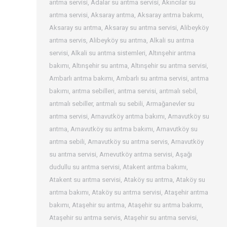
arıtma servisi
,
Adalar su arıtma servisi
,
Akıncılar su
arıtma servisi
,
Aksaray arıtma
,
Aksaray arıtma bakımı
,
Aksaray su arıtma
,
Aksaray su arıtma servisi
,
Alibeyköy
arıtma servis
,
Alibeyköy su arıtma
,
Alkali su arıtma
servisi
,
Alkali su arıtma sistemleri
,
Altınşehir arıtma
bakımı
,
Altınşehir su arıtma
,
Altınşehir su arıtma servisi
,
Ambarlı arıtma bakımı
,
Ambarlı su arıtma servisi
,
arıtma
bakımı
,
arıtma sebilleri
,
arıtma servisi
,
arıtmalı sebil
,
arıtmalı sebiller
,
arıtmalı su sebili
,
Armağanevler su
arıtma servisi
,
Arnavutköy arıtma bakımı
,
Arnavutköy su
arıtma
,
Arnavutköy su arıtma bakımı
,
Arnavutköy su
arıtma sebili
,
Arnavutköy su arıtma servis
,
Arnavutköy
su arıtma servisi
,
Arnevutköy arıtma servisi
,
Aşağı
dudullu su arıtma servisi
,
Atakent arıtma bakımı
,
Atakent su arıtma servisi
,
Ataköy su arıtma
,
Ataköy su
arıtma bakımı
,
Ataköy su arıtma servisi
,
Ataşehir arıtma
bakımı
,
Ataşehir su arıtma
,
Ataşehir su arıtma bakımı
,
Ataşehir su arıtma servis
,
Ataşehir su arıtma servisi
,