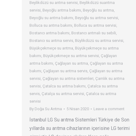
Beylikdüzü su arıtma servisi
,
Beylikdüzü suarıtma
servisi
,
Beyoğlu arıtma bakımı
,
Beyoğlu su arıtma
,
Beyoğlu su arıtma bakımı
,
Beyoğlu su arıtma servisi
,
Bolluca su arıtma bakımı
,
Bolluca su arıtma servisi
,
Bostancı arıtma bakımı
,
Bostancı arıtmalı su sebili
,
Bostancı su arıtma servis
,
Büylikdüzü su arıtma servisi
,
Büyükçekmeçe su arıtma
,
Büyükçekmeçe su arıtma
bakımı
,
Büyükçekmeçe su arıtma servisi
,
Çağlayan
arıtma bakımı
,
Çağlayan su arıtma
,
Çağlayan su arıtma
bakımı
,
Çağlayan su arıtma servis
,
Çağlayan su arıtma
servisi
,
Çağlayan su arıtma sistemleri
,
Çamlık su arıtma
servisi
,
Çatalca su arıtma bakımı
,
Çatalca su arıtma
servis
,
Çatalça su arıtma servisi
,
Çatalca su arıtma
servisi
By
Doğa Su Arıtma
5 Nisan 2020
Leave a comment
İstanbul LG Su arıtma Sistemleri Türkiye de Son
yıllarda su arıtma cihazlarının içerisine LG terimi