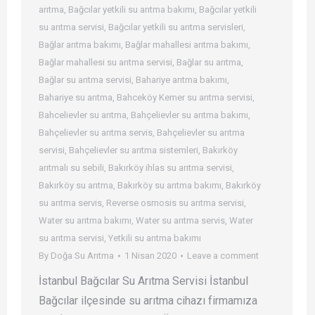
arıtma
,
Bağcılar yetkili su arıtma bakımı
,
Bağcılar yetkili
su arıtma servisi
,
Bağcılar yetkili su arıtma servisleri
,
Bağlar arıtma bakımı
,
Bağlar mahallesi arıtma bakımı
,
Bağlar mahallesi su arıtma servisi
,
Bağlar su arıtma
,
Bağlar su arıtma servisi
,
Bahariye arıtma bakımı
,
Bahariye su arıtma
,
Bahceköy Kemer su arıtma servisi
,
Bahcelievler su arıtma
,
Bahçelievler su arıtma bakımı
,
Bahçelievler su arıtma servis
,
Bahçelievler su arıtma
servisi
,
Bahçelievler su arıtma sistemleri
,
Bakırköy
arıtmalı su sebili
,
Bakırköy ihlas su arıtma servisi
,
Bakırköy su arıtma
,
Bakırköy su arıtma bakımı
,
Bakırköy
su arıtma servis
,
Reverse osmosis su arıtma servisi
,
Water su arıtma bakımı
,
Water su arıtma servis
,
Water
su arıtma servisi
,
Yetkili su arıtma bakımı
By
Doğa Su Arıtma
1 Nisan 2020
Leave a comment
İstanbul Bağcılar Su Arıtma Servisi İstanbul
Bağcılar ilçesinde su arıtma cihazı firmamıza