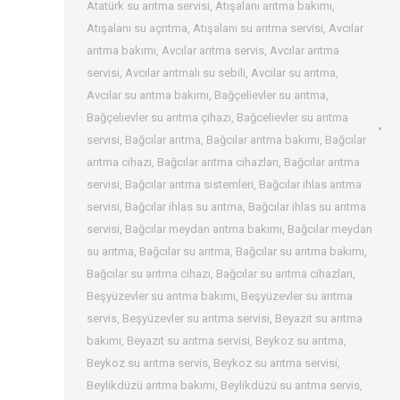
Atatürk su arıtma servisi
,
Atışalanı arıtma bakımı
,
Atışalanı su açrıtma
,
Atışalanı su arıtma servisi
,
Avcılar
arıtma bakımı
,
Avcılar arıtma servis
,
Avcılar arıtma
servisi
,
Avcılar arıtmalı su sebili
,
Avcılar su arıtma
,
Avcılar su arıtma bakımı
,
Bağçelievler su arıtma
,
Bağçelievler su arıtma çihazı
,
Bağcelievler su arıtma
servisi
,
Bağcılar arıtma
,
Bağcılar arıtma bakımı
,
Bağcılar
arıtma cihazı
,
Bağcılar arıtma cihazları
,
Bağcılar arıtma
servisi
,
Bağcılar arıtma sistemleri
,
Bağcılar ihlas arıtma
servisi
,
Bağcılar ihlas su arıtma
,
Bağcılar ihlas su arıtma
servisi
,
Bağcılar meydan arıtma bakımı
,
Bağcılar meydan
su arıtma
,
Bağcılar su arıtma
,
Bağcılar su arıtma bakımı
,
Bağcılar su arıtma cihazı
,
Bağcılar su arıtma cihazları
,
Beşyüzevler su arıtma bakımı
,
Beşyüzevler su arıtma
servis
,
Beşyüzevler su arıtma servisi
,
Beyazıt su arıtma
bakımı
,
Beyazıt su arıtma servisi
,
Beykoz su arıtma
,
Beykoz su arıtma servis
,
Beykoz su arıtma servisi
,
Beylikdüzü arıtma bakımı
,
Beylikdüzü su arıtma servis
,