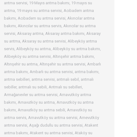
arıtma servisi
,
19 Mayıs arıtma bakımı
,
19 mayıs su
arıtma
,
19 mayıs su arıtma servisi
,
Acıbadem arıtma
bakımı
,
Acıbadem su arıtma servisi
,
Akıncılar arıtma
bakımı
,
Akıncılar su arıtma servis
,
Akıncılar su arıtma
servisi
,
Aksaray arıtma
,
Aksaray arıtma bakımı
,
Aksaray
su arıtma
,
Aksaray su arıtma servisi
,
Alibeyköy arıtma
servis
,
Alibeyköy su arıtma
,
Alibeyköy su arıtma bakımı
,
Alibeyköy su arıtma servisi
,
Altınşehir arıtma bakımı
,
Altınşehir su arıtma
,
Altınşehir su arıtma servisi
,
Ambarlı
arıtma bakımı
,
Ambarlı su arıtma servisi
,
arıtma bakımı
,
arıtma sebilleri
,
arıtma servisi
,
arıtmalı sebil
,
arıtmalı
sebiller
,
arıtmalı su sebili
,
Arıtmalı su sebilleri
,
Armağanevler su arıtma servisi
,
Arnavutköy arıtma
bakımı
,
Arnavutköy su arıtma
,
Arnavutköy su arıtma
bakımı
,
Arnavutköy su arıtma sebili
,
Arnavutköy su
arıtma servis
,
Arnavutköy su arıtma servisi
,
Arnevutköy
arıtma servisi
,
Aşağı dudullu su arıtma servisi
,
Atakent
arıtma bakımı
,
Atakent su arıtma servisi
,
Ataköy su