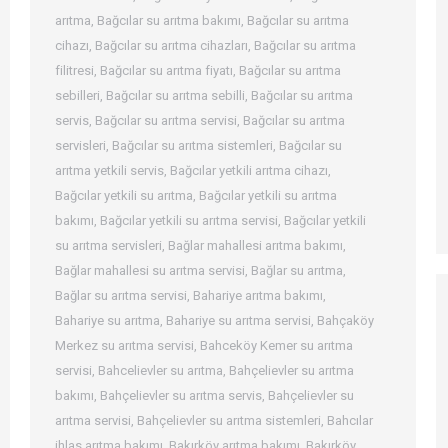
arıtma
,
Bağcılar su arıtma bakımı
,
Bağcılar su arıtma
cihazı
,
Bağcılar su arıtma cihazları
,
Bağcılar su arıtma
filitresi
,
Bağcılar su arıtma fiyatı
,
Bağcılar su arıtma
sebilleri
,
Bağcılar su arıtma sebilli
,
Bağcılar su arıtma
servis
,
Bağcılar su arıtma servisi
,
Bağcılar su arıtma
servisleri
,
Bağcılar su arıtma sistemleri
,
Bağcılar su
arıtma yetkili servis
,
Bağcılar yetkili arıtma cihazı
,
Bağcılar yetkili su arıtma
,
Bağcılar yetkili su arıtma
bakımı
,
Bağcılar yetkili su arıtma servisi
,
Bağcılar yetkili
su arıtma servisleri
,
Bağlar mahallesi arıtma bakımı
,
Bağlar mahallesi su arıtma servisi
,
Bağlar su arıtma
,
Bağlar su arıtma servisi
,
Bahariye arıtma bakımı
,
Bahariye su arıtma
,
Bahariye su arıtma servisi
,
Bahçaköy
Merkez su arıtma servisi
,
Bahceköy Kemer su arıtma
servisi
,
Bahcelievler su arıtma
,
Bahçelievler su arıtma
bakımı
,
Bahçelievler su arıtma servis
,
Bahçelievler su
arıtma servisi
,
Bahçelievler su arıtma sistemleri
,
Bahcılar
ihlas arıtma bakımı
,
Bakırköy arıtma bakımı
,
Bakırköy