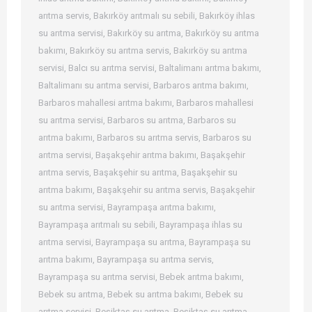
arıtma servis
,
Bakırköy arıtmalı su sebili
,
Bakırköy ihlas
su arıtma servisi
,
Bakırköy su arıtma
,
Bakırköy su arıtma
bakımı
,
Bakırköy su arıtma servis
,
Bakırköy su arıtma
servisi
,
Balcı su arıtma servisi
,
Baltalimanı arıtma bakımı
,
Baltalimanı su arıtma servisi
,
Barbaros arıtma bakımı
,
Barbaros mahallesi arıtma bakımı
,
Barbaros mahallesi
su arıtma servisi
,
Barbaros su arıtma
,
Barbaros su
arıtma bakımı
,
Barbaros su arıtma servis
,
Barbaros su
arıtma servisi
,
Başakşehir arıtma bakımı
,
Başakşehir
arıtma servis
,
Başakşehir su arıtma
,
Başakşehir su
arıtma bakımı
,
Başakşehir su arıtma servis
,
Başakşehir
su arıtma servisi
,
Bayrampaşa arıtma bakımı
,
Bayrampaşa arıtmalı su sebili
,
Bayrampaşa ihlas su
arıtma servisi
,
Bayrampaşa su arıtma
,
Bayrampaşa su
arıtma bakımı
,
Bayrampaşa su arıtma servis
,
Bayrampaşa su arıtma servisi
,
Bebek arıtma bakımı
,
Bebek su arıtma
,
Bebek su arıtma bakımı
,
Bebek su
arıtma servisi
,
Beşiktaş su arıtma
,
Beşiktaş su arıtma