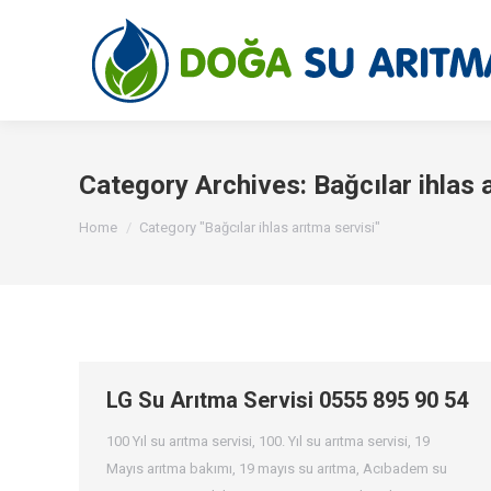
Category Archives:
Bağcılar ihlas 
You are here:
Home
Category "Bağcılar ihlas arıtma servisi"
LG Su Arıtma Servisi 0555 895 90 54
100 Yıl su arıtma servisi
,
100. Yıl su arıtma servisi
,
19
Mayıs arıtma bakımı
,
19 mayıs su arıtma
,
Acıbadem su