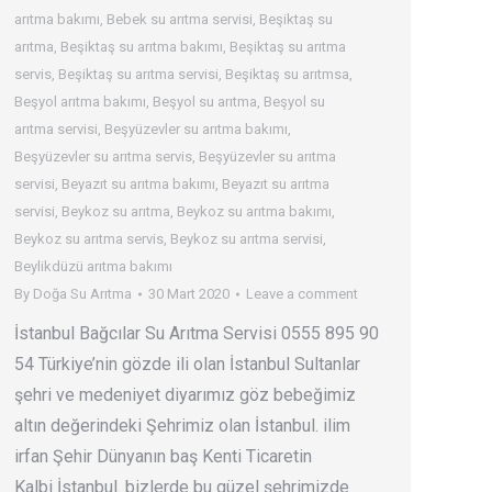
arıtma bakımı
,
Bebek su arıtma servisi
,
Beşiktaş su
arıtma
,
Beşiktaş su arıtma bakımı
,
Beşiktaş su arıtma
servis
,
Beşiktaş su arıtma servisi
,
Beşiktaş su arıtmsa
,
Beşyol arıtma bakımı
,
Beşyol su arıtma
,
Beşyol su
arıtma servisi
,
Beşyüzevler su arıtma bakımı
,
Beşyüzevler su arıtma servis
,
Beşyüzevler su arıtma
servisi
,
Beyazıt su arıtma bakımı
,
Beyazıt su arıtma
servisi
,
Beykoz su arıtma
,
Beykoz su arıtma bakımı
,
Beykoz su arıtma servis
,
Beykoz su arıtma servisi
,
Beylikdüzü arıtma bakımı
By
Doğa Su Arıtma
30 Mart 2020
Leave a comment
İstanbul Bağcılar Su Arıtma Servisi 0555 895 90
54 Türkiye’nin gözde ili olan İstanbul Sultanlar
şehri ve medeniyet diyarımız göz bebeğimiz
altın değerindeki Şehrimiz olan İstanbul. ilim
irfan Şehir Dünyanın baş Kenti Ticaretin
Kalbi İstanbul. bizlerde bu güzel şehrimizde