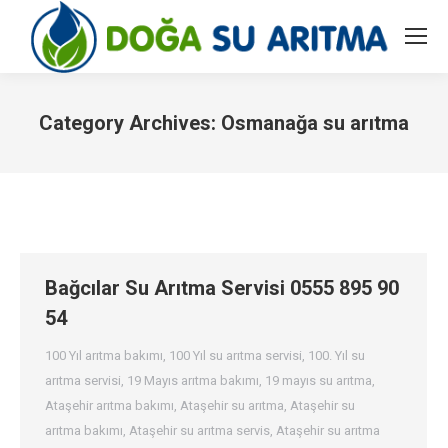
Category Archives:
Osmanağa su arıtma
You are here:
Bağcılar Su Arıtma Servisi 0555 895 90
54
100 Yıl arıtma bakımı
,
100 Yıl su arıtma servisi
,
100. Yıl su
arıtma servisi
,
19 Mayıs arıtma bakımı
,
19 mayıs su arıtma
,
Ataşehir arıtma bakımı
,
Ataşehir su arıtma
,
Ataşehir su
arıtma bakımı
,
Ataşehir su arıtma servis
,
Ataşehir su arıtma