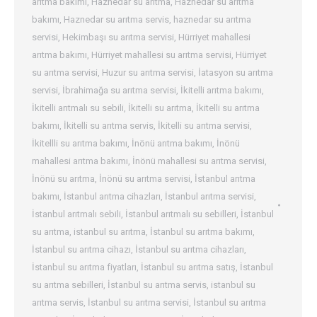
arıtma bakımı
,
Haznedar su arıtma
,
Haznedar su arıtma
bakımı
,
Haznedar su arıtma servis
,
haznedar su arıtma
servisi
,
Hekimbaşı su arıtma servisi
,
Hürriyet mahallesi
arıtma bakımı
,
Hürriyet mahallesi su arıtma servisi
,
Hürriyet
su arıtma servisi
,
Huzur su arıtma servisi
,
İatasyon su arıtma
servisi
,
İbrahimağa su arıtma servisi
,
İkitelli arıtma bakımı
,
İkitelli arıtmalı su sebili
,
İkitelli su arıtma
,
İkitelli su arıtma
bakımı
,
İkitelli su arıtma servis
,
İkitelli su arıtma servisi
,
İkitellli su arıtma bakımı
,
İnönü arıtma bakımı
,
İnönü
mahallesi arıtma bakımı
,
İnönü mahallesi su arıtma servisi
,
İnönü su arıtma
,
İnönü su arıtma servisi
,
İstanbul arıtma
bakımı
,
İstanbul arıtma cihazları
,
İstanbul arıtma servisi
,
İstanbul arıtmalı sebili
,
İstanbul arıtmalı su sebilleri
,
İstanbul
su arıtma
,
istanbul su arıtma
,
İstanbul su arıtma bakımı
,
İstanbul su arıtma cihazı
,
İstanbul su arıtma cihazları
,
İstanbul su arıtma fiyatları
,
İstanbul su arıtma satış
,
İstanbul
su arıtma sebilleri
,
İstanbul su arıtma servis
,
istanbul su
arıtma servis
,
İstanbul su arıtma servisi
,
İstanbul su arıtma