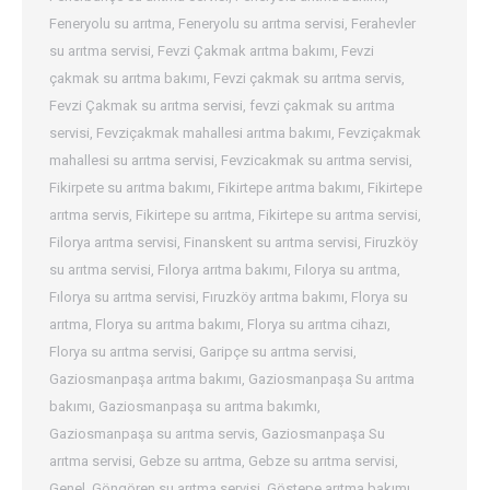
Feneryolu su arıtma
,
Feneryolu su arıtma servisi
,
Ferahevler
su arıtma servisi
,
Fevzi Çakmak arıtma bakımı
,
Fevzi
çakmak su arıtma bakımı
,
Fevzi çakmak su arıtma servis
,
Fevzi Çakmak su arıtma servisi
,
fevzi çakmak su arıtma
servisi
,
Fevziçakmak mahallesi arıtma bakımı
,
Fevziçakmak
mahallesi su arıtma servisi
,
Fevzicakmak su arıtma servisi
,
Fikirpete su arıtma bakımı
,
Fikirtepe arıtma bakımı
,
Fikirtepe
arıtma servis
,
Fikirtepe su arıtma
,
Fikirtepe su arıtma servisi
,
Filorya arıtma servisi
,
Finanskent su arıtma servisi
,
Firuzköy
su arıtma servisi
,
Fılorya arıtma bakımı
,
Fılorya su arıtma
,
Fılorya su arıtma servisi
,
Fıruzköy arıtma bakımı
,
Florya su
arıtma
,
Florya su arıtma bakımı
,
Florya su arıtma cihazı
,
Florya su arıtma servisi
,
Garipçe su arıtma servisi
,
Gaziosmanpaşa arıtma bakımı
,
Gaziosmanpaşa Su arıtma
bakımı
,
Gaziosmanpaşa su arıtma bakımkı
,
Gaziosmanpaşa su arıtma servis
,
Gaziosmanpaşa Su
arıtma servisi
,
Gebze su arıtma
,
Gebze su arıtma servisi
,
Genel
,
Göngören su arıtma servisi
,
Göstepe arıtma bakımı
,