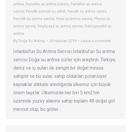
arıtma
,
Parseller su arıtma bakımı
,
Parseller su arıtma
servisi
,
Pendik arıtmalı su sebili
,
Pendik su arıtma servis
,
Perndik su arıtma servisi
,
Pınar su arıtma servisi
,
Plevne su
arıtma servisi
,
Reşitpaşa su arıtma servisi
,
Sahrayıcedid su
arıtma
By
Doğa Su Arıtma
26 Haziran 2019
Leave a comment
İstanbul’un Su Arıtma Servisi İstanbul’un Su arıtma
servisi Doğa su arıtma sizler için araştırdı. Türkiye,
deniz ve iç suları ile zengin bir doğal mirasa
sahiptir ve bu sular, sahip oldukları potansiyel
kaynaklar dikkate alındığında ülkemiz için büyük
önem taşırlar. Ülkemizde her biri 5 km2‘nin
üzerinde yüzey alanına sahip toplam 48 doğal göl
mevcut olup, bu göller…