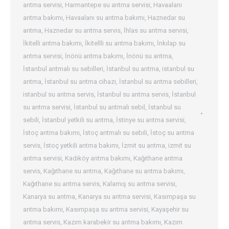
arıtma servisi
,
Harmantepe su arıtma servisi
,
Havaalanı
arıtma bakımı
,
Havaalanı su arıtma bakımı
,
Haznedar su
arıtma
,
Haznedar su arıtma servis
,
İhlas su arıtma servisi
,
İkitelli arıtma bakımı
,
İkitellli su arıtma bakımı
,
İnkılap su
arıtma servisi
,
İnönü arıtma bakımı
,
İnönü su arıtma
,
İstanbul arıtmalı su sebilleri
,
İstanbul su arıtma
,
istanbul su
arıtma
,
İstanbul su arıtma cihazı
,
İstanbul su arıtma sebilleri
,
istanbul su arıtma servis
,
İstanbul su arıtma servis
,
İstanbul
su arıtma servisi
,
İstanbul su arıtmalı sebil
,
İstanbul su
sebili
,
İstanbul yetkili su arıtma
,
İstinye su arıtma servisi
,
İstoç arıtma bakımı
,
İstoç arıtmalı su sebili
,
İstoç su arıtma
servis
,
İstoç yetkili arıtma bakımı
,
İzmit su arıtma
,
izmit su
arıtma servisi
,
Kadıköy arıtma bakımı
,
Kağıthane arıtma
servis
,
Kağıthane su arıtma
,
Kağıthane su arıtma bakımı
,
Kağıthane su arıtma servis
,
Kalamış su arıtma servisi
,
Kanarya su arıtma
,
Kanarya su arıtma servisi
,
Kasımpaşa su
arıtma bakımı
,
Kasımpaşa su arıtma servisi
,
Kayaşehir su
arıtma servis
,
Kazım karabekir su arıtma bakımı
,
Kazım