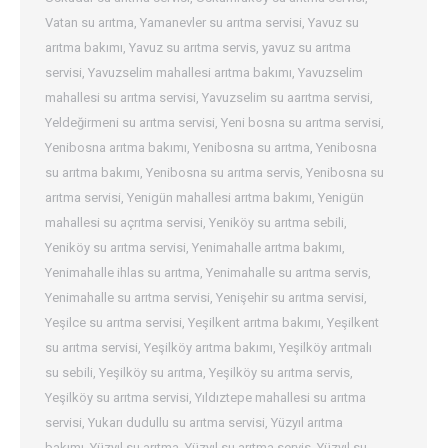
Vatan su arıtma
,
Yamanevler su arıtma servisi
,
Yavuz su
arıtma bakımı
,
Yavuz su arıtma servis
,
yavuz su arıtma
servisi
,
Yavuzselim mahallesi arıtma bakımı
,
Yavuzselim
mahallesi su arıtma servisi
,
Yavuzselim su aarıtma servisi
,
Yeldeğirmeni su arıtma servisi
,
Yeni bosna su arıtma servisi
,
Yenibosna arıtma bakımı
,
Yenibosna su arıtma
,
Yenibosna
su arıtma bakımı
,
Yenibosna su arıtma servis
,
Yenibosna su
arıtma servisi
,
Yenigün mahallesi arıtma bakımı
,
Yenigün
mahallesi su açrıtma servisi
,
Yeniköy su arıtma sebili
,
Yeniköy su arıtma servisi
,
Yenimahalle arıtma bakımı
,
Yenimahalle ihlas su arıtma
,
Yenimahalle su arıtma servis
,
Yenimahalle su arıtma servisi
,
Yenişehir su arıtma servisi
,
Yeşilce su arıtma servisi
,
Yeşilkent arıtma bakımı
,
Yeşilkent
su arıtma servisi
,
Yeşilköy arıtma bakımı
,
Yeşilköy arıtmalı
su sebili
,
Yeşilköy su arıtma
,
Yeşilköy su arıtma servis
,
Yeşilköy su arıtma servisi
,
Yıldıztepe mahallesi su arıtma
servisi
,
Yukarı dudullu su arıtma servisi
,
Yüzyıl arıtma
bakımı
,
Yüzyıl su arıtma
,
Yüzyıl su arıtma servis
,
Yüzyıl su