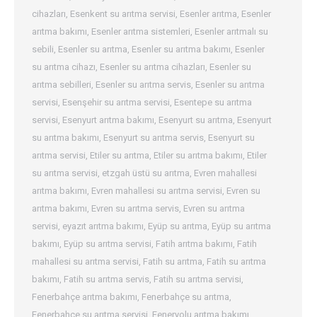
cihazları
,
Esenkent su arıtma servisi
,
Esenler arıtma
,
Esenler
arıtma bakımı
,
Esenler arıtma sistemleri
,
Esenler arıtmalı su
sebili
,
Esenler su arıtma
,
Esenler su arıtma bakımı
,
Esenler
su arıtma cihazı
,
Esenler su arıtma cihazları
,
Esenler su
arıtma sebilleri
,
Esenler su arıtma servis
,
Esenler su arıtma
servisi
,
Esenşehir su arıtma servisi
,
Esentepe su arıtma
servisi
,
Esenyurt arıtma bakımı
,
Esenyurt su arıtma
,
Esenyurt
su arıtma bakımı
,
Esenyurt su arıtma servis
,
Esenyurt su
arıtma servisi
,
Etiler su arıtma
,
Etiler su arıtma bakımı
,
Etiler
su arıtma servisi
,
etzgah üstü su arıtma
,
Evren mahallesi
arıtma bakımı
,
Evren mahallesi su arıtma servisi
,
Evren su
arıtma bakımı
,
Evren su arıtma servis
,
Evren su arıtma
servisi
,
eyazıt arıtma bakımı
,
Eyüp su arıtma
,
Eyüp su arıtma
bakımı
,
Eyüp su arıtma servisi
,
Fatih arıtma bakımı
,
Fatih
mahallesi su arıtma servisi
,
Fatih su arıtma
,
Fatih su arıtma
bakımı
,
Fatih su arıtma servis
,
Fatih su arıtma servisi
,
Fenerbahçe arıtma bakımı
,
Fenerbahçe su arıtma
,
Fenerbahçe su arıtma servisi
,
Feneryolu arıtma bakımı
,