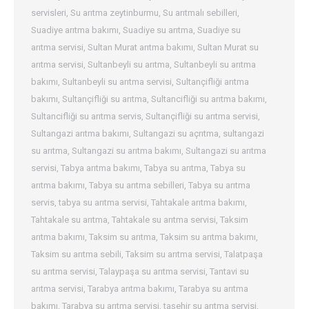
servisleri
,
Su arıtma zeytinburmu
,
Su arıtmalı sebilleri
,
Suadiye arıtma bakımı
,
Suadiye su arıtma
,
Suadiye su
arıtma servisi
,
Sultan Murat arıtma bakımı
,
Sultan Murat su
arıtma servisi
,
Sultanbeyli su arıtma
,
Sultanbeyli su arıtma
bakımı
,
Sultanbeyli su arıtma servisi
,
Sultançifliği arıtma
bakımı
,
Sultançifliği su arıtma
,
Sultancifliği su arıtma bakımı
,
Sultancifliği su arıtma servis
,
Sultançifliği su arıtma servisi
,
Sultangazi arıtma bakımı
,
Sultangazi su açrıtma
,
sultangazi
su arıtma
,
Sultangazi su arıtma bakımı
,
Sultangazi su arıtma
servisi
,
Tabya arıtma bakımı
,
Tabya su arıtma
,
Tabya su
arıtma bakımı
,
Tabya su arıtma sebilleri
,
Tabya su arıtma
servis
,
tabya su arıtma servisi
,
Tahtakale arıtma bakımı
,
Tahtakale su arıtma
,
Tahtakale su arıtma servisi
,
Taksim
arıtma bakımı
,
Taksim su arıtma
,
Taksim su arıtma bakımı
,
Taksim su arıtma sebili
,
Taksim su arıtma servisi
,
Talatpaşa
su arıtma servisi
,
Talaypaşa su arıtma servisi
,
Tantavi su
arıtma servisi
,
Tarabya arıtma bakımı
,
Tarabya su arıtma
bakımı
,
Tarabya su arıtma servisi
,
taşehir su arıtma servisi
,