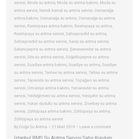
servisi
,
Moda su arıtma
,
Moda su arıtma bakımı
,
Moda su
arıtma servisi
,
Namık kemal su arıtma servisi
,
Osmanağa
arıtma bakımı
,
Osmanağa su arıtma
,
Osmanağa su arıtma
servisi
,
Rasimpaşa arıtma bakımı
,
Rasimpaşa su arıtma
,
Rasimpaşa su arıtma servisi
,
Sahrayıcedid su arıtma
,
Sahrayıcedid su arıtma servisi
,
Saray su arıtma servisi
,
Selamiçeşme su arıtma servisi
,
Şenesenevler su arıtma
servisi
,
Site su arıtma servisi
,
Söğütlüçeşme su arıtma
servisi
,
Suadiye arıtma bakımı
,
Suadiye su arıtma
,
Suadiye
su arıtma servisi
,
Tantavi su arıtma servisi
,
Tatlısu su arıtma
servisi
,
Tepeüstü su arıtma servisi
,
Topağacı su arıtma
servisi
,
Ümraniye arıtma bakımı
,
Yamanevler su arıtma
servisi
,
Yeldeğirmeni su arıtma servisi
,
Yenişehir su arıtma
servisi
,
Yukarı dudullu su arıtma servisi
,
Ziverbey su arıtma
servisi
,
Zühtüpaşa arıtma bakımı
,
Zühtüpaşa su arıtma
,
Zühtüpaşa su arıtma servisi
By
Doğa Su Arıtma
21 Mart 2019
Leave a comment
İstanbul BMS Su Arıtma Servisi Satış Kurulum