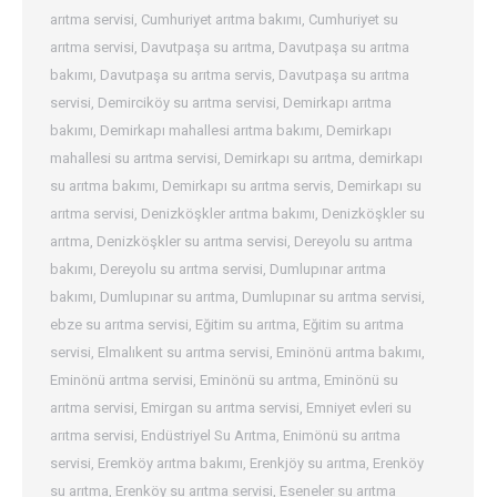
arıtma servisi
,
Cumhuriyet arıtma bakımı
,
Cumhuriyet su
arıtma servisi
,
Davutpaşa su arıtma
,
Davutpaşa su arıtma
bakımı
,
Davutpaşa su arıtma servis
,
Davutpaşa su arıtma
servisi
,
Demirciköy su arıtma servisi
,
Demirkapı arıtma
bakımı
,
Demirkapı mahallesi arıtma bakımı
,
Demirkapı
mahallesi su arıtma servisi
,
Demirkapı su arıtma
,
demirkapı
su arıtma bakımı
,
Demirkapı su arıtma servis
,
Demirkapı su
arıtma servisi
,
Denizköşkler arıtma bakımı
,
Denizköşkler su
arıtma
,
Denizköşkler su arıtma servisi
,
Dereyolu su arıtma
bakımı
,
Dereyolu su arıtma servisi
,
Dumlupınar arıtma
bakımı
,
Dumlupınar su arıtma
,
Dumlupınar su arıtma servisi
,
ebze su arıtma servisi
,
Eğitim su arıtma
,
Eğitim su arıtma
servisi
,
Elmalıkent su arıtma servisi
,
Eminönü arıtma bakımı
,
Eminönü arıtma servisi
,
Eminönü su arıtma
,
Eminönü su
arıtma servisi
,
Emirgan su arıtma servisi
,
Emniyet evleri su
arıtma servisi
,
Endüstriyel Su Arıtma
,
Enimönü su arıtma
servisi
,
Eremköy arıtma bakımı
,
Erenkjöy su arıtma
,
Erenköy
su arıtma
,
Erenköy su arıtma servisi
,
Eseneler su arıtma