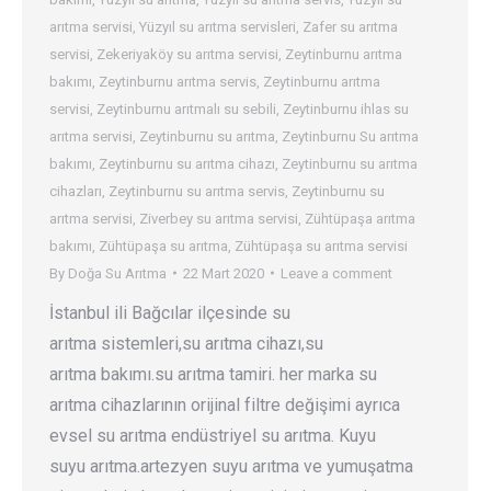
arıtma servisi
,
Yüzyıl su arıtma servisleri
,
Zafer su arıtma
servisi
,
Zekeriyaköy su arıtma servisi
,
Zeytinburnu arıtma
bakımı
,
Zeytinburnu arıtma servis
,
Zeytinburnu arıtma
servisi
,
Zeytinburnu arıtmalı su sebili
,
Zeytinburnu ihlas su
arıtma servisi
,
Zeytinburnu su arıtma
,
Zeytinburnu Su arıtma
bakımı
,
Zeytinburnu su arıtma cihazı
,
Zeytinburnu su arıtma
cihazları
,
Zeytinburnu su arıtma servis
,
Zeytinburnu su
arıtma servisi
,
Ziverbey su arıtma servisi
,
Zühtüpaşa arıtma
bakımı
,
Zühtüpaşa su arıtma
,
Zühtüpaşa su arıtma servisi
By
Doğa Su Arıtma
22 Mart 2020
Leave a comment
İstanbul ili Bağcılar ilçesinde su
arıtma sistemleri,su arıtma cihazı,su
arıtma bakımı.su arıtma tamiri. her marka su
arıtma cihazlarının orijinal filtre değişimi ayrıca
evsel su arıtma endüstriyel su arıtma. Kuyu
suyu arıtma.artezyen suyu arıtma ve yumuşatma