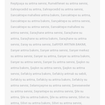
Reşitpaşa su arıtma servisi
,
Rumelifeneri su arıtma servisi
,
Sahrayıcedid su arıtma
,
Sahrayıcedid su arıtma servisi
,
Sancaktepe mahallesi arıtma bakımı
,
Sancaktepe su arıtma
,
Sancaktepe su arıtma bakımı
,
Sançaktepe su arıtma servisi
,
Sancaktepe su arıtma servisi
,
Sanvaktepe mahallesi su
arıtma servisi
,
Saraçhane arıtma servisi
,
Saraçhane su
arıtma
,
Saraçhane su arıtma bakımı
,
Saraçhane su arıtma
servisi
,
Saray su arıtma servisi
,
SaRIYER ARITMA BAKIMI
,
Sarıyer arıtma bakımı
,
Sarıyer arıtma servisi
,
Sarıyer merkez
su arıtma servisi
,
Sarıyer su arıtma
,
Sarıyer su arıtma bakımı
,
Sarıyer su arıtma servis
,
Sarıyer Su arıtma servisi
,
Şaşkın su
arıtma bakımı
,
Şaşkın su arıtma servis
,
Şaşkın su arıtma
servisi
,
Sefaköy arıtma bakımı
,
Sefaköy arıtmalı su sebili
,
Sefaköy su arıtma
,
Sefaköy su arıtma bakımı
,
Sefaköy su
arıtma servisi
,
Selamiçeşme su arıtma servisi
,
Şenesenevler
su arıtma servisi
,
Seyrantepe su arıutma servisi
,
Şile su
arıtma
,
Şile su arıtma bakımı
,
Şile su arıtma servisi
,
Silivri su
arıtma
,
Silivri su arıtma bakımı
,
Silivri su arıtma servisi
,