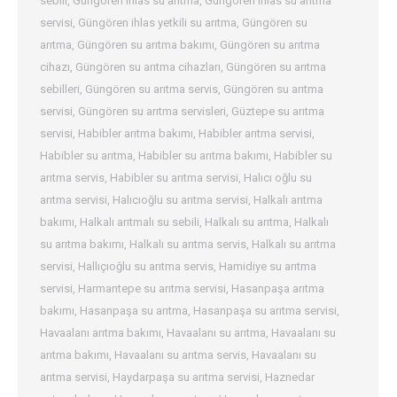
sebili
,
Güngören ihlas su arıtma
,
Güngören ihlas su arıtma
servisi
,
Güngören ihlas yetkili su arıtma
,
Güngören su
arıtma
,
Güngören su arıtma bakımı
,
Güngören su arıtma
cihazı
,
Güngören su arıtma cihazları
,
Güngören su arıtma
sebilleri
,
Güngören su arıtma servis
,
Güngören su arıtma
servisi
,
Güngören su arıtma servisleri
,
Güztepe su arıtma
servisi
,
Habibler arıtma bakımı
,
Habibler arıtma servisi
,
Habibler su arıtma
,
Habibler su arıtma bakımı
,
Habibler su
arıtma servis
,
Habibler su arıtma servisi
,
Halıcı oğlu su
arıtma servisi
,
Halıcıoğlu su arıtma servisi
,
Halkalı arıtma
bakımı
,
Halkalı arıtmalı su sebili
,
Halkalı su arıtma
,
Halkalı
su arıtma bakımı
,
Halkalı su arıtma servis
,
Halkalı su arıtma
servisi
,
Hallıçıoğlu su arıtma servis
,
Hamidiye su arıtma
servisi
,
Harmantepe su arıtma servisi
,
Hasanpaşa arıtma
bakımı
,
Hasanpaşa su arıtma
,
Hasanpaşa su arıtma servisi
,
Havaalanı arıtma bakımı
,
Havaalanı su arıtma
,
Havaalanı su
arıtma bakımı
,
Havaalanı su arıtma servis
,
Havaalanı su
arıtma servisi
,
Haydarpaşa su arıtma servisi
,
Haznedar