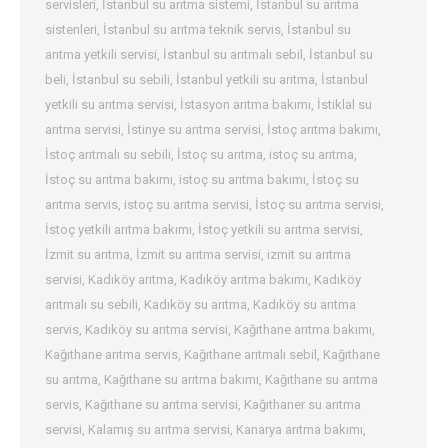
servisleri
,
İstanbul su arıtma sistemi
,
İstanbul su arıtma
sistenleri
,
İstanbul su arıtma teknik servis
,
İstanbul su
arıtma yetkili servisi
,
İstanbul su arıtmalı sebil
,
İstanbul su
beli
,
İstanbul su sebili
,
İstanbul yetkili su arıtma
,
İstanbul
yetkili su arıtma servisi
,
İstasyon arıtma bakımı
,
İstiklal su
arıtma servisi
,
İstinye su arıtma servisi
,
İstoç arıtma bakımı
,
İstoç arıtmalı su sebili
,
İstoç su arıtma
,
istoç su arıtma
,
İstoç su arıtma bakımı
,
istoç su arıtma bakımı
,
İstoç su
arıtma servis
,
istoç su arıtma servisi
,
İstoç su arıtma servisi
,
İstoç yetkili arıtma bakımı
,
İstoç yetkili su arıtma servisi
,
İzmit su arıtma
,
İzmit su arıtma servisi
,
izmit su arıtma
servisi
,
Kadıköy arıtma
,
Kadıköy arıtma bakımı
,
Kadıköy
arıtmalı su sebili
,
Kadıköy su arıtma
,
Kadıköy su arıtma
servis
,
Kadıköy su arıtma servisi
,
Kağıthane arıtma bakımı
,
Kağıthane arıtma servis
,
Kağıthane arıtmalı sebil
,
Kağıthane
su arıtma
,
Kağıthane su arıtma bakımı
,
Kağıthane su arıtma
servis
,
Kağıthane su arıtma servisi
,
Kağıthaner su arıtma
servisi
,
Kalamış su arıtma servisi
,
Kanarya arıtma bakımı
,