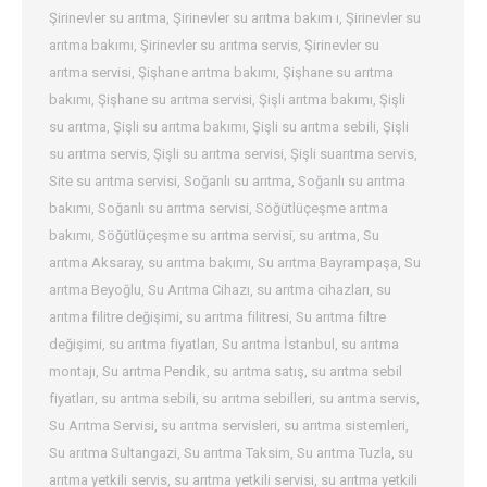
Şirinevler su arıtma
,
Şirinevler su arıtma bakım ı
,
Şirinevler su
arıtma bakımı
,
Şirinevler su arıtma servis
,
Şirinevler su
arıtma servisi
,
Şişhane arıtma bakımı
,
Şişhane su arıtma
bakımı
,
Şişhane su arıtma servisi
,
Şişli arıtma bakımı
,
Şişli
su arıtma
,
Şişli su arıtma bakımı
,
Şişli su arıtma sebili
,
Şişli
su arıtma servis
,
Şişli su arıtma servisi
,
Şişli suarıtma servis
,
Site su arıtma servisi
,
Soğanlı su arıtma
,
Soğanlı su arıtma
bakımı
,
Soğanlı su arıtma servisi
,
Söğütlüçeşme arıtma
bakımı
,
Söğütlüçeşme su arıtma servisi
,
su arıtma
,
Su
arıtma Aksaray
,
su arıtma bakımı
,
Su arıtma Bayrampaşa
,
Su
arıtma Beyoğlu
,
Su Arıtma Cihazı
,
su arıtma cihazları
,
su
arıtma filitre değişimi
,
su arıtma filitresi
,
Su arıtma filtre
değişimi
,
su arıtma fiyatları
,
Su arıtma İstanbul
,
su arıtma
montajı
,
Su arıtma Pendik
,
su arıtma satış
,
su arıtma sebil
fiyatları
,
su arıtma sebili
,
su arıtma sebilleri
,
su arıtma servis
,
Su Arıtma Servisi
,
su arıtma servisleri
,
su arıtma sistemleri
,
Su arıtma Sultangazi
,
Su arıtma Taksim
,
Su arıtma Tuzla
,
su
arıtma yetkili servis
,
su arıtma yetkili servisi
,
su arıtma yetkili