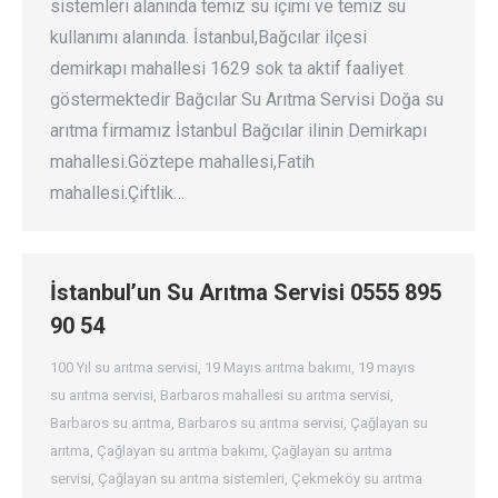
sistemleri alanında temiz su içimi ve temiz su
kullanımı alanında. İstanbul,Bağcılar ilçesi
demirkapı mahallesi 1629 sok ta aktif faaliyet
göstermektedir Bağcılar Su Arıtma Servisi Doğa su
arıtma firmamız İstanbul Bağcılar ilinin Demirkapı
mahallesi.Göztepe mahallesi,Fatih
mahallesi.Çiftlik…
İstanbul’un Su Arıtma Servisi 0555 895
90 54
100 Yıl su arıtma servisi
,
19 Mayıs arıtma bakımı
,
19 mayıs
su arıtma servisi
,
Barbaros mahallesi su arıtma servisi
,
Barbaros su arıtma
,
Barbaros su arıtma servisi
,
Çağlayan su
arıtma
,
Çağlayan su arıtma bakımı
,
Çağlayan su arıtma
servisi
,
Çağlayan su arıtma sistemleri
,
Çekmeköy su arıtma