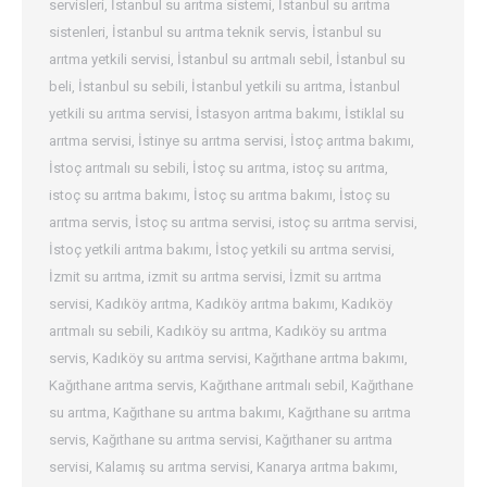
servisleri
,
İstanbul su arıtma sistemi
,
İstanbul su arıtma
sistenleri
,
İstanbul su arıtma teknik servis
,
İstanbul su
arıtma yetkili servisi
,
İstanbul su arıtmalı sebil
,
İstanbul su
beli
,
İstanbul su sebili
,
İstanbul yetkili su arıtma
,
İstanbul
yetkili su arıtma servisi
,
İstasyon arıtma bakımı
,
İstiklal su
arıtma servisi
,
İstinye su arıtma servisi
,
İstoç arıtma bakımı
,
İstoç arıtmalı su sebili
,
İstoç su arıtma
,
istoç su arıtma
,
istoç su arıtma bakımı
,
İstoç su arıtma bakımı
,
İstoç su
arıtma servis
,
İstoç su arıtma servisi
,
istoç su arıtma servisi
,
İstoç yetkili arıtma bakımı
,
İstoç yetkili su arıtma servisi
,
İzmit su arıtma
,
izmit su arıtma servisi
,
İzmit su arıtma
servisi
,
Kadıköy arıtma
,
Kadıköy arıtma bakımı
,
Kadıköy
arıtmalı su sebili
,
Kadıköy su arıtma
,
Kadıköy su arıtma
servis
,
Kadıköy su arıtma servisi
,
Kağıthane arıtma bakımı
,
Kağıthane arıtma servis
,
Kağıthane arıtmalı sebil
,
Kağıthane
su arıtma
,
Kağıthane su arıtma bakımı
,
Kağıthane su arıtma
servis
,
Kağıthane su arıtma servisi
,
Kağıthaner su arıtma
servisi
,
Kalamış su arıtma servisi
,
Kanarya arıtma bakımı
,