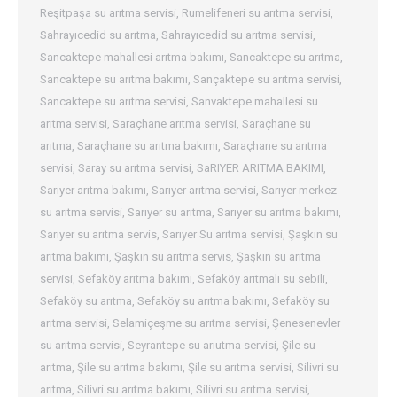
Reşitpaşa su arıtma servisi
,
Rumelifeneri su arıtma servisi
,
Sahrayıcedid su arıtma
,
Sahrayıcedid su arıtma servisi
,
Sancaktepe mahallesi arıtma bakımı
,
Sancaktepe su arıtma
,
Sancaktepe su arıtma bakımı
,
Sançaktepe su arıtma servisi
,
Sancaktepe su arıtma servisi
,
Sanvaktepe mahallesi su
arıtma servisi
,
Saraçhane arıtma servisi
,
Saraçhane su
arıtma
,
Saraçhane su arıtma bakımı
,
Saraçhane su arıtma
servisi
,
Saray su arıtma servisi
,
SaRIYER ARITMA BAKIMI
,
Sarıyer arıtma bakımı
,
Sarıyer arıtma servisi
,
Sarıyer merkez
su arıtma servisi
,
Sarıyer su arıtma
,
Sarıyer su arıtma bakımı
,
Sarıyer su arıtma servis
,
Sarıyer Su arıtma servisi
,
Şaşkın su
arıtma bakımı
,
Şaşkın su arıtma servis
,
Şaşkın su arıtma
servisi
,
Sefaköy arıtma bakımı
,
Sefaköy arıtmalı su sebili
,
Sefaköy su arıtma
,
Sefaköy su arıtma bakımı
,
Sefaköy su
arıtma servisi
,
Selamiçeşme su arıtma servisi
,
Şenesenevler
su arıtma servisi
,
Seyrantepe su arıutma servisi
,
Şile su
arıtma
,
Şile su arıtma bakımı
,
Şile su arıtma servisi
,
Silivri su
arıtma
,
Silivri su arıtma bakımı
,
Silivri su arıtma servisi
,