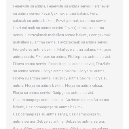
Feneryolu su arıtma
,
Feneryolu su arıtma servisi
,
Ferahevler
su arıtma servisi
,
Fevzi Çakmak arıtma bakımı
,
Fevzi
çakmak su arıtma bakımı
,
Fevzi çakmak su arıtma servis
,
fevzi çakmak su arıtma servisi
,
Fevzi Çakmak su arıtma
servisi
,
Fevziçakmak mahallesi arıtma bakımı
,
Fevziçakmak
mahallesi su arıtma servisi
,
Fevzicakmak su arıtma servisi
,
Fikirpete su arıtma bakımı
,
Fikirtepe arıtma bakımı
,
Fikirtepe
arıtma servis
,
Fikirtepe su arıtma
,
Fikirtepe su arıtma servisi
,
Filorya arıtma servisi
,
Finanskent su arıtma servisi
,
Firuzköy
su arıtma servisi
,
Fılorya arıtma bakımı
,
Fılorya su arıtma
,
Fılorya su arıtma servisi
,
Fıruzköy arıtma bakımı
,
Florya su
arıtma
,
Florya su arıtma bakımı
,
Florya su arıtma cihazı
,
Florya su arıtma servisi
,
Garipçe su arıtma servisi
,
Gaziosmanpaşa arıtma bakımı
,
Gaziosmanpaşa Su arıtma
bakımı
,
Gaziosmanpaşa su arıtma bakımkı
,
Gaziosmanpaşa su arıtma servis
,
Gaziosmanpaşa Su
arıtma servisi
,
Gebze su arıtma
,
Gebze su arıtma servisi
,
Genel
,
Göngören su arıtma servisi
,
Göstepe arıtma bakımı
,