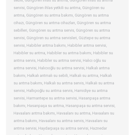
sebili
,
Güngören ihlas su arıtma
,
Güngören ihlas su arıtma
servisi
,
Güngören ihlas yetkili su arıtma
,
Güngören su
arıtma
,
Güngören su arıtma bakımı
,
Güngören su arıtma
cihazı
,
Güngören su arıtma cihazları
,
Güngören su arıtma
sebilleri
,
Güngören su arıtma servis
,
Güngören su arıtma
servisi
,
Güngören su arıtma servisleri
,
Güztepe su arıtma
servisi
,
Habibler arıtma bakımı
,
Habibler arıtma servisi
,
Habibler su arıtma
,
Habibler su arıtma bakımı
,
Habibler su
arıtma servis
,
Habibler su arıtma servisi
,
Halıcı oğlu su
arıtma servisi
,
Halıcıoğlu su arıtma servisi
,
Halkalı arıtma
bakımı
,
Halkalı arıtmalı su sebili
,
Halkalı su arıtma
,
Halkalı
su arıtma bakımı
,
Halkalı su arıtma servis
,
Halkalı su arıtma
servisi
,
Hallıçıoğlu su arıtma servis
,
Hamidiye su arıtma
servisi
,
Harmantepe su arıtma servisi
,
Hasanpaşa arıtma
bakımı
,
Hasanpaşa su arıtma
,
Hasanpaşa su arıtma servisi
,
Havaalanı arıtma bakımı
,
Havaalanı su arıtma
,
Havaalanı su
arıtma bakımı
,
Havaalanı su arıtma servis
,
Havaalanı su
arıtma servisi
,
Haydarpaşa su arıtma servisi
,
Haznedar