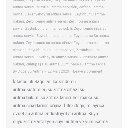
arıtma servisi
,
Yüzyıl su arıtma servisleri
,
Zafer su arıtma
servisi
,
Zekeriyaköy su arıtma servisi
,
Zeytinburnu arıtma
bakımı
,
Zeytinburnu arıtma servis
,
Zeytinburnu arıtma
servisi
,
Zeytinburnu arıtmalı su sebili
,
Zeytinburnu ihlas su
arıtma servisi
,
Zeytinburnu su arıtma
,
Zeytinburnu Su arıtma
bakımı
,
Zeytinburnu su arıtma cihazı
,
Zeytinburnu su arıtma
cihazları
,
Zeytinburnu su arıtma servis
,
Zeytinburnu su
arıtma servisi
,
Ziverbey su arıtma servisi
,
Zühtüpaşa arıtma
bakımı
,
Zühtüpaşa su arıtma
,
Zühtüpaşa su arıtma servisi
By
Doğa Su Arıtma
22 Mart 2020
Leave a comment
İstanbul ili Bağcılar ilçesinde su
arıtma sistemleri,su arıtma cihazı,su
arıtma bakımı.su arıtma tamiri. her marka su
arıtma cihazlarının orijinal filtre değişimi ayrıca
evsel su arıtma endüstriyel su arıtma. Kuyu
suyu arıtma.artezyen suyu arıtma ve yumuşatma