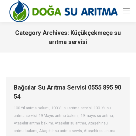
Category Archives:
Küçükçekmeçe su
arıtma servisi
You are here:
Bağcılar Su Arıtma Servisi 0555 895 90
54
100 Yıl arıtma bakımı
,
100 Yıl su arıtma servisi
,
100. Yıl su
arıtma servisi
,
19 Mayıs arıtma bakımı
,
19 mayıs su arıtma
,
Ataşehir arıtma bakımı
,
Ataşehir su arıtma
,
Ataşehir su
arıtma bakımı
,
Ataşehir su arıtma servis
,
Ataşehir su arıtma