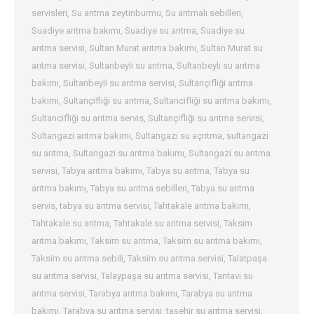
servisleri
,
Su arıtma zeytinburmu
,
Su arıtmalı sebilleri
,
Suadiye arıtma bakımı
,
Suadiye su arıtma
,
Suadiye su
arıtma servisi
,
Sultan Murat arıtma bakımı
,
Sultan Murat su
arıtma servisi
,
Sultanbeyli su arıtma
,
Sultanbeyli su arıtma
bakımı
,
Sultanbeyli su arıtma servisi
,
Sultançifliği arıtma
bakımı
,
Sultançifliği su arıtma
,
Sultancifliği su arıtma bakımı
,
Sultancifliği su arıtma servis
,
Sultançifliği su arıtma servisi
,
Sultangazi arıtma bakımı
,
Sultangazi su açrıtma
,
sultangazi
su arıtma
,
Sultangazi su arıtma bakımı
,
Sultangazi su arıtma
servisi
,
Tabya arıtma bakımı
,
Tabya su arıtma
,
Tabya su
arıtma bakımı
,
Tabya su arıtma sebilleri
,
Tabya su arıtma
servis
,
tabya su arıtma servisi
,
Tahtakale arıtma bakımı
,
Tahtakale su arıtma
,
Tahtakale su arıtma servisi
,
Taksim
arıtma bakımı
,
Taksim su arıtma
,
Taksim su arıtma bakımı
,
Taksim su arıtma sebili
,
Taksim su arıtma servisi
,
Talatpaşa
su arıtma servisi
,
Talaypaşa su arıtma servisi
,
Tantavi su
arıtma servisi
,
Tarabya arıtma bakımı
,
Tarabya su arıtma
bakımı
,
Tarabya su arıtma servisi
,
taşehir su arıtma servisi
,