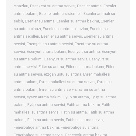
cihazları
,
Esenkent su arıtma servisi
,
Esenler arıtma
,
Esenler
arıtma bakımı
,
Esenler arıtma sistemleri
,
Esenler arıtmalı su
sebili
,
Esenler su arıtma
,
Esenler su arıtma bakımı
,
Esenler
su arıtma cihazı
,
Esenler su arıtma cihazları
,
Esenler su
arıtma sebilleri
,
Esenler su arıtma servis
,
Esenler su arıtma
servisi
,
Esenşehir su arıtma servisi
,
Esentepe su arıtma
servisi
,
Esenyurt arıtma bakımı
,
Esenyurt su arıtma
,
Esenyurt
su arıtma bakımı
,
Esenyurt su arıtma servis
,
Esenyurt su
arıtma servisi
,
Etiler su arıtma
,
Etiler su arıtma bakımı
,
Etiler
su arıtma servisi
,
etzgah üstü su arıtma
,
Evren mahallesi
arıtma bakımı
,
Evren mahallesi su arıtma servisi
,
Evren su
arıtma bakımı
,
Evren su arıtma servis
,
Evren su arıtma
servisi
,
eyazıt arıtma bakımı
,
Eyüp su arıtma
,
Eyüp su arıtma
bakımı
,
Eyüp su arıtma servisi
,
Fatih arıtma bakımı
,
Fatih
mahallesi su arıtma servisi
,
Fatih su arıtma
,
Fatih su arıtma
bakımı
,
Fatih su arıtma servis
,
Fatih su arıtma servisi
,
Fenerbahçe arıtma bakımı
,
Fenerbahçe su arıtma
,
Fenerbahçe su arıtma servisi
,
Feneryolu arıtma bakımı
,