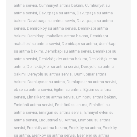
arıtma servisi
,
Cumhuriyet arıtma bakımı
,
Cumhuriyet su
arıtma servisi
,
Davutpaşa su arıtma
,
Davutpaşa su arıtma
bakımı
,
Davutpaşa su arıtma servis
,
Davutpaşa su arıtma
servisi
,
Demirciköy su arıtma servisi
,
Demirkapı arıtma
bakımı
,
Demirkapı mahallesi arıtma bakımı
,
Demirkapı
mahallesi su arıtma servisi
,
Demirkapı su arıtma
,
demirkapı
su arıtma bakımı
,
Demirkapı su arıtma servis
,
Demirkapı su
arıtma servisi
,
Denizköşkler arıtma bakımı
,
Denizköşkler su
arıtma
,
Denizköşkler su arıtma servisi
,
Dereyolu su arıtma
bakımı
,
Dereyolu su arıtma servisi
,
Dumlupınar arıtma
bakımı
,
Dumlupınar su arıtma
,
Dumlupınar su arıtma servisi
,
ebze su arıtma servisi
,
Eğitim su arıtma
,
Eğitim su arıtma
servisi
,
Elmalıkent su arıtma servisi
,
Eminönü arıtma bakımı
,
Eminönü arıtma servisi
,
Eminönü su arıtma
,
Eminönü su
arıtma servisi
,
Emirgan su arıtma servisi
,
Emniyet evleri su
arıtma servisi
,
Endüstriyel Su Arıtma
,
Enimönü su arıtma
servisi
,
Eremköy arıtma bakımı
,
Erenkjöy su arıtma
,
Erenköy
su arıtma
,
Erenköy su arıtma servisi
,
Eseneler su arıtma