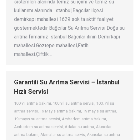
sistemleri alanında temiz su içimi ve temiz su
kullanımı alanında. İstanbul,Bağcılar ilçesi
demirkapı mahallesi 1629 sok ta aktif faaliyet
göstermektedir Bağcılar Su Arıtma Servisi Doğa su
arıtma firmamız İstanbul Bağcılar ilinin Demirkapı
mahallesi.Göztepe mahallesi,Fatih
mahallesi.Çiftlik…
Garantili Su Arıtma Servisi – İstanbul
Hızlı Servisi
100 Yıl arıtma bakımı
,
100 Yıl su arıtma servisi
,
100. Yıl su
arıtma servisi
,
19 Mayıs arıtma bakımı
,
19 mayıs su arıtma
,
19 mayıs su arıtma servisi
,
Acıbadem arıtma bakımı
,
Acıbadem su arıtma servisi
,
Adalar su arıtma
,
Akıncılar
arıtma bakımı
,
Akıncılar su arıtma servis
,
Akıncılar su arıtma