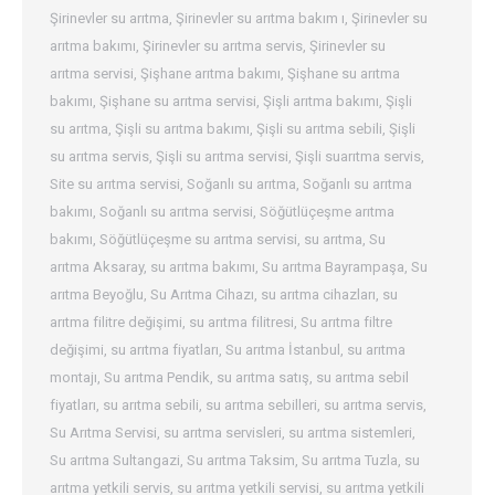
Şirinevler su arıtma
,
Şirinevler su arıtma bakım ı
,
Şirinevler su
arıtma bakımı
,
Şirinevler su arıtma servis
,
Şirinevler su
arıtma servisi
,
Şişhane arıtma bakımı
,
Şişhane su arıtma
bakımı
,
Şişhane su arıtma servisi
,
Şişli arıtma bakımı
,
Şişli
su arıtma
,
Şişli su arıtma bakımı
,
Şişli su arıtma sebili
,
Şişli
su arıtma servis
,
Şişli su arıtma servisi
,
Şişli suarıtma servis
,
Site su arıtma servisi
,
Soğanlı su arıtma
,
Soğanlı su arıtma
bakımı
,
Soğanlı su arıtma servisi
,
Söğütlüçeşme arıtma
bakımı
,
Söğütlüçeşme su arıtma servisi
,
su arıtma
,
Su
arıtma Aksaray
,
su arıtma bakımı
,
Su arıtma Bayrampaşa
,
Su
arıtma Beyoğlu
,
Su Arıtma Cihazı
,
su arıtma cihazları
,
su
arıtma filitre değişimi
,
su arıtma filitresi
,
Su arıtma filtre
değişimi
,
su arıtma fiyatları
,
Su arıtma İstanbul
,
su arıtma
montajı
,
Su arıtma Pendik
,
su arıtma satış
,
su arıtma sebil
fiyatları
,
su arıtma sebili
,
su arıtma sebilleri
,
su arıtma servis
,
Su Arıtma Servisi
,
su arıtma servisleri
,
su arıtma sistemleri
,
Su arıtma Sultangazi
,
Su arıtma Taksim
,
Su arıtma Tuzla
,
su
arıtma yetkili servis
,
su arıtma yetkili servisi
,
su arıtma yetkili