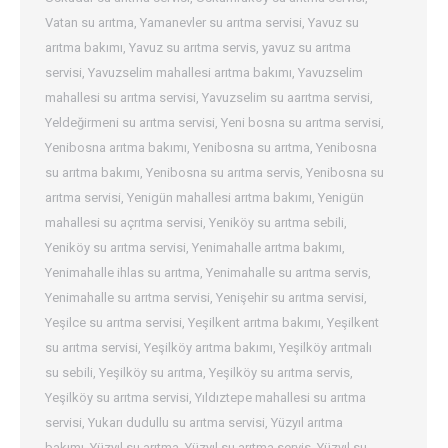
Vatan su arıtma
,
Yamanevler su arıtma servisi
,
Yavuz su
arıtma bakımı
,
Yavuz su arıtma servis
,
yavuz su arıtma
servisi
,
Yavuzselim mahallesi arıtma bakımı
,
Yavuzselim
mahallesi su arıtma servisi
,
Yavuzselim su aarıtma servisi
,
Yeldeğirmeni su arıtma servisi
,
Yeni bosna su arıtma servisi
,
Yenibosna arıtma bakımı
,
Yenibosna su arıtma
,
Yenibosna
su arıtma bakımı
,
Yenibosna su arıtma servis
,
Yenibosna su
arıtma servisi
,
Yenigün mahallesi arıtma bakımı
,
Yenigün
mahallesi su açrıtma servisi
,
Yeniköy su arıtma sebili
,
Yeniköy su arıtma servisi
,
Yenimahalle arıtma bakımı
,
Yenimahalle ihlas su arıtma
,
Yenimahalle su arıtma servis
,
Yenimahalle su arıtma servisi
,
Yenişehir su arıtma servisi
,
Yeşilce su arıtma servisi
,
Yeşilkent arıtma bakımı
,
Yeşilkent
su arıtma servisi
,
Yeşilköy arıtma bakımı
,
Yeşilköy arıtmalı
su sebili
,
Yeşilköy su arıtma
,
Yeşilköy su arıtma servis
,
Yeşilköy su arıtma servisi
,
Yıldıztepe mahallesi su arıtma
servisi
,
Yukarı dudullu su arıtma servisi
,
Yüzyıl arıtma
bakımı
,
Yüzyıl su arıtma
,
Yüzyıl su arıtma servis
,
Yüzyıl su