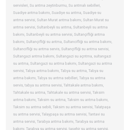
servisleri
,
Su arıtma zeytinburmu
,
Su arıtmalı sebilleri
,
Suadiye arıtma bakımı
,
Suadiye su arıtma
,
Suadiye su
arıtma servisi
,
Sultan Murat arıtma bakımı
,
Sultan Murat su
arıtma servisi
,
Sultanbeyli su arıtma
,
Sultanbeyli su arıtma
bakımı
,
Sultanbeyli su arıtma servisi
,
Sultançifliği arıtma
bakımı
,
Sultançifliği su arıtma
,
Sultancifliği su arıtma bakımı
,
Sultancifliği su arıtma servis
,
Sultançifliği su arıtma servisi
,
Sultangazi arıtma bakımı
,
Sultangazi su açrıtma
,
sultangazi
su arıtma
,
Sultangazi su arıtma bakımı
,
Sultangazi su arıtma
servisi
,
Tabya arıtma bakımı
,
Tabya su arıtma
,
Tabya su
arıtma bakımı
,
Tabya su arıtma sebilleri
,
Tabya su arıtma
servis
,
tabya su arıtma servisi
,
Tahtakale arıtma bakımı
,
Tahtakale su arıtma
,
Tahtakale su arıtma servisi
,
Taksim
arıtma bakımı
,
Taksim su arıtma
,
Taksim su arıtma bakımı
,
Taksim su arıtma sebili
,
Taksim su arıtma servisi
,
Talatpaşa
su arıtma servisi
,
Talaypaşa su arıtma servisi
,
Tantavi su
arıtma servisi
,
Tarabya arıtma bakımı
,
Tarabya su arıtma
bakımı
,
Tarabya su arıtma servisi
,
taşehir su arıtma servisi
,