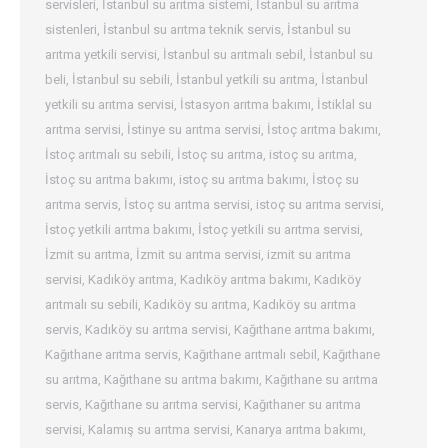
servisleri
,
İstanbul su arıtma sistemi
,
İstanbul su arıtma
sistenleri
,
İstanbul su arıtma teknik servis
,
İstanbul su
arıtma yetkili servisi
,
İstanbul su arıtmalı sebil
,
İstanbul su
beli
,
İstanbul su sebili
,
İstanbul yetkili su arıtma
,
İstanbul
yetkili su arıtma servisi
,
İstasyon arıtma bakımı
,
İstiklal su
arıtma servisi
,
İstinye su arıtma servisi
,
İstoç arıtma bakımı
,
İstoç arıtmalı su sebili
,
İstoç su arıtma
,
istoç su arıtma
,
İstoç su arıtma bakımı
,
istoç su arıtma bakımı
,
İstoç su
arıtma servis
,
İstoç su arıtma servisi
,
istoç su arıtma servisi
,
İstoç yetkili arıtma bakımı
,
İstoç yetkili su arıtma servisi
,
İzmit su arıtma
,
İzmit su arıtma servisi
,
izmit su arıtma
servisi
,
Kadıköy arıtma
,
Kadıköy arıtma bakımı
,
Kadıköy
arıtmalı su sebili
,
Kadıköy su arıtma
,
Kadıköy su arıtma
servis
,
Kadıköy su arıtma servisi
,
Kağıthane arıtma bakımı
,
Kağıthane arıtma servis
,
Kağıthane arıtmalı sebil
,
Kağıthane
su arıtma
,
Kağıthane su arıtma bakımı
,
Kağıthane su arıtma
servis
,
Kağıthane su arıtma servisi
,
Kağıthaner su arıtma
servisi
,
Kalamış su arıtma servisi
,
Kanarya arıtma bakımı
,