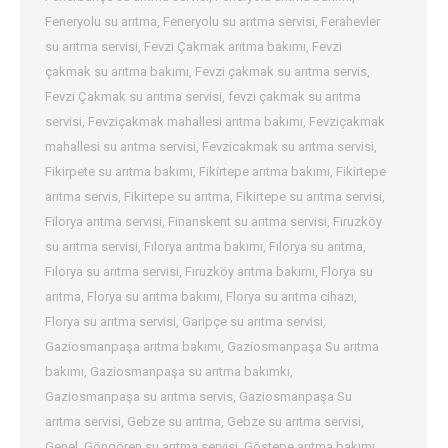
Feneryolu su arıtma
,
Feneryolu su arıtma servisi
,
Ferahevler
su arıtma servisi
,
Fevzi Çakmak arıtma bakımı
,
Fevzi
çakmak su arıtma bakımı
,
Fevzi çakmak su arıtma servis
,
Fevzi Çakmak su arıtma servisi
,
fevzi çakmak su arıtma
servisi
,
Fevziçakmak mahallesi arıtma bakımı
,
Fevziçakmak
mahallesi su arıtma servisi
,
Fevzicakmak su arıtma servisi
,
Fikirpete su arıtma bakımı
,
Fikirtepe arıtma bakımı
,
Fikirtepe
arıtma servis
,
Fikirtepe su arıtma
,
Fikirtepe su arıtma servisi
,
Filorya arıtma servisi
,
Finanskent su arıtma servisi
,
Firuzköy
su arıtma servisi
,
Fılorya arıtma bakımı
,
Fılorya su arıtma
,
Fılorya su arıtma servisi
,
Fıruzköy arıtma bakımı
,
Florya su
arıtma
,
Florya su arıtma bakımı
,
Florya su arıtma cihazı
,
Florya su arıtma servisi
,
Garipçe su arıtma servisi
,
Gaziosmanpaşa arıtma bakımı
,
Gaziosmanpaşa Su arıtma
bakımı
,
Gaziosmanpaşa su arıtma bakımkı
,
Gaziosmanpaşa su arıtma servis
,
Gaziosmanpaşa Su
arıtma servisi
,
Gebze su arıtma
,
Gebze su arıtma servisi
,
Genel
,
Göngören su arıtma servisi
,
Göstepe arıtma bakımı
,