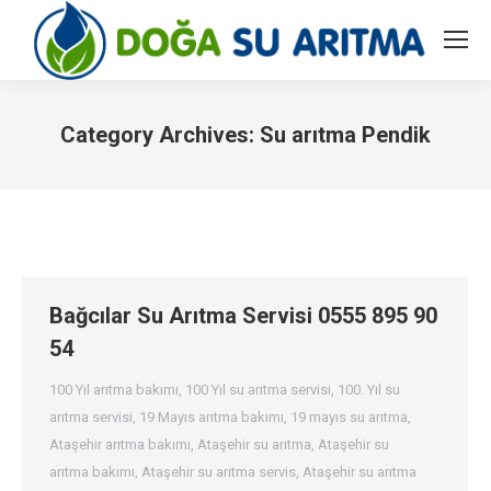
Category Archives:
Su arıtma Pendik
You are here:
Bağcılar Su Arıtma Servisi 0555 895 90
54
100 Yıl arıtma bakımı
,
100 Yıl su arıtma servisi
,
100. Yıl su
arıtma servisi
,
19 Mayıs arıtma bakımı
,
19 mayıs su arıtma
,
Ataşehir arıtma bakımı
,
Ataşehir su arıtma
,
Ataşehir su
arıtma bakımı
,
Ataşehir su arıtma servis
,
Ataşehir su arıtma