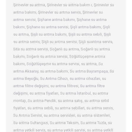
Şirinevler su arıtma
,
Şirinevler su arıtma bakım ı
,
Şirinevler su
arıtma bakımı
,
Şirinevler su arıtma servis
,
Şirinevler su
arıtma servisi
,
Şişhane arıtma bakımı
,
Şişhane su arıtma
bakımı
,
Şişhane su arıtma servisi
,
Şişli arıtma bakımı
,
Şişli
su arıtma
,
Şişli su arıtma bakımı
,
Şişli su arıtma sebili
,
Şişli
su arıtma servis
,
Şişli su arıtma servisi
,
Şişli suarıtma servis
,
Site su arıtma servisi
,
Soğanlı su arıtma
,
Soğanlı su arıtma
bakımı
,
Soğanlı su arıtma servisi
,
Söğütlüçeşme arıtma
bakımı
,
Söğütlüçeşme su arıtma servisi
,
su arıtma
,
Su
arıtma Aksaray
,
su arıtma bakımı
,
Su arıtma Bayrampaşa
,
Su
arıtma Beyoğlu
,
Su Arıtma Cihazı
,
su arıtma cihazları
,
su
arıtma filitre değişimi
,
su arıtma filitresi
,
Su arıtma filtre
değişimi
,
su arıtma fiyatları
,
Su arıtma İstanbul
,
su arıtma
montajı
,
Su arıtma Pendik
,
su arıtma satış
,
su arıtma sebil
fiyatları
,
su arıtma sebili
,
su arıtma sebilleri
,
su arıtma servis
,
Su Arıtma Servisi
,
su arıtma servisleri
,
su arıtma sistemleri
,
Su arıtma Sultangazi
,
Su arıtma Taksim
,
Su arıtma Tuzla
,
su
arıtma yetkili servis
,
su arıtma yetkili servisi
,
su arıtma yetkili