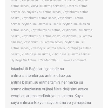
arıtma servisi
,
Yüzyıl su arıtma servisleri
,
Zafer su arıtma
servisi
,
Zekeriyaköy su arıtma servisi
,
Zeytinburnu arıtma
bakımı
,
Zeytinburnu arıtma servis
,
Zeytinburnu arıtma
servisi
,
Zeytinburnu arıtmalı su sebili
,
Zeytinburnu ihlas su
arıtma servisi
,
Zeytinburnu su arıtma
,
Zeytinburnu Su arıtma
bakımı
,
Zeytinburnu su arıtma cihazı
,
Zeytinburnu su arıtma
cihazları
,
Zeytinburnu su arıtma servis
,
Zeytinburnu su
arıtma servisi
,
Ziverbey su arıtma servisi
,
Zühtüpaşa arıtma
bakımı
,
Zühtüpaşa su arıtma
,
Zühtüpaşa su arıtma servisi
By
Doğa Su Arıtma
22 Mart 2020
Leave a comment
İstanbul ili Bağcılar ilçesinde su
arıtma sistemleri,su arıtma cihazı,su
arıtma bakımı.su arıtma tamiri. her marka su
arıtma cihazlarının orijinal filtre değişimi ayrıca
evsel su arıtma endüstriyel su arıtma. Kuyu
suyu arıtma.artezyen suyu arıtma ve yumuşatma