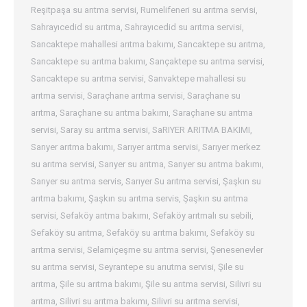
Reşitpaşa su arıtma servisi
,
Rumelifeneri su arıtma servisi
,
Sahrayıcedid su arıtma
,
Sahrayıcedid su arıtma servisi
,
Sancaktepe mahallesi arıtma bakımı
,
Sancaktepe su arıtma
,
Sancaktepe su arıtma bakımı
,
Sançaktepe su arıtma servisi
,
Sancaktepe su arıtma servisi
,
Sanvaktepe mahallesi su
arıtma servisi
,
Saraçhane arıtma servisi
,
Saraçhane su
arıtma
,
Saraçhane su arıtma bakımı
,
Saraçhane su arıtma
servisi
,
Saray su arıtma servisi
,
SaRIYER ARITMA BAKIMI
,
Sarıyer arıtma bakımı
,
Sarıyer arıtma servisi
,
Sarıyer merkez
su arıtma servisi
,
Sarıyer su arıtma
,
Sarıyer su arıtma bakımı
,
Sarıyer su arıtma servis
,
Sarıyer Su arıtma servisi
,
Şaşkın su
arıtma bakımı
,
Şaşkın su arıtma servis
,
Şaşkın su arıtma
servisi
,
Sefaköy arıtma bakımı
,
Sefaköy arıtmalı su sebili
,
Sefaköy su arıtma
,
Sefaköy su arıtma bakımı
,
Sefaköy su
arıtma servisi
,
Selamiçeşme su arıtma servisi
,
Şenesenevler
su arıtma servisi
,
Seyrantepe su arıutma servisi
,
Şile su
arıtma
,
Şile su arıtma bakımı
,
Şile su arıtma servisi
,
Silivri su
arıtma
,
Silivri su arıtma bakımı
,
Silivri su arıtma servisi
,