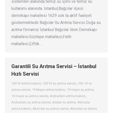
sistemleri alanında temiz su içimi ve temiz su
kullanımı alanında. İstanbul,Bağcılar ilçesi
demirkapı mahallesi 1629 sok ta aktif faaliyet
göstermektedir Bağcılar Su Arıtma Servisi Doğa su
arıtma firmamız İstanbul Bağcılar ilinin Demirkapı
mahallesi.Göztepe mahallesi,Fatih
mahallesi.Çiftlik…
Garantili Su Arıtma Servisi – İstanbul
Hızlı Servisi
100 Yıl arıtma bakımı
,
100 Yıl su arıtma servisi
,
100. Yıl su
arıtma servisi
,
19 Mayıs arıtma bakımı
,
19 mayıs su arıtma
,
19 mayıs su arıtma servisi
,
Acıbadem arıtma bakımı
,
Acıbadem su arıtma servisi
,
Adalar su arıtma
,
Akıncılar
arıtma bakımı
,
Akıncılar su arıtma servis
,
Akıncılar su arıtma