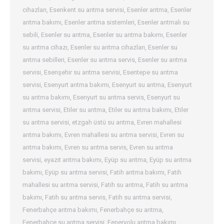
cihazları
,
Esenkent su arıtma servisi
,
Esenler arıtma
,
Esenler
arıtma bakımı
,
Esenler arıtma sistemleri
,
Esenler arıtmalı su
sebili
,
Esenler su arıtma
,
Esenler su arıtma bakımı
,
Esenler
su arıtma cihazı
,
Esenler su arıtma cihazları
,
Esenler su
arıtma sebilleri
,
Esenler su arıtma servis
,
Esenler su arıtma
servisi
,
Esenşehir su arıtma servisi
,
Esentepe su arıtma
servisi
,
Esenyurt arıtma bakımı
,
Esenyurt su arıtma
,
Esenyurt
su arıtma bakımı
,
Esenyurt su arıtma servis
,
Esenyurt su
arıtma servisi
,
Etiler su arıtma
,
Etiler su arıtma bakımı
,
Etiler
su arıtma servisi
,
etzgah üstü su arıtma
,
Evren mahallesi
arıtma bakımı
,
Evren mahallesi su arıtma servisi
,
Evren su
arıtma bakımı
,
Evren su arıtma servis
,
Evren su arıtma
servisi
,
eyazıt arıtma bakımı
,
Eyüp su arıtma
,
Eyüp su arıtma
bakımı
,
Eyüp su arıtma servisi
,
Fatih arıtma bakımı
,
Fatih
mahallesi su arıtma servisi
,
Fatih su arıtma
,
Fatih su arıtma
bakımı
,
Fatih su arıtma servis
,
Fatih su arıtma servisi
,
Fenerbahçe arıtma bakımı
,
Fenerbahçe su arıtma
,
Fenerbahçe su arıtma servisi
,
Feneryolu arıtma bakımı
,