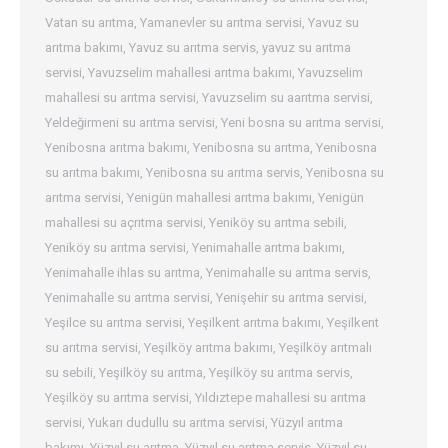
Vatan su arıtma
,
Yamanevler su arıtma servisi
,
Yavuz su
arıtma bakımı
,
Yavuz su arıtma servis
,
yavuz su arıtma
servisi
,
Yavuzselim mahallesi arıtma bakımı
,
Yavuzselim
mahallesi su arıtma servisi
,
Yavuzselim su aarıtma servisi
,
Yeldeğirmeni su arıtma servisi
,
Yeni bosna su arıtma servisi
,
Yenibosna arıtma bakımı
,
Yenibosna su arıtma
,
Yenibosna
su arıtma bakımı
,
Yenibosna su arıtma servis
,
Yenibosna su
arıtma servisi
,
Yenigün mahallesi arıtma bakımı
,
Yenigün
mahallesi su açrıtma servisi
,
Yeniköy su arıtma sebili
,
Yeniköy su arıtma servisi
,
Yenimahalle arıtma bakımı
,
Yenimahalle ihlas su arıtma
,
Yenimahalle su arıtma servis
,
Yenimahalle su arıtma servisi
,
Yenişehir su arıtma servisi
,
Yeşilce su arıtma servisi
,
Yeşilkent arıtma bakımı
,
Yeşilkent
su arıtma servisi
,
Yeşilköy arıtma bakımı
,
Yeşilköy arıtmalı
su sebili
,
Yeşilköy su arıtma
,
Yeşilköy su arıtma servis
,
Yeşilköy su arıtma servisi
,
Yıldıztepe mahallesi su arıtma
servisi
,
Yukarı dudullu su arıtma servisi
,
Yüzyıl arıtma
bakımı
,
Yüzyıl su arıtma
,
Yüzyıl su arıtma servis
,
Yüzyıl su