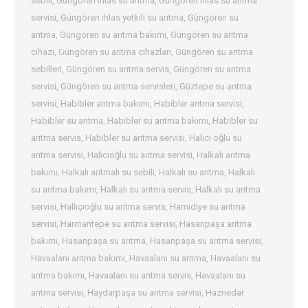
sebili
,
Güngören ihlas su arıtma
,
Güngören ihlas su arıtma
servisi
,
Güngören ihlas yetkili su arıtma
,
Güngören su
arıtma
,
Güngören su arıtma bakımı
,
Güngören su arıtma
cihazı
,
Güngören su arıtma cihazları
,
Güngören su arıtma
sebilleri
,
Güngören su arıtma servis
,
Güngören su arıtma
servisi
,
Güngören su arıtma servisleri
,
Güztepe su arıtma
servisi
,
Habibler arıtma bakımı
,
Habibler arıtma servisi
,
Habibler su arıtma
,
Habibler su arıtma bakımı
,
Habibler su
arıtma servis
,
Habibler su arıtma servisi
,
Halıcı oğlu su
arıtma servisi
,
Halıcıoğlu su arıtma servisi
,
Halkalı arıtma
bakımı
,
Halkalı arıtmalı su sebili
,
Halkalı su arıtma
,
Halkalı
su arıtma bakımı
,
Halkalı su arıtma servis
,
Halkalı su arıtma
servisi
,
Hallıçıoğlu su arıtma servis
,
Hamidiye su arıtma
servisi
,
Harmantepe su arıtma servisi
,
Hasanpaşa arıtma
bakımı
,
Hasanpaşa su arıtma
,
Hasanpaşa su arıtma servisi
,
Havaalanı arıtma bakımı
,
Havaalanı su arıtma
,
Havaalanı su
arıtma bakımı
,
Havaalanı su arıtma servis
,
Havaalanı su
arıtma servisi
,
Haydarpaşa su arıtma servisi
,
Haznedar