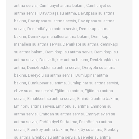
arıtma servisi
,
Cumhuriyet arıtma bakımı
,
Cumhuriyet su
arıtma servisi
,
Davutpaşa su arıtma
,
Davutpaşa su arıtma
bakımı
,
Davutpaşa su arıtma servis
,
Davutpaşa su arıtma
servisi
,
Demirciköy su arıtma servisi
,
Demirkapı arıtma
bakımı
,
Demirkapı mahallesi arıtma bakımı
,
Demirkapı
mahallesi su arıtma servisi
,
Demirkapı su arıtma
,
demirkapı
su arıtma bakımı
,
Demirkapı su arıtma servis
,
Demirkapı su
arıtma servisi
,
Denizköşkler arıtma bakımı
,
Denizköşkler su
arıtma
,
Denizköşkler su arıtma servisi
,
Dereyolu su arıtma
bakımı
,
Dereyolu su arıtma servisi
,
Dumlupınar arıtma
bakımı
,
Dumlupınar su arıtma
,
Dumlupınar su arıtma servisi
,
ebze su arıtma servisi
,
Eğitim su arıtma
,
Eğitim su arıtma
servisi
,
Elmalıkent su arıtma servisi
,
Eminönü arıtma bakımı
,
Eminönü arıtma servisi
,
Eminönü su arıtma
,
Eminönü su
arıtma servisi
,
Emirgan su arıtma servisi
,
Emniyet evleri su
arıtma servisi
,
Endüstriyel Su Arıtma
,
Enimönü su arıtma
servisi
,
Eremköy arıtma bakımı
,
Erenkjöy su arıtma
,
Erenköy
su arıtma
,
Erenköy su arıtma servisi
,
Eseneler su arıtma