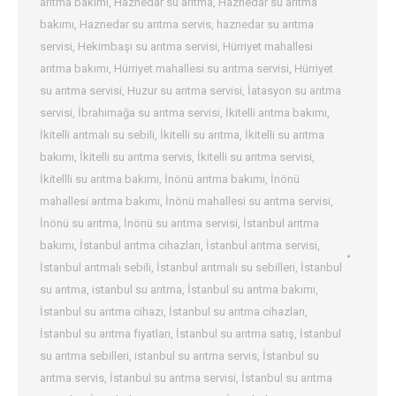
arıtma bakımı
,
Haznedar su arıtma
,
Haznedar su arıtma
bakımı
,
Haznedar su arıtma servis
,
haznedar su arıtma
servisi
,
Hekimbaşı su arıtma servisi
,
Hürriyet mahallesi
arıtma bakımı
,
Hürriyet mahallesi su arıtma servisi
,
Hürriyet
su arıtma servisi
,
Huzur su arıtma servisi
,
İatasyon su arıtma
servisi
,
İbrahimağa su arıtma servisi
,
İkitelli arıtma bakımı
,
İkitelli arıtmalı su sebili
,
İkitelli su arıtma
,
İkitelli su arıtma
bakımı
,
İkitelli su arıtma servis
,
İkitelli su arıtma servisi
,
İkitellli su arıtma bakımı
,
İnönü arıtma bakımı
,
İnönü
mahallesi arıtma bakımı
,
İnönü mahallesi su arıtma servisi
,
İnönü su arıtma
,
İnönü su arıtma servisi
,
İstanbul arıtma
bakımı
,
İstanbul arıtma cihazları
,
İstanbul arıtma servisi
,
İstanbul arıtmalı sebili
,
İstanbul arıtmalı su sebilleri
,
İstanbul
su arıtma
,
istanbul su arıtma
,
İstanbul su arıtma bakımı
,
İstanbul su arıtma cihazı
,
İstanbul su arıtma cihazları
,
İstanbul su arıtma fiyatları
,
İstanbul su arıtma satış
,
İstanbul
su arıtma sebilleri
,
istanbul su arıtma servis
,
İstanbul su
arıtma servis
,
İstanbul su arıtma servisi
,
İstanbul su arıtma