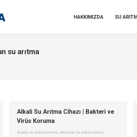
HAKKIMIZDA
SU ARITM
an su arıtma
Alkali Su Arıtma Cihazı | Bakteri ve
Virüs Koruma
Adalar su arıtma servisi
,
Akıncılar su arıtma servis
,