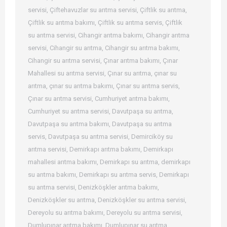
servisi
,
Çiftehavuzlar su arıtma servisi
,
Çiftlik su arıtma
,
Çiftlik su arıtma bakımı
,
Çiftlik su arıtma servis
,
Çiftlik
su arıtma servisi
,
Cihangir arıtma bakımı
,
Cihangir arıtma
servisi
,
Cihangir su arıtma
,
Cihangir su arıtma bakımı
,
Cihangir su arıtma servisi
,
Çınar arıtma bakımı
,
Çınar
Mahallesi su arıtma servisi
,
Çınar su arıtma
,
çınar su
arıtma
,
çınar su arıtma bakımı
,
Çınar su arıtma servis
,
Çınar su arıtma servisi
,
Cumhuriyet arıtma bakımı
,
Cumhuriyet su arıtma servisi
,
Davutpaşa su arıtma
,
Davutpaşa su arıtma bakımı
,
Davutpaşa su arıtma
servis
,
Davutpaşa su arıtma servisi
,
Demirciköy su
arıtma servisi
,
Demirkapı arıtma bakımı
,
Demirkapı
mahallesi arıtma bakımı
,
Demirkapı su arıtma
,
demirkapı
su arıtma bakımı
,
Demirkapı su arıtma servis
,
Demirkapı
su arıtma servisi
,
Denizköşkler arıtma bakımı
,
Denizköşkler su arıtma
,
Denizköşkler su arıtma servisi
,
Dereyolu su arıtma bakımı
,
Dereyolu su arıtma servisi
,
Dumlupınar arıtma bakımı
,
Dumlupınar su arıtma
,