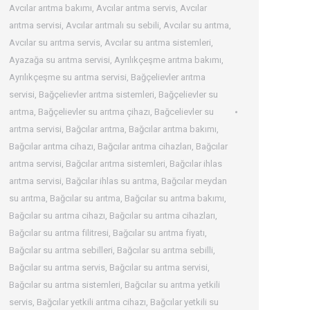
Avcılar arıtma bakımı
,
Avcılar arıtma servis
,
Avcılar
arıtma servisi
,
Avcılar arıtmalı su sebili
,
Avcılar su arıtma
,
Avcılar su arıtma servis
,
Avcılar su arıtma sistemleri
,
Ayazağa su arıtma servisi
,
Ayrılıkçeşme arıtma bakımı
,
Ayrılıkçeşme su arıtma servisi
,
Bağçelievler arıtma
servisi
,
Bağçelievler arıtma sistemleri
,
Bağçelievler su
arıtma
,
Bağçelievler su arıtma çihazı
,
Bağcelievler su
arıtma servisi
,
Bağcılar arıtma
,
Bağcılar arıtma bakımı
,
Bağcılar arıtma cihazı
,
Bağcılar arıtma cihazları
,
Bağcılar
arıtma servisi
,
Bağcılar arıtma sistemleri
,
Bağcılar ihlas
arıtma servisi
,
Bağcılar ihlas su arıtma
,
Bağcılar meydan
su arıtma
,
Bağcılar su arıtma
,
Bağcılar su arıtma bakımı
,
Bağcılar su arıtma cihazı
,
Bağcılar su arıtma cihazları
,
Bağcılar su arıtma filitresi
,
Bağcılar su arıtma fiyatı
,
Bağcılar su arıtma sebilleri
,
Bağcılar su arıtma sebilli
,
Bağcılar su arıtma servis
,
Bağcılar su arıtma servisi
,
Bağcılar su arıtma sistemleri
,
Bağcılar su arıtma yetkili
servis
,
Bağcılar yetkili arıtma cihazı
,
Bağcılar yetkili su