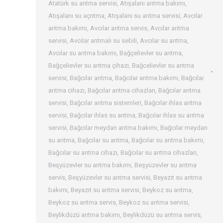
Atatürk su arıtma servisi
,
Atışalanı arıtma bakımı
,
Atışalanı su açrıtma
,
Atışalanı su arıtma servisi
,
Avcılar
arıtma bakımı
,
Avcılar arıtma servis
,
Avcılar arıtma
servisi
,
Avcılar arıtmalı su sebili
,
Avcılar su arıtma
,
Avcılar su arıtma bakımı
,
Bağçelievler su arıtma
,
Bağçelievler su arıtma çihazı
,
Bağcelievler su arıtma
servisi
,
Bağcılar arıtma
,
Bağcılar arıtma bakımı
,
Bağcılar
arıtma cihazı
,
Bağcılar arıtma cihazları
,
Bağcılar arıtma
servisi
,
Bağcılar arıtma sistemleri
,
Bağcılar ihlas arıtma
servisi
,
Bağcılar ihlas su arıtma
,
Bağcılar ihlas su arıtma
servisi
,
Bağcılar meydan arıtma bakımı
,
Bağcılar meydan
su arıtma
,
Bağcılar su arıtma
,
Bağcılar su arıtma bakımı
,
Bağcılar su arıtma cihazı
,
Bağcılar su arıtma cihazları
,
Beşyüzevler su arıtma bakımı
,
Beşyüzevler su arıtma
servis
,
Beşyüzevler su arıtma servisi
,
Beyazıt su arıtma
bakımı
,
Beyazıt su arıtma servisi
,
Beykoz su arıtma
,
Beykoz su arıtma servis
,
Beykoz su arıtma servisi
,
Beylikdüzü arıtma bakımı
,
Beylikdüzü su arıtma servis
,