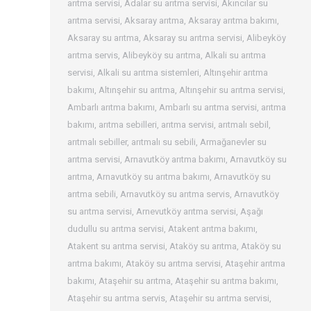
arıtma servisi
,
Adalar su arıtma servisi
,
Akıncılar su
arıtma servisi
,
Aksaray arıtma
,
Aksaray arıtma bakımı
,
Aksaray su arıtma
,
Aksaray su arıtma servisi
,
Alibeyköy
arıtma servis
,
Alibeyköy su arıtma
,
Alkali su arıtma
servisi
,
Alkali su arıtma sistemleri
,
Altınşehir arıtma
bakımı
,
Altınşehir su arıtma
,
Altınşehir su arıtma servisi
,
Ambarlı arıtma bakımı
,
Ambarlı su arıtma servisi
,
arıtma
bakımı
,
arıtma sebilleri
,
arıtma servisi
,
arıtmalı sebil
,
arıtmalı sebiller
,
arıtmalı su sebili
,
Armağanevler su
arıtma servisi
,
Arnavutköy arıtma bakımı
,
Arnavutköy su
arıtma
,
Arnavutköy su arıtma bakımı
,
Arnavutköy su
arıtma sebili
,
Arnavutköy su arıtma servis
,
Arnavutköy
su arıtma servisi
,
Arnevutköy arıtma servisi
,
Aşağı
dudullu su arıtma servisi
,
Atakent arıtma bakımı
,
Atakent su arıtma servisi
,
Ataköy su arıtma
,
Ataköy su
arıtma bakımı
,
Ataköy su arıtma servisi
,
Ataşehir arıtma
bakımı
,
Ataşehir su arıtma
,
Ataşehir su arıtma bakımı
,
Ataşehir su arıtma servis
,
Ataşehir su arıtma servisi
,