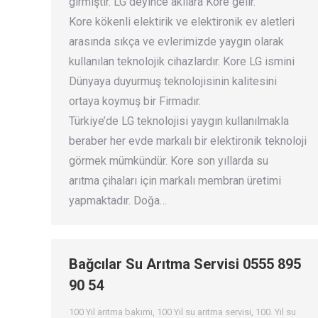
girmiştir. LG deyince akılara Kore gelir.
Kore kökenli elektirik ve elektironik ev aletleri
arasında sıkça ve evlerimizde yaygın olarak
kullanılan teknolojik cihazlardır. Kore LG ismini
Dünyaya duyurmuş teknolojisinin kalitesini
ortaya koymuş bir Firmadır.
Türkiye’de LG teknolojisi yaygın kullanılmakla
beraber her evde markalı bir elektironik teknoloji
görmek mümkündür. Kore son yıllarda su
arıtma çihaları için markalı membran üretimi
yapmaktadır. Doğa…
Bağcılar Su Arıtma Servisi 0555 895
90 54
100 Yıl arıtma bakımı
,
100 Yıl su arıtma servisi
,
100. Yıl su