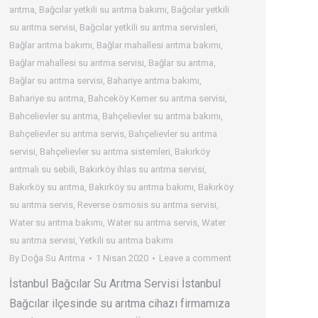
arıtma
,
Bağcılar yetkili su arıtma bakımı
,
Bağcılar yetkili
su arıtma servisi
,
Bağcılar yetkili su arıtma servisleri
,
Bağlar arıtma bakımı
,
Bağlar mahallesi arıtma bakımı
,
Bağlar mahallesi su arıtma servisi
,
Bağlar su arıtma
,
Bağlar su arıtma servisi
,
Bahariye arıtma bakımı
,
Bahariye su arıtma
,
Bahceköy Kemer su arıtma servisi
,
Bahcelievler su arıtma
,
Bahçelievler su arıtma bakımı
,
Bahçelievler su arıtma servis
,
Bahçelievler su arıtma
servisi
,
Bahçelievler su arıtma sistemleri
,
Bakırköy
arıtmalı su sebili
,
Bakırköy ihlas su arıtma servisi
,
Bakırköy su arıtma
,
Bakırköy su arıtma bakımı
,
Bakırköy
su arıtma servis
,
Reverse osmosis su arıtma servisi
,
Water su arıtma bakımı
,
Water su arıtma servis
,
Water
su arıtma servisi
,
Yetkili su arıtma bakımı
By
Doğa Su Arıtma
1 Nisan 2020
Leave a comment
İstanbul Bağcılar Su Arıtma Servisi İstanbul
Bağcılar ilçesinde su arıtma cihazı firmamıza