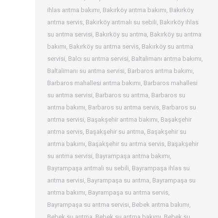
ihlas arıtma bakımı
,
Bakırköy arıtma bakımı
,
Bakırköy
arıtma servis
,
Bakırköy arıtmalı su sebili
,
Bakırköy ihlas
su arıtma servisi
,
Bakırköy su arıtma
,
Bakırköy su arıtma
bakımı
,
Bakırköy su arıtma servis
,
Bakırköy su arıtma
servisi
,
Balcı su arıtma servisi
,
Baltalimanı arıtma bakımı
,
Baltalimanı su arıtma servisi
,
Barbaros arıtma bakımı
,
Barbaros mahallesi arıtma bakımı
,
Barbaros mahallesi
su arıtma servisi
,
Barbaros su arıtma
,
Barbaros su
arıtma bakımı
,
Barbaros su arıtma servis
,
Barbaros su
arıtma servisi
,
Başakşehir arıtma bakımı
,
Başakşehir
arıtma servis
,
Başakşehir su arıtma
,
Başakşehir su
arıtma bakımı
,
Başakşehir su arıtma servis
,
Başakşehir
su arıtma servisi
,
Bayrampaşa arıtma bakımı
,
Bayrampaşa arıtmalı su sebili
,
Bayrampaşa ihlas su
arıtma servisi
,
Bayrampaşa su arıtma
,
Bayrampaşa su
arıtma bakımı
,
Bayrampaşa su arıtma servis
,
Bayrampaşa su arıtma servisi
,
Bebek arıtma bakımı
,
Bebek su arıtma
,
Bebek su arıtma bakımı
,
Bebek su