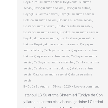
Beylikdüzü su arıtma servisi
,
Beylikdüzü suarıtma
servisi
,
Beyoğlu arıtma bakımı
,
Beyoğlu su arıtma
,
Beyoğlu su arıtma bakımı
,
Beyoğlu su arıtma servisi
,
Bolluca su arıtma bakımı
,
Bolluca su arıtma servisi
,
Bostancı arıtma bakımı
,
Bostancı arıtmalı su sebili
,
Bostancı su arıtma servis
,
Büylikdüzü su arıtma servisi
,
Büyükçekmeçe su arıtma
,
Büyükçekmeçe su arıtma
bakımı
,
Büyükçekmeçe su arıtma servisi
,
Çağlayan
arıtma bakımı
,
Çağlayan su arıtma
,
Çağlayan su arıtma
bakımı
,
Çağlayan su arıtma servis
,
Çağlayan su arıtma
servisi
,
Çağlayan su arıtma sistemleri
,
Çamlık su arıtma
servisi
,
Çatalca su arıtma bakımı
,
Çatalca su arıtma
servis
,
Çatalça su arıtma servisi
,
Çatalca su arıtma
servisi
By
Doğa Su Arıtma
5 Nisan 2020
Leave a comment
İstanbul LG Su arıtma Sistemleri Türkiye de Son
yıllarda su arıtma cihazlarının içerisine LG terimi