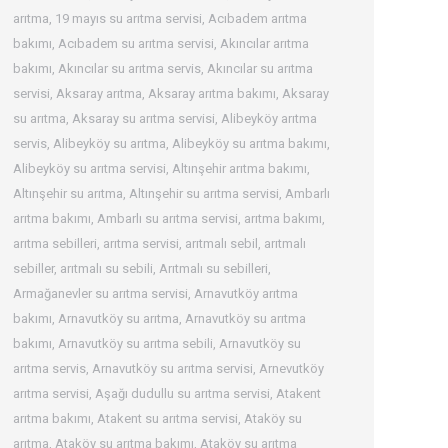
arıtma
,
19 mayıs su arıtma servisi
,
Acıbadem arıtma
bakımı
,
Acıbadem su arıtma servisi
,
Akıncılar arıtma
bakımı
,
Akıncılar su arıtma servis
,
Akıncılar su arıtma
servisi
,
Aksaray arıtma
,
Aksaray arıtma bakımı
,
Aksaray
su arıtma
,
Aksaray su arıtma servisi
,
Alibeyköy arıtma
servis
,
Alibeyköy su arıtma
,
Alibeyköy su arıtma bakımı
,
Alibeyköy su arıtma servisi
,
Altınşehir arıtma bakımı
,
Altınşehir su arıtma
,
Altınşehir su arıtma servisi
,
Ambarlı
arıtma bakımı
,
Ambarlı su arıtma servisi
,
arıtma bakımı
,
arıtma sebilleri
,
arıtma servisi
,
arıtmalı sebil
,
arıtmalı
sebiller
,
arıtmalı su sebili
,
Arıtmalı su sebilleri
,
Armağanevler su arıtma servisi
,
Arnavutköy arıtma
bakımı
,
Arnavutköy su arıtma
,
Arnavutköy su arıtma
bakımı
,
Arnavutköy su arıtma sebili
,
Arnavutköy su
arıtma servis
,
Arnavutköy su arıtma servisi
,
Arnevutköy
arıtma servisi
,
Aşağı dudullu su arıtma servisi
,
Atakent
arıtma bakımı
,
Atakent su arıtma servisi
,
Ataköy su
arıtma
,
Ataköy su arıtma bakımı
,
Ataköy su arıtma