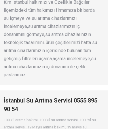
tüm İstanbul halkımızı ve Özellikle Bağcılar
ilçemizdeki tüm halkımızı firmamıza bir barda
su içmeye ve su arıtma cihazlarımızı
incelemeye,su arıtma cihazlarımızın iç
donanımını görmeye,su arıtma cihazlarınızın
teknolojik tasarımını, ürün çeşitlerimizi hatta su
arıtma cihazlarımızın içerisinde bulunan tüm
gelişmiş filtreleri aşama,aşama incelemeye,su
arıtma cihazlarımızın iç donanımı ile çelik
paslanmaz…
İstanbul Su Arıtma Servisi 0555 895
90 54
100 Yıl arıtma bakımı
,
100 Yıl su arıtma servisi
,
100. Yıl su
arıtma servisi
,
19 Mayıs arıtma bakımı
,
19 mayıs su