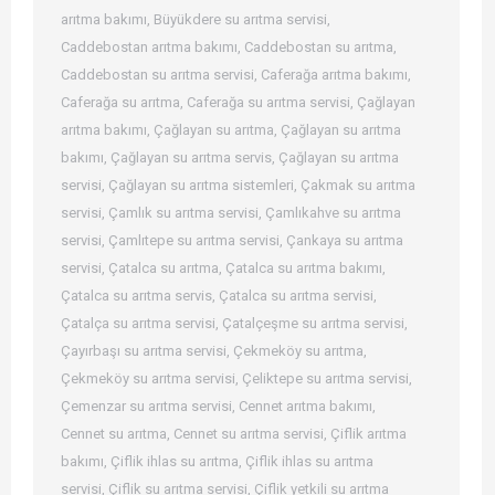
arıtma bakımı
,
Büyükdere su arıtma servisi
,
Caddebostan arıtma bakımı
,
Caddebostan su arıtma
,
Caddebostan su arıtma servisi
,
Caferağa arıtma bakımı
,
Caferağa su arıtma
,
Caferağa su arıtma servisi
,
Çağlayan
arıtma bakımı
,
Çağlayan su arıtma
,
Çağlayan su arıtma
bakımı
,
Çağlayan su arıtma servis
,
Çağlayan su arıtma
servisi
,
Çağlayan su arıtma sistemleri
,
Çakmak su arıtma
servisi
,
Çamlık su arıtma servisi
,
Çamlıkahve su arıtma
servisi
,
Çamlıtepe su arıtma servisi
,
Çankaya su arıtma
servisi
,
Çatalca su arıtma
,
Çatalca su arıtma bakımı
,
Çatalca su arıtma servis
,
Çatalca su arıtma servisi
,
Çatalça su arıtma servisi
,
Çatalçeşme su arıtma servisi
,
Çayırbaşı su arıtma servisi
,
Çekmeköy su arıtma
,
Çekmeköy su arıtma servisi
,
Çeliktepe su arıtma servisi
,
Çemenzar su arıtma servisi
,
Cennet arıtma bakımı
,
Cennet su arıtma
,
Cennet su arıtma servisi
,
Çiflik arıtma
bakımı
,
Çiflik ihlas su arıtma
,
Çiflik ihlas su arıtma
servisi
,
Çiflik su arıtma servisi
,
Çiflik yetkili su arıtma