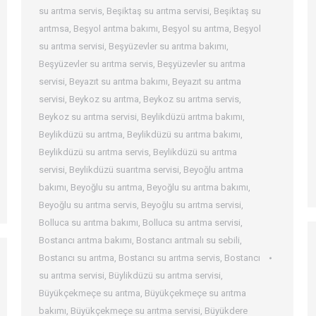
su arıtma servis
,
Beşiktaş su arıtma servisi
,
Beşiktaş su
arıtmsa
,
Beşyol arıtma bakımı
,
Beşyol su arıtma
,
Beşyol
su arıtma servisi
,
Beşyüzevler su arıtma bakımı
,
Beşyüzevler su arıtma servis
,
Beşyüzevler su arıtma
servisi
,
Beyazıt su arıtma bakımı
,
Beyazıt su arıtma
servisi
,
Beykoz su arıtma
,
Beykoz su arıtma servis
,
Beykoz su arıtma servisi
,
Beylikdüzü arıtma bakımı
,
Beylikdüzü su arıtma
,
Beylikdüzü su arıtma bakımı
,
Beylikdüzü su arıtma servis
,
Beylikdüzü su arıtma
servisi
,
Beylikdüzü suarıtma servisi
,
Beyoğlu arıtma
bakımı
,
Beyoğlu su arıtma
,
Beyoğlu su arıtma bakımı
,
Beyoğlu su arıtma servis
,
Beyoğlu su arıtma servisi
,
Bolluca su arıtma bakımı
,
Bolluca su arıtma servisi
,
Bostancı arıtma bakımı
,
Bostancı arıtmalı su sebili
,
Bostancı su arıtma
,
Bostancı su arıtma servis
,
Bostancı
su arıtma servisi
,
Büylikdüzü su arıtma servisi
,
Büyükçekmeçe su arıtma
,
Büyükçekmeçe su arıtma
bakımı
,
Büyükçekmeçe su arıtma servisi
,
Büyükdere