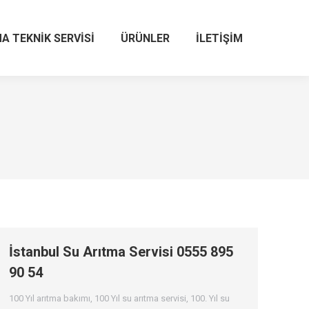
A TEKNIK SERVISI
ÜRÜNLER
İLETIŞIM
İstanbul Su Arıtma Servisi 0555 895
90 54
100 Yıl arıtma bakımı
,
100 Yıl su arıtma servisi
,
100. Yıl su