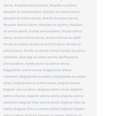
servisi
,
Ataşehir arıtma bakımı
,
Ataşehir su arıtma
,
Ataşehir su arıtma bakımı
,
Ataşehir su arıtma servis
,
Ataşehir su arıtma servisi
,
Atatürk su arıtma servisi
,
Atışalanı arıtma bakımı
,
Atışalanı su açrıtma
,
Atışalanı
su arıtma servisi
,
Avcılar arıtma bakımı
,
Avcılar arıtma
servis
,
Avcılar arıtma servisi
,
Avcılar arıtmalı su sebili
,
Avcılar su arıtma
,
Avcılar su arıtma bakımı
,
Avcılar su
arıtma servis
,
Avcılar su arıtma servisi
,
Avcılar su arıtma
sistemleri
,
Ayazağa su arıtma servisi
,
Ayrılıkçeşme
arıtma bakımı
,
Ayrılıkçeşme su arıtma servisi
,
Bağçelievler arıtma servisi
,
Bağçelievler arıtma
sistemleri
,
Bağçelievler su arıtma
,
Bağçelievler su arıtma
çihazı
,
Bağcelievler su arıtma servisi
,
Bağcılar arıtma
,
Bağcılar arıtma bakımı
,
Bağcılar arıtma cihazı
,
Bağcılar
arıtma cihazları
,
Bağcılar arıtma servisi
,
Bağcılar arıtma
sistemleri
,
Bağcılar ihlas arıtma servisi
,
Bağcılar ihlas su
arıtma
,
Bağcılar ihlas su arıtma servisi
,
Bağcılar meydan
arıtma bakımı
,
Bağcılar meydan su arıtma
,
Bağcılar su