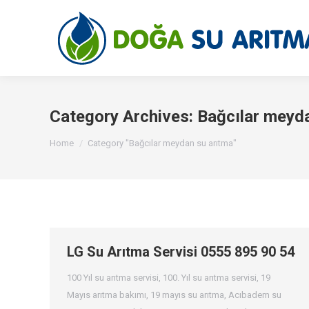
Category Archives:
Bağcılar meyd
You are here:
Home
Category "Bağcılar meydan su arıtma"
LG Su Arıtma Servisi 0555 895 90 54
100 Yıl su arıtma servisi
,
100. Yıl su arıtma servisi
,
19
Mayıs arıtma bakımı
,
19 mayıs su arıtma
,
Acıbadem su