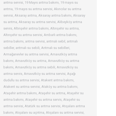
arıtma servisi
,
19 Mayıs arıtma bakımı
,
19 mayıs su
arıtma
,
19 mayıs su arıtma servisi
,
Akıncılar su arıtma
servisi
,
Aksaray arıtma
,
Aksaray arıtma bakımı
,
Aksaray
su arıtma
,
Aksaray su arıtma servisi
,
Alibeyköy arıtma
servis
,
Altınşehir arıtma bakımı
,
Altınşehir su arıtma
,
Altınşehir su arıtma servisi
,
Ambarlı arıtma bakımı
,
arıtma bakımı
,
arıtma servisi
,
arıtmalı sebil
,
arıtmalı
sebiller
,
arıtmalı su sebili
,
Arıtmalı su sebilleri
,
Armağanevler su arıtma servisi
,
Arnavutköy arıtma
bakımı
,
Arnavutköy su arıtma
,
Arnavutköy su arıtma
bakımı
,
Arnavutköy su arıtma sebili
,
Arnavutköy su
arıtma servis
,
Arnavutköy su arıtma servisi
,
Aşağı
dudullu su arıtma servisi
,
Atakent arıtma bakımı
,
Atakent su arıtma servisi
,
Ataköy su arıtma bakımı
,
Ataşehir arıtma bakımı
,
Ataşehir su arıtma
,
Ataşehir su
arıtma bakımı
,
Ataşehir su arıtma servis
,
Ataşehir su
arıtma servisi
,
Atatürk su arıtma servisi
,
Atışalanı arıtma
bakımı
,
Atışalanı su açrıtma
,
Atışalanı su arıtma servisi
,