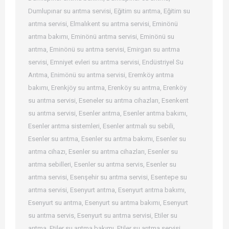
Dumlupınar su arıtma servisi
,
Eğitim su arıtma
,
Eğitim su
arıtma servisi
,
Elmalıkent su arıtma servisi
,
Eminönü
arıtma bakımı
,
Eminönü arıtma servisi
,
Eminönü su
arıtma
,
Eminönü su arıtma servisi
,
Emirgan su arıtma
servisi
,
Emniyet evleri su arıtma servisi
,
Endüstriyel Su
Arıtma
,
Enimönü su arıtma servisi
,
Eremköy arıtma
bakımı
,
Erenkjöy su arıtma
,
Erenköy su arıtma
,
Erenköy
su arıtma servisi
,
Eseneler su arıtma cihazları
,
Esenkent
su arıtma servisi
,
Esenler arıtma
,
Esenler arıtma bakımı
,
Esenler arıtma sistemleri
,
Esenler arıtmalı su sebili
,
Esenler su arıtma
,
Esenler su arıtma bakımı
,
Esenler su
arıtma cihazı
,
Esenler su arıtma cihazları
,
Esenler su
arıtma sebilleri
,
Esenler su arıtma servis
,
Esenler su
arıtma servisi
,
Esenşehir su arıtma servisi
,
Esentepe su
arıtma servisi
,
Esenyurt arıtma
,
Esenyurt arıtma bakımı
,
Esenyurt su arıtma
,
Esenyurt su arıtma bakımı
,
Esenyurt
su arıtma servis
,
Esenyurt su arıtma servisi
,
Etiler su
arıtma
,
Etiler su arıtma bakımı
,
Etiler su arıtma servisi
,