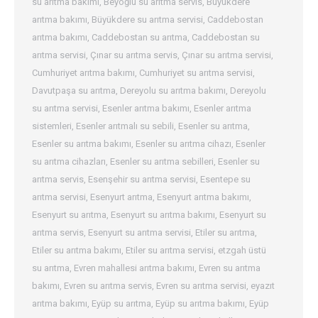
su arıtma bakımı
,
Beyoğlu su arıtma servis
,
Büyükdere
arıtma bakımı
,
Büyükdere su arıtma servisi
,
Caddebostan
arıtma bakımı
,
Caddebostan su arıtma
,
Caddebostan su
arıtma servisi
,
Çınar su arıtma servis
,
Çınar su arıtma servisi
,
Cumhuriyet arıtma bakımı
,
Cumhuriyet su arıtma servisi
,
Davutpaşa su arıtma
,
Dereyolu su arıtma bakımı
,
Dereyolu
su arıtma servisi
,
Esenler arıtma bakımı
,
Esenler arıtma
sistemleri
,
Esenler arıtmalı su sebili
,
Esenler su arıtma
,
Esenler su arıtma bakımı
,
Esenler su arıtma cihazı
,
Esenler
su arıtma cihazları
,
Esenler su arıtma sebilleri
,
Esenler su
arıtma servis
,
Esenşehir su arıtma servisi
,
Esentepe su
arıtma servisi
,
Esenyurt arıtma
,
Esenyurt arıtma bakımı
,
Esenyurt su arıtma
,
Esenyurt su arıtma bakımı
,
Esenyurt su
arıtma servis
,
Esenyurt su arıtma servisi
,
Etiler su arıtma
,
Etiler su arıtma bakımı
,
Etiler su arıtma servisi
,
etzgah üstü
su arıtma
,
Evren mahallesi arıtma bakımı
,
Evren su arıtma
bakımı
,
Evren su arıtma servis
,
Evren su arıtma servisi
,
eyazıt
arıtma bakımı
,
Eyüp su arıtma
,
Eyüp su arıtma bakımı
,
Eyüp