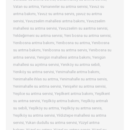
Vatan su arıtma
,
Yamanevler su arıtma servisi
,
Yavuz su
arıtma bakımı
,
Yavuz su arıtma servis
,
yavuz su arıtma
servisi
,
Yavuzselim mahallesi arıtma bakımı
,
Yavuzselim
mahallesi su arıtma servisi
,
Yavuzselim su aarıtma servisi
,
Yeldeğirmeni su arıtma servisi
,
Yeni bosna su arıtma servisi
,
Yenibosna arıtma bakımı
,
Yenibosna su arıtma
,
Yenibosna
su arıtma bakımı
,
Yenibosna su arıtma servis
,
Yenibosna su
arıtma servisi
,
Yenigün mahallesi arıtma bakımı
,
Yenigün
mahallesi su açrıtma servisi
,
Yeniköy su arıtma sebili
,
Yeniköy su arıtma servisi
,
Yenimahalle arıtma bakımı
,
Yenimahalle ihlas su arıtma
,
Yenimahalle su arıtma servis
,
Yenimahalle su arıtma servisi
,
Yenişehir su arıtma servisi
,
Yeşilce su arıtma servisi
,
Yeşilkent arıtma bakımı
,
Yeşilkent
su arıtma servisi
,
Yeşilköy arıtma bakımı
,
Yeşilköy arıtmalı
su sebili
,
Yeşilköy su arıtma
,
Yeşilköy su arıtma servis
,
Yeşilköy su arıtma servisi
,
Yıldıztepe mahallesi su arıtma
servisi
,
Yukarı dudullu su arıtma servisi
,
Yüzyıl arıtma
bakımı
,
Yüzyıl su arıtma
,
Yüzyıl su arıtma servis
,
Yüzyıl su