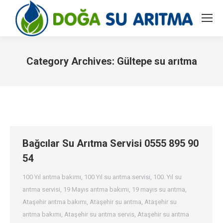
Category Archives:
Gültepe su arıtma
You are here:
Bağcılar Su Arıtma Servisi 0555 895 90
54
100 Yıl arıtma bakımı
,
100 Yıl su arıtma servisi
,
100. Yıl su
arıtma servisi
,
19 Mayıs arıtma bakımı
,
19 mayıs su arıtma
,
Ataşehir arıtma bakımı
,
Ataşehir su arıtma
,
Ataşehir su
arıtma bakımı
,
Ataşehir su arıtma servis
,
Ataşehir su arıtma