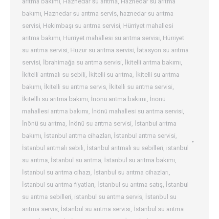
arıtma bakımı
,
Haznedar su arıtma
,
Haznedar su arıtma
bakımı
,
Haznedar su arıtma servis
,
haznedar su arıtma
servisi
,
Hekimbaşı su arıtma servisi
,
Hürriyet mahallesi
arıtma bakımı
,
Hürriyet mahallesi su arıtma servisi
,
Hürriyet
su arıtma servisi
,
Huzur su arıtma servisi
,
İatasyon su arıtma
servisi
,
İbrahimağa su arıtma servisi
,
İkitelli arıtma bakımı
,
İkitelli arıtmalı su sebili
,
İkitelli su arıtma
,
İkitelli su arıtma
bakımı
,
İkitelli su arıtma servis
,
İkitelli su arıtma servisi
,
İkitellli su arıtma bakımı
,
İnönü arıtma bakımı
,
İnönü
mahallesi arıtma bakımı
,
İnönü mahallesi su arıtma servisi
,
İnönü su arıtma
,
İnönü su arıtma servisi
,
İstanbul arıtma
bakımı
,
İstanbul arıtma cihazları
,
İstanbul arıtma servisi
,
İstanbul arıtmalı sebili
,
İstanbul arıtmalı su sebilleri
,
istanbul
su arıtma
,
İstanbul su arıtma
,
İstanbul su arıtma bakımı
,
İstanbul su arıtma cihazı
,
İstanbul su arıtma cihazları
,
İstanbul su arıtma fiyatları
,
İstanbul su arıtma satış
,
İstanbul
su arıtma sebilleri
,
istanbul su arıtma servis
,
İstanbul su
arıtma servis
,
İstanbul su arıtma servisi
,
İstanbul su arıtma