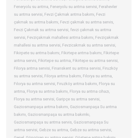
Feneryolu su arıtma
,
Feneryolu su arıtma servisi
,
Ferahevler
su arıtma servisi
,
Fevzi Çakmak arıtma bakımı
,
Fevzi
çakmak su arıtma bakımı
,
Fevzi çakmak su arıtma servis
,
Fevzi Çakmak su arıtma servisi
,
fevzi çakmak su arıtma
servisi
,
Fevziçakmak mahallesi arıtma bakımı
,
Fevziçakmak
mahallesi su arıtma servisi
,
Fevzicakmak su arıtma servisi
,
Fikirpete su arıtma bakımı
,
Fikirtepe arıtma bakımı
,
Fikirtepe
arıtma servis
,
Fikirtepe su arıtma
,
Fikirtepe su arıtma servisi
,
Filorya arıtma servisi
,
Finanskent su arıtma servisi
,
Firuzköy
su arıtma servisi
,
Fılorya arıtma bakımı
,
Fılorya su arıtma
,
Fılorya su arıtma servisi
,
Fıruzköy arıtma bakımı
,
Florya su
arıtma
,
Florya su arıtma bakımı
,
Florya su arıtma cihazı
,
Florya su arıtma servisi
,
Garipçe su arıtma servisi
,
Gaziosmanpaşa arıtma bakımı
,
Gaziosmanpaşa Su arıtma
bakımı
,
Gaziosmanpaşa su arıtma bakımkı
,
Gaziosmanpaşa su arıtma servis
,
Gaziosmanpaşa Su
arıtma servisi
,
Gebze su arıtma
,
Gebze su arıtma servisi
,
Genel
,
Göngören su arıtma servisi
,
Göstepe arıtma bakımı
,