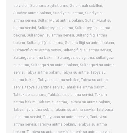
servisleri
,
Su arıtma zeytinburmu
,
Su arıtmalı sebilleri
,
Suadiye arıtma bakımı
,
Suadiye su arıtma
,
Suadiye su
arıtma servisi
,
Sultan Murat arıtma bakımı
,
Sultan Murat su
arıtma servisi
,
Sultanbeyli su arıtma
,
Sultanbeyli su arıtma
bakımı
,
Sultanbeyli su arıtma servisi
,
Sultançifliği arıtma
bakımı
,
Sultançifliği su arıtma
,
Sultancifliği su arıtma bakımı
,
Sultancifliği su arıtma servis
,
Sultançifliği su arıtma servisi
,
Sultangazi arıtma bakımı
,
Sultangazi su açrıtma
,
sultangazi
su arıtma
,
Sultangazi su arıtma bakımı
,
Sultangazi su arıtma
servisi
,
Tabya arıtma bakımı
,
Tabya su arıtma
,
Tabya su
arıtma bakımı
,
Tabya su arıtma sebilleri
,
Tabya su arıtma
servis
,
tabya su arıtma servisi
,
Tahtakale arıtma bakımı
,
Tahtakale su arıtma
,
Tahtakale su arıtma servisi
,
Taksim
arıtma bakımı
,
Taksim su arıtma
,
Taksim su arıtma bakımı
,
Taksim su arıtma sebili
,
Taksim su arıtma servisi
,
Talatpaşa
su arıtma servisi
,
Talaypaşa su arıtma servisi
,
Tantavi su
arıtma servisi
,
Tarabya arıtma bakımı
,
Tarabya su arıtma
bakımı
,
Tarabya su arıtma servisi
,
taşehir su arıtma servisi
,