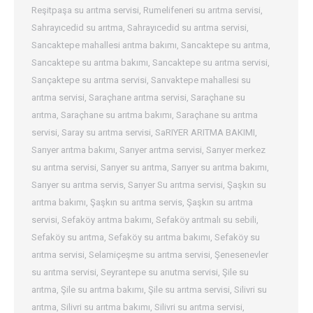
Reşitpaşa su arıtma servisi
,
Rumelifeneri su arıtma servisi
,
Sahrayıcedid su arıtma
,
Sahrayıcedid su arıtma servisi
,
Sancaktepe mahallesi arıtma bakımı
,
Sancaktepe su arıtma
,
Sancaktepe su arıtma bakımı
,
Sancaktepe su arıtma servisi
,
Sançaktepe su arıtma servisi
,
Sanvaktepe mahallesi su
arıtma servisi
,
Saraçhane arıtma servisi
,
Saraçhane su
arıtma
,
Saraçhane su arıtma bakımı
,
Saraçhane su arıtma
servisi
,
Saray su arıtma servisi
,
SaRIYER ARITMA BAKIMI
,
Sarıyer arıtma bakımı
,
Sarıyer arıtma servisi
,
Sarıyer merkez
su arıtma servisi
,
Sarıyer su arıtma
,
Sarıyer su arıtma bakımı
,
Sarıyer su arıtma servis
,
Sarıyer Su arıtma servisi
,
Şaşkın su
arıtma bakımı
,
Şaşkın su arıtma servis
,
Şaşkın su arıtma
servisi
,
Sefaköy arıtma bakımı
,
Sefaköy arıtmalı su sebili
,
Sefaköy su arıtma
,
Sefaköy su arıtma bakımı
,
Sefaköy su
arıtma servisi
,
Selamiçeşme su arıtma servisi
,
Şenesenevler
su arıtma servisi
,
Seyrantepe su arıutma servisi
,
Şile su
arıtma
,
Şile su arıtma bakımı
,
Şile su arıtma servisi
,
Silivri su
arıtma
,
Silivri su arıtma bakımı
,
Silivri su arıtma servisi
,