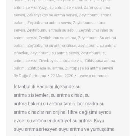
arıtma servisi
,
Yüzyıl su arıtma servisleri
,
Zafer su arıtma
servisi
,
Zekeriyaköy su arıtma servisi
,
Zeytinburnu arıtma
bakımı
,
Zeytinburnu arıtma servis
,
Zeytinburnu arıtma
servisi
,
Zeytinburnu arıtmalı su sebili
,
Zeytinburnu ihlas su
arıtma servisi
,
Zeytinburnu su arıtma
,
Zeytinburnu Su arıtma
bakımı
,
Zeytinburnu su arıtma cihazı
,
Zeytinburnu su arıtma
cihazları
,
Zeytinburnu su arıtma servis
,
Zeytinburnu su
arıtma servisi
,
Ziverbey su arıtma servisi
,
Zühtüpaşa arıtma
bakımı
,
Zühtüpaşa su arıtma
,
Zühtüpaşa su arıtma servisi
By
Doğa Su Arıtma
22 Mart 2020
Leave a comment
İstanbul ili Bağcılar ilçesinde su
arıtma sistemleri,su arıtma cihazı,su
arıtma bakımı.su arıtma tamiri. her marka su
arıtma cihazlarının orijinal filtre değişimi ayrıca
evsel su arıtma endüstriyel su arıtma. Kuyu
suyu arıtma.artezyen suyu arıtma ve yumuşatma