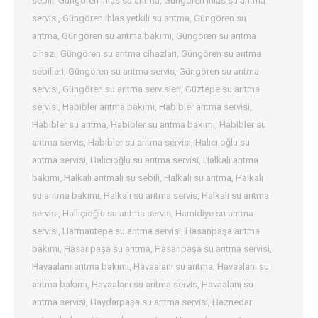
sebili
,
Güngören ihlas su arıtma
,
Güngören ihlas su arıtma
servisi
,
Güngören ihlas yetkili su arıtma
,
Güngören su
arıtma
,
Güngören su arıtma bakımı
,
Güngören su arıtma
cihazı
,
Güngören su arıtma cihazları
,
Güngören su arıtma
sebilleri
,
Güngören su arıtma servis
,
Güngören su arıtma
servisi
,
Güngören su arıtma servisleri
,
Güztepe su arıtma
servisi
,
Habibler arıtma bakımı
,
Habibler arıtma servisi
,
Habibler su arıtma
,
Habibler su arıtma bakımı
,
Habibler su
arıtma servis
,
Habibler su arıtma servisi
,
Halıcı oğlu su
arıtma servisi
,
Halıcıoğlu su arıtma servisi
,
Halkalı arıtma
bakımı
,
Halkalı arıtmalı su sebili
,
Halkalı su arıtma
,
Halkalı
su arıtma bakımı
,
Halkalı su arıtma servis
,
Halkalı su arıtma
servisi
,
Hallıçıoğlu su arıtma servis
,
Hamidiye su arıtma
servisi
,
Harmantepe su arıtma servisi
,
Hasanpaşa arıtma
bakımı
,
Hasanpaşa su arıtma
,
Hasanpaşa su arıtma servisi
,
Havaalanı arıtma bakımı
,
Havaalanı su arıtma
,
Havaalanı su
arıtma bakımı
,
Havaalanı su arıtma servis
,
Havaalanı su
arıtma servisi
,
Haydarpaşa su arıtma servisi
,
Haznedar