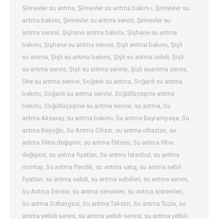
Şirinevler su arıtma
,
Şirinevler su arıtma bakım ı
,
Şirinevler su
arıtma bakımı
,
Şirinevler su arıtma servis
,
Şirinevler su
arıtma servisi
,
Şişhane arıtma bakımı
,
Şişhane su arıtma
bakımı
,
Şişhane su arıtma servisi
,
Şişli arıtma bakımı
,
Şişli
su arıtma
,
Şişli su arıtma bakımı
,
Şişli su arıtma sebili
,
Şişli
su arıtma servis
,
Şişli su arıtma servisi
,
Şişli suarıtma servis
,
Site su arıtma servisi
,
Soğanlı su arıtma
,
Soğanlı su arıtma
bakımı
,
Soğanlı su arıtma servisi
,
Söğütlüçeşme arıtma
bakımı
,
Söğütlüçeşme su arıtma servisi
,
su arıtma
,
Su
arıtma Aksaray
,
su arıtma bakımı
,
Su arıtma Bayrampaşa
,
Su
arıtma Beyoğlu
,
Su Arıtma Cihazı
,
su arıtma cihazları
,
su
arıtma filitre değişimi
,
su arıtma filitresi
,
Su arıtma filtre
değişimi
,
su arıtma fiyatları
,
Su arıtma İstanbul
,
su arıtma
montajı
,
Su arıtma Pendik
,
su arıtma satış
,
su arıtma sebil
fiyatları
,
su arıtma sebili
,
su arıtma sebilleri
,
su arıtma servis
,
Su Arıtma Servisi
,
su arıtma servisleri
,
su arıtma sistemleri
,
Su arıtma Sultangazi
,
Su arıtma Taksim
,
Su arıtma Tuzla
,
su
arıtma yetkili servis
,
su arıtma yetkili servisi
,
su arıtma yetkili