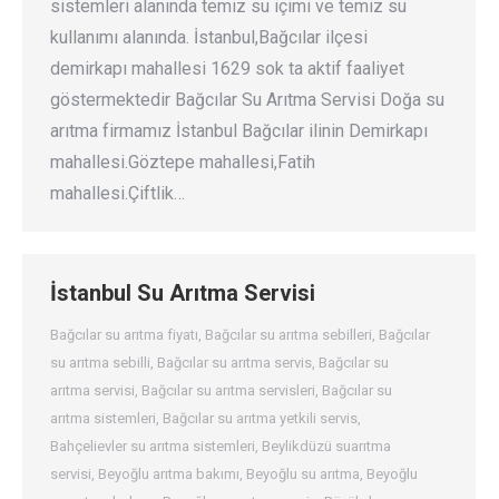
sistemleri alanında temiz su içimi ve temiz su
kullanımı alanında. İstanbul,Bağcılar ilçesi
demirkapı mahallesi 1629 sok ta aktif faaliyet
göstermektedir Bağcılar Su Arıtma Servisi Doğa su
arıtma firmamız İstanbul Bağcılar ilinin Demirkapı
mahallesi.Göztepe mahallesi,Fatih
mahallesi.Çiftlik…
İstanbul Su Arıtma Servisi
Bağcılar su arıtma fiyatı
,
Bağcılar su arıtma sebilleri
,
Bağcılar
su arıtma sebilli
,
Bağcılar su arıtma servis
,
Bağcılar su
arıtma servisi
,
Bağcılar su arıtma servisleri
,
Bağcılar su
arıtma sistemleri
,
Bağcılar su arıtma yetkili servis
,
Bahçelievler su arıtma sistemleri
,
Beylikdüzü suarıtma
servisi
,
Beyoğlu arıtma bakımı
,
Beyoğlu su arıtma
,
Beyoğlu