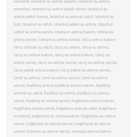
servisleri
,
İstanbul su arıtma sistemi
,
İstanbul su arıtma
sistenleri
,
İstanbul su arıtma teknik servis
,
İstanbul su
arıtma yetkili servisi
,
İstanbul su arıtmalı sebil
,
İstanbul su
beli
,
İstanbul su sebili
,
İstanbul yetkili su arıtma
,
İstanbul
yetkili su arıtma servisi
,
İstasyon arıtma bakımı
,
İstiklal su
arıtma servisi
,
İstinye su arıtma servisi
,
İstoç arıtma bakımı
,
İstoç arıtmalı su sebili
,
istoç su arıtma
,
İstoç su arıtma
,
İstoç su arıtma bakımı
,
istoç su arıtma bakımı
,
İstoç su
arıtma servis
,
İstoç su arıtma servisi
,
istoç su arıtma servisi
,
İstoç yetkili arıtma bakımı
,
İstoç yetkili su arıtma servisi
,
İzmit su arıtma
,
izmit su arıtma servisi
,
İzmit su arıtma
servisi
,
Kadıköy arıtma
,
Kadıköy arıtma bakımı
,
Kadıköy
arıtmalı su sebili
,
Kadıköy su arıtma
,
Kadıköy su arıtma
servis
,
Kadıköy su arıtma servisi
,
Kağıthane arıtma bakımı
,
Kağıthane arıtma servis
,
Kağıthane arıtmalı sebil
,
Kağıthane
su arıtma
,
Kağıthane su arıtma bakımı
,
Kağıthane su arıtma
servis
,
Kağıthane su arıtma servisi
,
Kağıthaner su arıtma
servisi
,
Kalamış su arıtma servisi
,
Kanarya arıtma bakımı
,