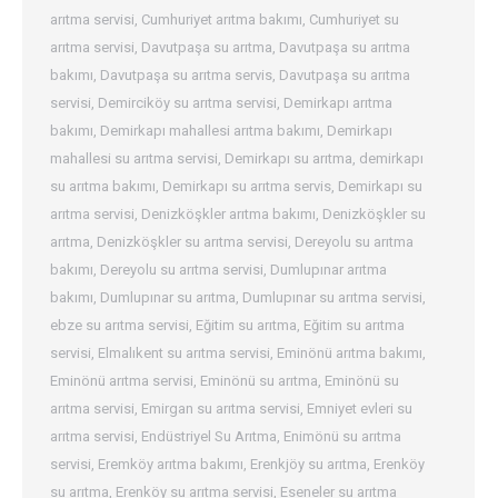
arıtma servisi
,
Cumhuriyet arıtma bakımı
,
Cumhuriyet su
arıtma servisi
,
Davutpaşa su arıtma
,
Davutpaşa su arıtma
bakımı
,
Davutpaşa su arıtma servis
,
Davutpaşa su arıtma
servisi
,
Demirciköy su arıtma servisi
,
Demirkapı arıtma
bakımı
,
Demirkapı mahallesi arıtma bakımı
,
Demirkapı
mahallesi su arıtma servisi
,
Demirkapı su arıtma
,
demirkapı
su arıtma bakımı
,
Demirkapı su arıtma servis
,
Demirkapı su
arıtma servisi
,
Denizköşkler arıtma bakımı
,
Denizköşkler su
arıtma
,
Denizköşkler su arıtma servisi
,
Dereyolu su arıtma
bakımı
,
Dereyolu su arıtma servisi
,
Dumlupınar arıtma
bakımı
,
Dumlupınar su arıtma
,
Dumlupınar su arıtma servisi
,
ebze su arıtma servisi
,
Eğitim su arıtma
,
Eğitim su arıtma
servisi
,
Elmalıkent su arıtma servisi
,
Eminönü arıtma bakımı
,
Eminönü arıtma servisi
,
Eminönü su arıtma
,
Eminönü su
arıtma servisi
,
Emirgan su arıtma servisi
,
Emniyet evleri su
arıtma servisi
,
Endüstriyel Su Arıtma
,
Enimönü su arıtma
servisi
,
Eremköy arıtma bakımı
,
Erenkjöy su arıtma
,
Erenköy
su arıtma
,
Erenköy su arıtma servisi
,
Eseneler su arıtma