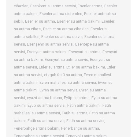
cihazları
,
Esenkent su arıtma servisi
,
Esenler arıtma
,
Esenler
arıtma bakımı
,
Esenler arıtma sistemleri
,
Esenler arıtmalı su
sebili
,
Esenler su arıtma
,
Esenler su arıtma bakımı
,
Esenler
su arıtma cihazı
,
Esenler su arıtma cihazları
,
Esenler su
arıtma sebilleri
,
Esenler su arıtma servis
,
Esenler su arıtma
servisi
,
Esenşehir su arıtma servisi
,
Esentepe su arıtma
servisi
,
Esenyurt arıtma bakımı
,
Esenyurt su arıtma
,
Esenyurt
su arıtma bakımı
,
Esenyurt su arıtma servis
,
Esenyurt su
arıtma servisi
,
Etiler su arıtma
,
Etiler su arıtma bakımı
,
Etiler
su arıtma servisi
,
etzgah üstü su arıtma
,
Evren mahallesi
arıtma bakımı
,
Evren mahallesi su arıtma servisi
,
Evren su
arıtma bakımı
,
Evren su arıtma servis
,
Evren su arıtma
servisi
,
eyazıt arıtma bakımı
,
Eyüp su arıtma
,
Eyüp su arıtma
bakımı
,
Eyüp su arıtma servisi
,
Fatih arıtma bakımı
,
Fatih
mahallesi su arıtma servisi
,
Fatih su arıtma
,
Fatih su arıtma
bakımı
,
Fatih su arıtma servis
,
Fatih su arıtma servisi
,
Fenerbahçe arıtma bakımı
,
Fenerbahçe su arıtma
,
Fenerbahçe su arıtma servisi
,
Feneryolu arıtma bakımı
,