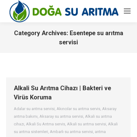
Category Archives:
Esentepe su arıtma
servisi
You are here:
Alkali Su Arıtma Cihazı | Bakteri ve
Virüs Koruma
Adalar su arıtma servisi
,
Akıncılar su arıtma servis
,
Aksaray
arıtma bakımı
,
Aksaray su arıtma servisi
,
Alkali su arıtma
cihazı
,
Alkali Su Arıtma servis
,
Alkali su arıtma servisi
,
Alkali
su arıtma sistemleri
,
Ambarlı su arıtma servisi
,
arıtma