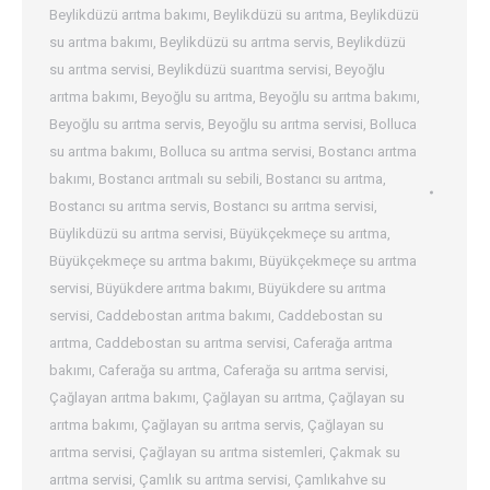
Beylikdüzü arıtma bakımı
,
Beylikdüzü su arıtma
,
Beylikdüzü
su arıtma bakımı
,
Beylikdüzü su arıtma servis
,
Beylikdüzü
su arıtma servisi
,
Beylikdüzü suarıtma servisi
,
Beyoğlu
arıtma bakımı
,
Beyoğlu su arıtma
,
Beyoğlu su arıtma bakımı
,
Beyoğlu su arıtma servis
,
Beyoğlu su arıtma servisi
,
Bolluca
su arıtma bakımı
,
Bolluca su arıtma servisi
,
Bostancı arıtma
bakımı
,
Bostancı arıtmalı su sebili
,
Bostancı su arıtma
,
Bostancı su arıtma servis
,
Bostancı su arıtma servisi
,
Büylikdüzü su arıtma servisi
,
Büyükçekmeçe su arıtma
,
Büyükçekmeçe su arıtma bakımı
,
Büyükçekmeçe su arıtma
servisi
,
Büyükdere arıtma bakımı
,
Büyükdere su arıtma
servisi
,
Caddebostan arıtma bakımı
,
Caddebostan su
arıtma
,
Caddebostan su arıtma servisi
,
Caferağa arıtma
bakımı
,
Caferağa su arıtma
,
Caferağa su arıtma servisi
,
Çağlayan arıtma bakımı
,
Çağlayan su arıtma
,
Çağlayan su
arıtma bakımı
,
Çağlayan su arıtma servis
,
Çağlayan su
arıtma servisi
,
Çağlayan su arıtma sistemleri
,
Çakmak su
arıtma servisi
,
Çamlık su arıtma servisi
,
Çamlıkahve su