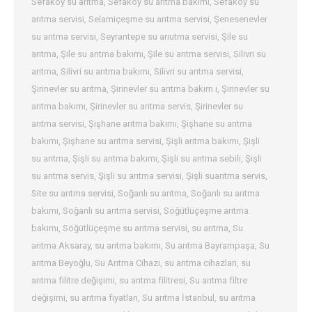
Sefaköy su arıtma
,
Sefaköy su arıtma bakımı
,
Sefaköy su
arıtma servisi
,
Selamiçeşme su arıtma servisi
,
Şenesenevler
su arıtma servisi
,
Seyrantepe su arıutma servisi
,
Şile su
arıtma
,
Şile su arıtma bakımı
,
Şile su arıtma servisi
,
Silivri su
arıtma
,
Silivri su arıtma bakımı
,
Silivri su arıtma servisi
,
Şirinevler su arıtma
,
Şirinevler su arıtma bakım ı
,
Şirinevler su
arıtma bakımı
,
Şirinevler su arıtma servis
,
Şirinevler su
arıtma servisi
,
Şişhane arıtma bakımı
,
Şişhane su arıtma
bakımı
,
Şişhane su arıtma servisi
,
Şişli arıtma bakımı
,
Şişli
su arıtma
,
Şişli su arıtma bakımı
,
Şişli su arıtma sebili
,
Şişli
su arıtma servis
,
Şişli su arıtma servisi
,
Şişli suarıtma servis
,
Site su arıtma servisi
,
Soğanlı su arıtma
,
Soğanlı su arıtma
bakımı
,
Soğanlı su arıtma servisi
,
Söğütlüçeşme arıtma
bakımı
,
Söğütlüçeşme su arıtma servisi
,
su arıtma
,
Su
arıtma Aksaray
,
su arıtma bakımı
,
Su arıtma Bayrampaşa
,
Su
arıtma Beyoğlu
,
Su Arıtma Cihazı
,
su arıtma cihazları
,
su
arıtma filitre değişimi
,
su arıtma filitresi
,
Su arıtma filtre
değişimi
,
su arıtma fiyatları
,
Su arıtma İstanbul
,
su arıtma