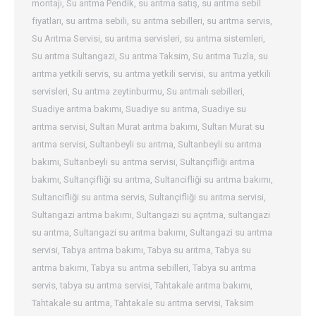
montajı
,
Su arıtma Pendik
,
su arıtma satış
,
su arıtma sebil
fiyatları
,
su arıtma sebili
,
su arıtma sebilleri
,
su arıtma servis
,
Su Arıtma Servisi
,
su arıtma servisleri
,
su arıtma sistemleri
,
Su arıtma Sultangazi
,
Su arıtma Taksim
,
Su arıtma Tuzla
,
su
arıtma yetkili servis
,
su arıtma yetkili servisi
,
su arıtma yetkili
servisleri
,
Su arıtma zeytinburmu
,
Su arıtmalı sebilleri
,
Suadiye arıtma bakımı
,
Suadiye su arıtma
,
Suadiye su
arıtma servisi
,
Sultan Murat arıtma bakımı
,
Sultan Murat su
arıtma servisi
,
Sultanbeyli su arıtma
,
Sultanbeyli su arıtma
bakımı
,
Sultanbeyli su arıtma servisi
,
Sultançifliği arıtma
bakımı
,
Sultançifliği su arıtma
,
Sultancifliği su arıtma bakımı
,
Sultancifliği su arıtma servis
,
Sultançifliği su arıtma servisi
,
Sultangazi arıtma bakımı
,
Sultangazi su açrıtma
,
sultangazi
su arıtma
,
Sultangazi su arıtma bakımı
,
Sultangazi su arıtma
servisi
,
Tabya arıtma bakımı
,
Tabya su arıtma
,
Tabya su
arıtma bakımı
,
Tabya su arıtma sebilleri
,
Tabya su arıtma
servis
,
tabya su arıtma servisi
,
Tahtakale arıtma bakımı
,
Tahtakale su arıtma
,
Tahtakale su arıtma servisi
,
Taksim