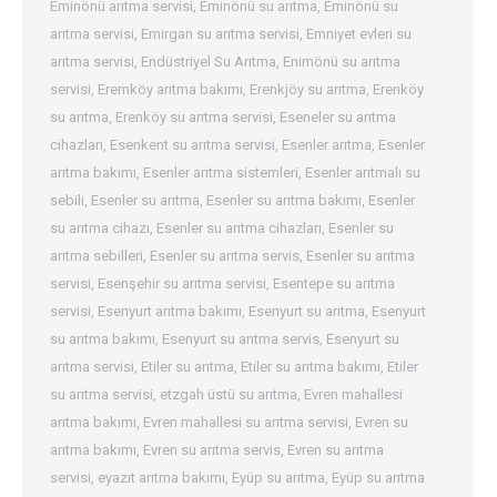
Eminönü arıtma servisi
,
Eminönü su arıtma
,
Eminönü su
arıtma servisi
,
Emirgan su arıtma servisi
,
Emniyet evleri su
arıtma servisi
,
Endüstriyel Su Arıtma
,
Enimönü su arıtma
servisi
,
Eremköy arıtma bakımı
,
Erenkjöy su arıtma
,
Erenköy
su arıtma
,
Erenköy su arıtma servisi
,
Eseneler su arıtma
cihazları
,
Esenkent su arıtma servisi
,
Esenler arıtma
,
Esenler
arıtma bakımı
,
Esenler arıtma sistemleri
,
Esenler arıtmalı su
sebili
,
Esenler su arıtma
,
Esenler su arıtma bakımı
,
Esenler
su arıtma cihazı
,
Esenler su arıtma cihazları
,
Esenler su
arıtma sebilleri
,
Esenler su arıtma servis
,
Esenler su arıtma
servisi
,
Esenşehir su arıtma servisi
,
Esentepe su arıtma
servisi
,
Esenyurt arıtma bakımı
,
Esenyurt su arıtma
,
Esenyurt
su arıtma bakımı
,
Esenyurt su arıtma servis
,
Esenyurt su
arıtma servisi
,
Etiler su arıtma
,
Etiler su arıtma bakımı
,
Etiler
su arıtma servisi
,
etzgah üstü su arıtma
,
Evren mahallesi
arıtma bakımı
,
Evren mahallesi su arıtma servisi
,
Evren su
arıtma bakımı
,
Evren su arıtma servis
,
Evren su arıtma
servisi
,
eyazıt arıtma bakımı
,
Eyüp su arıtma
,
Eyüp su arıtma