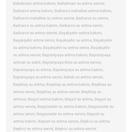
Baltalimanı arıtma bakımı
,
Baltalimanı su arıtma servisi
,
Barbaros arıtma bakımı
,
Barbaros mahallesi arıtma bakımı
,
Barbaros mahallesi su arıtma servisi
,
Barbaros su arıtma
,
Barbaros su arıtma bakımı
,
Barbaros su arıtma servis
,
Barbaros su arıtma servisi
,
Başakşehir arıtma bakımı
,
Başakşehir arıtma servis
,
Başakşehir su arıtma
,
Başakşehir
su arıtma bakımı
,
Başakşehir su arıtma servis
,
Başakşehir
su arıtma servisi
,
Bayrampaşa arıtma bakımı
,
Bayrampaşa
arıtmalı su sebili
,
Bayrampaşa ihlas su arıtma servisi
,
Bayrampaşa su arıtma
,
Bayrampaşa su arıtma bakımı
,
Bayrampaşa su arıtma servis
,
Bebek su arıtma servisi
,
Beşiktaş su arıtma
,
Beşiktaş su arıtma bakımı
,
Beşiktaş su
arıtma servis
,
Beşiktaş su arıtma servisi
,
Beşiktaş su
arıtmsa
,
Beşyol arıtma bakımı
,
Beşyol su arıtma
,
Beşyol su
arıtma servisi
,
Beşyüzevler su arıtma bakımı
,
Beşyüzevler su
arıtma servis
,
Beşyüzevler su arıtma servisi
,
Beyazıt su
arıtma bakımı
,
Beyazıt su arıtma servisi
,
Beykoz su arıtma
,
Beykoz su arıtma servis
,
Beykoz su arıtma servisi
,