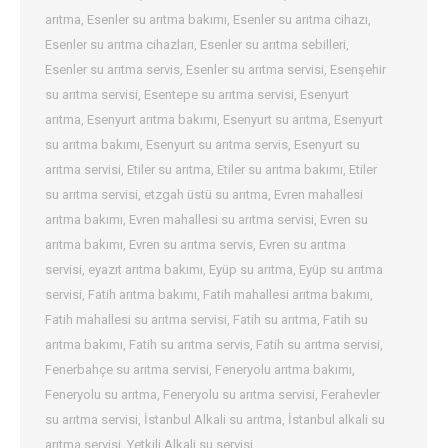
arıtma
,
Esenler su arıtma bakımı
,
Esenler su arıtma cihazı
,
Esenler su arıtma cihazları
,
Esenler su arıtma sebilleri
,
Esenler su arıtma servis
,
Esenler su arıtma servisi
,
Esenşehir
su arıtma servisi
,
Esentepe su arıtma servisi
,
Esenyurt
arıtma
,
Esenyurt arıtma bakımı
,
Esenyurt su arıtma
,
Esenyurt
su arıtma bakımı
,
Esenyurt su arıtma servis
,
Esenyurt su
arıtma servisi
,
Etiler su arıtma
,
Etiler su arıtma bakımı
,
Etiler
su arıtma servisi
,
etzgah üstü su arıtma
,
Evren mahallesi
arıtma bakımı
,
Evren mahallesi su arıtma servisi
,
Evren su
arıtma bakımı
,
Evren su arıtma servis
,
Evren su arıtma
servisi
,
eyazıt arıtma bakımı
,
Eyüp su arıtma
,
Eyüp su arıtma
servisi
,
Fatih arıtma bakımı
,
Fatih mahallesi arıtma bakımı
,
Fatih mahallesi su arıtma servisi
,
Fatih su arıtma
,
Fatih su
arıtma bakımı
,
Fatih su arıtma servis
,
Fatih su arıtma servisi
,
Fenerbahçe su arıtma servisi
,
Feneryolu arıtma bakımı
,
Feneryolu su arıtma
,
Feneryolu su arıtma servisi
,
Ferahevler
su arıtma servisi
,
İstanbul Alkali su arıtma
,
İstanbul alkali su
arıtma servisi
,
Yetkili Alkali su servisi