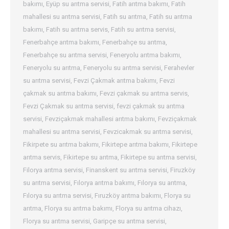
bakımı
,
Eyüp su arıtma servisi
,
Fatih arıtma bakımı
,
Fatih
mahallesi su arıtma servisi
,
Fatih su arıtma
,
Fatih su arıtma
bakımı
,
Fatih su arıtma servis
,
Fatih su arıtma servisi
,
Fenerbahçe arıtma bakımı
,
Fenerbahçe su arıtma
,
Fenerbahçe su arıtma servisi
,
Feneryolu arıtma bakımı
,
Feneryolu su arıtma
,
Feneryolu su arıtma servisi
,
Ferahevler
su arıtma servisi
,
Fevzi Çakmak arıtma bakımı
,
Fevzi
çakmak su arıtma bakımı
,
Fevzi çakmak su arıtma servis
,
Fevzi Çakmak su arıtma servisi
,
fevzi çakmak su arıtma
servisi
,
Fevziçakmak mahallesi arıtma bakımı
,
Fevziçakmak
mahallesi su arıtma servisi
,
Fevzicakmak su arıtma servisi
,
Fikirpete su arıtma bakımı
,
Fikirtepe arıtma bakımı
,
Fikirtepe
arıtma servis
,
Fikirtepe su arıtma
,
Fikirtepe su arıtma servisi
,
Filorya arıtma servisi
,
Finanskent su arıtma servisi
,
Firuzköy
su arıtma servisi
,
Fılorya arıtma bakımı
,
Fılorya su arıtma
,
Fılorya su arıtma servisi
,
Fıruzköy arıtma bakımı
,
Florya su
arıtma
,
Florya su arıtma bakımı
,
Florya su arıtma cihazı
,
Florya su arıtma servisi
,
Garipçe su arıtma servisi
,