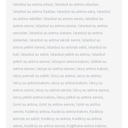
İstanbul su arıtma cihazı
,
İstanbul su arıtma cihazları
,
İstanbul su arıtma fiyatları
,
İstanbul su arıtma satış
,
İstanbul
su arıtma sebilleri
,
İstanbul su arıtma servis
,
istanbul su
arıtma servis
,
İstanbul su arıtma servisi
,
İstanbul su arıtma
servisleri
,
İstanbul su arıtma sistemi
,
İstanbul su arıtma
sistenleri
,
İstanbul su arıtma teknik servis
,
İstanbul su
arıtma yetkili servisi
,
İstanbul su arıtmalı sebil
,
İstanbul su
beli
,
İstanbul su sebili
,
İstanbul yetkili su arıtma
,
İstanbul
yetkili su arıtma servisi
,
İstasyon arıtma bakımı
,
İstiklal su
arıtma servisi
,
İstinye su arıtma servisi
,
İstoç arıtma bakımı
,
İstoç arıtmalı su sebili
,
İstoç su arıtma
,
istoç su arıtma
,
İstoç su arıtma bakımı
,
istoç su arıtma bakımı
,
İstoç su
arıtma servis
,
istoç su arıtma servisi
,
İstoç su arıtma servisi
,
İstoç yetkili arıtma bakımı
,
İstoç yetkili su arıtma servisi
,
İzmit su arıtma
,
izmit su arıtma servisi
,
İzmit su arıtma
servisi
,
Kadıköy arıtma
,
Kadıköy arıtma bakımı
,
Kadıköy
arıtmalı su sebili
,
Kadıköy su arıtma
,
Kadıköy su arıtma
servis
,
Kadıköy su arıtma servisi
,
Kağıthane arıtma bakımı
,