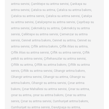
arıtma servisi
,
Çamlıtepe su arıtma servisi
,
Çankaya su
arıtma servisi
,
Çatalca su arıtma
,
Çatalca su arıtma bakımı
,
Çatalca su arıtma servis
,
Çatalca su arıtma servisi
,
Çatalça
su arıtma servisi
,
Çatalçeşme su arıtma servisi
,
Çayırbaşı su
arıtma servisi
,
Çekmeköy su arıtma
,
Çekmeköy su arıtma
servisi
,
Çeliktepe su arıtma servisi
,
Çemenzar su arıtma
servisi
,
Cennet arıtma bakımı
,
Cennet su arıtma
,
Cennet su
arıtma servisi
,
Çiflik arıtma bakımı
,
Çiflik ihlas su arıtma
,
Çiflik ihlas su arıtma servisi
,
Çiflik su arıtma servisi
,
Çiflik
yetkili su arıtma servisi
,
Çiftehavuzlar su arıtma servisi
,
Çiftlik su arıtma
,
Çiftlik su arıtma bakımı
,
Çiftlik su arıtma
servis
,
Çiftlik su arıtma servisi
,
Cihangir arıtma bakımı
,
Cihangir arıtma servisi
,
Cihangir su arıtma
,
Cihangir su
arıtma bakımı
,
Cihangir su arıtma servisi
,
Çınar arıtma
bakımı
,
Çınar Mahallesi su arıtma servisi
,
Çınar su arıtma
,
çınar su arıtma
,
çınar su arıtma bakımı
,
Çınar su arıtma
servis
,
Çınar su arıtma servisi
,
Cumhuriyet arıtma bakımı
,
Cumhuriyet su arıtma servisi
,
Davutpaşa su arıtma
,