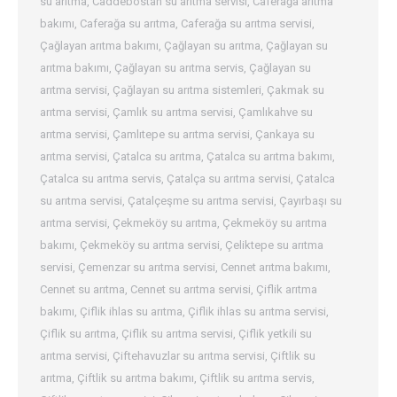
su arıtma
,
Caddebostan su arıtma servisi
,
Caferağa arıtma
bakımı
,
Caferağa su arıtma
,
Caferağa su arıtma servisi
,
Çağlayan arıtma bakımı
,
Çağlayan su arıtma
,
Çağlayan su
arıtma bakımı
,
Çağlayan su arıtma servis
,
Çağlayan su
arıtma servisi
,
Çağlayan su arıtma sistemleri
,
Çakmak su
arıtma servisi
,
Çamlık su arıtma servisi
,
Çamlıkahve su
arıtma servisi
,
Çamlıtepe su arıtma servisi
,
Çankaya su
arıtma servisi
,
Çatalca su arıtma
,
Çatalca su arıtma bakımı
,
Çatalca su arıtma servis
,
Çatalça su arıtma servisi
,
Çatalca
su arıtma servisi
,
Çatalçeşme su arıtma servisi
,
Çayırbaşı su
arıtma servisi
,
Çekmeköy su arıtma
,
Çekmeköy su arıtma
bakımı
,
Çekmeköy su arıtma servisi
,
Çeliktepe su arıtma
servisi
,
Çemenzar su arıtma servisi
,
Cennet arıtma bakımı
,
Cennet su arıtma
,
Cennet su arıtma servisi
,
Çiflik arıtma
bakımı
,
Çiflik ihlas su arıtma
,
Çiflik ihlas su arıtma servisi
,
Çiflik su arıtma
,
Çiflik su arıtma servisi
,
Çiflik yetkili su
arıtma servisi
,
Çiftehavuzlar su arıtma servisi
,
Çiftlik su
arıtma
,
Çiftlik su arıtma bakımı
,
Çiftlik su arıtma servis
,