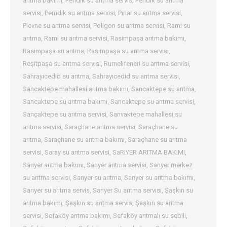
arıtma bakımı
,
Pendik su arıtma servis
,
Pendik su arıtma
servisi
,
Perndik su arıtma servisi
,
Pınar su arıtma servisi
,
Plevne su arıtma servisi
,
Poligon su arıtma servisi
,
Rami su
arıtma
,
Rami su arıtma servisi
,
Rasimpaşa arıtma bakımı
,
Rasimpaşa su arıtma
,
Rasimpaşa su arıtma servisi
,
Reşitpaşa su arıtma servisi
,
Rumelifeneri su arıtma servisi
,
Sahrayıcedid su arıtma
,
Sahrayıcedid su arıtma servisi
,
Sancaktepe mahallesi arıtma bakımı
,
Sancaktepe su arıtma
,
Sancaktepe su arıtma bakımı
,
Sancaktepe su arıtma servisi
,
Sançaktepe su arıtma servisi
,
Sanvaktepe mahallesi su
arıtma servisi
,
Saraçhane arıtma servisi
,
Saraçhane su
arıtma
,
Saraçhane su arıtma bakımı
,
Saraçhane su arıtma
servisi
,
Saray su arıtma servisi
,
SaRIYER ARITMA BAKIMI
,
Sarıyer arıtma bakımı
,
Sarıyer arıtma servisi
,
Sarıyer merkez
su arıtma servisi
,
Sarıyer su arıtma
,
Sarıyer su arıtma bakımı
,
Sarıyer su arıtma servis
,
Sarıyer Su arıtma servisi
,
Şaşkın su
arıtma bakımı
,
Şaşkın su arıtma servis
,
Şaşkın su arıtma
servisi
,
Sefaköy arıtma bakımı
,
Sefaköy arıtmalı su sebili
,