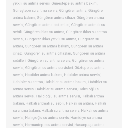
yetkili su arıtma servisi
,
Güneştepe su arıtma bakımı
,
Güneştepe su arıtma servis
,
Güngören arıtma
,
Güngören
arıtma bakımı
,
Güngören arıtma cihazı
,
Güngören arıtma
servisi
,
Güngören arıtma sistemleri
,
Güngören arıtmalı su
sebili
,
Güngören ihlas su arıtma
,
Güngören ihlas su arıtma
servisi
,
Güngören ihlas yetkili su arıtma
,
Güngören su
arıtma
,
Güngören su arıtma bakımı
,
Güngören su arıtma
cihazı
,
Güngören su arıtma cihazları
,
Güngören su arıtma
sebilleri
,
Güngören su arıtma servis
,
Güngören su arıtma
servisi
,
Güngören su arıtma servisleri
,
Güztepe su arıtma
servisi
,
Habibler arıtma bakımı
,
Habibler arıtma servisi
,
Habibler su arıtma
,
Habibler su arıtma bakımı
,
Habibler su
arıtma servis
,
Habibler su arıtma servisi
,
Halıcı oğlu su
arıtma servisi
,
Halıcıoğlu su arıtma servisi
,
Halkalı arıtma
bakımı
,
Halkalı arıtmalı su sebili
,
Halkalı su arıtma
,
Halkalı
su arıtma bakımı
,
Halkalı su arıtma servis
,
Halkalı su arıtma
servisi
,
Hallıçıoğlu su arıtma servis
,
Hamidiye su arıtma
servisi
,
Harmantepe su arıtma servisi
,
Hasanpaşa arıtma