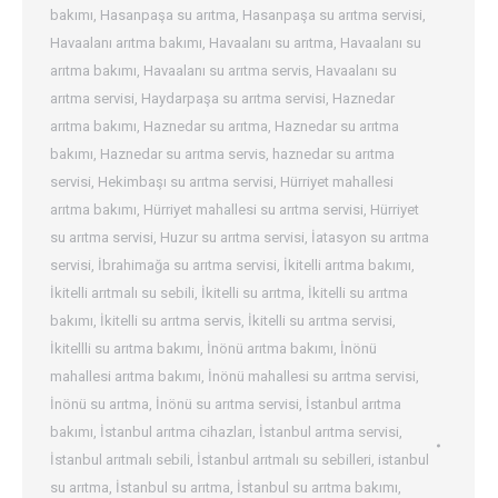
bakımı
,
Hasanpaşa su arıtma
,
Hasanpaşa su arıtma servisi
,
Havaalanı arıtma bakımı
,
Havaalanı su arıtma
,
Havaalanı su
arıtma bakımı
,
Havaalanı su arıtma servis
,
Havaalanı su
arıtma servisi
,
Haydarpaşa su arıtma servisi
,
Haznedar
arıtma bakımı
,
Haznedar su arıtma
,
Haznedar su arıtma
bakımı
,
Haznedar su arıtma servis
,
haznedar su arıtma
servisi
,
Hekimbaşı su arıtma servisi
,
Hürriyet mahallesi
arıtma bakımı
,
Hürriyet mahallesi su arıtma servisi
,
Hürriyet
su arıtma servisi
,
Huzur su arıtma servisi
,
İatasyon su arıtma
servisi
,
İbrahimağa su arıtma servisi
,
İkitelli arıtma bakımı
,
İkitelli arıtmalı su sebili
,
İkitelli su arıtma
,
İkitelli su arıtma
bakımı
,
İkitelli su arıtma servis
,
İkitelli su arıtma servisi
,
İkitellli su arıtma bakımı
,
İnönü arıtma bakımı
,
İnönü
mahallesi arıtma bakımı
,
İnönü mahallesi su arıtma servisi
,
İnönü su arıtma
,
İnönü su arıtma servisi
,
İstanbul arıtma
bakımı
,
İstanbul arıtma cihazları
,
İstanbul arıtma servisi
,
İstanbul arıtmalı sebili
,
İstanbul arıtmalı su sebilleri
,
istanbul
su arıtma
,
İstanbul su arıtma
,
İstanbul su arıtma bakımı
,