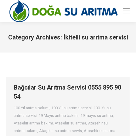
Category Archives:
İkitelli su arıtma servisi
You are here:
Bağcılar Su Arıtma Servisi 0555 895 90
54
100 Yıl arıtma bakımı
,
100 Yıl su arıtma servisi
,
100. Yıl su
arıtma servisi
,
19 Mayıs arıtma bakımı
,
19 mayıs su arıtma
,
Ataşehir arıtma bakımı
,
Ataşehir su arıtma
,
Ataşehir su
arıtma bakımı
,
Ataşehir su arıtma servis
,
Ataşehir su arıtma