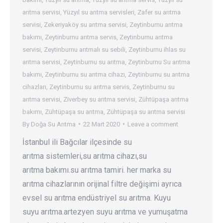
arıtma servisi
,
Yüzyıl su arıtma servisleri
,
Zafer su arıtma
servisi
,
Zekeriyaköy su arıtma servisi
,
Zeytinburnu arıtma
bakımı
,
Zeytinburnu arıtma servis
,
Zeytinburnu arıtma
servisi
,
Zeytinburnu arıtmalı su sebili
,
Zeytinburnu ihlas su
arıtma servisi
,
Zeytinburnu su arıtma
,
Zeytinburnu Su arıtma
bakımı
,
Zeytinburnu su arıtma cihazı
,
Zeytinburnu su arıtma
cihazları
,
Zeytinburnu su arıtma servis
,
Zeytinburnu su
arıtma servisi
,
Ziverbey su arıtma servisi
,
Zühtüpaşa arıtma
bakımı
,
Zühtüpaşa su arıtma
,
Zühtüpaşa su arıtma servisi
By
Doğa Su Arıtma
22 Mart 2020
Leave a comment
İstanbul ili Bağcılar ilçesinde su
arıtma sistemleri,su arıtma cihazı,su
arıtma bakımı.su arıtma tamiri. her marka su
arıtma cihazlarının orijinal filtre değişimi ayrıca
evsel su arıtma endüstriyel su arıtma. Kuyu
suyu arıtma.artezyen suyu arıtma ve yumuşatma