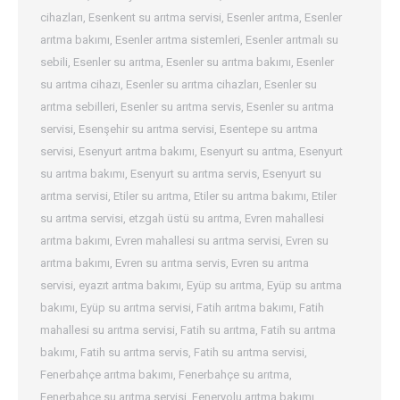
cihazları
,
Esenkent su arıtma servisi
,
Esenler arıtma
,
Esenler
arıtma bakımı
,
Esenler arıtma sistemleri
,
Esenler arıtmalı su
sebili
,
Esenler su arıtma
,
Esenler su arıtma bakımı
,
Esenler
su arıtma cihazı
,
Esenler su arıtma cihazları
,
Esenler su
arıtma sebilleri
,
Esenler su arıtma servis
,
Esenler su arıtma
servisi
,
Esenşehir su arıtma servisi
,
Esentepe su arıtma
servisi
,
Esenyurt arıtma bakımı
,
Esenyurt su arıtma
,
Esenyurt
su arıtma bakımı
,
Esenyurt su arıtma servis
,
Esenyurt su
arıtma servisi
,
Etiler su arıtma
,
Etiler su arıtma bakımı
,
Etiler
su arıtma servisi
,
etzgah üstü su arıtma
,
Evren mahallesi
arıtma bakımı
,
Evren mahallesi su arıtma servisi
,
Evren su
arıtma bakımı
,
Evren su arıtma servis
,
Evren su arıtma
servisi
,
eyazıt arıtma bakımı
,
Eyüp su arıtma
,
Eyüp su arıtma
bakımı
,
Eyüp su arıtma servisi
,
Fatih arıtma bakımı
,
Fatih
mahallesi su arıtma servisi
,
Fatih su arıtma
,
Fatih su arıtma
bakımı
,
Fatih su arıtma servis
,
Fatih su arıtma servisi
,
Fenerbahçe arıtma bakımı
,
Fenerbahçe su arıtma
,
Fenerbahçe su arıtma servisi
,
Feneryolu arıtma bakımı
,