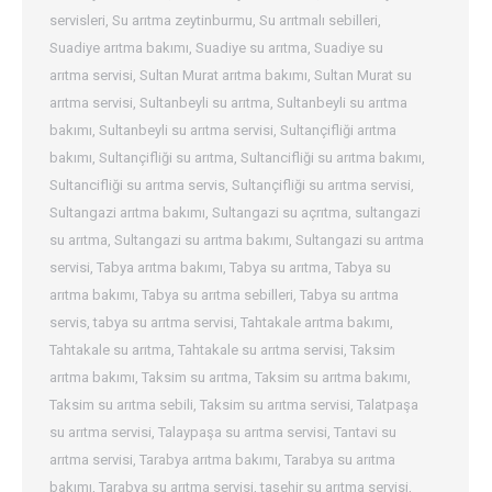
servisleri
,
Su arıtma zeytinburmu
,
Su arıtmalı sebilleri
,
Suadiye arıtma bakımı
,
Suadiye su arıtma
,
Suadiye su
arıtma servisi
,
Sultan Murat arıtma bakımı
,
Sultan Murat su
arıtma servisi
,
Sultanbeyli su arıtma
,
Sultanbeyli su arıtma
bakımı
,
Sultanbeyli su arıtma servisi
,
Sultançifliği arıtma
bakımı
,
Sultançifliği su arıtma
,
Sultancifliği su arıtma bakımı
,
Sultancifliği su arıtma servis
,
Sultançifliği su arıtma servisi
,
Sultangazi arıtma bakımı
,
Sultangazi su açrıtma
,
sultangazi
su arıtma
,
Sultangazi su arıtma bakımı
,
Sultangazi su arıtma
servisi
,
Tabya arıtma bakımı
,
Tabya su arıtma
,
Tabya su
arıtma bakımı
,
Tabya su arıtma sebilleri
,
Tabya su arıtma
servis
,
tabya su arıtma servisi
,
Tahtakale arıtma bakımı
,
Tahtakale su arıtma
,
Tahtakale su arıtma servisi
,
Taksim
arıtma bakımı
,
Taksim su arıtma
,
Taksim su arıtma bakımı
,
Taksim su arıtma sebili
,
Taksim su arıtma servisi
,
Talatpaşa
su arıtma servisi
,
Talaypaşa su arıtma servisi
,
Tantavi su
arıtma servisi
,
Tarabya arıtma bakımı
,
Tarabya su arıtma
bakımı
,
Tarabya su arıtma servisi
,
taşehir su arıtma servisi
,