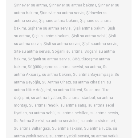
Şirinevler su arıtma
,
Şirinevler su arıtma bakım ı
,
Şirinevler su
arıtma bakımı
,
Şirinevler su arıtma servis
,
Şirinevler su
arıtma servisi
,
Şişhane arıtma bakımı
,
Şişhane su arıtma
bakımı
,
Şişhane su arıtma servisi
,
Şişli arıtma bakımı
,
Şişli
su arıtma
,
Şişli su arıtma bakımı
,
Şişli su arıtma sebili
,
Şişli
su arıtma servis
,
Şişli su arıtma servisi
,
Şişli suarıtma servis
,
Site su arıtma servisi
,
Soğanlı su arıtma
,
Soğanlı su arıtma
bakımı
,
Soğanlı su arıtma servisi
,
Söğütlüçeşme arıtma
bakımı
,
Söğütlüçeşme su arıtma servisi
,
su arıtma
,
Su
arıtma Aksaray
,
su arıtma bakımı
,
Su arıtma Bayrampaşa
,
Su
arıtma Beyoğlu
,
Su Arıtma Cihazı
,
su arıtma cihazları
,
su
arıtma filitre değişimi
,
su arıtma filitresi
,
Su arıtma filtre
değişimi
,
su arıtma fiyatları
,
Su arıtma İstanbul
,
su arıtma
montajı
,
Su arıtma Pendik
,
su arıtma satış
,
su arıtma sebil
fiyatları
,
su arıtma sebili
,
su arıtma sebilleri
,
su arıtma servis
,
Su Arıtma Servisi
,
su arıtma servisleri
,
su arıtma sistemleri
,
Su arıtma Sultangazi
,
Su arıtma Taksim
,
Su arıtma Tuzla
,
su
arıtma yetkili servis
,
su arıtma yetkili servisi
,
su arıtma yetkili