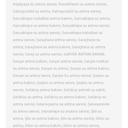
Reşitpaşa su arıtma servisi
,
Rumelifeneri su arıtma servisi
,
Sahrayıcedid su arıtma
,
Sahrayıcedid su arıtma servisi
,
Sancaktepe mahallesi arıtma bakımı
,
Sancaktepe su arıtma
,
Sancaktepe su arıtma bakımı
,
Sançaktepe su arıtma servisi
,
Sancaktepe su arıtma servisi
,
Sanvaktepe mahallesi su
arıtma servisi
,
Saraçhane arıtma servisi
,
Saraçhane su
arıtma
,
Saraçhane su arıtma bakımı
,
Saraçhane su arıtma
servisi
,
Saray su arıtma servisi
,
SaRIYER ARITMA BAKIMI
,
Sarıyer arıtma bakımı
,
Sarıyer arıtma servisi
,
Sarıyer merkez
su arıtma servisi
,
Sarıyer su arıtma
,
Sarıyer su arıtma bakımı
,
Sarıyer su arıtma servis
,
Sarıyer Su arıtma servisi
,
Şaşkın su
arıtma bakımı
,
Şaşkın su arıtma servis
,
Şaşkın su arıtma
servisi
,
Sefaköy arıtma bakımı
,
Sefaköy arıtmalı su sebili
,
Sefaköy su arıtma
,
Sefaköy su arıtma bakımı
,
Sefaköy su
arıtma servisi
,
Selamiçeşme su arıtma servisi
,
Şenesenevler
su arıtma servisi
,
Seyrantepe su arıutma servisi
,
Şile su
arıtma
,
Şile su arıtma bakımı
,
Şile su arıtma servisi
,
Silivri su
arıtma
,
Silivri su arıtma bakımı
,
Silivri su arıtma servisi
,