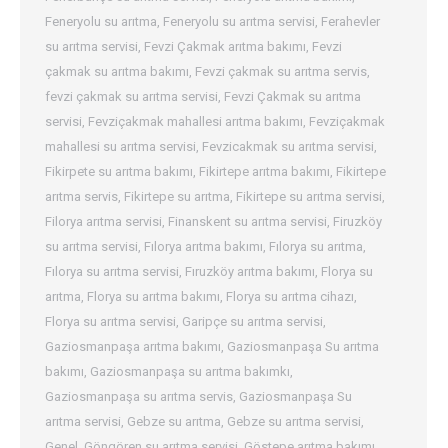
Feneryolu su arıtma
,
Feneryolu su arıtma servisi
,
Ferahevler
su arıtma servisi
,
Fevzi Çakmak arıtma bakımı
,
Fevzi
çakmak su arıtma bakımı
,
Fevzi çakmak su arıtma servis
,
fevzi çakmak su arıtma servisi
,
Fevzi Çakmak su arıtma
servisi
,
Fevziçakmak mahallesi arıtma bakımı
,
Fevziçakmak
mahallesi su arıtma servisi
,
Fevzicakmak su arıtma servisi
,
Fikirpete su arıtma bakımı
,
Fikirtepe arıtma bakımı
,
Fikirtepe
arıtma servis
,
Fikirtepe su arıtma
,
Fikirtepe su arıtma servisi
,
Filorya arıtma servisi
,
Finanskent su arıtma servisi
,
Firuzköy
su arıtma servisi
,
Fılorya arıtma bakımı
,
Fılorya su arıtma
,
Fılorya su arıtma servisi
,
Fıruzköy arıtma bakımı
,
Florya su
arıtma
,
Florya su arıtma bakımı
,
Florya su arıtma cihazı
,
Florya su arıtma servisi
,
Garipçe su arıtma servisi
,
Gaziosmanpaşa arıtma bakımı
,
Gaziosmanpaşa Su arıtma
bakımı
,
Gaziosmanpaşa su arıtma bakımkı
,
Gaziosmanpaşa su arıtma servis
,
Gaziosmanpaşa Su
arıtma servisi
,
Gebze su arıtma
,
Gebze su arıtma servisi
,
Genel
,
Göngören su arıtma servisi
,
Göstepe arıtma bakımı
,