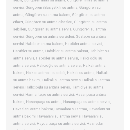
sebili
,
Güngören ihlas su arıtma
,
Güngören ihlas su arıtma
servisi
,
Güngören ihlas yetkili su arıtma
,
Güngören su
arıtma
,
Güngören su arıtma bakımı
,
Güngören su arıtma
cihazı
,
Güngören su arıtma cihazları
,
Güngören su arıtma
sebilleri
,
Güngören su arıtma servis
,
Güngören su arıtma
servisi
,
Güngören su arıtma servisleri
,
Güztepe su arıtma
servisi
,
Habibler arıtma bakımı
,
Habibler arıtma servisi
,
Habibler su arıtma
,
Habibler su arıtma bakımı
,
Habibler su
arıtma servis
,
Habibler su arıtma servisi
,
Halıcı oğlu su
arıtma servisi
,
Halıcıoğlu su arıtma servisi
,
Halkalı arıtma
bakımı
,
Halkalı arıtmalı su sebili
,
Halkalı su arıtma
,
Halkalı
su arıtma bakımı
,
Halkalı su arıtma servis
,
Halkalı su arıtma
servisi
,
Hallıçıoğlu su arıtma servis
,
Hamidiye su arıtma
servisi
,
Harmantepe su arıtma servisi
,
Hasanpaşa arıtma
bakımı
,
Hasanpaşa su arıtma
,
Hasanpaşa su arıtma servisi
,
Havaalanı arıtma bakımı
,
Havaalanı su arıtma
,
Havaalanı su
arıtma bakımı
,
Havaalanı su arıtma servis
,
Havaalanı su
arıtma servisi
,
Haydarpaşa su arıtma servisi
,
Haznedar