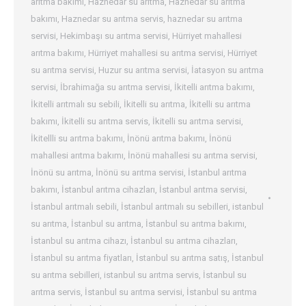
arıtma bakımı
,
Haznedar su arıtma
,
Haznedar su arıtma
bakımı
,
Haznedar su arıtma servis
,
haznedar su arıtma
servisi
,
Hekimbaşı su arıtma servisi
,
Hürriyet mahallesi
arıtma bakımı
,
Hürriyet mahallesi su arıtma servisi
,
Hürriyet
su arıtma servisi
,
Huzur su arıtma servisi
,
İatasyon su arıtma
servisi
,
İbrahimağa su arıtma servisi
,
İkitelli arıtma bakımı
,
İkitelli arıtmalı su sebili
,
İkitelli su arıtma
,
İkitelli su arıtma
bakımı
,
İkitelli su arıtma servis
,
İkitelli su arıtma servisi
,
İkitellli su arıtma bakımı
,
İnönü arıtma bakımı
,
İnönü
mahallesi arıtma bakımı
,
İnönü mahallesi su arıtma servisi
,
İnönü su arıtma
,
İnönü su arıtma servisi
,
İstanbul arıtma
bakımı
,
İstanbul arıtma cihazları
,
İstanbul arıtma servisi
,
İstanbul arıtmalı sebili
,
İstanbul arıtmalı su sebilleri
,
istanbul
su arıtma
,
İstanbul su arıtma
,
İstanbul su arıtma bakımı
,
İstanbul su arıtma cihazı
,
İstanbul su arıtma cihazları
,
İstanbul su arıtma fiyatları
,
İstanbul su arıtma satış
,
İstanbul
su arıtma sebilleri
,
istanbul su arıtma servis
,
İstanbul su
arıtma servis
,
İstanbul su arıtma servisi
,
İstanbul su arıtma