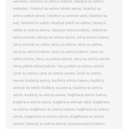
servisleri
,
İstanbul su arıtma sistemi
,
İstanbul su arıtma
sistenleri
,
İstanbul su arıtma teknik servis
,
İstanbul su
arıtma yetkili servisi
,
İstanbul su arıtmalı sebil
,
İstanbul su
beli
,
İstanbul su sebili
,
İstanbul yetkili su arıtma
,
İstanbul
yetkili su arıtma servisi
,
İstasyon arıtma bakımı
,
İstiklal su
arıtma servisi
,
İstinye su arıtma servisi
,
İstoç arıtma bakımı
,
İstoç arıtmalı su sebili
,
İstoç su arıtma
,
istoç su arıtma
,
istoç su arıtma bakımı
,
İstoç su arıtma bakımı
,
İstoç su
arıtma servis
,
İstoç su arıtma servisi
,
istoç su arıtma servisi
,
İstoç yetkili arıtma bakımı
,
İstoç yetkili su arıtma servisi
,
İzmit su arıtma
,
izmit su arıtma servisi
,
İzmit su arıtma
servisi
,
Kadıköy arıtma
,
Kadıköy arıtma bakımı
,
Kadıköy
arıtmalı su sebili
,
Kadıköy su arıtma
,
Kadıköy su arıtma
servis
,
Kadıköy su arıtma servisi
,
Kağıthane arıtma bakımı
,
Kağıthane arıtma servis
,
Kağıthane arıtmalı sebil
,
Kağıthane
su arıtma
,
Kağıthane su arıtma bakımı
,
Kağıthane su arıtma
servis
,
Kağıthane su arıtma servisi
,
Kağıthaner su arıtma
servisi
,
Kalamış su arıtma servisi
,
Kanarya arıtma bakımı
,