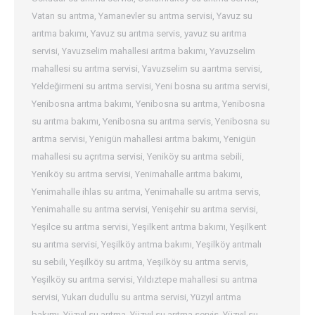
Vatan su arıtma
,
Yamanevler su arıtma servisi
,
Yavuz su
arıtma bakımı
,
Yavuz su arıtma servis
,
yavuz su arıtma
servisi
,
Yavuzselim mahallesi arıtma bakımı
,
Yavuzselim
mahallesi su arıtma servisi
,
Yavuzselim su aarıtma servisi
,
Yeldeğirmeni su arıtma servisi
,
Yeni bosna su arıtma servisi
,
Yenibosna arıtma bakımı
,
Yenibosna su arıtma
,
Yenibosna
su arıtma bakımı
,
Yenibosna su arıtma servis
,
Yenibosna su
arıtma servisi
,
Yenigün mahallesi arıtma bakımı
,
Yenigün
mahallesi su açrıtma servisi
,
Yeniköy su arıtma sebili
,
Yeniköy su arıtma servisi
,
Yenimahalle arıtma bakımı
,
Yenimahalle ihlas su arıtma
,
Yenimahalle su arıtma servis
,
Yenimahalle su arıtma servisi
,
Yenişehir su arıtma servisi
,
Yeşilce su arıtma servisi
,
Yeşilkent arıtma bakımı
,
Yeşilkent
su arıtma servisi
,
Yeşilköy arıtma bakımı
,
Yeşilköy arıtmalı
su sebili
,
Yeşilköy su arıtma
,
Yeşilköy su arıtma servis
,
Yeşilköy su arıtma servisi
,
Yıldıztepe mahallesi su arıtma
servisi
,
Yukarı dudullu su arıtma servisi
,
Yüzyıl arıtma
bakımı
,
Yüzyıl su arıtma
,
Yüzyıl su arıtma servis
,
Yüzyıl su