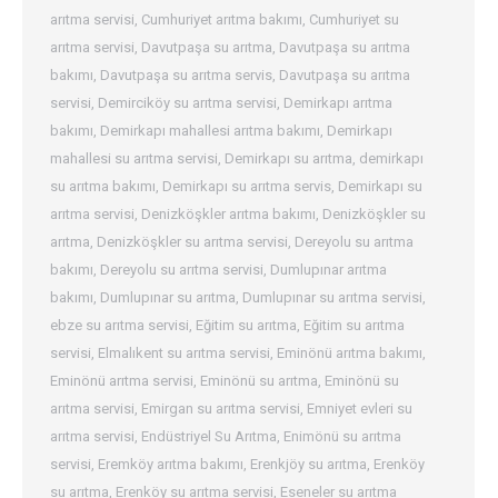
arıtma servisi
,
Cumhuriyet arıtma bakımı
,
Cumhuriyet su
arıtma servisi
,
Davutpaşa su arıtma
,
Davutpaşa su arıtma
bakımı
,
Davutpaşa su arıtma servis
,
Davutpaşa su arıtma
servisi
,
Demirciköy su arıtma servisi
,
Demirkapı arıtma
bakımı
,
Demirkapı mahallesi arıtma bakımı
,
Demirkapı
mahallesi su arıtma servisi
,
Demirkapı su arıtma
,
demirkapı
su arıtma bakımı
,
Demirkapı su arıtma servis
,
Demirkapı su
arıtma servisi
,
Denizköşkler arıtma bakımı
,
Denizköşkler su
arıtma
,
Denizköşkler su arıtma servisi
,
Dereyolu su arıtma
bakımı
,
Dereyolu su arıtma servisi
,
Dumlupınar arıtma
bakımı
,
Dumlupınar su arıtma
,
Dumlupınar su arıtma servisi
,
ebze su arıtma servisi
,
Eğitim su arıtma
,
Eğitim su arıtma
servisi
,
Elmalıkent su arıtma servisi
,
Eminönü arıtma bakımı
,
Eminönü arıtma servisi
,
Eminönü su arıtma
,
Eminönü su
arıtma servisi
,
Emirgan su arıtma servisi
,
Emniyet evleri su
arıtma servisi
,
Endüstriyel Su Arıtma
,
Enimönü su arıtma
servisi
,
Eremköy arıtma bakımı
,
Erenkjöy su arıtma
,
Erenköy
su arıtma
,
Erenköy su arıtma servisi
,
Eseneler su arıtma