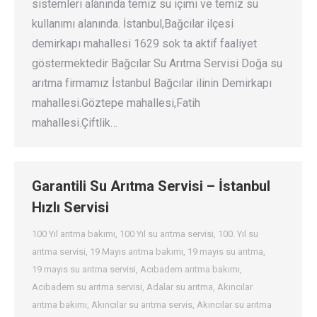
sistemleri alanında temiz su içimi ve temiz su
kullanımı alanında. İstanbul,Bağcılar ilçesi
demirkapı mahallesi 1629 sok ta aktif faaliyet
göstermektedir Bağcılar Su Arıtma Servisi Doğa su
arıtma firmamız İstanbul Bağcılar ilinin Demirkapı
mahallesi.Göztepe mahallesi,Fatih
mahallesi.Çiftlik…
Garantili Su Arıtma Servisi – İstanbul
Hızlı Servisi
100 Yıl arıtma bakımı
,
100 Yıl su arıtma servisi
,
100. Yıl su
arıtma servisi
,
19 Mayıs arıtma bakımı
,
19 mayıs su arıtma
,
19 mayıs su arıtma servisi
,
Acıbadem arıtma bakımı
,
Acıbadem su arıtma servisi
,
Adalar su arıtma
,
Akıncılar
arıtma bakımı
,
Akıncılar su arıtma servis
,
Akıncılar su arıtma