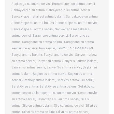
Reşitpaşa su arıtma servisi
,
Rumelifeneri su arıtma servisi
,
Sahrayıcedid su arıtma
,
Sahrayıcedid su arıtma servisi
,
Sancaktepe mahallesi arıtma bakımı
,
Sancaktepe su arıtma
,
Sancaktepe su arıtma bakımı
,
Sançaktepe su arıtma servisi
,
Sancaktepe su arıtma servisi
,
Sanvaktepe mahallesi su
arıtma servisi
,
Saraçhane arıtma servisi
,
Saraçhane su
arıtma
,
Saraçhane su arıtma bakımı
,
Saraçhane su arıtma
servisi
,
Saray su arıtma servisi
,
SaRIYER ARITMA BAKIMI
,
Sarıyer arıtma bakımı
,
Sarıyer arıtma servisi
,
Sarıyer merkez
su arıtma servisi
,
Sarıyer su arıtma
,
Sarıyer su arıtma bakımı
,
Sarıyer su arıtma servis
,
Sarıyer Su arıtma servisi
,
Şaşkın su
arıtma bakımı
,
Şaşkın su arıtma servis
,
Şaşkın su arıtma
servisi
,
Sefaköy arıtma bakımı
,
Sefaköy arıtmalı su sebili
,
Sefaköy su arıtma
,
Sefaköy su arıtma bakımı
,
Sefaköy su
arıtma servisi
,
Selamiçeşme su arıtma servisi
,
Şenesenevler
su arıtma servisi
,
Seyrantepe su arıutma servisi
,
Şile su
arıtma
,
Şile su arıtma bakımı
,
Şile su arıtma servisi
,
Silivri su
arıtma
,
Silivri su arıtma bakımı
,
Silivri su arıtma servisi
,