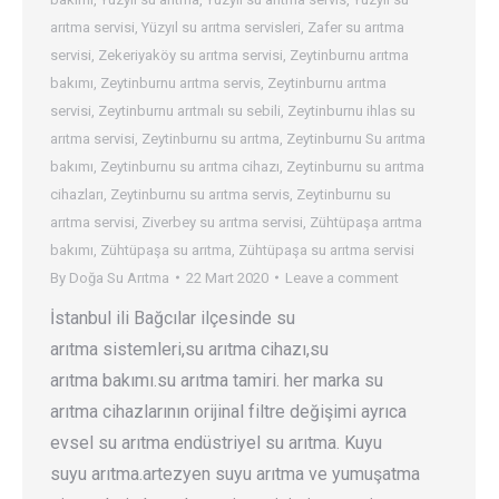
arıtma servisi
,
Yüzyıl su arıtma servisleri
,
Zafer su arıtma
servisi
,
Zekeriyaköy su arıtma servisi
,
Zeytinburnu arıtma
bakımı
,
Zeytinburnu arıtma servis
,
Zeytinburnu arıtma
servisi
,
Zeytinburnu arıtmalı su sebili
,
Zeytinburnu ihlas su
arıtma servisi
,
Zeytinburnu su arıtma
,
Zeytinburnu Su arıtma
bakımı
,
Zeytinburnu su arıtma cihazı
,
Zeytinburnu su arıtma
cihazları
,
Zeytinburnu su arıtma servis
,
Zeytinburnu su
arıtma servisi
,
Ziverbey su arıtma servisi
,
Zühtüpaşa arıtma
bakımı
,
Zühtüpaşa su arıtma
,
Zühtüpaşa su arıtma servisi
By
Doğa Su Arıtma
22 Mart 2020
Leave a comment
İstanbul ili Bağcılar ilçesinde su
arıtma sistemleri,su arıtma cihazı,su
arıtma bakımı.su arıtma tamiri. her marka su
arıtma cihazlarının orijinal filtre değişimi ayrıca
evsel su arıtma endüstriyel su arıtma. Kuyu
suyu arıtma.artezyen suyu arıtma ve yumuşatma