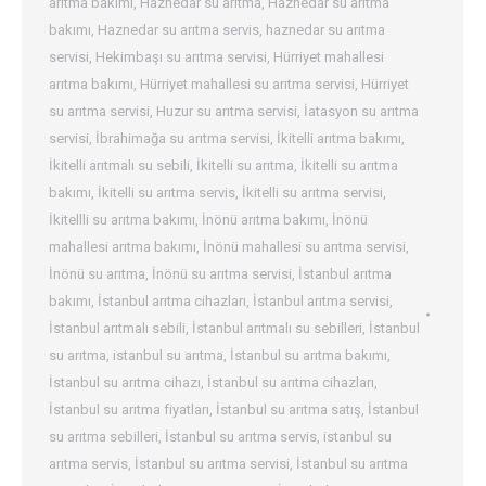
arıtma bakımı
,
Haznedar su arıtma
,
Haznedar su arıtma
bakımı
,
Haznedar su arıtma servis
,
haznedar su arıtma
servisi
,
Hekimbaşı su arıtma servisi
,
Hürriyet mahallesi
arıtma bakımı
,
Hürriyet mahallesi su arıtma servisi
,
Hürriyet
su arıtma servisi
,
Huzur su arıtma servisi
,
İatasyon su arıtma
servisi
,
İbrahimağa su arıtma servisi
,
İkitelli arıtma bakımı
,
İkitelli arıtmalı su sebili
,
İkitelli su arıtma
,
İkitelli su arıtma
bakımı
,
İkitelli su arıtma servis
,
İkitelli su arıtma servisi
,
İkitellli su arıtma bakımı
,
İnönü arıtma bakımı
,
İnönü
mahallesi arıtma bakımı
,
İnönü mahallesi su arıtma servisi
,
İnönü su arıtma
,
İnönü su arıtma servisi
,
İstanbul arıtma
bakımı
,
İstanbul arıtma cihazları
,
İstanbul arıtma servisi
,
İstanbul arıtmalı sebili
,
İstanbul arıtmalı su sebilleri
,
İstanbul
su arıtma
,
istanbul su arıtma
,
İstanbul su arıtma bakımı
,
İstanbul su arıtma cihazı
,
İstanbul su arıtma cihazları
,
İstanbul su arıtma fiyatları
,
İstanbul su arıtma satış
,
İstanbul
su arıtma sebilleri
,
İstanbul su arıtma servis
,
istanbul su
arıtma servis
,
İstanbul su arıtma servisi
,
İstanbul su arıtma