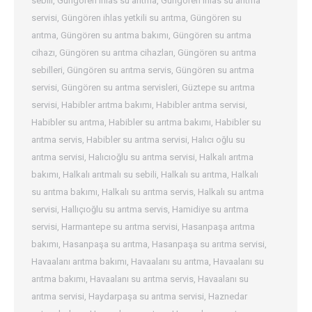
sebili
,
Güngören ihlas su arıtma
,
Güngören ihlas su arıtma
servisi
,
Güngören ihlas yetkili su arıtma
,
Güngören su
arıtma
,
Güngören su arıtma bakımı
,
Güngören su arıtma
cihazı
,
Güngören su arıtma cihazları
,
Güngören su arıtma
sebilleri
,
Güngören su arıtma servis
,
Güngören su arıtma
servisi
,
Güngören su arıtma servisleri
,
Güztepe su arıtma
servisi
,
Habibler arıtma bakımı
,
Habibler arıtma servisi
,
Habibler su arıtma
,
Habibler su arıtma bakımı
,
Habibler su
arıtma servis
,
Habibler su arıtma servisi
,
Halıcı oğlu su
arıtma servisi
,
Halıcıoğlu su arıtma servisi
,
Halkalı arıtma
bakımı
,
Halkalı arıtmalı su sebili
,
Halkalı su arıtma
,
Halkalı
su arıtma bakımı
,
Halkalı su arıtma servis
,
Halkalı su arıtma
servisi
,
Hallıçıoğlu su arıtma servis
,
Hamidiye su arıtma
servisi
,
Harmantepe su arıtma servisi
,
Hasanpaşa arıtma
bakımı
,
Hasanpaşa su arıtma
,
Hasanpaşa su arıtma servisi
,
Havaalanı arıtma bakımı
,
Havaalanı su arıtma
,
Havaalanı su
arıtma bakımı
,
Havaalanı su arıtma servis
,
Havaalanı su
arıtma servisi
,
Haydarpaşa su arıtma servisi
,
Haznedar