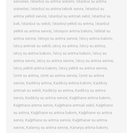
servisleri
,
İstanbul su arıtma sistemi
,
İstanbul su arıtma
sistenleri
,
İstanbul su arıtma teknik servis
,
İstanbul su
arıtma yetkili servisi
,
İstanbul su arıtmalı sebil
,
İstanbul su
beli
,
İstanbul su sebili
,
İstanbul yetkili su arıtma
,
İstanbul
yetkili su arıtma servisi
,
İstasyon arıtma bakımı
,
İstiklal su
arıtma servisi
,
İstinye su arıtma servisi
,
İstoç arıtma bakımı
,
İstoç arıtmalı su sebili
,
istoç su arıtma
,
İstoç su arıtma
,
istoç su arıtma bakımı
,
İstoç su arıtma bakımı
,
İstoç su
arıtma servis
,
istoç su arıtma servisi
,
İstoç su arıtma servisi
,
İstoç yetkili arıtma bakımı
,
İstoç yetkili su arıtma servisi
,
İzmit su arıtma
,
izmit su arıtma servisi
,
İzmit su arıtma
servisi
,
Kadıköy arıtma
,
Kadıköy arıtma bakımı
,
Kadıköy
arıtmalı su sebili
,
Kadıköy su arıtma
,
Kadıköy su arıtma
servis
,
Kadıköy su arıtma servisi
,
Kağıthane arıtma bakımı
,
Kağıthane arıtma servis
,
Kağıthane arıtmalı sebil
,
Kağıthane
su arıtma
,
Kağıthane su arıtma bakımı
,
Kağıthane su arıtma
servis
,
Kağıthane su arıtma servisi
,
Kağıthaner su arıtma
servisi
,
Kalamış su arıtma servisi
,
Kanarya arıtma bakımı
,