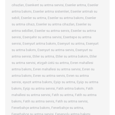
cihazları
,
Esenkent su arıtma servisi
,
Esenler arıtma
,
Esenler
arıtma bakımı
,
Esenler arıtma sistemleri
,
Esenler arıtmalı su
sebili
,
Esenler su arıtma
,
Esenler su arıtma bakımı
,
Esenler
su arıtma cihazı
,
Esenler su arıtma cihazları
,
Esenler su
arıtma sebilleri
,
Esenler su arıtma servis
,
Esenler su arıtma
servisi
,
Esenşehir su arıtma servisi
,
Esentepe su arıtma
servisi
,
Esenyurt arıtma bakımı
,
Esenyurt su arıtma
,
Esenyurt
su arıtma bakımı
,
Esenyurt su arıtma servis
,
Esenyurt su
arıtma servisi
,
Etiler su arıtma
,
Etiler su arıtma bakımı
,
Etiler
su arıtma servisi
,
etzgah üstü su arıtma
,
Evren mahallesi
arıtma bakımı
,
Evren mahallesi su arıtma servisi
,
Evren su
arıtma bakımı
,
Evren su arıtma servis
,
Evren su arıtma
servisi
,
eyazıt arıtma bakımı
,
Eyüp su arıtma
,
Eyüp su arıtma
bakımı
,
Eyüp su arıtma servisi
,
Fatih arıtma bakımı
,
Fatih
mahallesi su arıtma servisi
,
Fatih su arıtma
,
Fatih su arıtma
bakımı
,
Fatih su arıtma servis
,
Fatih su arıtma servisi
,
Fenerbahçe arıtma bakımı
,
Fenerbahçe su arıtma
,
Fenerbahçe su arıtma servisi
,
Feneryolu arıtma bakımı
,