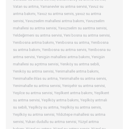
Vatan su arıtma
,
Yamanevler su arıtma servisi
,
Yavuz su
arıtma bakımı
,
Yavuz su arıtma servis
,
yavuz su arıtma
servisi
,
Yavuzselim mahallesi arıtma bakımı
,
Yavuzselim
mahallesi su arıtma servisi
,
Yavuzselim su aarıtma servisi
,
Yeldeğirmeni su arıtma servisi
,
Yeni bosna su arıtma servisi
,
Yenibosna arıtma bakımı
,
Yenibosna su arıtma
,
Yenibosna
su arıtma bakımı
,
Yenibosna su arıtma servis
,
Yenibosna su
arıtma servisi
,
Yenigün mahallesi arıtma bakımı
,
Yenigün
mahallesi su açrıtma servisi
,
Yeniköy su arıtma sebili
,
Yeniköy su arıtma servisi
,
Yenimahalle arıtma bakımı
,
Yenimahalle ihlas su arıtma
,
Yenimahalle su arıtma servis
,
Yenimahalle su arıtma servisi
,
Yenişehir su arıtma servisi
,
Yeşilce su arıtma servisi
,
Yeşilkent arıtma bakımı
,
Yeşilkent
su arıtma servisi
,
Yeşilköy arıtma bakımı
,
Yeşilköy arıtmalı
su sebili
,
Yeşilköy su arıtma
,
Yeşilköy su arıtma servis
,
Yeşilköy su arıtma servisi
,
Yıldıztepe mahallesi su arıtma
servisi
,
Yukarı dudullu su arıtma servisi
,
Yüzyıl arıtma
bakımı
,
Yüzyıl su arıtma
,
Yüzyıl su arıtma servis
,
Yüzyıl su