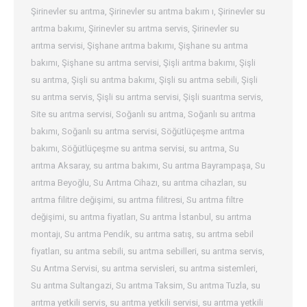
Şirinevler su arıtma
,
Şirinevler su arıtma bakım ı
,
Şirinevler su
arıtma bakımı
,
Şirinevler su arıtma servis
,
Şirinevler su
arıtma servisi
,
Şişhane arıtma bakımı
,
Şişhane su arıtma
bakımı
,
Şişhane su arıtma servisi
,
Şişli arıtma bakımı
,
Şişli
su arıtma
,
Şişli su arıtma bakımı
,
Şişli su arıtma sebili
,
Şişli
su arıtma servis
,
Şişli su arıtma servisi
,
Şişli suarıtma servis
,
Site su arıtma servisi
,
Soğanlı su arıtma
,
Soğanlı su arıtma
bakımı
,
Soğanlı su arıtma servisi
,
Söğütlüçeşme arıtma
bakımı
,
Söğütlüçeşme su arıtma servisi
,
su arıtma
,
Su
arıtma Aksaray
,
su arıtma bakımı
,
Su arıtma Bayrampaşa
,
Su
arıtma Beyoğlu
,
Su Arıtma Cihazı
,
su arıtma cihazları
,
su
arıtma filitre değişimi
,
su arıtma filitresi
,
Su arıtma filtre
değişimi
,
su arıtma fiyatları
,
Su arıtma İstanbul
,
su arıtma
montajı
,
Su arıtma Pendik
,
su arıtma satış
,
su arıtma sebil
fiyatları
,
su arıtma sebili
,
su arıtma sebilleri
,
su arıtma servis
,
Su Arıtma Servisi
,
su arıtma servisleri
,
su arıtma sistemleri
,
Su arıtma Sultangazi
,
Su arıtma Taksim
,
Su arıtma Tuzla
,
su
arıtma yetkili servis
,
su arıtma yetkili servisi
,
su arıtma yetkili