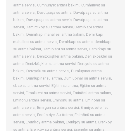
arıtma servisi
,
Cumhuriyet arıtma bakımı
,
Cumhuriyet su
arıtma servisi
,
Davutpaşa su arıtma
,
Davutpaşa su arıtma
bakımı
,
Davutpaşa su arıtma servis
,
Davutpaşa su arıtma
servisi
,
Demirciköy su arıtma servisi
,
Demirkapı arıtma
bakımı
,
Demirkapı mahallesi arıtma bakımı
,
Demirkapı
mahallesi su arıtma servisi
,
Demirkapı su arıtma
,
demirkapı
su arıtma bakımı
,
Demirkapı su arıtma servis
,
Demirkapı su
arıtma servisi
,
Denizköşkler arıtma bakımı
,
Denizköşkler su
arıtma
,
Denizköşkler su arıtma servisi
,
Dereyolu su arıtma
bakımı
,
Dereyolu su arıtma servisi
,
Dumlupınar arıtma
bakımı
,
Dumlupınar su arıtma
,
Dumlupınar su arıtma servisi
,
ebze su arıtma servisi
,
Eğitim su arıtma
,
Eğitim su arıtma
servisi
,
Elmalıkent su arıtma servisi
,
Eminönü arıtma bakımı
,
Eminönü arıtma servisi
,
Eminönü su arıtma
,
Eminönü su
arıtma servisi
,
Emirgan su arıtma servisi
,
Emniyet evleri su
arıtma servisi
,
Endüstriyel Su Arıtma
,
Enimönü su arıtma
servisi
,
Eremköy arıtma bakımı
,
Erenkjöy su arıtma
,
Erenköy
su arıtma
,
Erenköy su arıtma servisi
,
Eseneler su arıtma