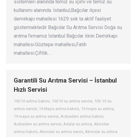
sistemleri alanında temiz su içimi ve temiz su
kullanımı alanında. İstanbul,Bağcılar ilçesi
demirkapı mahallesi 1629 sok ta aktif faaliyet
göstermektedir Bağcılar Su Arıtma Servisi Doğa su
arıtma firmamız İstanbul Bağcılar ilinin Demirkapı
mahallesi.Göztepe mahallesi,Fatih
mahallesi.Çiftlik…
Garantili Su Arıtma Servisi – İstanbul
Hızlı Servisi
100 Yıl arıtma bakımı
,
100 Yıl su arıtma servisi
,
100. Yıl su
arıtma servisi
,
19 Mayıs arıtma bakımı
,
19 mayıs su arıtma
,
19 mayıs su arıtma servisi
,
Acıbadem arıtma bakımı
,
Acıbadem su arıtma servisi
,
Adalar su arıtma
,
Akıncılar
arıtma bakımı
,
Akıncılar su arıtma servis
,
Akıncılar su arıtma