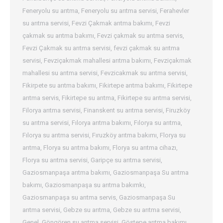
Feneryolu su arıtma
,
Feneryolu su arıtma servisi
,
Ferahevler
su arıtma servisi
,
Fevzi Çakmak arıtma bakımı
,
Fevzi
çakmak su arıtma bakımı
,
Fevzi çakmak su arıtma servis
,
Fevzi Çakmak su arıtma servisi
,
fevzi çakmak su arıtma
servisi
,
Fevziçakmak mahallesi arıtma bakımı
,
Fevziçakmak
mahallesi su arıtma servisi
,
Fevzicakmak su arıtma servisi
,
Fikirpete su arıtma bakımı
,
Fikirtepe arıtma bakımı
,
Fikirtepe
arıtma servis
,
Fikirtepe su arıtma
,
Fikirtepe su arıtma servisi
,
Filorya arıtma servisi
,
Finanskent su arıtma servisi
,
Firuzköy
su arıtma servisi
,
Fılorya arıtma bakımı
,
Fılorya su arıtma
,
Fılorya su arıtma servisi
,
Fıruzköy arıtma bakımı
,
Florya su
arıtma
,
Florya su arıtma bakımı
,
Florya su arıtma cihazı
,
Florya su arıtma servisi
,
Garipçe su arıtma servisi
,
Gaziosmanpaşa arıtma bakımı
,
Gaziosmanpaşa Su arıtma
bakımı
,
Gaziosmanpaşa su arıtma bakımkı
,
Gaziosmanpaşa su arıtma servis
,
Gaziosmanpaşa Su
arıtma servisi
,
Gebze su arıtma
,
Gebze su arıtma servisi
,
Genel
,
Göngören su arıtma servisi
,
Göstepe arıtma bakımı
,