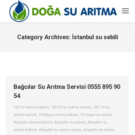
Category Archives:
İstanbul su sebili
You are here:
Bağcılar Su Arıtma Servisi 0555 895 90
54
100 Yıl arıtma bakımı
,
100 Yıl su arıtma servisi
,
100. Yıl su
arıtma servisi
,
19 Mayıs arıtma bakımı
,
19 mayıs su arıtma
,
Ataşehir arıtma bakımı
,
Ataşehir su arıtma
,
Ataşehir su
arıtma bakımı
,
Ataşehir su arıtma servis
,
Ataşehir su arıtma