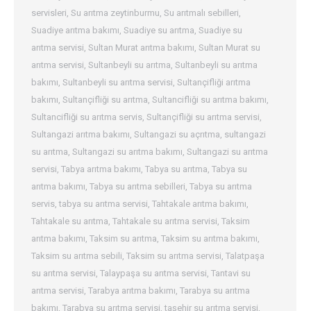
servisleri
,
Su arıtma zeytinburmu
,
Su arıtmalı sebilleri
,
Suadiye arıtma bakımı
,
Suadiye su arıtma
,
Suadiye su
arıtma servisi
,
Sultan Murat arıtma bakımı
,
Sultan Murat su
arıtma servisi
,
Sultanbeyli su arıtma
,
Sultanbeyli su arıtma
bakımı
,
Sultanbeyli su arıtma servisi
,
Sultançifliği arıtma
bakımı
,
Sultançifliği su arıtma
,
Sultancifliği su arıtma bakımı
,
Sultancifliği su arıtma servis
,
Sultançifliği su arıtma servisi
,
Sultangazi arıtma bakımı
,
Sultangazi su açrıtma
,
sultangazi
su arıtma
,
Sultangazi su arıtma bakımı
,
Sultangazi su arıtma
servisi
,
Tabya arıtma bakımı
,
Tabya su arıtma
,
Tabya su
arıtma bakımı
,
Tabya su arıtma sebilleri
,
Tabya su arıtma
servis
,
tabya su arıtma servisi
,
Tahtakale arıtma bakımı
,
Tahtakale su arıtma
,
Tahtakale su arıtma servisi
,
Taksim
arıtma bakımı
,
Taksim su arıtma
,
Taksim su arıtma bakımı
,
Taksim su arıtma sebili
,
Taksim su arıtma servisi
,
Talatpaşa
su arıtma servisi
,
Talaypaşa su arıtma servisi
,
Tantavi su
arıtma servisi
,
Tarabya arıtma bakımı
,
Tarabya su arıtma
bakımı
,
Tarabya su arıtma servisi
,
taşehir su arıtma servisi
,