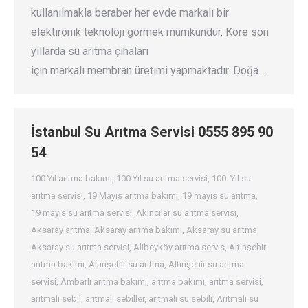
kullanılmakla beraber her evde markalı bir
elektironik teknoloji görmek mümkündür. Kore son
yıllarda su arıtma çihaları
için markalı membran üretimi yapmaktadır. Doğa…
İstanbul Su Arıtma Servisi 0555 895 90
54
100 Yıl arıtma bakımı
,
100 Yıl su arıtma servisi
,
100. Yıl su
arıtma servisi
,
19 Mayıs arıtma bakımı
,
19 mayıs su arıtma
,
19 mayıs su arıtma servisi
,
Akıncılar su arıtma servisi
,
Aksaray arıtma
,
Aksaray arıtma bakımı
,
Aksaray su arıtma
,
Aksaray su arıtma servisi
,
Alibeyköy arıtma servis
,
Altınşehir
arıtma bakımı
,
Altınşehir su arıtma
,
Altınşehir su arıtma
servisi
,
Ambarlı arıtma bakımı
,
arıtma bakımı
,
arıtma servisi
,
arıtmalı sebil
,
arıtmalı sebiller
,
arıtmalı su sebili
,
Arıtmalı su