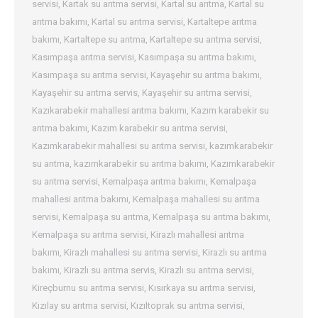
servisi
,
Kartak su arıtma servisi
,
Kartal su arıtma
,
Kartal su
arıtma bakımı
,
Kartal su arıtma servisi
,
Kartaltepe arıtma
bakımı
,
Kartaltepe su arıtma
,
Kartaltepe su arıtma servisi
,
Kasımpaşa arıtma servisi
,
Kasımpaşa su arıtma bakımı
,
Kasımpaşa su arıtma servisi
,
Kayaşehir su arıtma bakımı
,
Kayaşehir su arıtma servis
,
Kayaşehir su arıtma servisi
,
Kazıkarabekir mahallesi arıtma bakımı
,
Kazım karabekir su
arıtma bakımı
,
Kazım karabekir su arıtma servisi
,
Kazımkarabekir mahallesi su arıtma servisi
,
kazımkarabekir
su arıtma
,
kazımkarabekir su arıtma bakımı
,
Kazımkarabekir
su arıtma servisi
,
Kemalpaşa arıtma bakımı
,
Kemalpaşa
mahallesi arıtma bakımı
,
Kemalpaşa mahallesi su arıtma
servisi
,
Kemalpaşa su arıtma
,
Kemalpaşa su arıtma bakımı
,
Kemalpaşa su arıtma servisi
,
Kirazlı mahallesi arıtma
bakımı
,
Kirazlı mahallesi su arıtma servisi
,
Kirazlı su arıtma
bakımı
,
Kirazlı su arıtma servis
,
Kirazlı su arıtma servisi
,
Kireçburnu su arıtma servisi
,
Kısırkaya su arıtma servisi
,
Kızılay su arıtma servisi
,
Kızıltoprak su arıtma servisi
,