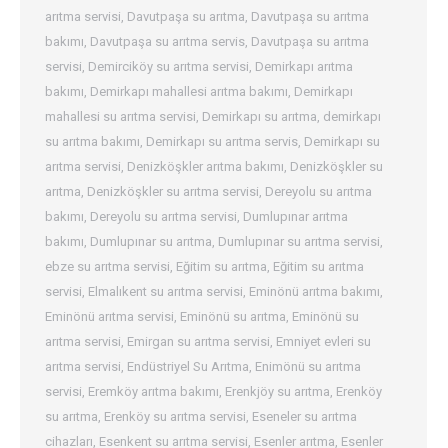
arıtma servisi
,
Davutpaşa su arıtma
,
Davutpaşa su arıtma
bakımı
,
Davutpaşa su arıtma servis
,
Davutpaşa su arıtma
servisi
,
Demirciköy su arıtma servisi
,
Demirkapı arıtma
bakımı
,
Demirkapı mahallesi arıtma bakımı
,
Demirkapı
mahallesi su arıtma servisi
,
Demirkapı su arıtma
,
demirkapı
su arıtma bakımı
,
Demirkapı su arıtma servis
,
Demirkapı su
arıtma servisi
,
Denizköşkler arıtma bakımı
,
Denizköşkler su
arıtma
,
Denizköşkler su arıtma servisi
,
Dereyolu su arıtma
bakımı
,
Dereyolu su arıtma servisi
,
Dumlupınar arıtma
bakımı
,
Dumlupınar su arıtma
,
Dumlupınar su arıtma servisi
,
ebze su arıtma servisi
,
Eğitim su arıtma
,
Eğitim su arıtma
servisi
,
Elmalıkent su arıtma servisi
,
Eminönü arıtma bakımı
,
Eminönü arıtma servisi
,
Eminönü su arıtma
,
Eminönü su
arıtma servisi
,
Emirgan su arıtma servisi
,
Emniyet evleri su
arıtma servisi
,
Endüstriyel Su Arıtma
,
Enimönü su arıtma
servisi
,
Eremköy arıtma bakımı
,
Erenkjöy su arıtma
,
Erenköy
su arıtma
,
Erenköy su arıtma servisi
,
Eseneler su arıtma
cihazları
,
Esenkent su arıtma servisi
,
Esenler arıtma
,
Esenler