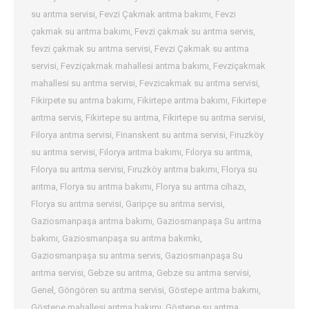
su arıtma servisi
,
Fevzi Çakmak arıtma bakımı
,
Fevzi
çakmak su arıtma bakımı
,
Fevzi çakmak su arıtma servis
,
fevzi çakmak su arıtma servisi
,
Fevzi Çakmak su arıtma
servisi
,
Fevziçakmak mahallesi arıtma bakımı
,
Fevziçakmak
mahallesi su arıtma servisi
,
Fevzicakmak su arıtma servisi
,
Fikirpete su arıtma bakımı
,
Fikirtepe arıtma bakımı
,
Fikirtepe
arıtma servis
,
Fikirtepe su arıtma
,
Fikirtepe su arıtma servisi
,
Filorya arıtma servisi
,
Finanskent su arıtma servisi
,
Firuzköy
su arıtma servisi
,
Fılorya arıtma bakımı
,
Fılorya su arıtma
,
Fılorya su arıtma servisi
,
Fıruzköy arıtma bakımı
,
Florya su
arıtma
,
Florya su arıtma bakımı
,
Florya su arıtma cihazı
,
Florya su arıtma servisi
,
Garipçe su arıtma servisi
,
Gaziosmanpaşa arıtma bakımı
,
Gaziosmanpaşa Su arıtma
bakımı
,
Gaziosmanpaşa su arıtma bakımkı
,
Gaziosmanpaşa su arıtma servis
,
Gaziosmanpaşa Su
arıtma servisi
,
Gebze su arıtma
,
Gebze su arıtma servisi
,
Genel
,
Göngören su arıtma servisi
,
Göstepe arıtma bakımı
,
Göstepe mahallesi arıtma bakımı
,
Göstepe su arıtma
,