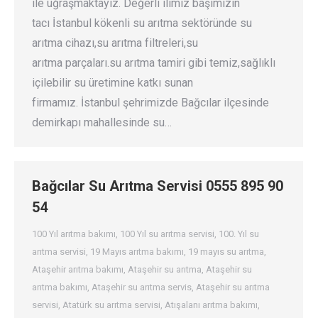
ile uğraşmaktayız. Değerli ilimiz başımızın
tacı İstanbul kökenli su arıtma sektöründe su
arıtma cihazı,su arıtma filtreleri,su
arıtma parçaları.su arıtma tamiri gibi temiz,sağlıklı
içilebilir su üretimine katkı sunan
firmamız. İstanbul şehrimizde Bağcılar ilçesinde
demirkapı mahallesinde su…
Bağcılar Su Arıtma Servisi 0555 895 90
54
100 Yıl arıtma bakımı
,
100 Yıl su arıtma servisi
,
100. Yıl su
arıtma servisi
,
19 Mayıs arıtma bakımı
,
19 mayıs su arıtma
,
Ataşehir arıtma bakımı
,
Ataşehir su arıtma
,
Ataşehir su
arıtma bakımı
,
Ataşehir su arıtma servis
,
Ataşehir su arıtma
servisi
,
Atatürk su arıtma servisi
,
Atışalanı arıtma bakımı
,