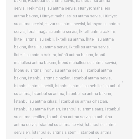
bakımı
,
Haznedar su arıtma servis
,
haznedar su arıtma
servisi
,
Hekimbaşı su arıtma servisi
,
Hürriyet mahallesi
arıtma bakımı
,
Hürriyet mahallesi su arıtma servisi
,
Hürriyet
su arıtma servisi
,
Huzur su arıtma servisi
,
İatasyon su arıtma
servisi
,
İbrahimağa su arıtma servisi
,
İkitelli arıtma bakımı
,
İkitelli arıtmalı su sebili
,
İkitelli su arıtma
,
İkitelli su arıtma
bakımı
,
İkitelli su arıtma servis
,
İkitelli su arıtma servisi
,
İkitellli su arıtma bakımı
,
İnönü arıtma bakımı
,
İnönü
mahallesi arıtma bakımı
,
İnönü mahallesi su arıtma servisi
,
İnönü su arıtma
,
İnönü su arıtma servisi
,
İstanbul arıtma
bakımı
,
İstanbul arıtma cihazları
,
İstanbul arıtma servisi
,
İstanbul arıtmalı sebili
,
İstanbul arıtmalı su sebilleri
,
istanbul
su arıtma
,
İstanbul su arıtma
,
İstanbul su arıtma bakımı
,
İstanbul su arıtma cihazı
,
İstanbul su arıtma cihazları
,
İstanbul su arıtma fiyatları
,
İstanbul su arıtma satış
,
İstanbul
su arıtma sebilleri
,
İstanbul su arıtma servis
,
istanbul su
arıtma servis
,
İstanbul su arıtma servisi
,
İstanbul su arıtma
servisleri
,
İstanbul su arıtma sistemi
,
İstanbul su arıtma