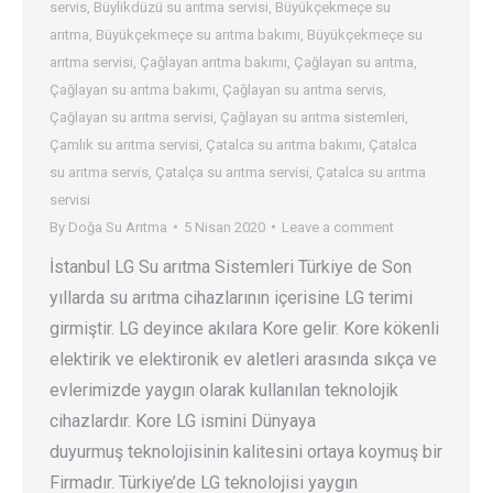
servis
,
Büylikdüzü su arıtma servisi
,
Büyükçekmeçe su
arıtma
,
Büyükçekmeçe su arıtma bakımı
,
Büyükçekmeçe su
arıtma servisi
,
Çağlayan arıtma bakımı
,
Çağlayan su arıtma
,
Çağlayan su arıtma bakımı
,
Çağlayan su arıtma servis
,
Çağlayan su arıtma servisi
,
Çağlayan su arıtma sistemleri
,
Çamlık su arıtma servisi
,
Çatalca su arıtma bakımı
,
Çatalca
su arıtma servis
,
Çatalça su arıtma servisi
,
Çatalca su arıtma
servisi
By
Doğa Su Arıtma
5 Nisan 2020
Leave a comment
İstanbul LG Su arıtma Sistemleri Türkiye de Son
yıllarda su arıtma cihazlarının içerisine LG terimi
girmiştir. LG deyince akılara Kore gelir. Kore kökenli
elektirik ve elektironik ev aletleri arasında sıkça ve
evlerimizde yaygın olarak kullanılan teknolojik
cihazlardır. Kore LG ismini Dünyaya
duyurmuş teknolojisinin kalitesini ortaya koymuş bir
Firmadır. Türkiye’de LG teknolojisi yaygın