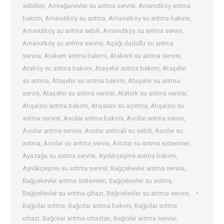
sebilleri
,
Armağanevler su arıtma servisi
,
Arnavutköy arıtma
bakımı
,
Arnavutköy su arıtma
,
Arnavutköy su arıtma bakımı
,
Arnavutköy su arıtma sebili
,
Arnavutköy su arıtma servis
,
Arnavutköy su arıtma servisi
,
Aşağı dudullu su arıtma
servisi
,
Atakent arıtma bakımı
,
Atakent su arıtma servisi
,
Ataköy su arıtma bakımı
,
Ataşehir arıtma bakımı
,
Ataşehir
su arıtma
,
Ataşehir su arıtma bakımı
,
Ataşehir su arıtma
servis
,
Ataşehir su arıtma servisi
,
Atatürk su arıtma servisi
,
Atışalanı arıtma bakımı
,
Atışalanı su açrıtma
,
Atışalanı su
arıtma servisi
,
Avcılar arıtma bakımı
,
Avcılar arıtma servis
,
Avcılar arıtma servisi
,
Avcılar arıtmalı su sebili
,
Avcılar su
arıtma
,
Avcılar su arıtma servis
,
Avcılar su arıtma sistemleri
,
Ayazağa su arıtma servisi
,
Ayrılıkçeşme arıtma bakımı
,
Ayrılıkçeşme su arıtma servisi
,
Bağçelievler arıtma servisi
,
Bağçelievler arıtma sistemleri
,
Bağçelievler su arıtma
,
Bağçelievler su arıtma çihazı
,
Bağcelievler su arıtma servisi
,
Bağcılar arıtma
,
Bağcılar arıtma bakımı
,
Bağcılar arıtma
cihazı
,
Bağcılar arıtma cihazları
,
Bağcılar arıtma servisi
,