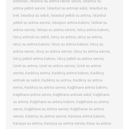
sistenleri
,
İstanbul su arıtma teknik servis
,
İstanbul su
arıtma yetkili servisi
,
İstanbul su arıtmalı sebil
,
İstanbul su
beli
,
İstanbul su sebili
,
İstanbul yetkili su arıtma
,
İstanbul
yetkili su arıtma servisi
,
İstasyon arıtma bakımı
,
İstiklal su
arıtma servisi
,
İstinye su arıtma servisi
,
İstoç arıtma bakımı
,
İstoç arıtmalı su sebili
,
İstoç su arıtma
,
istoç su arıtma
,
istoç su arıtma bakımı
,
İstoç su arıtma bakımı
,
İstoç su
arıtma servis
,
istoç su arıtma servisi
,
İstoç su arıtma servisi
,
İstoç yetkili arıtma bakımı
,
İstoç yetkili su arıtma servisi
,
İzmit su arıtma
,
izmit su arıtma servisi
,
İzmit su arıtma
servisi
,
Kadıköy arıtma
,
Kadıköy arıtma bakımı
,
Kadıköy
arıtmalı su sebili
,
Kadıköy su arıtma
,
Kadıköy su arıtma
servis
,
Kadıköy su arıtma servisi
,
Kağıthane arıtma bakımı
,
Kağıthane arıtma servis
,
Kağıthane arıtmalı sebil
,
Kağıthane
su arıtma
,
Kağıthane su arıtma bakımı
,
Kağıthane su arıtma
servis
,
Kağıthane su arıtma servisi
,
Kağıthaner su arıtma
servisi
,
Kalamış su arıtma servisi
,
Kanarya arıtma bakımı
,
Kanarya su arıtma
,
Kanarya su arıtma servisi
,
Karşı su arıtma