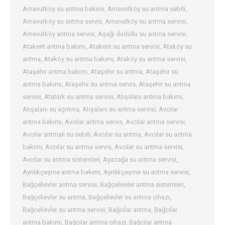
Arnavutköy su arıtma bakımı
,
Arnavutköy su arıtma sebili
,
Arnavutköy su arıtma servis
,
Arnavutköy su arıtma servisi
,
Arnevutköy arıtma servisi
,
Aşağı dudullu su arıtma servisi
,
Atakent arıtma bakımı
,
Atakent su arıtma servisi
,
Ataköy su
arıtma
,
Ataköy su arıtma bakımı
,
Ataköy su arıtma servisi
,
Ataşehir arıtma bakımı
,
Ataşehir su arıtma
,
Ataşehir su
arıtma bakımı
,
Ataşehir su arıtma servis
,
Ataşehir su arıtma
servisi
,
Atatürk su arıtma servisi
,
Atışalanı arıtma bakımı
,
Atışalanı su açrıtma
,
Atışalanı su arıtma servisi
,
Avcılar
arıtma bakımı
,
Avcılar arıtma servis
,
Avcılar arıtma servisi
,
Avcılar arıtmalı su sebili
,
Avcılar su arıtma
,
Avcılar su arıtma
bakımı
,
Avcılar su arıtma servis
,
Avcılar su arıtma servisi
,
Avcılar su arıtma sistemleri
,
Ayazağa su arıtma servisi
,
Ayrılıkçeşme arıtma bakımı
,
Ayrılıkçeşme su arıtma servisi
,
Bağçelievler arıtma servisi
,
Bağçelievler arıtma sistemleri
,
Bağçelievler su arıtma
,
Bağçelievler su arıtma çihazı
,
Bağcelievler su arıtma servisi
,
Bağcılar arıtma
,
Bağcılar
arıtma bakımı
,
Bağcılar arıtma cihazı
,
Bağcılar arıtma