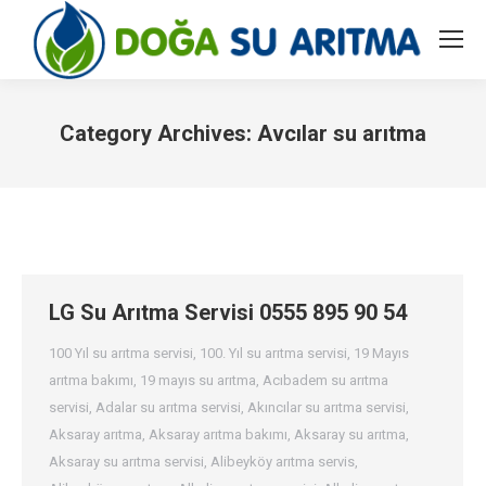
Category Archives:
Avcılar su arıtma
You are here:
LG Su Arıtma Servisi 0555 895 90 54
100 Yıl su arıtma servisi
,
100. Yıl su arıtma servisi
,
19 Mayıs
arıtma bakımı
,
19 mayıs su arıtma
,
Acıbadem su arıtma
servisi
,
Adalar su arıtma servisi
,
Akıncılar su arıtma servisi
,
Aksaray arıtma
,
Aksaray arıtma bakımı
,
Aksaray su arıtma
,
Aksaray su arıtma servisi
,
Alibeyköy arıtma servis
,