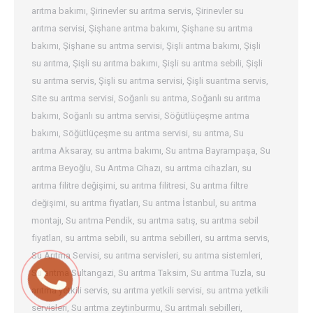
arıtma bakımı
,
Şirinevler su arıtma servis
,
Şirinevler su
arıtma servisi
,
Şişhane arıtma bakımı
,
Şişhane su arıtma
bakımı
,
Şişhane su arıtma servisi
,
Şişli arıtma bakımı
,
Şişli
su arıtma
,
Şişli su arıtma bakımı
,
Şişli su arıtma sebili
,
Şişli
su arıtma servis
,
Şişli su arıtma servisi
,
Şişli suarıtma servis
,
Site su arıtma servisi
,
Soğanlı su arıtma
,
Soğanlı su arıtma
bakımı
,
Soğanlı su arıtma servisi
,
Söğütlüçeşme arıtma
bakımı
,
Söğütlüçeşme su arıtma servisi
,
su arıtma
,
Su
arıtma Aksaray
,
su arıtma bakımı
,
Su arıtma Bayrampaşa
,
Su
arıtma Beyoğlu
,
Su Arıtma Cihazı
,
su arıtma cihazları
,
su
arıtma filitre değişimi
,
su arıtma filitresi
,
Su arıtma filtre
değişimi
,
su arıtma fiyatları
,
Su arıtma İstanbul
,
su arıtma
montajı
,
Su arıtma Pendik
,
su arıtma satış
,
su arıtma sebil
fiyatları
,
su arıtma sebili
,
su arıtma sebilleri
,
su arıtma servis
,
Su Arıtma Servisi
,
su arıtma servisleri
,
su arıtma sistemleri
,
Su arıtma Sultangazi
,
Su arıtma Taksim
,
Su arıtma Tuzla
,
su
arıtma yetkili servis
,
su arıtma yetkili servisi
,
su arıtma yetkili
servisleri
,
Su arıtma zeytinburmu
,
Su arıtmalı sebilleri
,