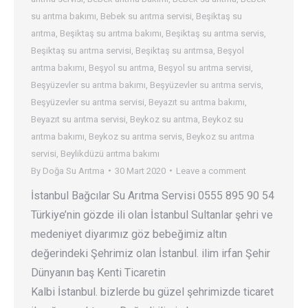
su arıtma bakımı
,
Bebek su arıtma servisi
,
Beşiktaş su
arıtma
,
Beşiktaş su arıtma bakımı
,
Beşiktaş su arıtma servis
,
Beşiktaş su arıtma servisi
,
Beşiktaş su arıtmsa
,
Beşyol
arıtma bakımı
,
Beşyol su arıtma
,
Beşyol su arıtma servisi
,
Beşyüzevler su arıtma bakımı
,
Beşyüzevler su arıtma servis
,
Beşyüzevler su arıtma servisi
,
Beyazıt su arıtma bakımı
,
Beyazıt su arıtma servisi
,
Beykoz su arıtma
,
Beykoz su
arıtma bakımı
,
Beykoz su arıtma servis
,
Beykoz su arıtma
servisi
,
Beylikdüzü arıtma bakımı
By
Doğa Su Arıtma
30 Mart 2020
Leave a comment
İstanbul Bağcılar Su Arıtma Servisi 0555 895 90 54
Türkiye’nin gözde ili olan İstanbul Sultanlar şehri ve
medeniyet diyarımız göz bebeğimiz altın
değerindeki Şehrimiz olan İstanbul. ilim irfan Şehir
Dünyanın baş Kenti Ticaretin
Kalbi İstanbul. bizlerde bu güzel şehrimizde ticaret