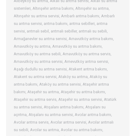
Alibeyköy su arıtma
,
Alkali su arıtma servisi
,
Alkali su arıtma
sistemleri
,
Altınşehir arıtma bakımı
,
Altınşehir su arıtma
,
Altınşehir su arıtma servisi
,
Ambarlı arıtma bakımı
,
Ambarlı
su arıtma servisi
,
arıtma bakımı
,
arıtma sebilleri
,
arıtma
servisi
,
arıtmalı sebil
,
arıtmalı sebiller
,
arıtmalı su sebili
,
Armağanevler su arıtma servisi
,
Arnavutköy arıtma bakımı
,
Arnavutköy su arıtma
,
Arnavutköy su arıtma bakımı
,
Arnavutköy su arıtma sebili
,
Arnavutköy su arıtma servis
,
Arnavutköy su arıtma servisi
,
Arnevutköy arıtma servisi
,
Aşağı dudullu su arıtma servisi
,
Atakent arıtma bakımı
,
Atakent su arıtma servisi
,
Ataköy su arıtma
,
Ataköy su
arıtma bakımı
,
Ataköy su arıtma servisi
,
Ataşehir arıtma
bakımı
,
Ataşehir su arıtma
,
Ataşehir su arıtma bakımı
,
Ataşehir su arıtma servis
,
Ataşehir su arıtma servisi
,
Atatürk
su arıtma servisi
,
Atışalanı arıtma bakımı
,
Atışalanı su
açrıtma
,
Atışalanı su arıtma servisi
,
Avcılar arıtma bakımı
,
Avcılar arıtma servis
,
Avcılar arıtma servisi
,
Avcılar arıtmalı
su sebili
,
Avcılar su arıtma
,
Avcılar su arıtma bakımı
,