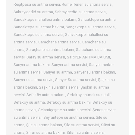
Reşitpaşa su arıtma servisi
,
Rumelifeneri su arıtma servisi
,
Sahrayıcedid su arıtma
,
Sahrayıcedid su arıtma servisi
,
Sancaktepe mahallesi arıtma bakımı
,
Sancaktepe su arıtma
,
Sancaktepe su arıtma bakımı
,
Sançaktepe su arıtma servisi
,
Sancaktepe su arıtma servisi
,
Sanvaktepe mahallesi su
arıtma servisi
,
Saraçhane arıtma servisi
,
Saraçhane su
arıtma
,
Saraçhane su arıtma bakımı
,
Saraçhane su arıtma
servisi
,
Saray su arıtma servisi
,
SaRIYER ARITMA BAKIMI
,
Sarıyer arıtma bakımı
,
Sarıyer arıtma servisi
,
Sarıyer merkez
su arıtma servisi
,
Sarıyer su arıtma
,
Sarıyer su arıtma bakımı
,
Sarıyer su arıtma servis
,
Sarıyer Su arıtma servisi
,
Şaşkın su
arıtma bakımı
,
Şaşkın su arıtma servis
,
Şaşkın su arıtma
servisi
,
Sefaköy arıtma bakımı
,
Sefaköy arıtmalı su sebili
,
Sefaköy su arıtma
,
Sefaköy su arıtma bakımı
,
Sefaköy su
arıtma servisi
,
Selamiçeşme su arıtma servisi
,
Şenesenevler
su arıtma servisi
,
Seyrantepe su arıutma servisi
,
Şile su
arıtma
,
Şile su arıtma bakımı
,
Şile su arıtma servisi
,
Silivri su
arıtma
,
Silivri su arıtma bakımı
,
Silivri su arıtma servisi
,