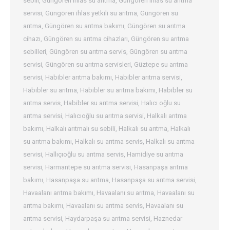
sebili
,
Güngören ihlas su arıtma
,
Güngören ihlas su arıtma
servisi
,
Güngören ihlas yetkili su arıtma
,
Güngören su
arıtma
,
Güngören su arıtma bakımı
,
Güngören su arıtma
cihazı
,
Güngören su arıtma cihazları
,
Güngören su arıtma
sebilleri
,
Güngören su arıtma servis
,
Güngören su arıtma
servisi
,
Güngören su arıtma servisleri
,
Güztepe su arıtma
servisi
,
Habibler arıtma bakımı
,
Habibler arıtma servisi
,
Habibler su arıtma
,
Habibler su arıtma bakımı
,
Habibler su
arıtma servis
,
Habibler su arıtma servisi
,
Halıcı oğlu su
arıtma servisi
,
Halıcıoğlu su arıtma servisi
,
Halkalı arıtma
bakımı
,
Halkalı arıtmalı su sebili
,
Halkalı su arıtma
,
Halkalı
su arıtma bakımı
,
Halkalı su arıtma servis
,
Halkalı su arıtma
servisi
,
Hallıçıoğlu su arıtma servis
,
Hamidiye su arıtma
servisi
,
Harmantepe su arıtma servisi
,
Hasanpaşa arıtma
bakımı
,
Hasanpaşa su arıtma
,
Hasanpaşa su arıtma servisi
,
Havaalanı arıtma bakımı
,
Havaalanı su arıtma
,
Havaalanı su
arıtma bakımı
,
Havaalanı su arıtma servis
,
Havaalanı su
arıtma servisi
,
Haydarpaşa su arıtma servisi
,
Haznedar