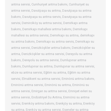
arıtma servisi
,
Cumhuriyet arıtma bakımı
,
Cumhuriyet su
arıtma servisi
,
Davutpaşa su arıtma
,
Davutpaşa su arıtma
bakımı
,
Davutpaşa su arıtma servis
,
Davutpaşa su arıtma
servisi
,
Demirciköy su arıtma servisi
,
Demirkapı arıtma
bakımı
,
Demirkapı mahallesi arıtma bakımı
,
Demirkapı
mahallesi su arıtma servisi
,
Demirkapı su arıtma
,
demirkapı
su arıtma bakımı
,
Demirkapı su arıtma servis
,
Demirkapı su
arıtma servisi
,
Denizköşkler arıtma bakımı
,
Denizköşkler su
arıtma
,
Denizköşkler su arıtma servisi
,
Dereyolu su arıtma
bakımı
,
Dereyolu su arıtma servisi
,
Dumlupınar arıtma
bakımı
,
Dumlupınar su arıtma
,
Dumlupınar su arıtma servisi
,
ebze su arıtma servisi
,
Eğitim su arıtma
,
Eğitim su arıtma
servisi
,
Elmalıkent su arıtma servisi
,
Eminönü arıtma bakımı
,
Eminönü arıtma servisi
,
Eminönü su arıtma
,
Eminönü su
arıtma servisi
,
Emirgan su arıtma servisi
,
Emniyet evleri su
arıtma servisi
,
Endüstriyel Su Arıtma
,
Enimönü su arıtma
servisi
,
Eremköy arıtma bakımı
,
Erenkjöy su arıtma
,
Erenköy
su arıtma
,
Erenköy su arıtma servisi
,
Eseneler su arıtma