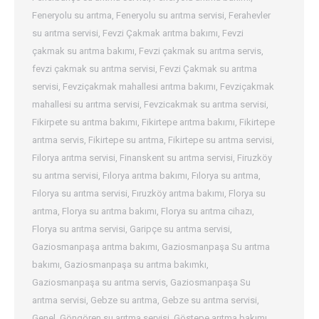
Feneryolu su arıtma
,
Feneryolu su arıtma servisi
,
Ferahevler
su arıtma servisi
,
Fevzi Çakmak arıtma bakımı
,
Fevzi
çakmak su arıtma bakımı
,
Fevzi çakmak su arıtma servis
,
fevzi çakmak su arıtma servisi
,
Fevzi Çakmak su arıtma
servisi
,
Fevziçakmak mahallesi arıtma bakımı
,
Fevziçakmak
mahallesi su arıtma servisi
,
Fevzicakmak su arıtma servisi
,
Fikirpete su arıtma bakımı
,
Fikirtepe arıtma bakımı
,
Fikirtepe
arıtma servis
,
Fikirtepe su arıtma
,
Fikirtepe su arıtma servisi
,
Filorya arıtma servisi
,
Finanskent su arıtma servisi
,
Firuzköy
su arıtma servisi
,
Fılorya arıtma bakımı
,
Fılorya su arıtma
,
Fılorya su arıtma servisi
,
Fıruzköy arıtma bakımı
,
Florya su
arıtma
,
Florya su arıtma bakımı
,
Florya su arıtma cihazı
,
Florya su arıtma servisi
,
Garipçe su arıtma servisi
,
Gaziosmanpaşa arıtma bakımı
,
Gaziosmanpaşa Su arıtma
bakımı
,
Gaziosmanpaşa su arıtma bakımkı
,
Gaziosmanpaşa su arıtma servis
,
Gaziosmanpaşa Su
arıtma servisi
,
Gebze su arıtma
,
Gebze su arıtma servisi
,
Genel
,
Göngören su arıtma servisi
,
Göstepe arıtma bakımı
,