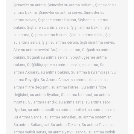
Şirinevler su arıtma
,
Şirinevler su arıtma bakım ı
,
Şirinevler su
arıtma bakımı
,
Şirinevler su arıtma servis
,
Şirinevler su
arıtma servisi
,
Şişhane arıtma bakımı
,
Şişhane su arıtma
bakımı
,
Şişhane su arıtma servisi
,
Şişli arıtma bakımı
,
Şişli
su arıtma
,
Şişli su arıtma bakımı
,
Şişli su arıtma sebili
,
Şişli
su arıtma servis
,
Şişli su arıtma servisi
,
Şişli suarıtma servis
,
Site su arıtma servisi
,
Soğanlı su arıtma
,
Soğanlı su arıtma
bakımı
,
Soğanlı su arıtma servisi
,
Söğütlüçeşme arıtma
bakımı
,
Söğütlüçeşme su arıtma servisi
,
su arıtma
,
Su
arıtma Aksaray
,
su arıtma bakımı
,
Su arıtma Bayrampaşa
,
Su
arıtma Beyoğlu
,
Su Arıtma Cihazı
,
su arıtma cihazları
,
su
arıtma filitre değişimi
,
su arıtma filitresi
,
Su arıtma filtre
değişimi
,
su arıtma fiyatları
,
Su arıtma İstanbul
,
su arıtma
montajı
,
Su arıtma Pendik
,
su arıtma satış
,
su arıtma sebil
fiyatları
,
su arıtma sebili
,
su arıtma sebilleri
,
su arıtma servis
,
Su Arıtma Servisi
,
su arıtma servisleri
,
su arıtma sistemleri
,
Su arıtma Sultangazi
,
Su arıtma Taksim
,
Su arıtma Tuzla
,
su
arıtma yetkili servis
,
su arıtma yetkili servisi
,
su arıtma yetkili