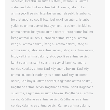
servisleri
,
İstanbul su arıtma sistemi
,
İstanbul su arıtma
sistenleri
,
İstanbul su arıtma teknik servis
,
İstanbul su
arıtma yetkili servisi
,
İstanbul su arıtmalı sebil
,
İstanbul su
beli
,
İstanbul su sebili
,
İstanbul yetkili su arıtma
,
İstanbul
yetkili su arıtma servisi
,
İstasyon arıtma bakımı
,
İstiklal su
arıtma servisi
,
İstinye su arıtma servisi
,
İstoç arıtma bakımı
,
İstoç arıtmalı su sebili
,
İstoç su arıtma
,
istoç su arıtma
,
istoç su arıtma bakımı
,
İstoç su arıtma bakımı
,
İstoç su
arıtma servis
,
İstoç su arıtma servisi
,
istoç su arıtma servisi
,
İstoç yetkili arıtma bakımı
,
İstoç yetkili su arıtma servisi
,
İzmit su arıtma
,
izmit su arıtma servisi
,
İzmit su arıtma
servisi
,
Kadıköy arıtma
,
Kadıköy arıtma bakımı
,
Kadıköy
arıtmalı su sebili
,
Kadıköy su arıtma
,
Kadıköy su arıtma
servis
,
Kadıköy su arıtma servisi
,
Kağıthane arıtma bakımı
,
Kağıthane arıtma servis
,
Kağıthane arıtmalı sebil
,
Kağıthane
su arıtma
,
Kağıthane su arıtma bakımı
,
Kağıthane su arıtma
servis
,
Kağıthane su arıtma servisi
,
Kağıthaner su arıtma
servisi
,
Kalamış su arıtma servisi
,
Kanarya arıtma bakımı
,