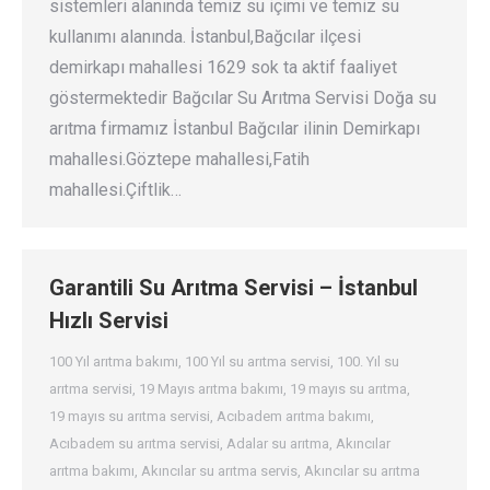
sistemleri alanında temiz su içimi ve temiz su
kullanımı alanında. İstanbul,Bağcılar ilçesi
demirkapı mahallesi 1629 sok ta aktif faaliyet
göstermektedir Bağcılar Su Arıtma Servisi Doğa su
arıtma firmamız İstanbul Bağcılar ilinin Demirkapı
mahallesi.Göztepe mahallesi,Fatih
mahallesi.Çiftlik…
Garantili Su Arıtma Servisi – İstanbul
Hızlı Servisi
100 Yıl arıtma bakımı
,
100 Yıl su arıtma servisi
,
100. Yıl su
arıtma servisi
,
19 Mayıs arıtma bakımı
,
19 mayıs su arıtma
,
19 mayıs su arıtma servisi
,
Acıbadem arıtma bakımı
,
Acıbadem su arıtma servisi
,
Adalar su arıtma
,
Akıncılar
arıtma bakımı
,
Akıncılar su arıtma servis
,
Akıncılar su arıtma