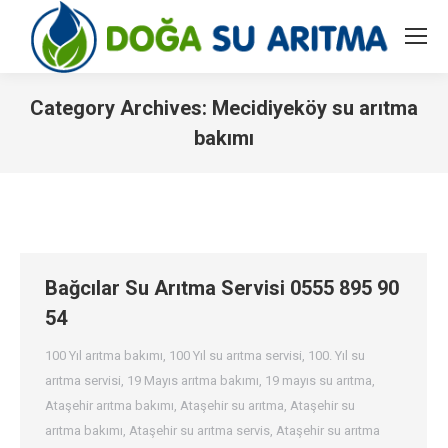
Category Archives:
Mecidiyeköy su arıtma
bakımı
You are here:
Bağcılar Su Arıtma Servisi 0555 895 90
54
100 Yıl arıtma bakımı
,
100 Yıl su arıtma servisi
,
100. Yıl su
arıtma servisi
,
19 Mayıs arıtma bakımı
,
19 mayıs su arıtma
,
Ataşehir arıtma bakımı
,
Ataşehir su arıtma
,
Ataşehir su
arıtma bakımı
,
Ataşehir su arıtma servis
,
Ataşehir su arıtma