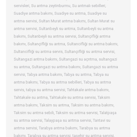
servisleri
,
Su arıtma zeytinburmu
,
Su arıtmalı sebilleri
,
Suadiye arıtma bakımı
,
Suadiye su arıtma
,
Suadiye su
arıtma servisi
,
Sultan Murat arıtma bakımı
,
Sultan Murat su
arıtma servisi
,
Sultanbeyli su arıtma
,
Sultanbeyli su arıtma
bakımı
,
Sultanbeyli su arıtma servisi
,
Sultançifliği arıtma
bakımı
,
Sultançifliği su arıtma
,
Sultancifliği su arıtma bakımı
,
Sultancifliği su arıtma servis
,
Sultançifliği su arıtma servisi
,
Sultangazi arıtma bakımı
,
Sultangazi su açrıtma
,
sultangazi
su arıtma
,
Sultangazi su arıtma bakımı
,
Sultangazi su arıtma
servisi
,
Tabya arıtma bakımı
,
Tabya su arıtma
,
Tabya su
arıtma bakımı
,
Tabya su arıtma sebilleri
,
Tabya su arıtma
servis
,
tabya su arıtma servisi
,
Tahtakale arıtma bakımı
,
Tahtakale su arıtma
,
Tahtakale su arıtma servisi
,
Taksim
arıtma bakımı
,
Taksim su arıtma
,
Taksim su arıtma bakımı
,
Taksim su arıtma sebili
,
Taksim su arıtma servisi
,
Talatpaşa
su arıtma servisi
,
Talaypaşa su arıtma servisi
,
Tantavi su
arıtma servisi
,
Tarabya arıtma bakımı
,
Tarabya su arıtma
bakımı
,
Tarabya su arıtma servisi
,
taşehir su arıtma servisi
,