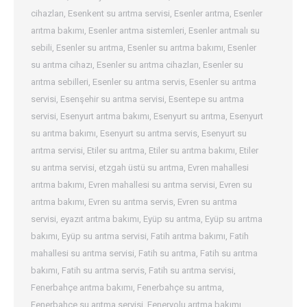
cihazları
,
Esenkent su arıtma servisi
,
Esenler arıtma
,
Esenler
arıtma bakımı
,
Esenler arıtma sistemleri
,
Esenler arıtmalı su
sebili
,
Esenler su arıtma
,
Esenler su arıtma bakımı
,
Esenler
su arıtma cihazı
,
Esenler su arıtma cihazları
,
Esenler su
arıtma sebilleri
,
Esenler su arıtma servis
,
Esenler su arıtma
servisi
,
Esenşehir su arıtma servisi
,
Esentepe su arıtma
servisi
,
Esenyurt arıtma bakımı
,
Esenyurt su arıtma
,
Esenyurt
su arıtma bakımı
,
Esenyurt su arıtma servis
,
Esenyurt su
arıtma servisi
,
Etiler su arıtma
,
Etiler su arıtma bakımı
,
Etiler
su arıtma servisi
,
etzgah üstü su arıtma
,
Evren mahallesi
arıtma bakımı
,
Evren mahallesi su arıtma servisi
,
Evren su
arıtma bakımı
,
Evren su arıtma servis
,
Evren su arıtma
servisi
,
eyazıt arıtma bakımı
,
Eyüp su arıtma
,
Eyüp su arıtma
bakımı
,
Eyüp su arıtma servisi
,
Fatih arıtma bakımı
,
Fatih
mahallesi su arıtma servisi
,
Fatih su arıtma
,
Fatih su arıtma
bakımı
,
Fatih su arıtma servis
,
Fatih su arıtma servisi
,
Fenerbahçe arıtma bakımı
,
Fenerbahçe su arıtma
,
Fenerbahçe su arıtma servisi
,
Feneryolu arıtma bakımı
,