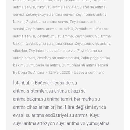
arıtma servisi
,
Yüzyıl su arıtma servisleri
,
Zafer su arıtma
servisi
,
Zekeriyaköy su arıtma servisi
,
Zeytinburnu arıtma
bakımı
,
Zeytinburnu arıtma servis
,
Zeytinburnu arıtma
servisi
,
Zeytinburnu arıtmalı su sebili
,
Zeytinburnu ihlas su
arıtma servisi
,
Zeytinburnu su arıtma
,
Zeytinburnu Su arıtma
bakımı
,
Zeytinburnu su arıtma cihazı
,
Zeytinburnu su arıtma
cihazları
,
Zeytinburnu su arıtma servis
,
Zeytinburnu su
arıtma servisi
,
Ziverbey su arıtma servisi
,
Zühtüpaşa arıtma
bakımı
,
Zühtüpaşa su arıtma
,
Zühtüpaşa su arıtma servisi
By
Doğa Su Arıtma
22 Mart 2020
Leave a comment
İstanbul ili Bağcılar ilçesinde su
arıtma sistemleri,su arıtma cihazı,su
arıtma bakımı.su arıtma tamiri. her marka su
arıtma cihazlarının orijinal filtre değişimi ayrıca
evsel su arıtma endüstriyel su arıtma. Kuyu
suyu arıtma.artezyen suyu arıtma ve yumuşatma