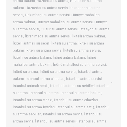
arıtma bakımı
,
Haznedar su arıtma
,
Haznedar su arıtma
bakımı
,
Haznedar su arıtma servis
,
haznedar su arıtma
servisi
,
Hekimbaşı su arıtma servisi
,
Hürriyet mahallesi
arıtma bakımı
,
Hürriyet mahallesi su arıtma servisi
,
Hürriyet
su arıtma servisi
,
Huzur su arıtma servisi
,
İatasyon su arıtma
servisi
,
İbrahimağa su arıtma servisi
,
İkitelli arıtma bakımı
,
İkitelli arıtmalı su sebili
,
İkitelli su arıtma
,
İkitelli su arıtma
bakımı
,
İkitelli su arıtma servis
,
İkitelli su arıtma servisi
,
İkitellli su arıtma bakımı
,
İnönü arıtma bakımı
,
İnönü
mahallesi arıtma bakımı
,
İnönü mahallesi su arıtma servisi
,
İnönü su arıtma
,
İnönü su arıtma servisi
,
İstanbul arıtma
bakımı
,
İstanbul arıtma cihazları
,
İstanbul arıtma servisi
,
İstanbul arıtmalı sebili
,
İstanbul arıtmalı su sebilleri
,
istanbul
su arıtma
,
İstanbul su arıtma
,
İstanbul su arıtma bakımı
,
İstanbul su arıtma cihazı
,
İstanbul su arıtma cihazları
,
İstanbul su arıtma fiyatları
,
İstanbul su arıtma satış
,
İstanbul
su arıtma sebilleri
,
istanbul su arıtma servis
,
İstanbul su
arıtma servis
,
İstanbul su arıtma servisi
,
İstanbul su arıtma