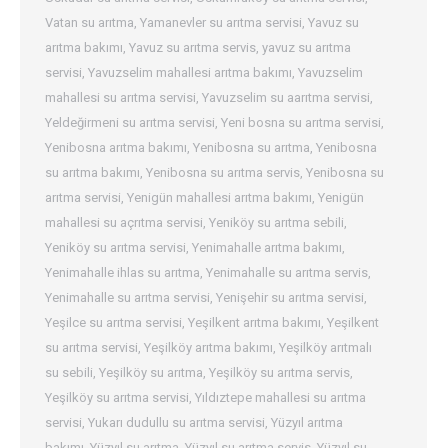
Vatan su arıtma
,
Yamanevler su arıtma servisi
,
Yavuz su
arıtma bakımı
,
Yavuz su arıtma servis
,
yavuz su arıtma
servisi
,
Yavuzselim mahallesi arıtma bakımı
,
Yavuzselim
mahallesi su arıtma servisi
,
Yavuzselim su aarıtma servisi
,
Yeldeğirmeni su arıtma servisi
,
Yeni bosna su arıtma servisi
,
Yenibosna arıtma bakımı
,
Yenibosna su arıtma
,
Yenibosna
su arıtma bakımı
,
Yenibosna su arıtma servis
,
Yenibosna su
arıtma servisi
,
Yenigün mahallesi arıtma bakımı
,
Yenigün
mahallesi su açrıtma servisi
,
Yeniköy su arıtma sebili
,
Yeniköy su arıtma servisi
,
Yenimahalle arıtma bakımı
,
Yenimahalle ihlas su arıtma
,
Yenimahalle su arıtma servis
,
Yenimahalle su arıtma servisi
,
Yenişehir su arıtma servisi
,
Yeşilce su arıtma servisi
,
Yeşilkent arıtma bakımı
,
Yeşilkent
su arıtma servisi
,
Yeşilköy arıtma bakımı
,
Yeşilköy arıtmalı
su sebili
,
Yeşilköy su arıtma
,
Yeşilköy su arıtma servis
,
Yeşilköy su arıtma servisi
,
Yıldıztepe mahallesi su arıtma
servisi
,
Yukarı dudullu su arıtma servisi
,
Yüzyıl arıtma
bakımı
,
Yüzyıl su arıtma
,
Yüzyıl su arıtma servis
,
Yüzyıl su