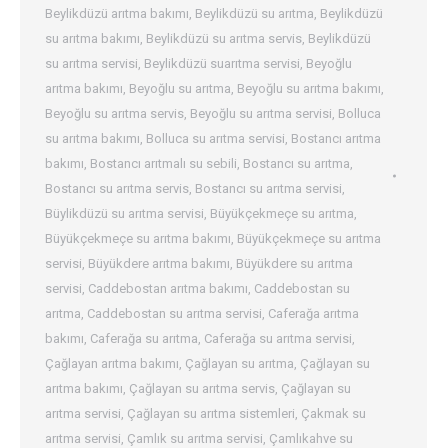
Beylikdüzü arıtma bakımı
,
Beylikdüzü su arıtma
,
Beylikdüzü
su arıtma bakımı
,
Beylikdüzü su arıtma servis
,
Beylikdüzü
su arıtma servisi
,
Beylikdüzü suarıtma servisi
,
Beyoğlu
arıtma bakımı
,
Beyoğlu su arıtma
,
Beyoğlu su arıtma bakımı
,
Beyoğlu su arıtma servis
,
Beyoğlu su arıtma servisi
,
Bolluca
su arıtma bakımı
,
Bolluca su arıtma servisi
,
Bostancı arıtma
bakımı
,
Bostancı arıtmalı su sebili
,
Bostancı su arıtma
,
Bostancı su arıtma servis
,
Bostancı su arıtma servisi
,
Büylikdüzü su arıtma servisi
,
Büyükçekmeçe su arıtma
,
Büyükçekmeçe su arıtma bakımı
,
Büyükçekmeçe su arıtma
servisi
,
Büyükdere arıtma bakımı
,
Büyükdere su arıtma
servisi
,
Caddebostan arıtma bakımı
,
Caddebostan su
arıtma
,
Caddebostan su arıtma servisi
,
Caferağa arıtma
bakımı
,
Caferağa su arıtma
,
Caferağa su arıtma servisi
,
Çağlayan arıtma bakımı
,
Çağlayan su arıtma
,
Çağlayan su
arıtma bakımı
,
Çağlayan su arıtma servis
,
Çağlayan su
arıtma servisi
,
Çağlayan su arıtma sistemleri
,
Çakmak su
arıtma servisi
,
Çamlık su arıtma servisi
,
Çamlıkahve su