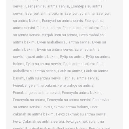
servisi
,
Esenşehir su arıtma servisi
,
Esentepe su arıtma
servisi
,
Esenyurt arıtma bakımı
,
Esenyurt su arıtma
,
Esenyurt
su arıtma bakımı
,
Esenyurt su arıtma servis
,
Esenyurt su
arıtma servisi
,
Etiler su arıtma
,
Etiler su arıtma bakımı
,
Etiler
su arıtma servisi
,
etzgah üstü su arıtma
,
Evren mahallesi
arıtma bakımı
,
Evren mahallesi su arıtma servisi
,
Evren su
arıtma bakımı
,
Evren su arıtma servis
,
Evren su arıtma
servisi
,
eyazıt arıtma bakımı
,
Eyüp su arıtma
,
Eyüp su arıtma
bakımı
,
Eyüp su arıtma servisi
,
Fatih arıtma bakımı
,
Fatih
mahallesi su arıtma servisi
,
Fatih su arıtma
,
Fatih su arıtma
bakımı
,
Fatih su arıtma servis
,
Fatih su arıtma servisi
,
Fenerbahçe arıtma bakımı
,
Fenerbahçe su arıtma
,
Fenerbahçe su arıtma servisi
,
Feneryolu arıtma bakımı
,
Feneryolu su arıtma
,
Feneryolu su arıtma servisi
,
Ferahevler
su arıtma servisi
,
Fevzi Çakmak arıtma bakımı
,
Fevzi
çakmak su arıtma bakımı
,
Fevzi çakmak su arıtma servis
,
Fevzi Çakmak su arıtma servisi
,
fevzi çakmak su arıtma
servisi
,
Fevziçakmak mahallesi arıtma bakımı
,
Fevziçakmak