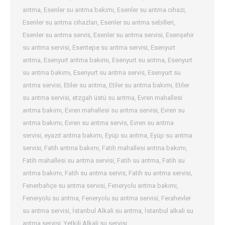
arıtma
,
Esenler su arıtma bakımı
,
Esenler su arıtma cihazı
,
Esenler su arıtma cihazları
,
Esenler su arıtma sebilleri
,
Esenler su arıtma servis
,
Esenler su arıtma servisi
,
Esenşehir
su arıtma servisi
,
Esentepe su arıtma servisi
,
Esenyurt
arıtma
,
Esenyurt arıtma bakımı
,
Esenyurt su arıtma
,
Esenyurt
su arıtma bakımı
,
Esenyurt su arıtma servis
,
Esenyurt su
arıtma servisi
,
Etiler su arıtma
,
Etiler su arıtma bakımı
,
Etiler
su arıtma servisi
,
etzgah üstü su arıtma
,
Evren mahallesi
arıtma bakımı
,
Evren mahallesi su arıtma servisi
,
Evren su
arıtma bakımı
,
Evren su arıtma servis
,
Evren su arıtma
servisi
,
eyazıt arıtma bakımı
,
Eyüp su arıtma
,
Eyüp su arıtma
servisi
,
Fatih arıtma bakımı
,
Fatih mahallesi arıtma bakımı
,
Fatih mahallesi su arıtma servisi
,
Fatih su arıtma
,
Fatih su
arıtma bakımı
,
Fatih su arıtma servis
,
Fatih su arıtma servisi
,
Fenerbahçe su arıtma servisi
,
Feneryolu arıtma bakımı
,
Feneryolu su arıtma
,
Feneryolu su arıtma servisi
,
Ferahevler
su arıtma servisi
,
İstanbul Alkali su arıtma
,
İstanbul alkali su
arıtma servisi
,
Yetkili Alkali su servisi