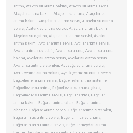
arıtma
,
Ataköy su arıtma bakımı
,
Ataköy su arıtma servisi
,
Ataşehir arıtma bakımı
,
Ataşehir su arıtma
,
Ataşehir su
arıtma bakımı
,
Ataşehir su arıtma servis
,
Ataşehir su arıtma
servisi
,
Atatürk su arıtma servisi
,
Atışalanı arıtma bakımı
,
Atışalanı su açrıtma
,
Atışalanı su arıtma servisi
,
Avcılar
arıtma bakımı
,
Avcılar arıtma servis
,
Avcılar arıtma servisi
,
Avcılar arıtmalı su sebili
,
Avcılar su arıtma
,
Avcılar su arıtma
bakımı
,
Avcılar su arıtma servis
,
Avcılar su arıtma servisi
,
Avcılar su arıtma sistemleri
,
Ayazağa su arıtma servisi
,
Ayrılıkçeşme arıtma bakımı
,
Ayrılıkçeşme su arıtma servisi
,
Bağçelievler arıtma servisi
,
Bağçelievler arıtma sistemleri
,
Bağçelievler su arıtma
,
Bağçelievler su arıtma çihazı
,
Bağcelievler su arıtma servisi
,
Bağcılar arıtma
,
Bağcılar
arıtma bakımı
,
Bağcılar arıtma cihazı
,
Bağcılar arıtma
cihazları
,
Bağcılar arıtma servisi
,
Bağcılar arıtma sistemleri
,
Bağcılar ihlas arıtma servisi
,
Bağcılar ihlas su arıtma
,
Bağcılar ihlas su arıtma servisi
,
Bağcılar meydan arıtma
bakımı
,
Bağcılar meydan su arıtma
,
Bağcılar su arıtma
,