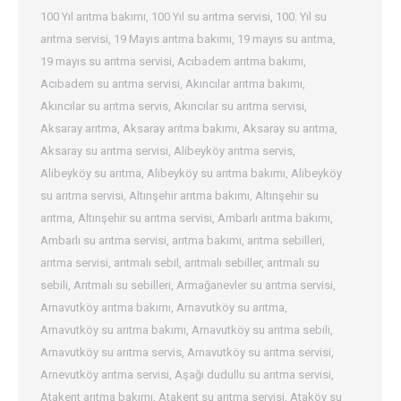
100 Yıl arıtma bakımı
,
100 Yıl su arıtma servisi
,
100. Yıl su
arıtma servisi
,
19 Mayıs arıtma bakımı
,
19 mayıs su arıtma
,
19 mayıs su arıtma servisi
,
Acıbadem arıtma bakımı
,
Acıbadem su arıtma servisi
,
Akıncılar arıtma bakımı
,
Akıncılar su arıtma servis
,
Akıncılar su arıtma servisi
,
Aksaray arıtma
,
Aksaray arıtma bakımı
,
Aksaray su arıtma
,
Aksaray su arıtma servisi
,
Alibeyköy arıtma servis
,
Alibeyköy su arıtma
,
Alibeyköy su arıtma bakımı
,
Alibeyköy
su arıtma servisi
,
Altınşehir arıtma bakımı
,
Altınşehir su
arıtma
,
Altınşehir su arıtma servisi
,
Ambarlı arıtma bakımı
,
Ambarlı su arıtma servisi
,
arıtma bakımı
,
arıtma sebilleri
,
arıtma servisi
,
arıtmalı sebil
,
arıtmalı sebiller
,
arıtmalı su
sebili
,
Arıtmalı su sebilleri
,
Armağanevler su arıtma servisi
,
Arnavutköy arıtma bakımı
,
Arnavutköy su arıtma
,
Arnavutköy su arıtma bakımı
,
Arnavutköy su arıtma sebili
,
Arnavutköy su arıtma servis
,
Arnavutköy su arıtma servisi
,
Arnevutköy arıtma servisi
,
Aşağı dudullu su arıtma servisi
,
Atakent arıtma bakımı
,
Atakent su arıtma servisi
,
Ataköy su