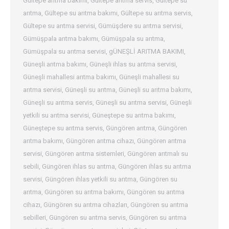
Gültepe arıtma bakımı
,
Gültepe arıtma servis
,
Gültepe su
arıtma
,
Gültepe su arıtma bakımı
,
Gültepe su arıtma servis
,
Gültepe su arıtma servisi
,
Gümüşdere su arıtma servisi
,
Gümüşpala arıtma bakımı
,
Gümüşpala su arıtma
,
Gümüşpala su arıtma servisi
,
gÜNEŞLİ ARITMA BAKIMI
,
Güneşli arıtma bakımı
,
Güneşli ihlas su arıtma servisi
,
Güneşli mahallesi arıtma bakımı
,
Güneşli mahallesi su
arıtma servisi
,
Güneşli su arıtma
,
Güneşli su arıtma bakımı
,
Güneşli su arıtma servis
,
Güneşli su arıtma servisi
,
Güneşli
yetkili su arıtma servisi
,
Güneştepe su arıtma bakımı
,
Güneştepe su arıtma servis
,
Güngören arıtma
,
Güngören
arıtma bakımı
,
Güngören arıtma cihazı
,
Güngören arıtma
servisi
,
Güngören arıtma sistemleri
,
Güngören arıtmalı su
sebili
,
Güngören ihlas su arıtma
,
Güngören ihlas su arıtma
servisi
,
Güngören ihlas yetkili su arıtma
,
Güngören su
arıtma
,
Güngören su arıtma bakımı
,
Güngören su arıtma
cihazı
,
Güngören su arıtma cihazları
,
Güngören su arıtma
sebilleri
,
Güngören su arıtma servis
,
Güngören su arıtma