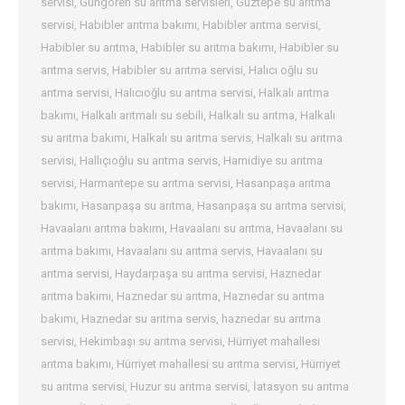
servisi
,
Güngören su arıtma servisleri
,
Güztepe su arıtma
servisi
,
Habibler arıtma bakımı
,
Habibler arıtma servisi
,
Habibler su arıtma
,
Habibler su arıtma bakımı
,
Habibler su
arıtma servis
,
Habibler su arıtma servisi
,
Halıcı oğlu su
arıtma servisi
,
Halıcıoğlu su arıtma servisi
,
Halkalı arıtma
bakımı
,
Halkalı arıtmalı su sebili
,
Halkalı su arıtma
,
Halkalı
su arıtma bakımı
,
Halkalı su arıtma servis
,
Halkalı su arıtma
servisi
,
Hallıçıoğlu su arıtma servis
,
Hamidiye su arıtma
servisi
,
Harmantepe su arıtma servisi
,
Hasanpaşa arıtma
bakımı
,
Hasanpaşa su arıtma
,
Hasanpaşa su arıtma servisi
,
Havaalanı arıtma bakımı
,
Havaalanı su arıtma
,
Havaalanı su
arıtma bakımı
,
Havaalanı su arıtma servis
,
Havaalanı su
arıtma servisi
,
Haydarpaşa su arıtma servisi
,
Haznedar
arıtma bakımı
,
Haznedar su arıtma
,
Haznedar su arıtma
bakımı
,
Haznedar su arıtma servis
,
haznedar su arıtma
servisi
,
Hekimbaşı su arıtma servisi
,
Hürriyet mahallesi
arıtma bakımı
,
Hürriyet mahallesi su arıtma servisi
,
Hürriyet
su arıtma servisi
,
Huzur su arıtma servisi
,
İatasyon su arıtma