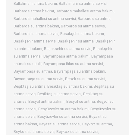
Baltalimanı arıtma bakımı
,
Baltalimanı su arıtma servisi
,
Barbaros arıtma bakımı
,
Barbaros mahallesi arıtma bakımı
,
Barbaros mahallesi su arıtma servisi
,
Barbaros su arıtma
,
Barbaros su arıtma bakımı
,
Barbaros su arıtma servis
,
Barbaros su arıtma servisi
,
Başakşehir arıtma bakımı
,
Başakşehir arıtma servis
,
Başakşehir su arıtma
,
Başakşehir
su arıtma bakımı
,
Başakşehir su arıtma servis
,
Başakşehir
su arıtma servisi
,
Bayrampaşa arıtma bakımı
,
Bayrampaşa
arıtmalı su sebili
,
Bayrampaşa ihlas su arıtma servisi
,
Bayrampaşa su arıtma
,
Bayrampaşa su arıtma bakımı
,
Bayrampaşa su arıtma servis
,
Bebek su arıtma servisi
,
Beşiktaş su arıtma
,
Beşiktaş su arıtma bakımı
,
Beşiktaş su
arıtma servis
,
Beşiktaş su arıtma servisi
,
Beşiktaş su
arıtmsa
,
Beşyol arıtma bakımı
,
Beşyol su arıtma
,
Beşyol su
arıtma servisi
,
Beşyüzevler su arıtma bakımı
,
Beşyüzevler su
arıtma servis
,
Beşyüzevler su arıtma servisi
,
Beyazıt su
arıtma bakımı
,
Beyazıt su arıtma servisi
,
Beykoz su arıtma
,
Beykoz su arıtma servis
,
Beykoz su arıtma servisi
,