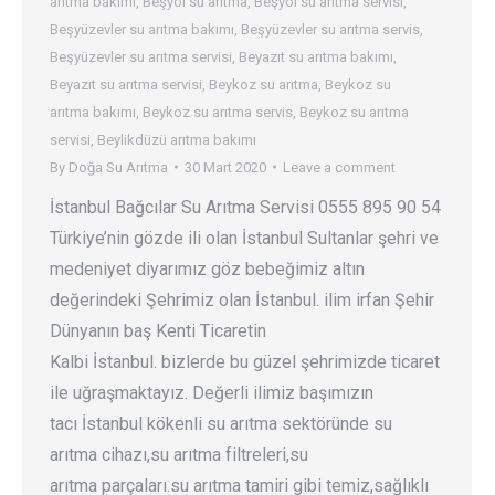
arıtma bakımı
,
Beşyol su arıtma
,
Beşyol su arıtma servisi
,
Beşyüzevler su arıtma bakımı
,
Beşyüzevler su arıtma servis
,
Beşyüzevler su arıtma servisi
,
Beyazıt su arıtma bakımı
,
Beyazıt su arıtma servisi
,
Beykoz su arıtma
,
Beykoz su
arıtma bakımı
,
Beykoz su arıtma servis
,
Beykoz su arıtma
servisi
,
Beylikdüzü arıtma bakımı
By
Doğa Su Arıtma
30 Mart 2020
Leave a comment
İstanbul Bağcılar Su Arıtma Servisi 0555 895 90 54
Türkiye’nin gözde ili olan İstanbul Sultanlar şehri ve
medeniyet diyarımız göz bebeğimiz altın
değerindeki Şehrimiz olan İstanbul. ilim irfan Şehir
Dünyanın baş Kenti Ticaretin
Kalbi İstanbul. bizlerde bu güzel şehrimizde ticaret
ile uğraşmaktayız. Değerli ilimiz başımızın
tacı İstanbul kökenli su arıtma sektöründe su
arıtma cihazı,su arıtma filtreleri,su
arıtma parçaları.su arıtma tamiri gibi temiz,sağlıklı