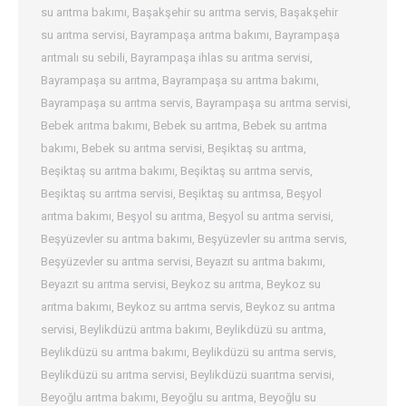
su arıtma bakımı
,
Başakşehir su arıtma servis
,
Başakşehir
su arıtma servisi
,
Bayrampaşa arıtma bakımı
,
Bayrampaşa
arıtmalı su sebili
,
Bayrampaşa ihlas su arıtma servisi
,
Bayrampaşa su arıtma
,
Bayrampaşa su arıtma bakımı
,
Bayrampaşa su arıtma servis
,
Bayrampaşa su arıtma servisi
,
Bebek arıtma bakımı
,
Bebek su arıtma
,
Bebek su arıtma
bakımı
,
Bebek su arıtma servisi
,
Beşiktaş su arıtma
,
Beşiktaş su arıtma bakımı
,
Beşiktaş su arıtma servis
,
Beşiktaş su arıtma servisi
,
Beşiktaş su arıtmsa
,
Beşyol
arıtma bakımı
,
Beşyol su arıtma
,
Beşyol su arıtma servisi
,
Beşyüzevler su arıtma bakımı
,
Beşyüzevler su arıtma servis
,
Beşyüzevler su arıtma servisi
,
Beyazıt su arıtma bakımı
,
Beyazıt su arıtma servisi
,
Beykoz su arıtma
,
Beykoz su
arıtma bakımı
,
Beykoz su arıtma servis
,
Beykoz su arıtma
servisi
,
Beylikdüzü arıtma bakımı
,
Beylikdüzü su arıtma
,
Beylikdüzü su arıtma bakımı
,
Beylikdüzü su arıtma servis
,
Beylikdüzü su arıtma servisi
,
Beylikdüzü suarıtma servisi
,
Beyoğlu arıtma bakımı
,
Beyoğlu su arıtma
,
Beyoğlu su