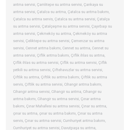
arıtma servisi
,
Çamlıtepe su arıtma servisi
,
Çankaya su
arıtma servisi
,
Çatalca su arıtma
,
Çatalca su arıtma bakımı
,
Çatalca su arıtma servis
,
Çatalca su arıtma servisi
,
Çatalça
su arıtma servisi
,
Çatalçeşme su arıtma servisi
,
Çayırbaşı su
arıtma servisi
,
Çekmeköy su arıtma
,
Çekmeköy su arıtma
servisi
,
Çeliktepe su arıtma servisi
,
Çemenzar su arıtma
servisi
,
Cennet arıtma bakımı
,
Cennet su arıtma
,
Cennet su
arıtma servisi
,
Çiflik arıtma bakımı
,
Çiflik ihlas su arıtma
,
Çiflik ihlas su arıtma servisi
,
Çiflik su arıtma servisi
,
Çiflik
yetkili su arıtma servisi
,
Çiftehavuzlar su arıtma servisi
,
Çiftlik su arıtma
,
Çiftlik su arıtma bakımı
,
Çiftlik su arıtma
servis
,
Çiftlik su arıtma servisi
,
Cihangir arıtma bakımı
,
Cihangir arıtma servisi
,
Cihangir su arıtma
,
Cihangir su
arıtma bakımı
,
Cihangir su arıtma servisi
,
Çınar arıtma
bakımı
,
Çınar Mahallesi su arıtma servisi
,
Çınar su arıtma
,
çınar su arıtma
,
çınar su arıtma bakımı
,
Çınar su arıtma
servis
,
Çınar su arıtma servisi
,
Cumhuriyet arıtma bakımı
,
Cumhuriyet su arıtma servisi
,
Davutpaşa su arıtma
,