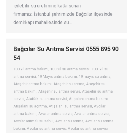
içilebilir su üretimine katkı sunan
firmamız. İstanbul şehrimizde Bağcılar ilçesinde
demirkapı mahallesinde su…
Bağcılar Su Arıtma Servisi 0555 895 90
54
100 Yıl arıtma bakımı
,
100 Yıl su arıtma servisi
,
100. Yıl su
arıtma servisi
,
19 Mayıs arıtma bakımı
,
19 mayıs su arıtma
,
Ataşehir arıtma bakımı
,
Ataşehir su arıtma
,
Ataşehir su
arıtma bakımı
,
Ataşehir su arıtma servis
,
Ataşehir su arıtma
servisi
,
Atatürk su arıtma servisi
,
Atışalanı arıtma bakımı
,
Atışalanı su açrıtma
,
Atışalanı su arıtma servisi
,
Avcılar
arıtma bakımı
,
Avcılar arıtma servis
,
Avcılar arıtma servisi
,
Avcılar arıtmalı su sebili
,
Avcılar su arıtma
,
Avcılar su arıtma
bakımı
,
Avcılar su arıtma servis
,
Avcılar su arıtma servisi
,