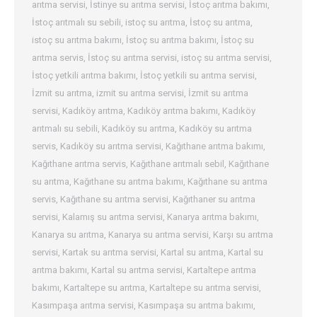
arıtma servisi
,
İstinye su arıtma servisi
,
İstoç arıtma bakımı
,
İstoç arıtmalı su sebili
,
istoç su arıtma
,
İstoç su arıtma
,
istoç su arıtma bakımı
,
İstoç su arıtma bakımı
,
İstoç su
arıtma servis
,
İstoç su arıtma servisi
,
istoç su arıtma servisi
,
İstoç yetkili arıtma bakımı
,
İstoç yetkili su arıtma servisi
,
İzmit su arıtma
,
izmit su arıtma servisi
,
İzmit su arıtma
servisi
,
Kadıköy arıtma
,
Kadıköy arıtma bakımı
,
Kadıköy
arıtmalı su sebili
,
Kadıköy su arıtma
,
Kadıköy su arıtma
servis
,
Kadıköy su arıtma servisi
,
Kağıthane arıtma bakımı
,
Kağıthane arıtma servis
,
Kağıthane arıtmalı sebil
,
Kağıthane
su arıtma
,
Kağıthane su arıtma bakımı
,
Kağıthane su arıtma
servis
,
Kağıthane su arıtma servisi
,
Kağıthaner su arıtma
servisi
,
Kalamış su arıtma servisi
,
Kanarya arıtma bakımı
,
Kanarya su arıtma
,
Kanarya su arıtma servisi
,
Karşı su arıtma
servisi
,
Kartak su arıtma servisi
,
Kartal su arıtma
,
Kartal su
arıtma bakımı
,
Kartal su arıtma servisi
,
Kartaltepe arıtma
bakımı
,
Kartaltepe su arıtma
,
Kartaltepe su arıtma servisi
,
Kasımpaşa arıtma servisi
,
Kasımpaşa su arıtma bakımı
,