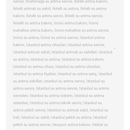
servisi
,
İbrahimağa su arıtma servisi
,
İkitelli arıtma bakımı
,
İkitelli arıtmalı su sebili
,
İkitelli su arıtma
,
İkitelli su arıtma
bakımı
,
İkitelli su arıtma servis
,
İkitelli su arıtma servisi
,
İkitellli su arıtma bakımı
,
İnönü arıtma bakımı
,
İnönü
mahallesi arıtma bakımı
,
İnönü mahallesi su arıtma servisi
,
İnönü su arıtma
,
İnönü su arıtma servisi
,
İstanbul arıtma
bakımı
,
İstanbul arıtma cihazları
,
İstanbul arıtma servisi
,
İstanbul arıtmalı sebili
,
İstanbul arıtmalı su sebilleri
,
İstanbul
su arıtma
,
istanbul su arıtma
,
İstanbul su arıtma bakımı
,
İstanbul su arıtma cihazı
,
İstanbul su arıtma cihazları
,
İstanbul su arıtma fiyatları
,
İstanbul su arıtma satış
,
İstanbul
su arıtma sebilleri
,
istanbul su arıtma servis
,
İstanbul su
arıtma servis
,
İstanbul su arıtma servisi
,
İstanbul su arıtma
servisleri
,
İstanbul su arıtma sistemi
,
İstanbul su arıtma
sistenleri
,
İstanbul su arıtma teknik servis
,
İstanbul su
arıtma yetkili servisi
,
İstanbul su arıtmalı sebil
,
İstanbul su
beli
,
İstanbul su sebili
,
İstanbul yetkili su arıtma
,
İstanbul
yetkili su arıtma servisi
,
İstasyon arıtma bakımı
,
İstiklal su