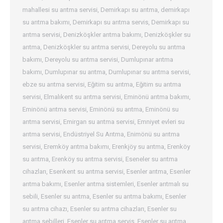
mahallesi su arıtma servisi
,
Demirkapı su arıtma
,
demirkapı
su arıtma bakımı
,
Demirkapı su arıtma servis
,
Demirkapı su
arıtma servisi
,
Denizköşkler arıtma bakımı
,
Denizköşkler su
arıtma
,
Denizköşkler su arıtma servisi
,
Dereyolu su arıtma
bakımı
,
Dereyolu su arıtma servisi
,
Dumlupınar arıtma
bakımı
,
Dumlupınar su arıtma
,
Dumlupınar su arıtma servisi
,
ebze su arıtma servisi
,
Eğitim su arıtma
,
Eğitim su arıtma
servisi
,
Elmalıkent su arıtma servisi
,
Eminönü arıtma bakımı
,
Eminönü arıtma servisi
,
Eminönü su arıtma
,
Eminönü su
arıtma servisi
,
Emirgan su arıtma servisi
,
Emniyet evleri su
arıtma servisi
,
Endüstriyel Su Arıtma
,
Enimönü su arıtma
servisi
,
Eremköy arıtma bakımı
,
Erenkjöy su arıtma
,
Erenköy
su arıtma
,
Erenköy su arıtma servisi
,
Eseneler su arıtma
cihazları
,
Esenkent su arıtma servisi
,
Esenler arıtma
,
Esenler
arıtma bakımı
,
Esenler arıtma sistemleri
,
Esenler arıtmalı su
sebili
,
Esenler su arıtma
,
Esenler su arıtma bakımı
,
Esenler
su arıtma cihazı
,
Esenler su arıtma cihazları
,
Esenler su
arıtma sebilleri
,
Esenler su arıtma servis
,
Esenler su arıtma