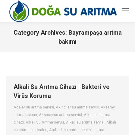
Category Archives:
Bayrampaşa arıtma
bakımı
You are here:
Alkali Su Arıtma Cihazı | Bakteri ve
Virüs Koruma
Adalar su arıtma servisi
,
Akıncılar su arıtma servis
,
Aksaray
arıtma bakımı
,
Aksaray su arıtma servisi
,
Alkali su arıtma
cihazı
,
Alkali Su Arıtma servis
,
Alkali su arıtma servisi
,
Alkali
su arıtma sistemleri
,
Ambarlı su arıtma servisi
,
arıtma