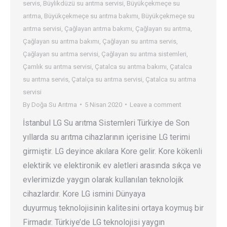
servis
,
Büylikdüzü su arıtma servisi
,
Büyükçekmeçe su
arıtma
,
Büyükçekmeçe su arıtma bakımı
,
Büyükçekmeçe su
arıtma servisi
,
Çağlayan arıtma bakımı
,
Çağlayan su arıtma
,
Çağlayan su arıtma bakımı
,
Çağlayan su arıtma servis
,
Çağlayan su arıtma servisi
,
Çağlayan su arıtma sistemleri
,
Çamlık su arıtma servisi
,
Çatalca su arıtma bakımı
,
Çatalca
su arıtma servis
,
Çatalça su arıtma servisi
,
Çatalca su arıtma
servisi
By
Doğa Su Arıtma
5 Nisan 2020
Leave a comment
İstanbul LG Su arıtma Sistemleri Türkiye de Son
yıllarda su arıtma cihazlarının içerisine LG terimi
girmiştir. LG deyince akılara Kore gelir. Kore kökenli
elektirik ve elektironik ev aletleri arasında sıkça ve
evlerimizde yaygın olarak kullanılan teknolojik
cihazlardır. Kore LG ismini Dünyaya
duyurmuş teknolojisinin kalitesini ortaya koymuş bir
Firmadır. Türkiye’de LG teknolojisi yaygın