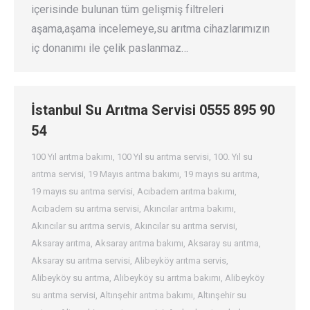
içerisinde bulunan tüm gelişmiş filtreleri
aşama,aşama incelemeye,su arıtma cihazlarımızın
iç donanımı ile çelik paslanmaz…
İstanbul Su Arıtma Servisi 0555 895 90
54
100 Yıl arıtma bakımı
,
100 Yıl su arıtma servisi
,
100. Yıl su
arıtma servisi
,
19 Mayıs arıtma bakımı
,
19 mayıs su arıtma
,
19 mayıs su arıtma servisi
,
Acıbadem arıtma bakımı
,
Acıbadem su arıtma servisi
,
Akıncılar arıtma bakımı
,
Akıncılar su arıtma servis
,
Akıncılar su arıtma servisi
,
Aksaray arıtma
,
Aksaray arıtma bakımı
,
Aksaray su arıtma
,
Aksaray su arıtma servisi
,
Alibeyköy arıtma servis
,
Alibeyköy su arıtma
,
Alibeyköy su arıtma bakımı
,
Alibeyköy
su arıtma servisi
,
Altınşehir arıtma bakımı
,
Altınşehir su