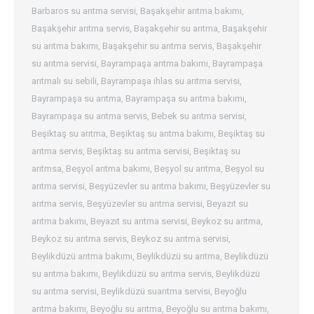
Barbaros su arıtma servisi
,
Başakşehir arıtma bakımı
,
Başakşehir arıtma servis
,
Başakşehir su arıtma
,
Başakşehir
su arıtma bakımı
,
Başakşehir su arıtma servis
,
Başakşehir
su arıtma servisi
,
Bayrampaşa arıtma bakımı
,
Bayrampaşa
arıtmalı su sebili
,
Bayrampaşa ihlas su arıtma servisi
,
Bayrampaşa su arıtma
,
Bayrampaşa su arıtma bakımı
,
Bayrampaşa su arıtma servis
,
Bebek su arıtma servisi
,
Beşiktaş su arıtma
,
Beşiktaş su arıtma bakımı
,
Beşiktaş su
arıtma servis
,
Beşiktaş su arıtma servisi
,
Beşiktaş su
arıtmsa
,
Beşyol arıtma bakımı
,
Beşyol su arıtma
,
Beşyol su
arıtma servisi
,
Beşyüzevler su arıtma bakımı
,
Beşyüzevler su
arıtma servis
,
Beşyüzevler su arıtma servisi
,
Beyazıt su
arıtma bakımı
,
Beyazıt su arıtma servisi
,
Beykoz su arıtma
,
Beykoz su arıtma servis
,
Beykoz su arıtma servisi
,
Beylikdüzü arıtma bakımı
,
Beylikdüzü su arıtma
,
Beylikdüzü
su arıtma bakımı
,
Beylikdüzü su arıtma servis
,
Beylikdüzü
su arıtma servisi
,
Beylikdüzü suarıtma servisi
,
Beyoğlu
arıtma bakımı
,
Beyoğlu su arıtma
,
Beyoğlu su arıtma bakımı
,