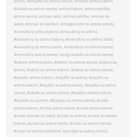
arıtma
,
Altınşehir su arıtma servisi
,
Ambarlı arıtma bakımı
,
Ambarlı su arıtma servisi
,
arıtma bakımı
,
arıtma sebilleri
,
arıtma servisi
,
arıtmalı sebil
,
arıtmalı sebiller
,
arıtmalı su
sebili
,
Arıtmalı su sebilleri
,
Armağanevler su arıtma servisi
,
Arnavutköy arıtma bakımı
,
Arnavutköy su arıtma
,
Arnavutköy su arıtma bakımı
,
Arnavutköy su arıtma sebili
,
Arnavutköy su arıtma servis
,
Arnavutköy su arıtma servisi
,
Arnevutköy arıtma servisi
,
Aşağı dudullu su arıtma servisi
,
Atakent arıtma bakımı
,
Atakent su arıtma servisi
,
Ataköy su
arıtma
,
Ataköy su arıtma bakımı
,
Ataköy su arıtma servisi
,
Ataşehir arıtma bakımı
,
Ataşehir su arıtma
,
Ataşehir su
arıtma bakımı
,
Ataşehir su arıtma servis
,
Ataşehir su arıtma
servisi
,
Atatürk su arıtma servisi
,
Atışalanı arıtma bakımı
,
Atışalanı su açrıtma
,
Atışalanı su arıtma servisi
,
Avcılar
arıtma bakımı
,
Avcılar arıtma servis
,
Avcılar arıtma servisi
,
Avcılar arıtmalı su sebili
,
Avcılar su arıtma
,
Avcılar su arıtma
bakımı
,
Avcılar su arıtma servis
,
Avcılar su arıtma servisi
,
Avcılar su arıtma sistemleri
,
Ayazağa su arıtma servisi
,