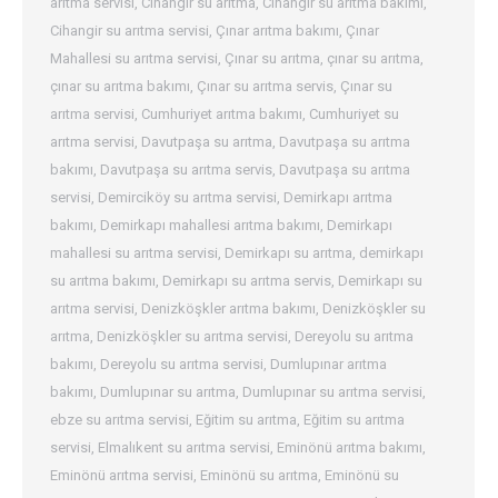
arıtma servisi
,
Cihangir su arıtma
,
Cihangir su arıtma bakımı
,
Cihangir su arıtma servisi
,
Çınar arıtma bakımı
,
Çınar
Mahallesi su arıtma servisi
,
Çınar su arıtma
,
çınar su arıtma
,
çınar su arıtma bakımı
,
Çınar su arıtma servis
,
Çınar su
arıtma servisi
,
Cumhuriyet arıtma bakımı
,
Cumhuriyet su
arıtma servisi
,
Davutpaşa su arıtma
,
Davutpaşa su arıtma
bakımı
,
Davutpaşa su arıtma servis
,
Davutpaşa su arıtma
servisi
,
Demirciköy su arıtma servisi
,
Demirkapı arıtma
bakımı
,
Demirkapı mahallesi arıtma bakımı
,
Demirkapı
mahallesi su arıtma servisi
,
Demirkapı su arıtma
,
demirkapı
su arıtma bakımı
,
Demirkapı su arıtma servis
,
Demirkapı su
arıtma servisi
,
Denizköşkler arıtma bakımı
,
Denizköşkler su
arıtma
,
Denizköşkler su arıtma servisi
,
Dereyolu su arıtma
bakımı
,
Dereyolu su arıtma servisi
,
Dumlupınar arıtma
bakımı
,
Dumlupınar su arıtma
,
Dumlupınar su arıtma servisi
,
ebze su arıtma servisi
,
Eğitim su arıtma
,
Eğitim su arıtma
servisi
,
Elmalıkent su arıtma servisi
,
Eminönü arıtma bakımı
,
Eminönü arıtma servisi
,
Eminönü su arıtma
,
Eminönü su