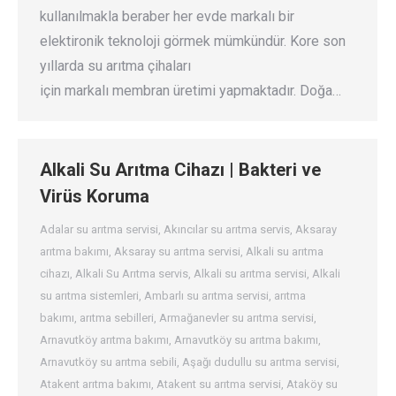
kullanılmakla beraber her evde markalı bir
elektironik teknoloji görmek mümkündür. Kore son
yıllarda su arıtma çihaları
için markalı membran üretimi yapmaktadır. Doğa…
Alkali Su Arıtma Cihazı | Bakteri ve
Virüs Koruma
Adalar su arıtma servisi
,
Akıncılar su arıtma servis
,
Aksaray
arıtma bakımı
,
Aksaray su arıtma servisi
,
Alkali su arıtma
cihazı
,
Alkali Su Arıtma servis
,
Alkali su arıtma servisi
,
Alkali
su arıtma sistemleri
,
Ambarlı su arıtma servisi
,
arıtma
bakımı
,
arıtma sebilleri
,
Armağanevler su arıtma servisi
,
Arnavutköy arıtma bakımı
,
Arnavutköy su arıtma bakımı
,
Arnavutköy su arıtma sebili
,
Aşağı dudullu su arıtma servisi
,
Atakent arıtma bakımı
,
Atakent su arıtma servisi
,
Ataköy su