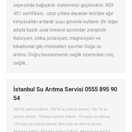
sayesinde bağışıklık sisteminizi güçlendirin. NSF
401 sertifikası, uzun yıllara dayanan tecrübe ağır
kimyasalları arıtarak suyu güvenle kullanın. Bir diğer
adıyla bazik sular mineral açısından zengindir.
Kalsiyum, silika, potasyum, magnezyum ve
bikarbonat gibi mineralleri içerirler Doğa su
arıtma .Doğru beslenmenin sağlık üzerindeki rolü,
sağlık…
İstanbul Su Arıtma Servisi 0555 895 90
54
100 Yıl arıtma bakımı
,
100 Yıl su arıtma servisi
,
100. Yıl su
arıtma servisi
,
19 Mayıs arıtma bakımı
,
19 mayıs su arıtma
,
19 mayıs su arıtma servisi
,
Akıncılar su arıtma servisi
,
Aksaray arıtma
,
Aksaray arıtma bakımı
,
Aksaray su arıtma
,