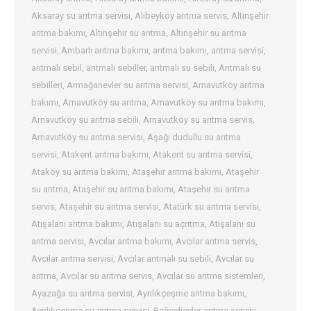
Aksaray su arıtma servisi
,
Alibeyköy arıtma servis
,
Altınşehir
arıtma bakımı
,
Altınşehir su arıtma
,
Altınşehir su arıtma
servisi
,
Ambarlı arıtma bakımı
,
arıtma bakımı
,
arıtma servisi
,
arıtmalı sebil
,
arıtmalı sebiller
,
arıtmalı su sebili
,
Arıtmalı su
sebilleri
,
Armağanevler su arıtma servisi
,
Arnavutköy arıtma
bakımı
,
Arnavutköy su arıtma
,
Arnavutköy su arıtma bakımı
,
Arnavutköy su arıtma sebili
,
Arnavutköy su arıtma servis
,
Arnavutköy su arıtma servisi
,
Aşağı dudullu su arıtma
servisi
,
Atakent arıtma bakımı
,
Atakent su arıtma servisi
,
Ataköy su arıtma bakımı
,
Ataşehir arıtma bakımı
,
Ataşehir
su arıtma
,
Ataşehir su arıtma bakımı
,
Ataşehir su arıtma
servis
,
Ataşehir su arıtma servisi
,
Atatürk su arıtma servisi
,
Atışalanı arıtma bakımı
,
Atışalanı su açrıtma
,
Atışalanı su
arıtma servisi
,
Avcılar arıtma bakımı
,
Avcılar arıtma servis
,
Avcılar arıtma servisi
,
Avcılar arıtmalı su sebili
,
Avcılar su
arıtma
,
Avcılar su arıtma servis
,
Avcılar su arıtma sistemleri
,
Ayazağa su arıtma servisi
,
Ayrılıkçeşme arıtma bakımı
,
Ayrılıkçeşme su arıtma servisi
,
Bağçelievler arıtma servisi
,