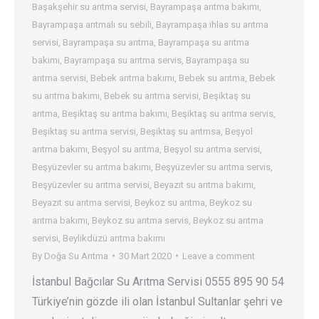
Başakşehir su arıtma servisi
,
Bayrampaşa arıtma bakımı
,
Bayrampaşa arıtmalı su sebili
,
Bayrampaşa ihlas su arıtma
servisi
,
Bayrampaşa su arıtma
,
Bayrampaşa su arıtma
bakımı
,
Bayrampaşa su arıtma servis
,
Bayrampaşa su
arıtma servisi
,
Bebek arıtma bakımı
,
Bebek su arıtma
,
Bebek
su arıtma bakımı
,
Bebek su arıtma servisi
,
Beşiktaş su
arıtma
,
Beşiktaş su arıtma bakımı
,
Beşiktaş su arıtma servis
,
Beşiktaş su arıtma servisi
,
Beşiktaş su arıtmsa
,
Beşyol
arıtma bakımı
,
Beşyol su arıtma
,
Beşyol su arıtma servisi
,
Beşyüzevler su arıtma bakımı
,
Beşyüzevler su arıtma servis
,
Beşyüzevler su arıtma servisi
,
Beyazıt su arıtma bakımı
,
Beyazıt su arıtma servisi
,
Beykoz su arıtma
,
Beykoz su
arıtma bakımı
,
Beykoz su arıtma servis
,
Beykoz su arıtma
servisi
,
Beylikdüzü arıtma bakımı
By
Doğa Su Arıtma
30 Mart 2020
Leave a comment
İstanbul Bağcılar Su Arıtma Servisi 0555 895 90 54
Türkiye’nin gözde ili olan İstanbul Sultanlar şehri ve