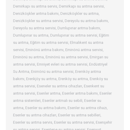
Demirkapı su arıtma servis
,
Demirkapı su arıtma servisi
,
Denizköşkler arıtma bakımı
,
Denizköşkler su arıtma
,
Denizköşkler su arıtma servisi
,
Dereyolu su arıtma bakımı
,
Dereyolu su arıtma servisi
,
Dumlupınar arıtma bakımı
,
Dumlupınar su arıtma
,
Dumlupınar su arıtma servisi
,
Eğitim
su arıtma
,
Eğitim su arıtma servisi
,
Elmalıkent su arıtma
servisi
,
Eminönü arıtma bakımı
,
Eminönü arıtma servisi
,
Eminönü su arıtma
,
Eminönü su arıtma servisi
,
Emirgan su
arıtma servisi
,
Emniyet evleri su arıtma servisi
,
Endüstriyel
Su Arıtma
,
Enimönü su arıtma servisi
,
Eremköy arıtma
bakımı
,
Erenkjöy su arıtma
,
Erenköy su arıtma
,
Erenköy su
arıtma servisi
,
Eseneler su arıtma cihazları
,
Esenkent su
arıtma servisi
,
Esenler arıtma
,
Esenler arıtma bakımı
,
Esenler
arıtma sistemleri
,
Esenler arıtmalı su sebili
,
Esenler su
arıtma
,
Esenler su arıtma bakımı
,
Esenler su arıtma cihazı
,
Esenler su arıtma cihazları
,
Esenler su arıtma sebilleri
,
Esenler su arıtma servis
,
Esenler su arıtma servisi
,
Esenşehir
su arıtma servisi
,
Esentepe su arıtma servisi
,
Esenyurt