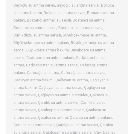
Beyoğlu su arıtma servis
,
Beyoğlu su arıtma servisi
,
Bolluca
su arıtma bakımı
,
Bolluca su arıtma servisi
,
Bostancı arıtma
bakımı
,
Bostancı arıtmalı su sebili
,
Bostancı su arıtma
,
Bostancı su arıtma servis
,
Bostancı su arıtma servisi
,
Büylikdüzü su arıtma servisi
,
Büyükçekmeçe su arıtma
,
Büyükçekmeçe su arıtma bakımı
,
Büyükçekmeçe su arıtma
servisi
,
Büyükdere arıtma bakımı
,
Büyükdere su arıtma
servisi
,
Caddebostan arıtma bakımı
,
Caddebostan su
arıtma
,
Caddebostan su arıtma servisi
,
Caferağa arıtma
bakımı
,
Caferağa su arıtma
,
Caferağa su arıtma servisi
,
Çağlayan arıtma bakımı
,
Çağlayan su arıtma
,
Çağlayan su
arıtma bakımı
,
Çağlayan su arıtma servis
,
Çağlayan su
arıtma servisi
,
Çağlayan su arıtma sistemleri
,
Çakmak su
arıtma servisi
,
Çamlık su arıtma servisi
,
Çamlıkahve su
arıtma servisi
,
Çamlıtepe su arıtma servisi
,
Çankaya su
arıtma servisi
,
Çatalca su arıtma
,
Çatalca su arıtma bakımı
,
Çatalca su arıtma servis
,
Çatalça su arıtma servisi
,
Çatalca
su arıtma servisi
,
Çatalçeşme su arıtma servisi
,
Çayırbaşı su