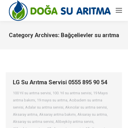
Category Archives:
Bağçelievler su arıtma
You are here:
LG Su Arıtma Servisi 0555 895 90 54
100 Yıl su arıtma servisi
,
100. Yıl su arıtma servisi
,
19 Mayıs
arıtma bakımı
,
19 mayıs su arıtma
,
Acıbadem su arıtma
servisi
,
Adalar su arıtma servisi
,
Akıncılar su arıtma servisi
,
Aksaray arıtma
,
Aksaray arıtma bakımı
,
Aksaray su arıtma
,
Aksaray su arıtma servisi
,
Alibeyköy arıtma servis
,