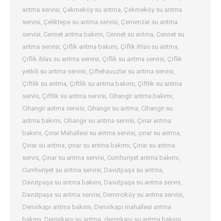
arıtma servisi
,
Çekmeköy su arıtma
,
Çekmeköy su arıtma
servisi
,
Çeliktepe su arıtma servisi
,
Çemenzar su arıtma
servisi
,
Cennet arıtma bakımı
,
Cennet su arıtma
,
Cennet su
arıtma servisi
,
Çiflik arıtma bakımı
,
Çiflik ihlas su arıtma
,
Çiflik ihlas su arıtma servisi
,
Çiflik su arıtma servisi
,
Çiflik
yetkili su arıtma servisi
,
Çiftehavuzlar su arıtma servisi
,
Çiftlik su arıtma
,
Çiftlik su arıtma bakımı
,
Çiftlik su arıtma
servis
,
Çiftlik su arıtma servisi
,
Cihangir arıtma bakımı
,
Cihangir arıtma servisi
,
Cihangir su arıtma
,
Cihangir su
arıtma bakımı
,
Cihangir su arıtma servisi
,
Çınar arıtma
bakımı
,
Çınar Mahallesi su arıtma servisi
,
çınar su arıtma
,
Çınar su arıtma
,
çınar su arıtma bakımı
,
Çınar su arıtma
servis
,
Çınar su arıtma servisi
,
Cumhuriyet arıtma bakımı
,
Cumhuriyet su arıtma servisi
,
Davutpaşa su arıtma
,
Davutpaşa su arıtma bakımı
,
Davutpaşa su arıtma servis
,
Davutpaşa su arıtma servisi
,
Demirciköy su arıtma servisi
,
Demirkapı arıtma bakımı
,
Demirkapı mahallesi arıtma
bakımı
,
Demirkapı su arıtma
,
demirkapı su arıtma bakımı
,