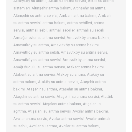
Alibeyköy su arıtma
,
Alkali su arıtma servisi
,
Alkali su arıtma
sistemleri
,
Altınşehir arıtma bakımı
,
Altınşehir su arıtma
,
Altınşehir su arıtma servisi
,
Ambarlı arıtma bakımı
,
Ambarlı
su arıtma servisi
,
arıtma bakımı
,
arıtma sebilleri
,
arıtma
servisi
,
arıtmalı sebil
,
arıtmalı sebiller
,
arıtmalı su sebili
,
Armağanevler su arıtma servisi
,
Arnavutköy arıtma bakımı
,
Arnavutköy su arıtma
,
Arnavutköy su arıtma bakımı
,
Arnavutköy su arıtma sebili
,
Arnavutköy su arıtma servis
,
Arnavutköy su arıtma servisi
,
Arnevutköy arıtma servisi
,
Aşağı dudullu su arıtma servisi
,
Atakent arıtma bakımı
,
Atakent su arıtma servisi
,
Ataköy su arıtma
,
Ataköy su
arıtma bakımı
,
Ataköy su arıtma servisi
,
Ataşehir arıtma
bakımı
,
Ataşehir su arıtma
,
Ataşehir su arıtma bakımı
,
Ataşehir su arıtma servis
,
Ataşehir su arıtma servisi
,
Atatürk
su arıtma servisi
,
Atışalanı arıtma bakımı
,
Atışalanı su
açrıtma
,
Atışalanı su arıtma servisi
,
Avcılar arıtma bakımı
,
Avcılar arıtma servis
,
Avcılar arıtma servisi
,
Avcılar arıtmalı
su sebili
,
Avcılar su arıtma
,
Avcılar su arıtma bakımı
,