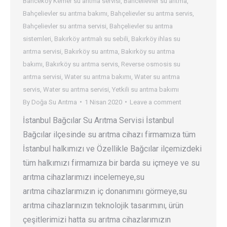
Bahceköy Kemer su arıtma servisi
,
Bahcelievler su arıtma
,
Bahçelievler su arıtma bakımı
,
Bahçelievler su arıtma servis
,
Bahçelievler su arıtma servisi
,
Bahçelievler su arıtma
sistemleri
,
Bakırköy arıtmalı su sebili
,
Bakırköy ihlas su
arıtma servisi
,
Bakırköy su arıtma
,
Bakırköy su arıtma
bakımı
,
Bakırköy su arıtma servis
,
Reverse osmosis su
arıtma servisi
,
Water su arıtma bakımı
,
Water su arıtma
servis
,
Water su arıtma servisi
,
Yetkili su arıtma bakımı
By
Doğa Su Arıtma
1 Nisan 2020
Leave a comment
İstanbul Bağcılar Su Arıtma Servisi İstanbul
Bağcılar ilçesinde su arıtma cihazı firmamıza tüm
İstanbul halkımızı ve Özellikle Bağcılar ilçemizdeki
tüm halkımızı firmamıza bir barda su içmeye ve su
arıtma cihazlarımızı incelemeye,su
arıtma cihazlarımızın iç donanımını görmeye,su
arıtma cihazlarınızın teknolojik tasarımını, ürün
çeşitlerimizi hatta su arıtma cihazlarımızın