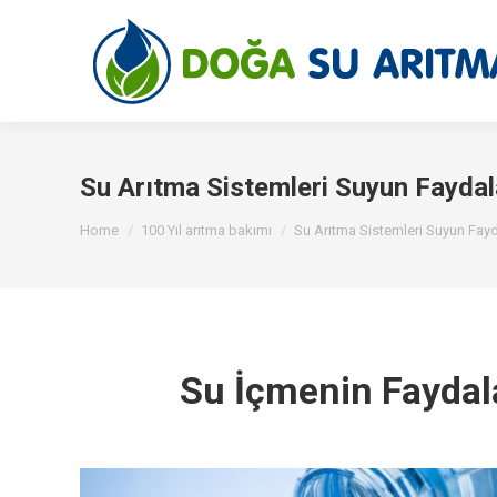
Su Arıtma Sistemleri Suyun Faydal
You are here:
Home
100 Yıl arıtma bakımı
Su Arıtma Sistemleri Suyun Fayd
Su İçmenin Faydal