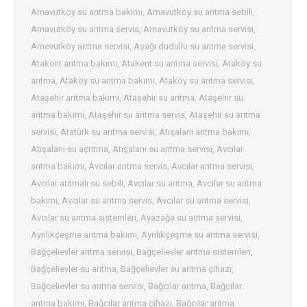
Arnavutköy su arıtma bakımı
,
Arnavutköy su arıtma sebili
,
Arnavutköy su arıtma servis
,
Arnavutköy su arıtma servisi
,
Arnevutköy arıtma servisi
,
Aşağı dudullu su arıtma servisi
,
Atakent arıtma bakımı
,
Atakent su arıtma servisi
,
Ataköy su
arıtma
,
Ataköy su arıtma bakımı
,
Ataköy su arıtma servisi
,
Ataşehir arıtma bakımı
,
Ataşehir su arıtma
,
Ataşehir su
arıtma bakımı
,
Ataşehir su arıtma servis
,
Ataşehir su arıtma
servisi
,
Atatürk su arıtma servisi
,
Atışalanı arıtma bakımı
,
Atışalanı su açrıtma
,
Atışalanı su arıtma servisi
,
Avcılar
arıtma bakımı
,
Avcılar arıtma servis
,
Avcılar arıtma servisi
,
Avcılar arıtmalı su sebili
,
Avcılar su arıtma
,
Avcılar su arıtma
bakımı
,
Avcılar su arıtma servis
,
Avcılar su arıtma servisi
,
Avcılar su arıtma sistemleri
,
Ayazağa su arıtma servisi
,
Ayrılıkçeşme arıtma bakımı
,
Ayrılıkçeşme su arıtma servisi
,
Bağçelievler arıtma servisi
,
Bağçelievler arıtma sistemleri
,
Bağçelievler su arıtma
,
Bağçelievler su arıtma çihazı
,
Bağcelievler su arıtma servisi
,
Bağcılar arıtma
,
Bağcılar
arıtma bakımı
,
Bağcılar arıtma cihazı
,
Bağcılar arıtma