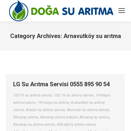
Category Archives:
Arnavutköy su arıtma
You are here:
LG Su Arıtma Servisi 0555 895 90 54
100 Yıl su arıtma servisi
,
100. Yıl su arıtma servisi
,
19 Mayıs
arıtma bakımı
,
19 mayıs su arıtma
,
Acıbadem su arıtma
servisi
,
Adalar su arıtma servisi
,
Akıncılar su arıtma servisi
,
Aksaray arıtma
,
Aksaray arıtma bakımı
,
Aksaray su arıtma
,
Aksaray su arıtma servisi
,
Alibeyköy arıtma servis
,