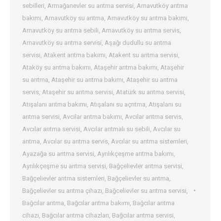
sebilleri
,
Armağanevler su arıtma servisi
,
Arnavutköy arıtma
bakımı
,
Arnavutköy su arıtma
,
Arnavutköy su arıtma bakımı
,
Arnavutköy su arıtma sebili
,
Arnavutköy su arıtma servis
,
Arnavutköy su arıtma servisi
,
Aşağı dudullu su arıtma
servisi
,
Atakent arıtma bakımı
,
Atakent su arıtma servisi
,
Ataköy su arıtma bakımı
,
Ataşehir arıtma bakımı
,
Ataşehir
su arıtma
,
Ataşehir su arıtma bakımı
,
Ataşehir su arıtma
servis
,
Ataşehir su arıtma servisi
,
Atatürk su arıtma servisi
,
Atışalanı arıtma bakımı
,
Atışalanı su açrıtma
,
Atışalanı su
arıtma servisi
,
Avcılar arıtma bakımı
,
Avcılar arıtma servis
,
Avcılar arıtma servisi
,
Avcılar arıtmalı su sebili
,
Avcılar su
arıtma
,
Avcılar su arıtma servis
,
Avcılar su arıtma sistemleri
,
Ayazağa su arıtma servisi
,
Ayrılıkçeşme arıtma bakımı
,
Ayrılıkçeşme su arıtma servisi
,
Bağçelievler arıtma servisi
,
Bağçelievler arıtma sistemleri
,
Bağçelievler su arıtma
,
Bağçelievler su arıtma çihazı
,
Bağcelievler su arıtma servisi
,
Bağcılar arıtma
,
Bağcılar arıtma bakımı
,
Bağcılar arıtma
cihazı
,
Bağcılar arıtma cihazları
,
Bağcılar arıtma servisi
,