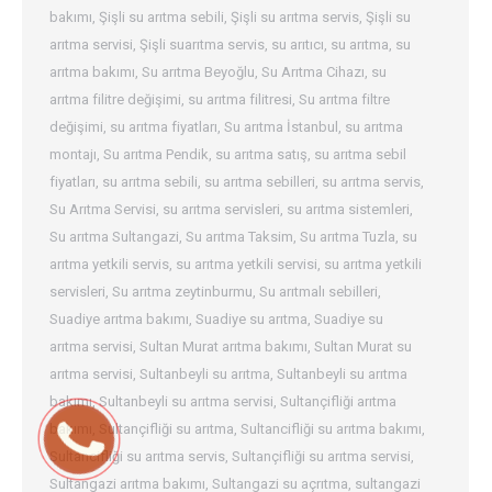
bakımı
,
Şişli su arıtma sebili
,
Şişli su arıtma servis
,
Şişli su
arıtma servisi
,
Şişli suarıtma servis
,
su arıtıcı
,
su arıtma
,
su
arıtma bakımı
,
Su arıtma Beyoğlu
,
Su Arıtma Cihazı
,
su
arıtma filitre değişimi
,
su arıtma filitresi
,
Su arıtma filtre
değişimi
,
su arıtma fiyatları
,
Su arıtma İstanbul
,
su arıtma
montajı
,
Su arıtma Pendik
,
su arıtma satış
,
su arıtma sebil
fiyatları
,
su arıtma sebili
,
su arıtma sebilleri
,
su arıtma servis
,
Su Arıtma Servisi
,
su arıtma servisleri
,
su arıtma sistemleri
,
Su arıtma Sultangazi
,
Su arıtma Taksim
,
Su arıtma Tuzla
,
su
arıtma yetkili servis
,
su arıtma yetkili servisi
,
su arıtma yetkili
servisleri
,
Su arıtma zeytinburmu
,
Su arıtmalı sebilleri
,
Suadiye arıtma bakımı
,
Suadiye su arıtma
,
Suadiye su
arıtma servisi
,
Sultan Murat arıtma bakımı
,
Sultan Murat su
arıtma servisi
,
Sultanbeyli su arıtma
,
Sultanbeyli su arıtma
bakımı
,
Sultanbeyli su arıtma servisi
,
Sultançifliği arıtma
bakımı
,
Sultançifliği su arıtma
,
Sultancifliği su arıtma bakımı
,
Sultancifliği su arıtma servis
,
Sultançifliği su arıtma servisi
,
Sultangazi arıtma bakımı
,
Sultangazi su açrıtma
,
sultangazi