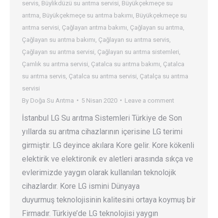
servis
,
Büylikdüzü su arıtma servisi
,
Büyükçekmeçe su
arıtma
,
Büyükçekmeçe su arıtma bakımı
,
Büyükçekmeçe su
arıtma servisi
,
Çağlayan arıtma bakımı
,
Çağlayan su arıtma
,
Çağlayan su arıtma bakımı
,
Çağlayan su arıtma servis
,
Çağlayan su arıtma servisi
,
Çağlayan su arıtma sistemleri
,
Çamlık su arıtma servisi
,
Çatalca su arıtma bakımı
,
Çatalca
su arıtma servis
,
Çatalca su arıtma servisi
,
Çatalça su arıtma
servisi
By
Doğa Su Arıtma
5 Nisan 2020
Leave a comment
İstanbul LG Su arıtma Sistemleri Türkiye de Son
yıllarda su arıtma cihazlarının içerisine LG terimi
girmiştir. LG deyince akılara Kore gelir. Kore kökenli
elektirik ve elektironik ev aletleri arasında sıkça ve
evlerimizde yaygın olarak kullanılan teknolojik
cihazlardır. Kore LG ismini Dünyaya
duyurmuş teknolojisinin kalitesini ortaya koymuş bir
Firmadır. Türkiye’de LG teknolojisi yaygın