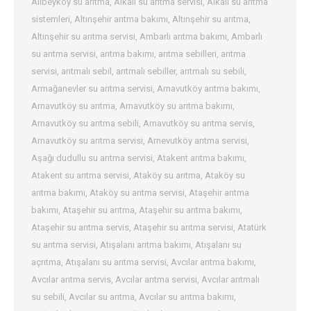
Alibeyköy su arıtma
,
Alkali su arıtma servisi
,
Alkali su arıtma
sistemleri
,
Altınşehir arıtma bakımı
,
Altınşehir su arıtma
,
Altınşehir su arıtma servisi
,
Ambarlı arıtma bakımı
,
Ambarlı
su arıtma servisi
,
arıtma bakımı
,
arıtma sebilleri
,
arıtma
servisi
,
arıtmalı sebil
,
arıtmalı sebiller
,
arıtmalı su sebili
,
Armağanevler su arıtma servisi
,
Arnavutköy arıtma bakımı
,
Arnavutköy su arıtma
,
Arnavutköy su arıtma bakımı
,
Arnavutköy su arıtma sebili
,
Arnavutköy su arıtma servis
,
Arnavutköy su arıtma servisi
,
Arnevutköy arıtma servisi
,
Aşağı dudullu su arıtma servisi
,
Atakent arıtma bakımı
,
Atakent su arıtma servisi
,
Ataköy su arıtma
,
Ataköy su
arıtma bakımı
,
Ataköy su arıtma servisi
,
Ataşehir arıtma
bakımı
,
Ataşehir su arıtma
,
Ataşehir su arıtma bakımı
,
Ataşehir su arıtma servis
,
Ataşehir su arıtma servisi
,
Atatürk
su arıtma servisi
,
Atışalanı arıtma bakımı
,
Atışalanı su
açrıtma
,
Atışalanı su arıtma servisi
,
Avcılar arıtma bakımı
,
Avcılar arıtma servis
,
Avcılar arıtma servisi
,
Avcılar arıtmalı
su sebili
,
Avcılar su arıtma
,
Avcılar su arıtma bakımı
,