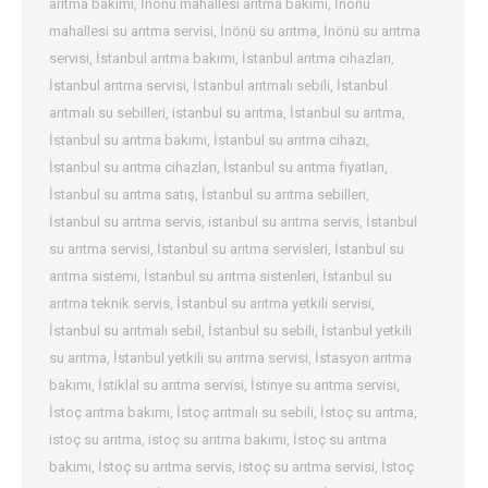
arıtma bakımı
,
İnönü mahallesi arıtma bakımı
,
İnönü
mahallesi su arıtma servisi
,
İnönü su arıtma
,
İnönü su arıtma
servisi
,
İstanbul arıtma bakımı
,
İstanbul arıtma cihazları
,
İstanbul arıtma servisi
,
İstanbul arıtmalı sebili
,
İstanbul
arıtmalı su sebilleri
,
istanbul su arıtma
,
İstanbul su arıtma
,
İstanbul su arıtma bakımı
,
İstanbul su arıtma cihazı
,
İstanbul su arıtma cihazları
,
İstanbul su arıtma fiyatları
,
İstanbul su arıtma satış
,
İstanbul su arıtma sebilleri
,
İstanbul su arıtma servis
,
istanbul su arıtma servis
,
İstanbul
su arıtma servisi
,
İstanbul su arıtma servisleri
,
İstanbul su
arıtma sistemi
,
İstanbul su arıtma sistenleri
,
İstanbul su
arıtma teknik servis
,
İstanbul su arıtma yetkili servisi
,
İstanbul su arıtmalı sebil
,
İstanbul su sebili
,
İstanbul yetkili
su arıtma
,
İstanbul yetkili su arıtma servisi
,
İstasyon arıtma
bakımı
,
İstiklal su arıtma servisi
,
İstinye su arıtma servisi
,
İstoç arıtma bakımı
,
İstoç arıtmalı su sebili
,
İstoç su arıtma
,
istoç su arıtma
,
istoç su arıtma bakımı
,
İstoç su arıtma
bakımı
,
İstoç su arıtma servis
,
istoç su arıtma servisi
,
İstoç