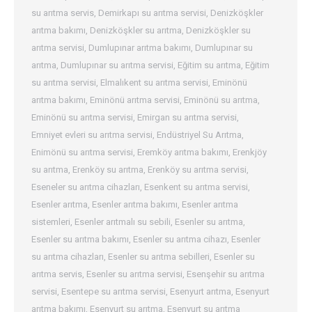
su arıtma servis
,
Demirkapı su arıtma servisi
,
Denizköşkler
arıtma bakımı
,
Denizköşkler su arıtma
,
Denizköşkler su
arıtma servisi
,
Dumlupınar arıtma bakımı
,
Dumlupınar su
arıtma
,
Dumlupınar su arıtma servisi
,
Eğitim su arıtma
,
Eğitim
su arıtma servisi
,
Elmalıkent su arıtma servisi
,
Eminönü
arıtma bakımı
,
Eminönü arıtma servisi
,
Eminönü su arıtma
,
Eminönü su arıtma servisi
,
Emirgan su arıtma servisi
,
Emniyet evleri su arıtma servisi
,
Endüstriyel Su Arıtma
,
Enimönü su arıtma servisi
,
Eremköy arıtma bakımı
,
Erenkjöy
su arıtma
,
Erenköy su arıtma
,
Erenköy su arıtma servisi
,
Eseneler su arıtma cihazları
,
Esenkent su arıtma servisi
,
Esenler arıtma
,
Esenler arıtma bakımı
,
Esenler arıtma
sistemleri
,
Esenler arıtmalı su sebili
,
Esenler su arıtma
,
Esenler su arıtma bakımı
,
Esenler su arıtma cihazı
,
Esenler
su arıtma cihazları
,
Esenler su arıtma sebilleri
,
Esenler su
arıtma servis
,
Esenler su arıtma servisi
,
Esenşehir su arıtma
servisi
,
Esentepe su arıtma servisi
,
Esenyurt arıtma
,
Esenyurt
arıtma bakımı
,
Esenyurt su arıtma
,
Esenyurt su arıtma