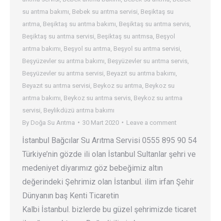
su arıtma bakımı
,
Bebek su arıtma servisi
,
Beşiktaş su
arıtma
,
Beşiktaş su arıtma bakımı
,
Beşiktaş su arıtma servis
,
Beşiktaş su arıtma servisi
,
Beşiktaş su arıtmsa
,
Beşyol
arıtma bakımı
,
Beşyol su arıtma
,
Beşyol su arıtma servisi
,
Beşyüzevler su arıtma bakımı
,
Beşyüzevler su arıtma servis
,
Beşyüzevler su arıtma servisi
,
Beyazıt su arıtma bakımı
,
Beyazıt su arıtma servisi
,
Beykoz su arıtma
,
Beykoz su
arıtma bakımı
,
Beykoz su arıtma servis
,
Beykoz su arıtma
servisi
,
Beylikdüzü arıtma bakımı
By
Doğa Su Arıtma
30 Mart 2020
Leave a comment
İstanbul Bağcılar Su Arıtma Servisi 0555 895 90 54
Türkiye’nin gözde ili olan İstanbul Sultanlar şehri ve
medeniyet diyarımız göz bebeğimiz altın
değerindeki Şehrimiz olan İstanbul. ilim irfan Şehir
Dünyanın baş Kenti Ticaretin
Kalbi İstanbul. bizlerde bu güzel şehrimizde ticaret