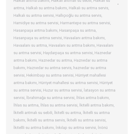
Halkalı arıtma bakımı
,
Halkalı arıtmalı su sebili
,
Halkalı su
arıtma
,
Halkalı su arıtma bakımı
,
Halkalı su arıtma servis
,
Halkalı su arıtma servisi
,
Hallıçıoğlu su arıtma servis
,
Hamidiye su arıtma servisi
,
Harmantepe su arıtma servisi
,
Hasanpaşa arıtma bakımı
,
Hasanpaşa su arıtma
,
Hasanpaşa su arıtma servisi
,
Havaalanı arıtma bakımı
,
Havaalanı su arıtma
,
Havaalanı su arıtma bakımı
,
Havaalanı
su arıtma servisi
,
Haydarpaşa su arıtma servisi
,
Haznedar
arıtma bakımı
,
Haznedar su arıtma
,
Haznedar su arıtma
bakımı
,
Haznedar su arıtma servis
,
haznedar su arıtma
servisi
,
Hekimbaşı su arıtma servisi
,
Hürriyet mahallesi
arıtma bakımı
,
Hürriyet mahallesi su arıtma servisi
,
Hürriyet
su arıtma servisi
,
Huzur su arıtma servisi
,
İatasyon su arıtma
servisi
,
İbrahimağa su arıtma servisi
,
İhlas arıtma bakımı
,
İhlas su arıtma
,
İhlas su arıtma servisi
,
İkitelli arıtma bakımı
,
İkitelli arıtmalı su sebili
,
İkitelli su arıtma
,
İkitelli su arıtma
bakımı
,
İkitelli su arıtma servis
,
İkitelli su arıtma servisi
,
İkitellli su arıtma bakımı
,
İnkılap su arıtma servisi
,
İnönü