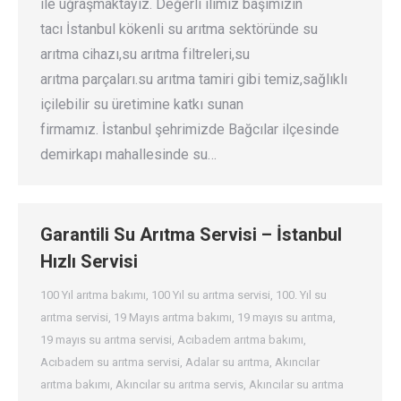
ile uğraşmaktayız. Değerli ilimiz başımızın
tacı İstanbul kökenli su arıtma sektöründe su
arıtma cihazı,su arıtma filtreleri,su
arıtma parçaları.su arıtma tamiri gibi temiz,sağlıklı
içilebilir su üretimine katkı sunan
firmamız. İstanbul şehrimizde Bağcılar ilçesinde
demirkapı mahallesinde su…
Garantili Su Arıtma Servisi – İstanbul
Hızlı Servisi
100 Yıl arıtma bakımı
,
100 Yıl su arıtma servisi
,
100. Yıl su
arıtma servisi
,
19 Mayıs arıtma bakımı
,
19 mayıs su arıtma
,
19 mayıs su arıtma servisi
,
Acıbadem arıtma bakımı
,
Acıbadem su arıtma servisi
,
Adalar su arıtma
,
Akıncılar
arıtma bakımı
,
Akıncılar su arıtma servis
,
Akıncılar su arıtma