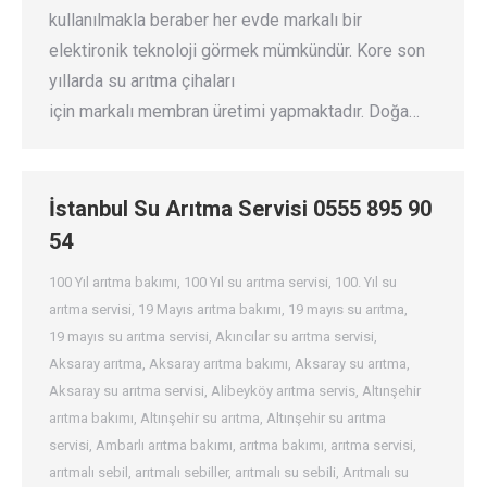
kullanılmakla beraber her evde markalı bir
elektironik teknoloji görmek mümkündür. Kore son
yıllarda su arıtma çihaları
için markalı membran üretimi yapmaktadır. Doğa…
İstanbul Su Arıtma Servisi 0555 895 90
54
100 Yıl arıtma bakımı
,
100 Yıl su arıtma servisi
,
100. Yıl su
arıtma servisi
,
19 Mayıs arıtma bakımı
,
19 mayıs su arıtma
,
19 mayıs su arıtma servisi
,
Akıncılar su arıtma servisi
,
Aksaray arıtma
,
Aksaray arıtma bakımı
,
Aksaray su arıtma
,
Aksaray su arıtma servisi
,
Alibeyköy arıtma servis
,
Altınşehir
arıtma bakımı
,
Altınşehir su arıtma
,
Altınşehir su arıtma
servisi
,
Ambarlı arıtma bakımı
,
arıtma bakımı
,
arıtma servisi
,
arıtmalı sebil
,
arıtmalı sebiller
,
arıtmalı su sebili
,
Arıtmalı su