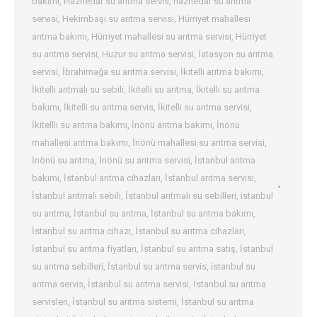
bakımı
,
Haznedar su arıtma servis
,
haznedar su arıtma
servisi
,
Hekimbaşı su arıtma servisi
,
Hürriyet mahallesi
arıtma bakımı
,
Hürriyet mahallesi su arıtma servisi
,
Hürriyet
su arıtma servisi
,
Huzur su arıtma servisi
,
İatasyon su arıtma
servisi
,
İbrahimağa su arıtma servisi
,
İkitelli arıtma bakımı
,
İkitelli arıtmalı su sebili
,
İkitelli su arıtma
,
İkitelli su arıtma
bakımı
,
İkitelli su arıtma servis
,
İkitelli su arıtma servisi
,
İkitellli su arıtma bakımı
,
İnönü arıtma bakımı
,
İnönü
mahallesi arıtma bakımı
,
İnönü mahallesi su arıtma servisi
,
İnönü su arıtma
,
İnönü su arıtma servisi
,
İstanbul arıtma
bakımı
,
İstanbul arıtma cihazları
,
İstanbul arıtma servisi
,
İstanbul arıtmalı sebili
,
İstanbul arıtmalı su sebilleri
,
istanbul
su arıtma
,
İstanbul su arıtma
,
İstanbul su arıtma bakımı
,
İstanbul su arıtma cihazı
,
İstanbul su arıtma cihazları
,
İstanbul su arıtma fiyatları
,
İstanbul su arıtma satış
,
İstanbul
su arıtma sebilleri
,
İstanbul su arıtma servis
,
istanbul su
arıtma servis
,
İstanbul su arıtma servisi
,
İstanbul su arıtma
servisleri
,
İstanbul su arıtma sistemi
,
İstanbul su arıtma