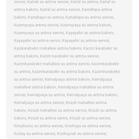
servisi
,
Kartak su arıtma servisi
,
Kartal su arıtma
,
Kartal su
arıtma bakımı
,
Kartal su arıtma servisi
,
Kartaltepe arıtma
bakımı
,
Kartaltepe su arıtma
,
Kartaltepe su arıtma servisi
,
Kasımpaşa arıtma servisi
,
Kasımpaşa su arıtma bakımı
,
Kasımpaşa su arıtma servisi
,
Kayaşehir su arıtma bakımı
,
Kayaşehir su arıtma servis
,
Kayaşehir su arıtma servisi
,
Kazıkarabekir mahallesi arıtma bakımı
,
Kazım karabekir su
arıtma bakımı
,
Kazım karabekir su arıtma servisi
,
Kazımkarabekir mahallesi su arıtma servisi
,
kazımkarabekir
su arıtma
,
kazımkarabekir su arıtma bakımı
,
Kazımkarabekir
su arıtma servisi
,
Kemalpaşa arıtma bakımı
,
Kemalpaşa
mahallesi arıtma bakımı
,
Kemalpaşa mahallesi su arıtma
servisi
,
Kemalpaşa su arıtma
,
Kemalpaşa su arıtma bakımı
,
Kemalpaşa su arıtma servisi
,
Kirazlı mahallesi arıtma
bakımı
,
Kirazlı mahallesi su arıtma servisi
,
Kirazlı su arıtma
bakımı
,
Kirazlı su arıtma servis
,
Kirazlı su arıtma servisi
,
Kireçburnu su arıtma servisi
,
Kısırkaya su arıtma servisi
,
Kızılay su arıtma servisi
,
Kızıltoprak su arıtma servisi
,