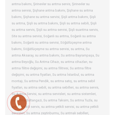
arıtma bakımı
,
Şirinevler su arıtma servis
,
Şirinevler su
arıtma servisi
,
Şişhane arıtma bakımı
,
Şişhane su arıtma
bakımı
,
Şişhane su arıtma servisi
,
Şişli arıtma bakımı
,
Şişli
su arıtma
,
Şişli su arıtma bakımı
,
Şişli su arıtma sebili
,
Şişli
su arıtma servis
,
Şişli su arıtma servisi
,
Şişli suarıtma servis
,
Site su arıtma servisi
,
Soğanlı su arıtma
,
Soğanlı su arıtma
bakımı
,
Soğanlı su arıtma servisi
,
Söğütlüçeşme arıtma
bakımı
,
Söğütlüçeşme su arıtma servisi
,
su arıtma
,
Su
arıtma Aksaray
,
su arıtma bakımı
,
Su arıtma Bayrampaşa
,
Su
arıtma Beyoğlu
,
Su Arıtma Cihazı
,
su arıtma cihazları
,
su
arıtma filitre değişimi
,
su arıtma filitresi
,
Su arıtma filtre
değişimi
,
su arıtma fiyatları
,
Su arıtma İstanbul
,
su arıtma
montajı
,
Su arıtma Pendik
,
su arıtma satış
,
su arıtma sebil
fiyatları
,
su arıtma sebili
,
su arıtma sebilleri
,
su arıtma servis
,
Su Arıtma Servisi
,
su arıtma servisleri
,
su arıtma sistemleri
,
Su arıtma Sultangazi
,
Su arıtma Taksim
,
Su arıtma Tuzla
,
su
arıtma yetkili servis
,
su arıtma yetkili servisi
,
su arıtma yetkili
servisleri
,
Su arıtma zeytinburmu
,
Su arıtmalı sebilleri
,