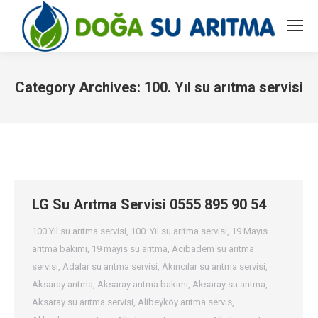
Category Archives:
100. Yıl su arıtma servisi
You are here:
LG Su Arıtma Servisi 0555 895 90 54
100 Yıl su arıtma servisi
,
100. Yıl su arıtma servisi
,
19 Mayıs
arıtma bakımı
,
19 mayıs su arıtma
,
Acıbadem su arıtma
servisi
,
Adalar su arıtma servisi
,
Akıncılar su arıtma servisi
,
Aksaray arıtma
,
Aksaray arıtma bakımı
,
Aksaray su arıtma
,
Aksaray su arıtma servisi
,
Alibeyköy arıtma servis
,