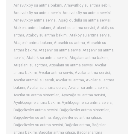
Arnavutköy su arıtma bakımı
,
Arnavutköy su arıtma sebili
,
Arnavutköy su arıtma servis
,
Arnavutköy su arıtma servisi
,
Arnevutköy arıtma servisi
,
Aşağı dudullu su arıtma servisi
,
Atakent arıtma bakımı
,
Atakent su arıtma servisi
,
Ataköy su
arıtma
,
Ataköy su arıtma bakımı
,
Ataköy su arıtma servisi
,
Ataşehir arıtma bakımı
,
Ataşehir su arıtma
,
Ataşehir su
arıtma bakımı
,
Ataşehir su arıtma servis
,
Ataşehir su arıtma
servisi
,
Atatürk su arıtma servisi
,
Atışalanı arıtma bakımı
,
Atışalanı su açrıtma
,
Atışalanı su arıtma servisi
,
Avcılar
arıtma bakımı
,
Avcılar arıtma servis
,
Avcılar arıtma servisi
,
Avcılar arıtmalı su sebili
,
Avcılar su arıtma
,
Avcılar su arıtma
bakımı
,
Avcılar su arıtma servis
,
Avcılar su arıtma servisi
,
Avcılar su arıtma sistemleri
,
Ayazağa su arıtma servisi
,
Ayrılıkçeşme arıtma bakımı
,
Ayrılıkçeşme su arıtma servisi
,
Bağçelievler arıtma servisi
,
Bağçelievler arıtma sistemleri
,
Bağçelievler su arıtma
,
Bağçelievler su arıtma çihazı
,
Bağcelievler su arıtma servisi
,
Bağcılar arıtma
,
Bağcılar
arıtma bakımı
,
Bağcılar arıtma cihazı
,
Bağcılar arıtma