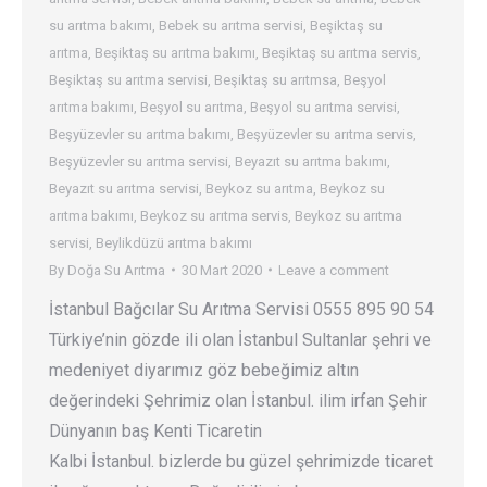
su arıtma bakımı
,
Bebek su arıtma servisi
,
Beşiktaş su
arıtma
,
Beşiktaş su arıtma bakımı
,
Beşiktaş su arıtma servis
,
Beşiktaş su arıtma servisi
,
Beşiktaş su arıtmsa
,
Beşyol
arıtma bakımı
,
Beşyol su arıtma
,
Beşyol su arıtma servisi
,
Beşyüzevler su arıtma bakımı
,
Beşyüzevler su arıtma servis
,
Beşyüzevler su arıtma servisi
,
Beyazıt su arıtma bakımı
,
Beyazıt su arıtma servisi
,
Beykoz su arıtma
,
Beykoz su
arıtma bakımı
,
Beykoz su arıtma servis
,
Beykoz su arıtma
servisi
,
Beylikdüzü arıtma bakımı
By
Doğa Su Arıtma
30 Mart 2020
Leave a comment
İstanbul Bağcılar Su Arıtma Servisi 0555 895 90 54
Türkiye’nin gözde ili olan İstanbul Sultanlar şehri ve
medeniyet diyarımız göz bebeğimiz altın
değerindeki Şehrimiz olan İstanbul. ilim irfan Şehir
Dünyanın baş Kenti Ticaretin
Kalbi İstanbul. bizlerde bu güzel şehrimizde ticaret