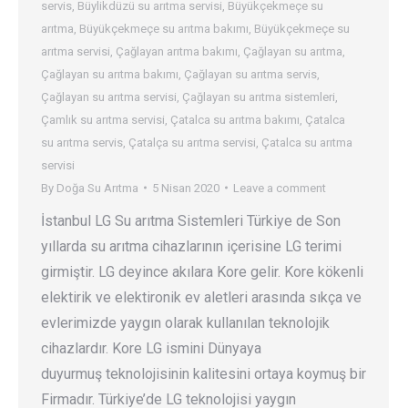
servis
,
Büylikdüzü su arıtma servisi
,
Büyükçekmeçe su
arıtma
,
Büyükçekmeçe su arıtma bakımı
,
Büyükçekmeçe su
arıtma servisi
,
Çağlayan arıtma bakımı
,
Çağlayan su arıtma
,
Çağlayan su arıtma bakımı
,
Çağlayan su arıtma servis
,
Çağlayan su arıtma servisi
,
Çağlayan su arıtma sistemleri
,
Çamlık su arıtma servisi
,
Çatalca su arıtma bakımı
,
Çatalca
su arıtma servis
,
Çatalça su arıtma servisi
,
Çatalca su arıtma
servisi
By
Doğa Su Arıtma
5 Nisan 2020
Leave a comment
İstanbul LG Su arıtma Sistemleri Türkiye de Son
yıllarda su arıtma cihazlarının içerisine LG terimi
girmiştir. LG deyince akılara Kore gelir. Kore kökenli
elektirik ve elektironik ev aletleri arasında sıkça ve
evlerimizde yaygın olarak kullanılan teknolojik
cihazlardır. Kore LG ismini Dünyaya
duyurmuş teknolojisinin kalitesini ortaya koymuş bir
Firmadır. Türkiye’de LG teknolojisi yaygın