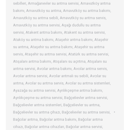
sebilleri
,
Armağanevler su arıtma servisi
,
Arnavutköy arıtma
bakımı
,
Arnavutköy su arıtma
,
Arnavutköy su arıtma bakımı
,
Arnavutköy su arıtma sebili
,
Arnavutköy su arıtma servis
,
Arnavutköy su arıtma servisi
,
Aşağı dudullu su arıtma
servisi
,
Atakent arıtma bakımı
,
Atakent su arıtma servisi
,
Ataköy su arıtma bakımı
,
Ataşehir arıtma bakımı
,
Ataşehir
su arıtma
,
Ataşehir su arıtma bakımı
,
Ataşehir su arıtma
servis
,
Ataşehir su arıtma servisi
,
Atatürk su arıtma servisi
,
Atışalanı arıtma bakımı
,
Atışalanı su açrıtma
,
Atışalanı su
arıtma servisi
,
Avcılar arıtma bakımı
,
Avcılar arıtma servis
,
Avcılar arıtma servisi
,
Avcılar arıtmalı su sebili
,
Avcılar su
arıtma
,
Avcılar su arıtma servis
,
Avcılar su arıtma sistemleri
,
Ayazağa su arıtma servisi
,
Ayrılıkçeşme arıtma bakımı
,
Ayrılıkçeşme su arıtma servisi
,
Bağçelievler arıtma servisi
,
Bağçelievler arıtma sistemleri
,
Bağçelievler su arıtma
,
Bağçelievler su arıtma çihazı
,
Bağcelievler su arıtma servisi
,
Bağcılar arıtma
,
Bağcılar arıtma bakımı
,
Bağcılar arıtma
cihazı
,
Bağcılar arıtma cihazları
,
Bağcılar arıtma servisi
,