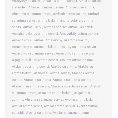
Alibeyköy su arıtma
,
Alkali su arıtma servisi
,
Alkali su arıtma
sistemleri
,
Altınşehir arıtma bakımı
,
Altınşehir su arıtma
,
Altınşehir su arıtma servisi
,
Ambarlı arıtma bakımı
,
Ambarlı
su arıtma servisi
,
arıtma bakımı
,
arıtma sebilleri
,
arıtma
servisi
,
arıtmalı sebil
,
arıtmalı sebiller
,
arıtmalı su sebili
,
Armağanevler su arıtma servisi
,
Arnavutköy arıtma bakımı
,
Arnavutköy su arıtma
,
Arnavutköy su arıtma bakımı
,
Arnavutköy su arıtma sebili
,
Arnavutköy su arıtma servis
,
Arnavutköy su arıtma servisi
,
Arnevutköy arıtma servisi
,
Aşağı dudullu su arıtma servisi
,
Atakent arıtma bakımı
,
Atakent su arıtma servisi
,
Ataköy su arıtma
,
Ataköy su
arıtma bakımı
,
Ataköy su arıtma servisi
,
Ataşehir arıtma
bakımı
,
Ataşehir su arıtma
,
Ataşehir su arıtma bakımı
,
Ataşehir su arıtma servis
,
Ataşehir su arıtma servisi
,
Atatürk
su arıtma servisi
,
Atışalanı arıtma bakımı
,
Atışalanı su
açrıtma
,
Atışalanı su arıtma servisi
,
Avcılar arıtma bakımı
,
Avcılar arıtma servis
,
Avcılar arıtma servisi
,
Avcılar arıtmalı
su sebili
,
Avcılar su arıtma
,
Avcılar su arıtma bakımı
,