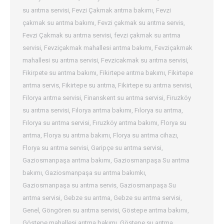
su arıtma servisi
,
Fevzi Çakmak arıtma bakımı
,
Fevzi
çakmak su arıtma bakımı
,
Fevzi çakmak su arıtma servis
,
Fevzi Çakmak su arıtma servisi
,
fevzi çakmak su arıtma
servisi
,
Fevziçakmak mahallesi arıtma bakımı
,
Fevziçakmak
mahallesi su arıtma servisi
,
Fevzicakmak su arıtma servisi
,
Fikirpete su arıtma bakımı
,
Fikirtepe arıtma bakımı
,
Fikirtepe
arıtma servis
,
Fikirtepe su arıtma
,
Fikirtepe su arıtma servisi
,
Filorya arıtma servisi
,
Finanskent su arıtma servisi
,
Firuzköy
su arıtma servisi
,
Fılorya arıtma bakımı
,
Fılorya su arıtma
,
Fılorya su arıtma servisi
,
Fıruzköy arıtma bakımı
,
Florya su
arıtma
,
Florya su arıtma bakımı
,
Florya su arıtma cihazı
,
Florya su arıtma servisi
,
Garipçe su arıtma servisi
,
Gaziosmanpaşa arıtma bakımı
,
Gaziosmanpaşa Su arıtma
bakımı
,
Gaziosmanpaşa su arıtma bakımkı
,
Gaziosmanpaşa su arıtma servis
,
Gaziosmanpaşa Su
arıtma servisi
,
Gebze su arıtma
,
Gebze su arıtma servisi
,
Genel
,
Göngören su arıtma servisi
,
Göstepe arıtma bakımı
,
Göstepe mahallesi arıtma bakımı
,
Göstepe su arıtma
,