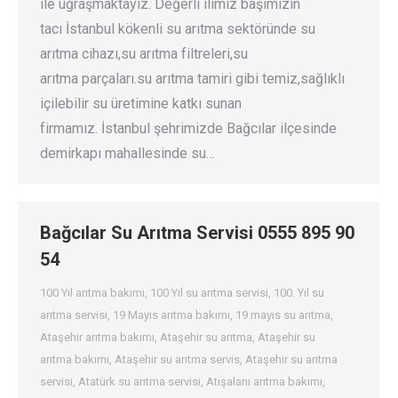
ile uğraşmaktayız. Değerli ilimiz başımızın
tacı İstanbul kökenli su arıtma sektöründe su
arıtma cihazı,su arıtma filtreleri,su
arıtma parçaları.su arıtma tamiri gibi temiz,sağlıklı
içilebilir su üretimine katkı sunan
firmamız. İstanbul şehrimizde Bağcılar ilçesinde
demirkapı mahallesinde su…
Bağcılar Su Arıtma Servisi 0555 895 90
54
100 Yıl arıtma bakımı
,
100 Yıl su arıtma servisi
,
100. Yıl su
arıtma servisi
,
19 Mayıs arıtma bakımı
,
19 mayıs su arıtma
,
Ataşehir arıtma bakımı
,
Ataşehir su arıtma
,
Ataşehir su
arıtma bakımı
,
Ataşehir su arıtma servis
,
Ataşehir su arıtma
servisi
,
Atatürk su arıtma servisi
,
Atışalanı arıtma bakımı
,