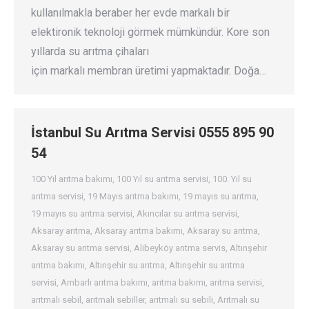
kullanılmakla beraber her evde markalı bir
elektironik teknoloji görmek mümkündür. Kore son
yıllarda su arıtma çihaları
için markalı membran üretimi yapmaktadır. Doğa…
İstanbul Su Arıtma Servisi 0555 895 90
54
100 Yıl arıtma bakımı
,
100 Yıl su arıtma servisi
,
100. Yıl su
arıtma servisi
,
19 Mayıs arıtma bakımı
,
19 mayıs su arıtma
,
19 mayıs su arıtma servisi
,
Akıncılar su arıtma servisi
,
Aksaray arıtma
,
Aksaray arıtma bakımı
,
Aksaray su arıtma
,
Aksaray su arıtma servisi
,
Alibeyköy arıtma servis
,
Altınşehir
arıtma bakımı
,
Altınşehir su arıtma
,
Altınşehir su arıtma
servisi
,
Ambarlı arıtma bakımı
,
arıtma bakımı
,
arıtma servisi
,
arıtmalı sebil
,
arıtmalı sebiller
,
arıtmalı su sebili
,
Arıtmalı su