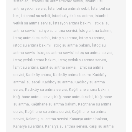
sistenleri
,
İstanbul su arıtma teknik servis
,
İstanbul su
arıtma yetkili servisi
,
İstanbul su arıtmalı sebil
,
İstanbul su
beli
,
İstanbul su sebili
,
İstanbul yetkili su arıtma
,
İstanbul
yetkili su arıtma servisi
,
İstasyon arıtma bakımı
,
İstiklal su
arıtma servisi
,
İstinye su arıtma servisi
,
İstoç arıtma bakımı
,
İstoç arıtmalı su sebili
,
istoç su arıtma
,
İstoç su arıtma
,
istoç su arıtma bakımı
,
İstoç su arıtma bakımı
,
İstoç su
arıtma servis
,
İstoç su arıtma servisi
,
istoç su arıtma servisi
,
İstoç yetkili arıtma bakımı
,
İstoç yetkili su arıtma servisi
,
İzmit su arıtma
,
izmit su arıtma servisi
,
İzmit su arıtma
servisi
,
Kadıköy arıtma
,
Kadıköy arıtma bakımı
,
Kadıköy
arıtmalı su sebili
,
Kadıköy su arıtma
,
Kadıköy su arıtma
servis
,
Kadıköy su arıtma servisi
,
Kağıthane arıtma bakımı
,
Kağıthane arıtma servis
,
Kağıthane arıtmalı sebil
,
Kağıthane
su arıtma
,
Kağıthane su arıtma bakımı
,
Kağıthane su arıtma
servis
,
Kağıthane su arıtma servisi
,
Kağıthaner su arıtma
servisi
,
Kalamış su arıtma servisi
,
Kanarya arıtma bakımı
,
Kanarya su arıtma
,
Kanarya su arıtma servisi
,
Karşı su arıtma