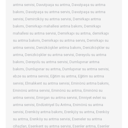
arıtma servisi
,
Davutpaşa su arıtma
,
Davutpaşa su arıtma
bakımı
,
Davutpaşa su arıtma servis
,
Davutpaşa su arıtma
servisi
,
Demirciköy su arıtma servisi
,
Demirkapı arıtma
bakımı
,
Demirkapı mahallesi arıtma bakımı
,
Demirkapı
mahallesi su arıtma servisi
,
Demirkapı su arıtma
,
demirkapı
su arıtma bakımı
,
Demirkapı su arıtma servis
,
Demirkapı su
arıtma servisi
,
Denizköşkler arıtma bakımı
,
Denizköşkler su
arıtma
,
Denizköşkler su arıtma servisi
,
Dereyolu su arıtma
bakımı
,
Dereyolu su arıtma servisi
,
Dumlupınar arıtma
bakımı
,
Dumlupınar su arıtma
,
Dumlupınar su arıtma servisi
,
ebze su arıtma servisi
,
Eğitim su arıtma
,
Eğitim su arıtma
servisi
,
Elmalıkent su arıtma servisi
,
Eminönü arıtma bakımı
,
Eminönü arıtma servisi
,
Eminönü su arıtma
,
Eminönü su
arıtma servisi
,
Emirgan su arıtma servisi
,
Emniyet evleri su
arıtma servisi
,
Endüstriyel Su Arıtma
,
Enimönü su arıtma
servisi
,
Eremköy arıtma bakımı
,
Erenkjöy su arıtma
,
Erenköy
su arıtma
,
Erenköy su arıtma servisi
,
Eseneler su arıtma
cihazları
,
Esenkent su arıtma servisi
,
Esenler arıtma
,
Esenler