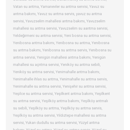
Vatan su arıtma
,
Yamanevler su arıtma servisi
,
Yavuz su
arıtma bakımı
,
Yavuz su arıtma servis
,
yavuz su arıtma
servisi
,
Yavuzselim mahallesi arıtma bakımı
,
Yavuzselim
mahallesi su arıtma servisi
,
Yavuzselim su aarıtma servisi
,
Yeldeğirmeni su arıtma servisi
,
Yeni bosna su arıtma servisi
,
Yenibosna arıtma bakımı
,
Yenibosna su arıtma
,
Yenibosna
su arıtma bakımı
,
Yenibosna su arıtma servis
,
Yenibosna su
arıtma servisi
,
Yenigün mahallesi arıtma bakımı
,
Yenigün
mahallesi su açrıtma servisi
,
Yeniköy su arıtma sebili
,
Yeniköy su arıtma servisi
,
Yenimahalle arıtma bakımı
,
Yenimahalle ihlas su arıtma
,
Yenimahalle su arıtma servis
,
Yenimahalle su arıtma servisi
,
Yenişehir su arıtma servisi
,
Yeşilce su arıtma servisi
,
Yeşilkent arıtma bakımı
,
Yeşilkent
su arıtma servisi
,
Yeşilköy arıtma bakımı
,
Yeşilköy arıtmalı
su sebili
,
Yeşilköy su arıtma
,
Yeşilköy su arıtma servis
,
Yeşilköy su arıtma servisi
,
Yıldıztepe mahallesi su arıtma
servisi
,
Yukarı dudullu su arıtma servisi
,
Yüzyıl arıtma
bakımı
,
Yüzyıl su arıtma
,
Yüzyıl su arıtma servis
,
Yüzyıl su