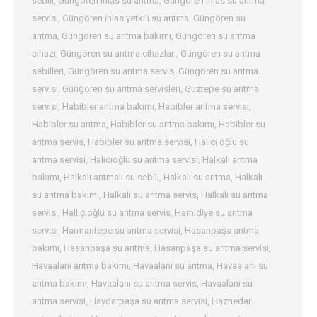
sebili
,
Güngören ihlas su arıtma
,
Güngören ihlas su arıtma
servisi
,
Güngören ihlas yetkili su arıtma
,
Güngören su
arıtma
,
Güngören su arıtma bakımı
,
Güngören su arıtma
cihazı
,
Güngören su arıtma cihazları
,
Güngören su arıtma
sebilleri
,
Güngören su arıtma servis
,
Güngören su arıtma
servisi
,
Güngören su arıtma servisleri
,
Güztepe su arıtma
servisi
,
Habibler arıtma bakımı
,
Habibler arıtma servisi
,
Habibler su arıtma
,
Habibler su arıtma bakımı
,
Habibler su
arıtma servis
,
Habibler su arıtma servisi
,
Halıcı oğlu su
arıtma servisi
,
Halıcıoğlu su arıtma servisi
,
Halkalı arıtma
bakımı
,
Halkalı arıtmalı su sebili
,
Halkalı su arıtma
,
Halkalı
su arıtma bakımı
,
Halkalı su arıtma servis
,
Halkalı su arıtma
servisi
,
Hallıçıoğlu su arıtma servis
,
Hamidiye su arıtma
servisi
,
Harmantepe su arıtma servisi
,
Hasanpaşa arıtma
bakımı
,
Hasanpaşa su arıtma
,
Hasanpaşa su arıtma servisi
,
Havaalanı arıtma bakımı
,
Havaalanı su arıtma
,
Havaalanı su
arıtma bakımı
,
Havaalanı su arıtma servis
,
Havaalanı su
arıtma servisi
,
Haydarpaşa su arıtma servisi
,
Haznedar