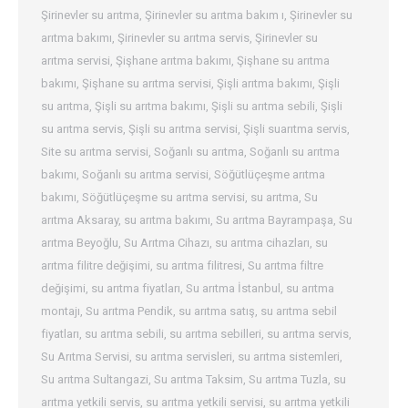
Şirinevler su arıtma
,
Şirinevler su arıtma bakım ı
,
Şirinevler su
arıtma bakımı
,
Şirinevler su arıtma servis
,
Şirinevler su
arıtma servisi
,
Şişhane arıtma bakımı
,
Şişhane su arıtma
bakımı
,
Şişhane su arıtma servisi
,
Şişli arıtma bakımı
,
Şişli
su arıtma
,
Şişli su arıtma bakımı
,
Şişli su arıtma sebili
,
Şişli
su arıtma servis
,
Şişli su arıtma servisi
,
Şişli suarıtma servis
,
Site su arıtma servisi
,
Soğanlı su arıtma
,
Soğanlı su arıtma
bakımı
,
Soğanlı su arıtma servisi
,
Söğütlüçeşme arıtma
bakımı
,
Söğütlüçeşme su arıtma servisi
,
su arıtma
,
Su
arıtma Aksaray
,
su arıtma bakımı
,
Su arıtma Bayrampaşa
,
Su
arıtma Beyoğlu
,
Su Arıtma Cihazı
,
su arıtma cihazları
,
su
arıtma filitre değişimi
,
su arıtma filitresi
,
Su arıtma filtre
değişimi
,
su arıtma fiyatları
,
Su arıtma İstanbul
,
su arıtma
montajı
,
Su arıtma Pendik
,
su arıtma satış
,
su arıtma sebil
fiyatları
,
su arıtma sebili
,
su arıtma sebilleri
,
su arıtma servis
,
Su Arıtma Servisi
,
su arıtma servisleri
,
su arıtma sistemleri
,
Su arıtma Sultangazi
,
Su arıtma Taksim
,
Su arıtma Tuzla
,
su
arıtma yetkili servis
,
su arıtma yetkili servisi
,
su arıtma yetkili