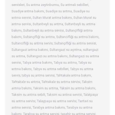
servisleri
,
Su arıtma zeytinburmu
,
Su arıtmalı sebilleri
,
Suadiye arıtma bakımı
,
Suadiye su arıtma
,
Suadiye su
arıtma servisi
,
Sultan Murat arıtma bakımı
,
Sultan Murat su
arıtma servisi
,
Sultanbeyli su arıtma
,
Sultanbeyli su arıtma
bakımı
,
Sultanbeyli su arıtma servisi
,
Sultançifliği arıtma
bakımı
,
Sultançifliği su arıtma
,
Sultancifliği su arıtma bakımı
,
Sultancifliği su arıtma servis
,
Sultançifliği su arıtma servisi
,
Sultangazi arıtma bakımı
,
Sultangazi su açrıtma
,
sultangazi
su arıtma
,
Sultangazi su arıtma bakımı
,
Sultangazi su arıtma
servisi
,
Tabya arıtma bakımı
,
Tabya su arıtma
,
Tabya su
arıtma bakımı
,
Tabya su arıtma sebilleri
,
Tabya su arıtma
servis
,
tabya su arıtma servisi
,
Tahtakale arıtma bakımı
,
Tahtakale su arıtma
,
Tahtakale su arıtma servisi
,
Taksim
arıtma bakımı
,
Taksim su arıtma
,
Taksim su arıtma bakımı
,
Taksim su arıtma sebili
,
Taksim su arıtma servisi
,
Talatpaşa
su arıtma servisi
,
Talaypaşa su arıtma servisi
,
Tantavi su
arıtma servisi
,
Tarabya arıtma bakımı
,
Tarabya su arıtma
bakımı
,
Tarabya su arıtma servisi
,
taşehir su arıtma servisi
,