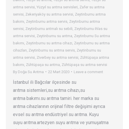
arıtma servisi
,
Yüzyıl su arıtma servisleri
,
Zafer su arıtma
servisi
,
Zekeriyaköy su arıtma servisi
,
Zeytinburnu arıtma
bakımı
,
Zeytinburnu arıtma servis
,
Zeytinburnu arıtma
servisi
,
Zeytinburnu arıtmalı su sebili
,
Zeytinburnu ihlas su
arıtma servisi
,
Zeytinburnu su arıtma
,
Zeytinburnu Su arıtma
bakımı
,
Zeytinburnu su arıtma cihazı
,
Zeytinburnu su arıtma
cihazları
,
Zeytinburnu su arıtma servis
,
Zeytinburnu su
arıtma servisi
,
Ziverbey su arıtma servisi
,
Zühtüpaşa arıtma
bakımı
,
Zühtüpaşa su arıtma
,
Zühtüpaşa su arıtma servisi
By
Doğa Su Arıtma
22 Mart 2020
Leave a comment
İstanbul ili Bağcılar ilçesinde su
arıtma sistemleri,su arıtma cihazı,su
arıtma bakımı.su arıtma tamiri. her marka su
arıtma cihazlarının orijinal filtre değişimi ayrıca
evsel su arıtma endüstriyel su arıtma. Kuyu
suyu arıtma.artezyen suyu arıtma ve yumuşatma