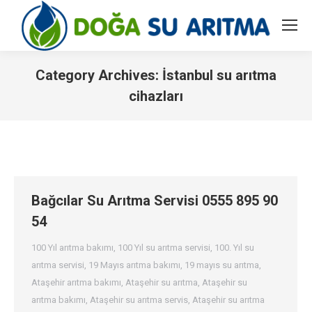
Category Archives:
İstanbul su arıtma
cihazları
You are here:
Bağcılar Su Arıtma Servisi 0555 895 90
54
100 Yıl arıtma bakımı
,
100 Yıl su arıtma servisi
,
100. Yıl su
arıtma servisi
,
19 Mayıs arıtma bakımı
,
19 mayıs su arıtma
,
Ataşehir arıtma bakımı
,
Ataşehir su arıtma
,
Ataşehir su
arıtma bakımı
,
Ataşehir su arıtma servis
,
Ataşehir su arıtma