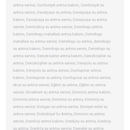
arıtma servisi
,
Cumhuriyet arıtma bakımı
,
Cumhuriyet su
arıtma servisi
,
Davutpaşa su arıtma
,
Davutpaşa su arıtma
bakımı
,
Davutpaşa su arıtma servis
,
Davutpaşa su arıtma
servisi
,
Demirciköy su arıtma servisi
,
Demirkapı arıtma
bakımı
,
Demirkapı mahallesi arıtma bakımı
,
Demirkapı
mahallesi su arıtma servisi
,
Demirkapı su arıtma
,
demirkapı
su arıtma bakımı
,
Demirkapı su arıtma servis
,
Demirkapı su
arıtma servisi
,
Denizköşkler arıtma bakımı
,
Denizköşkler su
arıtma
,
Denizköşkler su arıtma servisi
,
Dereyolu su arıtma
bakımı
,
Dereyolu su arıtma servisi
,
Dumlupınar arıtma
bakımı
,
Dumlupınar su arıtma
,
Dumlupınar su arıtma servisi
,
ebze su arıtma servisi
,
Eğitim su arıtma
,
Eğitim su arıtma
servisi
,
Elmalıkent su arıtma servisi
,
Eminönü arıtma bakımı
,
Eminönü arıtma servisi
,
Eminönü su arıtma
,
Eminönü su
arıtma servisi
,
Emirgan su arıtma servisi
,
Emniyet evleri su
arıtma servisi
,
Endüstriyel Su Arıtma
,
Enimönü su arıtma
servisi
,
Eremköy arıtma bakımı
,
Erenkjöy su arıtma
,
Erenköy
su arıtma
,
Erenköy su arıtma servisi
,
Eseneler su arıtma