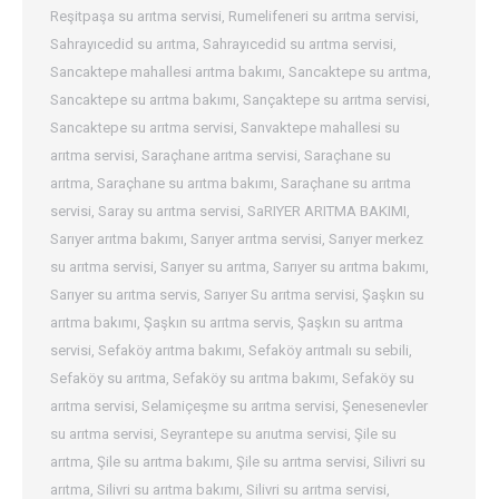
Reşitpaşa su arıtma servisi
,
Rumelifeneri su arıtma servisi
,
Sahrayıcedid su arıtma
,
Sahrayıcedid su arıtma servisi
,
Sancaktepe mahallesi arıtma bakımı
,
Sancaktepe su arıtma
,
Sancaktepe su arıtma bakımı
,
Sançaktepe su arıtma servisi
,
Sancaktepe su arıtma servisi
,
Sanvaktepe mahallesi su
arıtma servisi
,
Saraçhane arıtma servisi
,
Saraçhane su
arıtma
,
Saraçhane su arıtma bakımı
,
Saraçhane su arıtma
servisi
,
Saray su arıtma servisi
,
SaRIYER ARITMA BAKIMI
,
Sarıyer arıtma bakımı
,
Sarıyer arıtma servisi
,
Sarıyer merkez
su arıtma servisi
,
Sarıyer su arıtma
,
Sarıyer su arıtma bakımı
,
Sarıyer su arıtma servis
,
Sarıyer Su arıtma servisi
,
Şaşkın su
arıtma bakımı
,
Şaşkın su arıtma servis
,
Şaşkın su arıtma
servisi
,
Sefaköy arıtma bakımı
,
Sefaköy arıtmalı su sebili
,
Sefaköy su arıtma
,
Sefaköy su arıtma bakımı
,
Sefaköy su
arıtma servisi
,
Selamiçeşme su arıtma servisi
,
Şenesenevler
su arıtma servisi
,
Seyrantepe su arıutma servisi
,
Şile su
arıtma
,
Şile su arıtma bakımı
,
Şile su arıtma servisi
,
Silivri su
arıtma
,
Silivri su arıtma bakımı
,
Silivri su arıtma servisi
,