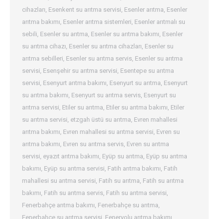
cihazları
,
Esenkent su arıtma servisi
,
Esenler arıtma
,
Esenler
arıtma bakımı
,
Esenler arıtma sistemleri
,
Esenler arıtmalı su
sebili
,
Esenler su arıtma
,
Esenler su arıtma bakımı
,
Esenler
su arıtma cihazı
,
Esenler su arıtma cihazları
,
Esenler su
arıtma sebilleri
,
Esenler su arıtma servis
,
Esenler su arıtma
servisi
,
Esenşehir su arıtma servisi
,
Esentepe su arıtma
servisi
,
Esenyurt arıtma bakımı
,
Esenyurt su arıtma
,
Esenyurt
su arıtma bakımı
,
Esenyurt su arıtma servis
,
Esenyurt su
arıtma servisi
,
Etiler su arıtma
,
Etiler su arıtma bakımı
,
Etiler
su arıtma servisi
,
etzgah üstü su arıtma
,
Evren mahallesi
arıtma bakımı
,
Evren mahallesi su arıtma servisi
,
Evren su
arıtma bakımı
,
Evren su arıtma servis
,
Evren su arıtma
servisi
,
eyazıt arıtma bakımı
,
Eyüp su arıtma
,
Eyüp su arıtma
bakımı
,
Eyüp su arıtma servisi
,
Fatih arıtma bakımı
,
Fatih
mahallesi su arıtma servisi
,
Fatih su arıtma
,
Fatih su arıtma
bakımı
,
Fatih su arıtma servis
,
Fatih su arıtma servisi
,
Fenerbahçe arıtma bakımı
,
Fenerbahçe su arıtma
,
Fenerbahçe su arıtma servisi
,
Feneryolu arıtma bakımı
,