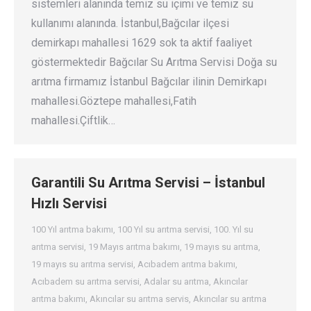
sistemleri alanında temiz su içimi ve temiz su
kullanımı alanında. İstanbul,Bağcılar ilçesi
demirkapı mahallesi 1629 sok ta aktif faaliyet
göstermektedir Bağcılar Su Arıtma Servisi Doğa su
arıtma firmamız İstanbul Bağcılar ilinin Demirkapı
mahallesi.Göztepe mahallesi,Fatih
mahallesi.Çiftlik…
Garantili Su Arıtma Servisi – İstanbul
Hızlı Servisi
100 Yıl arıtma bakımı
,
100 Yıl su arıtma servisi
,
100. Yıl su
arıtma servisi
,
19 Mayıs arıtma bakımı
,
19 mayıs su arıtma
,
19 mayıs su arıtma servisi
,
Acıbadem arıtma bakımı
,
Acıbadem su arıtma servisi
,
Adalar su arıtma
,
Akıncılar
arıtma bakımı
,
Akıncılar su arıtma servis
,
Akıncılar su arıtma