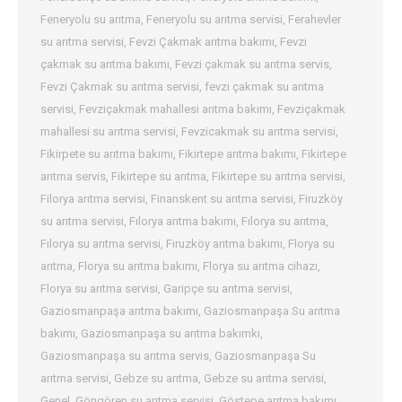
Feneryolu su arıtma
,
Feneryolu su arıtma servisi
,
Ferahevler
su arıtma servisi
,
Fevzi Çakmak arıtma bakımı
,
Fevzi
çakmak su arıtma bakımı
,
Fevzi çakmak su arıtma servis
,
Fevzi Çakmak su arıtma servisi
,
fevzi çakmak su arıtma
servisi
,
Fevziçakmak mahallesi arıtma bakımı
,
Fevziçakmak
mahallesi su arıtma servisi
,
Fevzicakmak su arıtma servisi
,
Fikirpete su arıtma bakımı
,
Fikirtepe arıtma bakımı
,
Fikirtepe
arıtma servis
,
Fikirtepe su arıtma
,
Fikirtepe su arıtma servisi
,
Filorya arıtma servisi
,
Finanskent su arıtma servisi
,
Firuzköy
su arıtma servisi
,
Fılorya arıtma bakımı
,
Fılorya su arıtma
,
Fılorya su arıtma servisi
,
Fıruzköy arıtma bakımı
,
Florya su
arıtma
,
Florya su arıtma bakımı
,
Florya su arıtma cihazı
,
Florya su arıtma servisi
,
Garipçe su arıtma servisi
,
Gaziosmanpaşa arıtma bakımı
,
Gaziosmanpaşa Su arıtma
bakımı
,
Gaziosmanpaşa su arıtma bakımkı
,
Gaziosmanpaşa su arıtma servis
,
Gaziosmanpaşa Su
arıtma servisi
,
Gebze su arıtma
,
Gebze su arıtma servisi
,
Genel
,
Göngören su arıtma servisi
,
Göstepe arıtma bakımı
,