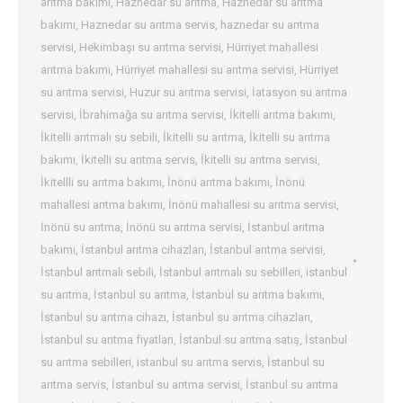
arıtma bakımı
,
Haznedar su arıtma
,
Haznedar su arıtma
bakımı
,
Haznedar su arıtma servis
,
haznedar su arıtma
servisi
,
Hekimbaşı su arıtma servisi
,
Hürriyet mahallesi
arıtma bakımı
,
Hürriyet mahallesi su arıtma servisi
,
Hürriyet
su arıtma servisi
,
Huzur su arıtma servisi
,
İatasyon su arıtma
servisi
,
İbrahimağa su arıtma servisi
,
İkitelli arıtma bakımı
,
İkitelli arıtmalı su sebili
,
İkitelli su arıtma
,
İkitelli su arıtma
bakımı
,
İkitelli su arıtma servis
,
İkitelli su arıtma servisi
,
İkitellli su arıtma bakımı
,
İnönü arıtma bakımı
,
İnönü
mahallesi arıtma bakımı
,
İnönü mahallesi su arıtma servisi
,
İnönü su arıtma
,
İnönü su arıtma servisi
,
İstanbul arıtma
bakımı
,
İstanbul arıtma cihazları
,
İstanbul arıtma servisi
,
İstanbul arıtmalı sebili
,
İstanbul arıtmalı su sebilleri
,
istanbul
su arıtma
,
İstanbul su arıtma
,
İstanbul su arıtma bakımı
,
İstanbul su arıtma cihazı
,
İstanbul su arıtma cihazları
,
İstanbul su arıtma fiyatları
,
İstanbul su arıtma satış
,
İstanbul
su arıtma sebilleri
,
istanbul su arıtma servis
,
İstanbul su
arıtma servis
,
İstanbul su arıtma servisi
,
İstanbul su arıtma