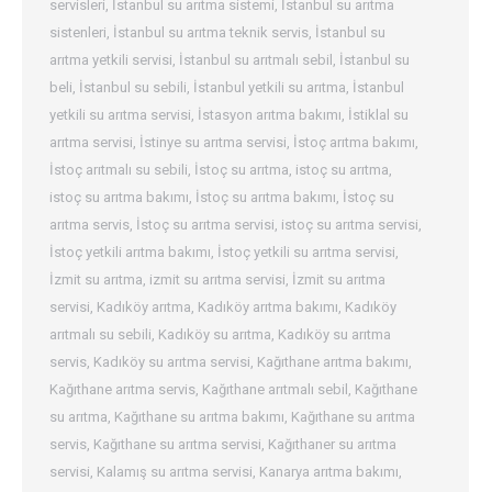
servisleri
,
İstanbul su arıtma sistemi
,
İstanbul su arıtma
sistenleri
,
İstanbul su arıtma teknik servis
,
İstanbul su
arıtma yetkili servisi
,
İstanbul su arıtmalı sebil
,
İstanbul su
beli
,
İstanbul su sebili
,
İstanbul yetkili su arıtma
,
İstanbul
yetkili su arıtma servisi
,
İstasyon arıtma bakımı
,
İstiklal su
arıtma servisi
,
İstinye su arıtma servisi
,
İstoç arıtma bakımı
,
İstoç arıtmalı su sebili
,
İstoç su arıtma
,
istoç su arıtma
,
istoç su arıtma bakımı
,
İstoç su arıtma bakımı
,
İstoç su
arıtma servis
,
İstoç su arıtma servisi
,
istoç su arıtma servisi
,
İstoç yetkili arıtma bakımı
,
İstoç yetkili su arıtma servisi
,
İzmit su arıtma
,
izmit su arıtma servisi
,
İzmit su arıtma
servisi
,
Kadıköy arıtma
,
Kadıköy arıtma bakımı
,
Kadıköy
arıtmalı su sebili
,
Kadıköy su arıtma
,
Kadıköy su arıtma
servis
,
Kadıköy su arıtma servisi
,
Kağıthane arıtma bakımı
,
Kağıthane arıtma servis
,
Kağıthane arıtmalı sebil
,
Kağıthane
su arıtma
,
Kağıthane su arıtma bakımı
,
Kağıthane su arıtma
servis
,
Kağıthane su arıtma servisi
,
Kağıthaner su arıtma
servisi
,
Kalamış su arıtma servisi
,
Kanarya arıtma bakımı
,