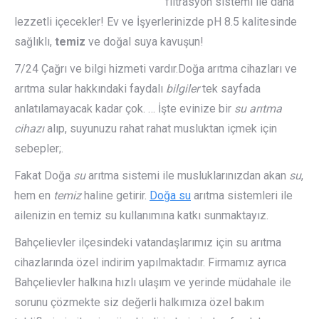
filtrasyon sistemi ile daha
lezzetli içecekler! Ev ve İşyerlerinizde pH 8.5 kalitesinde
sağlıklı,
temiz
ve doğal suya kavuşun!
7/24 Çağrı ve bilgi hizmeti vardır.Doğa arıtma cihazları ve
arıtma sular hakkındaki faydalı
bilgiler
tek sayfada
anlatılamayacak kadar çok. … İşte evinize bir
su arıtma
cihazı
alıp, suyunuzu rahat rahat musluktan içmek için
sebepler;.
Fakat Doğa
su
arıtma sistemi ile musluklarınızdan akan
su
,
hem en
temiz
haline getirir.
Doğa su
arıtma sistemleri ile
ailenizin en temiz su kullanımına katkı sunmaktayız.
Bahçelievler ilçesindeki vatandaşlarımız için su arıtma
cihazlarında özel indirim yapılmaktadır. Firmamız ayrıca
Bahçelievler halkına hızlı ulaşım ve yerinde müdahale ile
sorunu çözmekte siz değerli halkımıza özel bakım