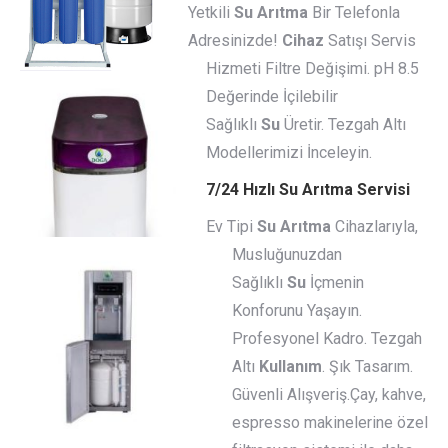
Yetkili
Su Arıtma
Bir Telefonla
Adresinizde!
Cihaz
Satışı Servis
Hizmeti Filtre Değişimi. pH 8.5
Değerinde İçilebilir
Sağlıklı
Su
Üretir. Tezgah Altı
Modellerimizi İnceleyin.
7/24 Hızlı Su Arıtma Servisi
Ev Tipi
Su Arıtma
Cihazlarıyla,
Musluğunuzdan
Sağlıklı
Su
İçmenin
Konforunu Yaşayın.
Profesyonel Kadro. Tezgah
Altı
Kullanım
. Şık Tasarım.
Güvenli Alışveriş.Çay, kahve,
espresso makinelerine özel