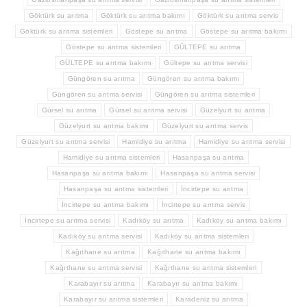
Göktürk su arıtma
Göktürk su arıtma bakımı
Göktürk su arıtma servis
Göktürk su arıtma sistemleri
Göstepe su arıtma
Göstepe su arıtma bakımı
Göstepe su arıtma sistemleri
GÜLTEPE su arıtma
GÜLTEPE su arıtma bakımı
Gültepe su arıtma servisi
Güngören su arıtma
Güngören su arıtma bakımı
Güngören su arıtma servisi
Güngören su arıtma sistemleri
Gürsel su arıtma
Gürsel su arıtma servisi
Güzelyurt su arıtma
Güzelyurt su arıtma bakımı
Güzelyurt su arıtma servis
Güzelyurt su arıtma servisi
Hamidiye su arıtma
Hamidiye su arıtma servisi
Hamidiye su arıtma sistemleri
Hasanpaşa su arıtma
Hasanpaşa su arıtma bakımı
Hasanpaşa su arıtma servisi
Hasanpaşa su arıtma sistemleri
İncirtepe su arıtma
İncirtepe su arıtma bakımı
İncirtepe su arıtma servis
İncirtepe su arıtma servisi
Kadıköy su arıtma
Kadıköy su arıtma bakımı
Kadıköy su arıtma servisi
Kadıköy su arıtma sistemleri
Kağıthane su arıtma
Kağıthane su arıtma bakımı
Kağıthane su arıtma servisi
Kağıthane su arıtma sistemleri
Karabayır su arıtma
Karabayır su arıtma bakımı
Karabayır su arıtma sistemleri
Karadeniz su arıtma