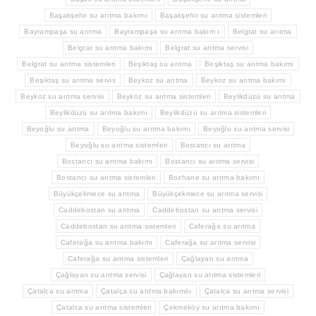
Başakşehir su arıtma bakımı
Başakşehir su arıtma sistemleri
Bayrampaşa su arıtma
Bayrampaşa su arıtma bakım ı
Belgrat su arıtma
Belgrat su arıtma bakımı
Belgrat su arıtma servisi
Belgrat su arıtma sistemleri
Beşiktaş su arıtma
Beşiktaş su arıtma bakımı
Beşiktaş su arıtma servis
Beykoz su arıtma
Beykoz su arıtma bakımı
Beykoz su arıtma servisi
Beykoz su arıtma sistemleri
Beylikdüzü su arıtma
Beylikdüzü su arıtma bakımı
Beylikdüzü su arıtma sistemleri
Beyoğlu su arıtma
Beyoğlu su arıtma bakımı
Beyoğlu su arıtma servisi
Beyoğlu su arıtma sistemleri
Bostancı su arıtma
Bostancı su arıtma bakımı
Bostancı su arıtma servisi
Bostancı su arıtma sistemleri
Bozhane su arıtma bakımı
Büyükçekmece su arıtma
Büyükçekmece su arıtma servisi
Caddebostan su arıtma
Caddebostan su arıtma servisi
Caddebostan su arıtma sistemleri
Caferağa su arıtma
Caferağa su arıtma bakımı
Caferağa su arıtma servisi
Caferağa su arıtma sistemleri
Çağlayan su arıtma
Çağlayan su arıtma servisi
Çağlayan su arıtma sistemleri
Çatalca su arıtma
Çatalça su arıtma bakımöı
Çatalca su arıtma servisi
Çatalca su arıtma sistemleri
Çekmeköy su arıtma bakımı