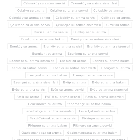
Çekmeköy su arıtma servisi
Çekmeköy su arıtma sistemleri
Celaliye su arıtma
Celaliye su arıtma servisi
Celepköy su arıtma
Celepköy su arıtma bakımı
Celepköy su arıtma servisi
Çeliktepe su arıtma
Çeliktepe su arıtma servisi
Çeliktepe su arıtma sistemleri
Cırcır su arıtma
Cırcır su arıtma servisi
Dumlupınar su arıtma
Dumlupınar su arıtma bakımı
Dumlupınar su arıtma sistemleri
Erenköy su arıtma
Erenköy su arıtma servisi
Erenköy su arıtma sistemleri
Esenkent su arıtma
Esenkent su arıtma servisi
Esenkent su arıtma sistemleri
Esenler su arıtma
Esenler su arıtma bakımı
Esenler su arıtma servisi
Esenler su arıtma sistemlerti
Esenyurt su arıtma
Esenyurt su arıtma bakımı
Esenyurt su arıtma servisi
Esenyurt su arıtma sistemleri
Eyüp su arıtma
Eyüp su arıtma bakımı
Eyüp su arıtma servis
Eyüp su arıtma servisi
Eyüp su arıtma sistemleri
Fatih su arıtma
FATİH su arıtma servisi
Fatih su arıtma sistemleri
Fenerbahçe su arıtma
fenerbahçe su arıtma bakımı
Fenerbahçe su arıtma sistemleri
Fevzi Çakmak su arıtma
Fevzi Çakmak su arıtma servisi
Fikirtepe su arıtma
Fikirtepe su arıtma bakımı
Fikirtepe su arıtma servisi
Gaziosmanpaşa su arıtma
Gaziosmanpaşa su arıtma bakımı
Gaziosmanpaşa su arıtma servisi
Gaziosmanpaşa su arıtma sistemleri