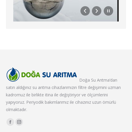
Doğa Su Arıtma’dan
satın aldığınız su arıtma cihazlarımızın filtre değişimini uzman
kadromuz ile birlikte itina ile değiştiriyor ve ölçümlerini
yapıyoruz. Periyodik bakımlarımız ile cihazınız uzun ömürlü
olmaktadır.
Find us on:
Facebook
Instagram