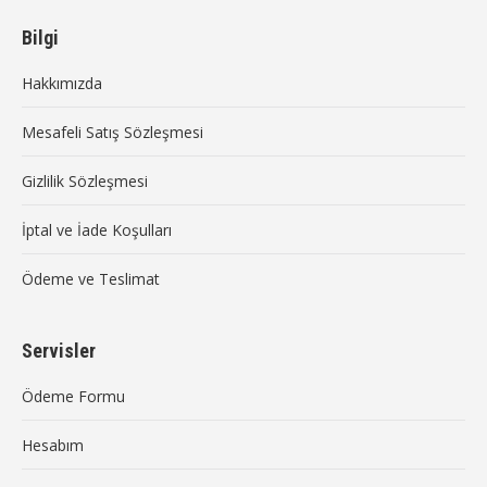
page
page
opens
opens
Bilgi
in
in
Hakkımızda
new
new
window
window
Mesafeli Satış Sözleşmesi
Gizlilik Sözleşmesi
İptal ve İade Koşulları
Ödeme ve Teslimat
Servisler
Ödeme Formu
Hesabım