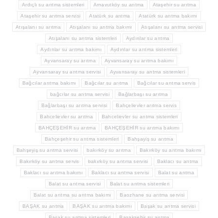
Ardıçlı su arıtma sistemleri
Arnavutköy su arıtma
Ataşehir su arıtma
Ataşehir su arıtma servisi
Atatürk su arıtma
Atatürk su arıtma bakımı
Atışalanı su arıtma
Atışalanı su arıtma bakımı
Atışalanı su arıtma servisi
Atışalanı su arıtma sistemleri
Aydınlar su arıtma
Aydınlar su arıtma bakımı
Aydınlar su arıtma sistemleri
Ayvansaray su arıtma
Ayvansaray su arıtma bakımı
Ayvansaray su arıtma servisi
Ayvansaray su arıtma sistemleri
Bağcılar arıtma bakımı
Bağcılar su arıtma
Bağcılar su arıtma servis
bağcılar su arıtma servisi
Bağlarbaşı su arıtma
Bağlarbaşı su arıtma servisi
Bahçelievler arıtma servis
Bahcelievler su arıtma
Bahcelievler su arıtma sistemleri
BAHÇEŞEHİR su arıtma
BAHÇEŞEHİR su arıtma bakımı
Bahçeşehir su arıtma sistemleri
Bahşayiş su arıtma
Bahşeyiş su arıtma servisi
bakırköy su arıtma
Bakırköy su arıtma bakımı
Bakırköy su arıtma servis
bakırköy su arıtma servisi
Baklacı su arıtma
Baklacı su arıtma bakımı
Baklacı su arıtma servisi
Balat su arıtma
Balat su arıtma servisi
Balat su arıtma sistemleri
Balat su arıtma su arıtma bakımı
Baozhane su arıtma servisi
BAŞAK su arıtma
BAŞAK su arıtma bakımı
Başak su arıtma servisi
Başak su arıtma sistemleri
Başakşehir su arıtma