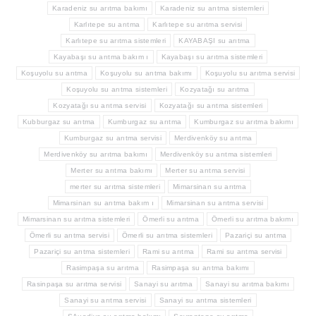
Karadeniz su arıtma bakımı
Karadeniz su arıtma sistemleri
Karlıtepe su arıtma
Karlıtepe su arıtma servisi
Karlıtepe su arıtma sistemleri
KAYABAŞI su arıtma
Kayabaşı su arıtma bakım ı
Kayabaşı su arıtma sistemleri
Koşuyolu su arıtma
Koşuyolu su arıtma bakımı
Koşuyolu su arıtma servisi
Koşuyolu su arıtma sistemleri
Kozyatağı su arıtma
Kozyatağı su arıtma servisi
Kozyatağı su arıtma sistemleri
Kubburgaz su arıtma
Kumburgaz su arıtma
Kumburgaz su arıtma bakımı
Kumburgaz su arıtma servisi
Merdivenköy su arıtma
Merdivenköy su arıtma bakımı
Merdivenköy su arıtma sistemleri
Merter su arıtma bakımı
Merter su arıtma servisi
merter su arıtma sistemleri
Mimarsinan su arıtma
Mimarsinan su arıtma bakım ı
Mimarsinan su arıtma servisi
Mimarsinan su arıtma sistemleri
Ömerli su arıtma
Ömerli su arıtma bakımı
Ömerli su arıtma servisi
Ömerli su arıtma sistemleri
Pazariçi su arıtma
Pazariçi su arıtma sistemleri
Rami su arıtma
Rami su arıtma servisi
Rasimpaşa su arıtma
Rasimpaşa su arıtma bakımı
Rasinpaşa su arıtma servisi
Sanayi su arıtma
Sanayi su arıtma bakımı
Sanayi su arıtma servisi
Sanayi su arıtma sistemleri