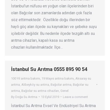
İstanbul’un nüfusu en yoğun olan ilçelerinden biri
olan Bağcılar son zamanlarda adından çok fazla
söz ettirmektedir. Özellikle doğu illerinden bir
hayli göç alan ilçede su kaynakları ve şebeke suyu
içilebilir değildir. Bu nedenle ilçede tezgâh altı su
arıtma cihazları, kapalı kasa su arıtma
cihazları kullanılmaktadır. İlçe…
İstanbul Su Arıtma 0555 895 90 54
100 Yıl arıtma bakımı
,
19 Mayıs arıtma bakımı
,
Aksaray su
arıtma
,
Alibeyköy su arıtma
,
Bağcılar arıtma
,
Bağcılar su
arıtma
,
Bağcılar su arıtma cihazları
,
Genel
By
Doğa Su Arıtma
13 Eylül 2019
Leave a comment
İstanbul Su Arıtma Evsel Ve Endüstriyel Su Arıtma