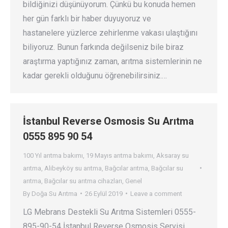
bildiğinizi düşünüyorum. Çünkü bu konuda hemen
her gün farklı bir haber duyuyoruz ve
hastanelere yüzlerce zehirlenme vakası ulaştığını
biliyoruz. Bunun farkında değilseniz bile biraz
araştırma yaptığınız zaman, arıtma sistemlerinin ne
kadar gerekli olduğunu öğrenebilirsiniz.…
İstanbul Reverse Osmosis Su Arıtma
0555 895 90 54
100 Yıl arıtma bakımı
,
19 Mayıs arıtma bakımı
,
Aksaray su
arıtma
,
Alibeyköy su arıtma
,
Bağcılar arıtma
,
Bağcılar su
arıtma
,
Bağcılar su arıtma cihazları
,
Genel
By
Doğa Su Arıtma
26 Eylül 2019
Leave a comment
LG Mebrans Destekli Su Arıtma Sistemleri 0555-
895-90-54 İstanbul Reverse Osmosis Servisi.