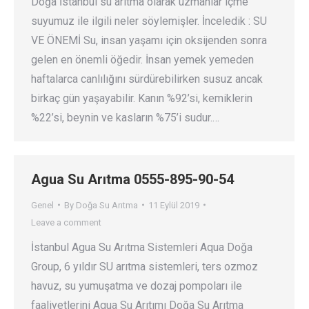
Doğa İstanbul su arıtma olarak uzmanlar içme
suyumuz ile ilgili neler söylemişler. İnceledik : SU
VE ÖNEMİ Su, insan yaşamı için oksijenden sonra
gelen en önemli öğedir. İnsan yemek yemeden
haftalarca canlılığını sürdürebilirken susuz ancak
birkaç gün yaşayabilir. Kanın %92’si, kemiklerin
%22’si, beynin ve kasların %75’i sudur.…
Agua Su Arıtma 0555-895-90-54
Genel
By
Doğa Su Arıtma
11 Eylül 2019
Leave a comment
İstanbul Agua Su Arıtma Sistemleri Aqua Doğa
Group, 6 yıldır SU arıtma sistemleri, ters ozmoz
havuz, su yumuşatma ve dozaj pompoları ile
faaliyetlerini Aqua Su Arıtımı Doğa Su Arıtma