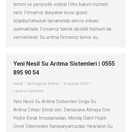
temini ve periyodik orijinal filtre bakım hizmeti
verir. Firmamız dünyanın incisi güzel
İstanbul’umuzun tamamında servis imkanı
sunmaktadır. Firmamız teknik destek hizmeti de
vermektedir. Su arıtma firmamız temiz su…
Yeni Nesil Su Arıtma Sistemleri | 0555
895 90 54
Genel
By
Doğa Su Arıtma
3 Haziran 2019
Leave a comment
Yeni Nesil Su Arıtma Sistemleri Doğa Su
Arıtma Cihazı Şimdi alın. Damacana Almaya Son.
Hiçbir Evrak İmzalamadan, Montaj Dahil Hiçbir
Ücret Ödemeden Kampanyamızdan Yararlanın Su