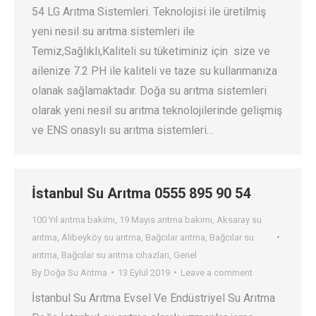
54 LG Arıtma Sistemleri. Teknolojisi ile üretilmiş
yeni nesil su arıtma sistemleri ile
Temiz,Sağlıklı,Kaliteli su tüketiminiz için size ve
ailenize 7.2 PH ile kaliteli ve taze su kullanmanıza
olanak sağlamaktadır. Doğa su arıtma sistemleri
olarak yeni nesil su arıtma teknolojilerinde gelişmiş
ve ENS onasylı su arıtma sistemleri…
İstanbul Su Arıtma 0555 895 90 54
100 Yıl arıtma bakımı
,
19 Mayıs arıtma bakımı
,
Aksaray su
arıtma
,
Alibeyköy su arıtma
,
Bağcılar arıtma
,
Bağcılar su
arıtma
,
Bağcılar su arıtma cihazları
,
Genel
By
Doğa Su Arıtma
13 Eylül 2019
Leave a comment
İstanbul Su Arıtma Evsel Ve Endüstriyel Su Arıtma