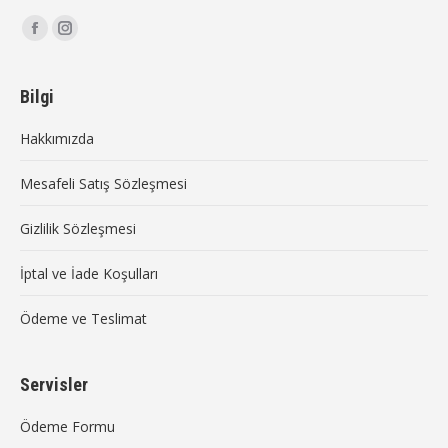
Find us on:
Facebook
Instagram
page
page
opens
opens
Bilgi
in
in
Hakkımızda
new
new
window
window
Mesafeli Satış Sözleşmesi
Gizlilik Sözleşmesi
İptal ve İade Koşulları
Ödeme ve Teslimat
Servisler
Ödeme Formu