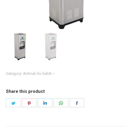
Category:
Arıtmalı Su Sebili
Share this product
Share
Share
Share
Share
Share
on
on
on
on
on
Twitter
Pinterest
LinkedIn
WhatsApp
Facebook