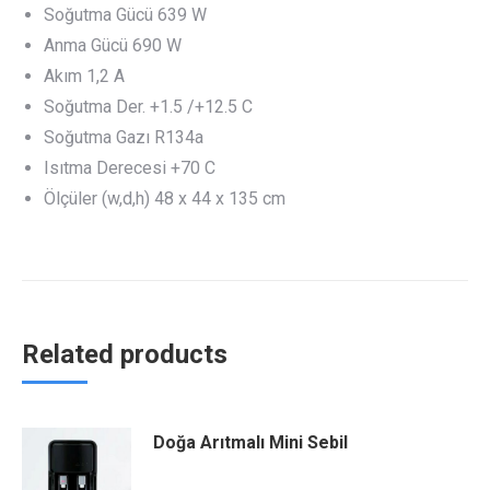
Soğutma Gücü 639 W
Anma Gücü 690 W
Akım 1,2 A
Soğutma Der. +1.5 /+12.5 C
Soğutma Gazı R134a
Isıtma Derecesi +70 C
Ölçüler (w,d,h) 48 x 44 x 135 cm
Related products
Doğa Arıtmalı Mini Sebil