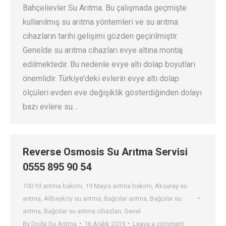
Bahçelievler Su Arıtma. Bu çalışmada geçmişte
kullanılmış su arıtma yöntemleri ve su arıtma
cihazların tarihi gelişimi gözden geçirilmiştir.
Genelde su arıtma cihazları evye altına montaj
edilmektedir. Bu nedenle evye altı dolap boyutları
önemlidir. Türkiye’deki evlerin evye altı dolap
ölçüleri evden eve değişiklik gösterdiğinden dolayı
bazı evlere su…
Reverse Osmosis Su Arıtma Servisi
0555 895 90 54
100 Yıl arıtma bakımı
,
19 Mayıs arıtma bakımı
,
Aksaray su
arıtma
,
Alibeyköy su arıtma
,
Bağcılar arıtma
,
Bağcılar su
arıtma
,
Bağcılar su arıtma cihazları
,
Genel
By
Doğa Su Arıtma
16 Aralık 2019
Leave a comment