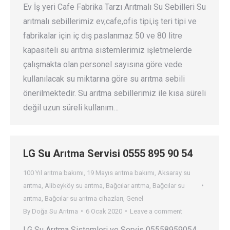
Ev İş yeri Cafe Fabrika Tarzı Arıtmalı Su Sebilleri Su
arıtmalı sebillerimiz ev,cafe,ofis tipi,iş teri tipi ve
fabrikalar için iç dış paslanmaz 50 ve 80 litre
kapasiteli su arıtma sistemlerimiz işletmelerde
çalışmakta olan personel sayısına göre vede
kullanılacak su miktarına göre su arıtma sebili
önerilmektedir. Su arıtma sebillerimiz ile kısa süreli
değil uzun süreli kullanım…
LG Su Arıtma Servisi 0555 895 90 54
100 Yıl arıtma bakımı
,
19 Mayıs arıtma bakımı
,
Aksaray su
arıtma
,
Alibeyköy su arıtma
,
Bağcılar arıtma
,
Bağcılar su
arıtma
,
Bağcılar su arıtma cihazları
,
Genel
By
Doğa Su Arıtma
6 Ocak 2020
Leave a comment
LG Su Arıtma Sistemleri ve Servis 05558959054