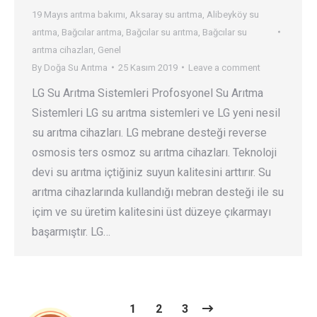
19 Mayıs arıtma bakımı
,
Aksaray su arıtma
,
Alibeyköy su
arıtma
,
Bağcılar arıtma
,
Bağcılar su arıtma
,
Bağcılar su
arıtma cihazları
,
Genel
By
Doğa Su Arıtma
25 Kasım 2019
Leave a comment
LG Su Arıtma Sistemleri Profosyonel Su Arıtma
Sistemleri LG su arıtma sistemleri ve LG yeni nesil
su arıtma cihazları. LG mebrane desteği reverse
osmosis ters osmoz su arıtma cihazları. Teknoloji
devi su arıtma içtiğiniz suyun kalitesini arttırır. Su
arıtma cihazlarında kullandığı mebran desteği ile su
içim ve su üretim kalitesini üst düzeye çıkarmayı
başarmıştır. LG…
1
2
3