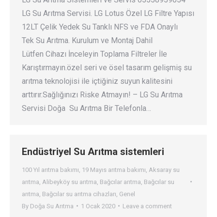
LG Su Arıtma Servisi. LG Lotus Özel LG Filtre Yapısı
12LT Çelik Yedek Su Tanklı NFS ve FDA Onaylı
Tek Su Arıtma. Kurulum ve Montaj Dahil
Lütfen Cihazı İnceleyin Toplama Filtreler İle
Karıştırmayın.özel seri ve ösel tasarım gelişmiş su
arıtma teknolojisi ile içtiğiniz suyun kalitesini
arttırır.Sağlığınızı Riske Atmayın! – LG Su Arıtma
Servisi Doğa Su Arıtma Bir Telefonla…
Endüstriyel Su Arıtma sistemleri
100 Yıl arıtma bakımı
,
19 Mayıs arıtma bakımı
,
Aksaray su
arıtma
,
Alibeyköy su arıtma
,
Bağcılar arıtma
,
Bağcılar su
arıtma
,
Bağcılar su arıtma cihazları
,
Genel
By
Doğa Su Arıtma
1 Ocak 2020
Leave a comment