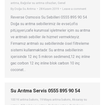
arıtma
,
Bağcılar su arıtma cihazları
,
Genel
By
Doğa Su Arıtma
28 Kasım 2019
Leave a comment
Reverse Osmosis Su Sebilleri 0555 895 90 54
Doğa su arıtma sebillerimiz ile evsel,ofis
piti,işyeri,cafe kurumsal işletmeler içim su arıtma
ve arıtmalı sebiller ile hizmet vermekteyiz.
Firmamız arıtmalı su sebillerinde ösel filtreleme
sistemi kullanmaktadır. Su arıtma sebillerinin
içerisinde 12 inç 5 mikron sedimend,12 inç inline
gac corbon 12 inç inline blok carbon 10 inç
coconat…
Su Arıtma Servis 0555 895 90 54
100 Yıl arıtma bakımı
,
19 Mayıs arıtma bakımı
,
Aksaray su