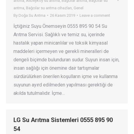
arıtma
,
Alibeyköy su arıtma
,
Bağcılar arıtma
,
Bağcılar su
arıtma
,
Bağcılar su arıtma cihazları
,
Genel
By
Doğa Su Arıtma
26 Kasım 2019
Leave a comment
İçtiğiniz Suyu Önemseyin 0555 895 90 54 Su
Arıtma Servisi. Sağlıklı ve temiz su, içerinde
hastalık yapan minicanlılar ve toksik kimyasal
maddeleri içermeyen ve gerekli mineralleri de
dengeli biçimde bulunduran sudur. Suyun insan için,
insan sağlığı için önemine dair tartışmalar
sürdürülürken önerilen koşulların içme ve kullanma
suyunun ayırd edilmeden yapılması gerektiği de
akılda tutulmalıdır. İçme…
LG Su Arıtma Sistemleri 0555 895 90
54