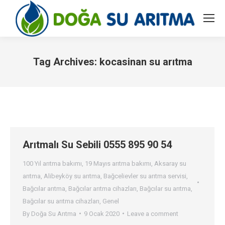
Tag Archives:
kocasinan su arıtma
You are here:
Arıtmalı Su Sebili 0555 895 90 54
100 Yıl arıtma bakımı
,
19 Mayıs arıtma bakımı
,
Aksaray su
arıtma
,
Alibeyköy su arıtma
,
Bağcelievler su arıtma servisi
,
Bağcılar arıtma
,
Bağcılar arıtma cihazları
,
Bağcılar su arıtma
,
Bağcılar su arıtma cihazları
,
Genel
By
Doğa Su Arıtma
9 Ocak 2020
Leave a comment