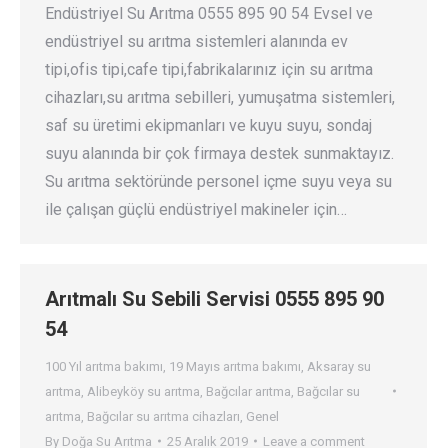
Endüstriyel Su Arıtma 0555 895 90 54 Evsel ve
endüstriyel su arıtma sistemleri alanında ev
tipi,ofis tipi,cafe tipi,fabrikalarınız için su arıtma
cihazları,su arıtma sebilleri, yumuşatma sistemleri,
saf su üretimi ekipmanları ve kuyu suyu, sondaj
suyu alanında bir çok firmaya destek sunmaktayız.
Su arıtma sektöründe personel içme suyu veya su
ile çalışan güçlü endüstriyel makineler için…
Arıtmalı Su Sebili Servisi 0555 895 90
54
100 Yıl arıtma bakımı
,
19 Mayıs arıtma bakımı
,
Aksaray su
arıtma
,
Alibeyköy su arıtma
,
Bağcılar arıtma
,
Bağcılar su
arıtma
,
Bağcılar su arıtma cihazları
,
Genel
By
Doğa Su Arıtma
25 Aralık 2019
Leave a comment