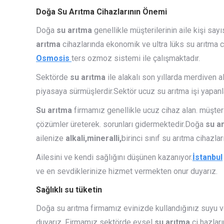
Doğa Su Arıtma Cihazlarının Önemi
Doğa
su arıtma
genellikle müşterilerinin aile kişi say
arıtma
cihazlarında ekonomik ve ultra lüks su arıtma 
Osmosis
ters ozmoz sistemi ile çalışmaktadır.
Sektörde
su arıtma
ile alakalı son yıllarda merdiven a
piyasaya sürmüşlerdir.Sektör ucuz su arıtma işi yapanla
Su arıtma
firmamız genellikle ucuz cihaz alan. müşteri
çözümler üreterek. sorunları gidermektedir.Doğa
su a
ailenize
alkali,mineralli,
birinci sınıf su arıtma cihazlar
Ailesini ve kendi sağlığını düşünen kazanıyor.
İstanbul
ve en sevdiklerinize hizmet vermekten onur duyarız.
Sağlıklı su tüketin
Doğa su arıtma firmamız evinizde kullandığınız suyu ve
duyarız .Firmamız sektörde evsel
su arıtma
ci hazlar