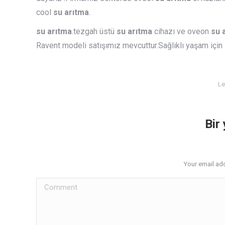
cool
su arıtma
.
su arıtma
.tezgah üstü
su arıtma
cihazı ve oveon
su 
Ravent modeli satışımız mevcuttur.Sağlıklı yaşam için sa
Le
Bir
Your email add
Comment