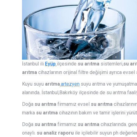
İstanbul ili
Eyüp
ilçesinde
su arıtma
sistemleri,
su ar
arıtma
cihazlarının orijinal filtre değişimi ayrıca evsel
Kuyu suyu
arıtma
.artezyen
suyu arıtma ve yumuşatma s
alanında. İstanbul,Bakırköy ilçesinde de su arıtma faal
Doğa
su arıtma
firmamız evsel
su arıtma
cihazlarını
marka
su arıtma
cihazının bakım ve tamir işlerini yürü
Doğa
su arıtma
firmamız
su arıtma
cihazlarında. ger
onaylı.
su analiz raporu
ile içilebilir suyun ph değerl