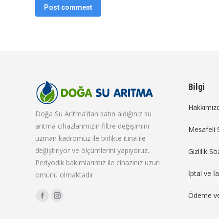
Post comment
Bilgi
Hakkımız
Doğa Su Arıtma’dan satın aldığınız su
arıtma cihazlarımızın filtre değişimini
Mesafeli 
uzman kadromuz ile birlikte itina ile
değiştiriyor ve ölçümlerini yapıyoruz.
Gizlilik S
Periyodik bakımlarımız ile cihazınız uzun
İptal ve İ
ömürlü olmaktadır.
Find us on:
Ödeme ve
Facebook
Instagram
page
page