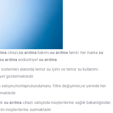
ıtma
cihazı,
su arıtma
bakımı.
su arıtma
tamiri. her marka
su
su arıtma
endüstriyel
su arıtma
.
istemleri alanında temiz su içimi ve temiz su kullanımı
iyet göstermektedir.
n satışını,montajını,kurulumunu. filtre değişimini,ve yerinde her
tmektedir.
ek
su arıtma
cihazı satışında müşterilerine sağlık bakanlığından
erini müşterilerine sunmaktadır.