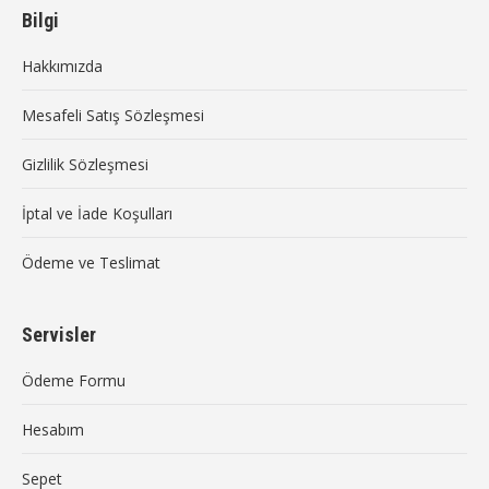
opens
opens
Bilgi
in
in
Hakkımızda
new
new
window
window
Mesafeli Satış Sözleşmesi
Gizlilik Sözleşmesi
İptal ve İade Koşulları
Ödeme ve Teslimat
Servisler
Ödeme Formu
Hesabım
Sepet