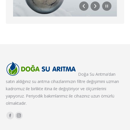
Doğa Su Arıtma’dan
satın aldığınız su arıtma cihazlarımızın filtre değişimini uzman
kadromuz ile birlikte itina ile değiştiriyor ve ölçümlerini
yapıyoruz. Periyodik bakımlarımız ile cihazınız uzun ömürlü
olmaktadır.
Find us on:
Facebook
Instagram
page
page