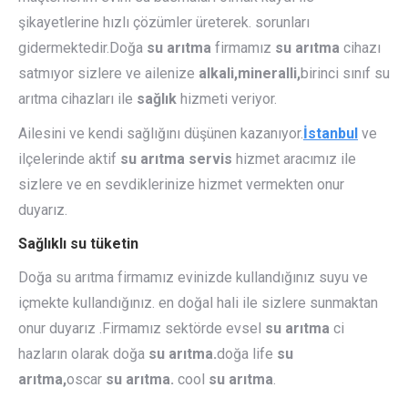
şikayetlerine hızlı çözümler üreterek. sorunları
gidermektedir.Doğa
su arıtma
firmamız
su arıtma
cihazı
satmıyor sizlere ve ailenize
alkali,mineralli,
birinci sınıf su
arıtma cihazları ile
sağlık
hizmeti veriyor.
Ailesini ve kendi sağlığını düşünen kazanıyor.
İstanbul
ve
ilçelerinde aktif
su arıtma servis
hizmet aracımız ile
sizlere ve en sevdiklerinize hizmet vermekten onur
duyarız.
Sağlıklı su tüketin
Doğa su arıtma firmamız evinizde kullandığınız suyu ve
içmekte kullandığınız. en doğal hali ile sizlere sunmaktan
onur duyarız .Firmamız sektörde evsel
su arıtma
ci
hazların olarak doğa
su arıtma.
doğa life
su
arıtma,
oscar
su arıtma.
cool
su arıtma
.