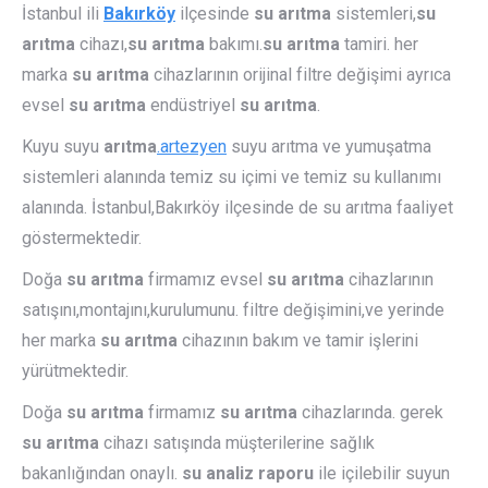
İstanbul ili
Bakırköy
ilçesinde
su arıtma
sistemleri,
su
arıtma
cihazı,
su arıtma
bakımı.
su arıtma
tamiri. her
marka
su arıtma
cihazlarının orijinal filtre değişimi ayrıca
evsel
su arıtma
endüstriyel
su arıtma
.
Kuyu suyu
arıtma
.artezyen
suyu arıtma ve yumuşatma
sistemleri alanında temiz su içimi ve temiz su kullanımı
alanında. İstanbul,Bakırköy ilçesinde de su arıtma faaliyet
göstermektedir.
Doğa
su arıtma
firmamız evsel
su arıtma
cihazlarının
satışını,montajını,kurulumunu. filtre değişimini,ve yerinde
her marka
su arıtma
cihazının bakım ve tamir işlerini
yürütmektedir.
Doğa
su arıtma
firmamız
su arıtma
cihazlarında. gerek
su arıtma
cihazı satışında müşterilerine sağlık
bakanlığından onaylı.
su analiz raporu
ile içilebilir suyun