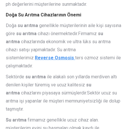
ph değerlerini müşterilerine sunmaktadır.
Doğa Su Arıtma Cihazlarının Önemi
Doğa
su arıtma
genellikle müşterilerinin aile kişi sayısına
göre
su arıtma
cihazı önermektedir.Firmamız
su
arıtma
cihazlarında ekonomik ve ultra lüks su arıtma
cihazı satışı yapmaktadır. Su arıtma
sistemlerimiz
Reverse Osmosis
ters ozmoz sistemi ile
çalışmaktadır.
Sektörde
su arıtma
ile alakalı son yıllarda merdiven altı
denilen kişiler türemiş ve ucuz kalitesiz
su
arıtma
cihazlarını piyasaya sürmüşlerdir.Sektör ucuz su
arıtma işi yapanlar ile müşteri memnuniyetsizliği ile dolup
taşmıştır.
Su arıtma
firmamız genellikle ucuz cihaz alan.
müşterilerim evini su basmaları olmak kaydı ile