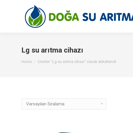
Lg su arıtma cihazı
You are here:
Home
Ürünler “Lg su arıtma cihazı” olarak etiketlendi