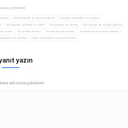
ave a comment
 arıtma
Bahcelievler su arıtma bakımı
Hürriyet mahallesi su arıtma
i
Kocasinan arıtmalı su sebili
kocasinan su arıtma
kocasinan su arıtma bakımı
ma servis
Su arıtma servisi
Yenibosna su arıtma
Yenibosna su arıtma bakımı
mahallesi su arıtma
Zafer mahallesi su arıtma bakım
 yanıt yazın
ress will not be published.