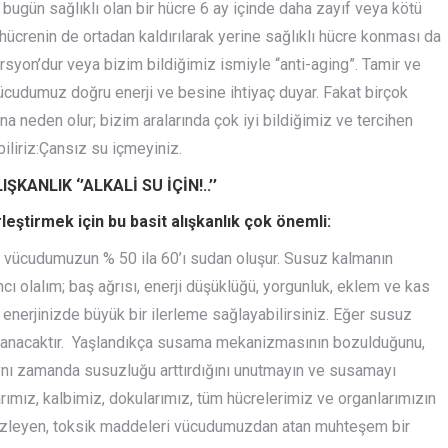
ugün sağlıklı olan bir hücre 6 ay içinde daha zayıf veya kötü
 hücrenin de ortadan kaldırılarak yerine sağlıklı hücre konması da
rsyon’dur veya bizim bildiğimiz ismiyle “anti-aging”. Tamir ve
ücudumuz doğru enerji ve besine ihtiyaç duyar. Fakat birçok
a neden olur; bizim aralarında çok iyi bildiğimiz ve tercihen
iliriz:Çansız su içmeyiniz.
ANLIK ‘’ALKALİ SU İÇİN!..’’
eştirmek için bu basit alışkanlık çok önemli:
ve vücudumuzun % 50 ila 60’ı sudan oluşur. Susuz kalmanın
ımcı olalım; baş ağrısı, enerji düşüklüğü, yorgunluk, eklem ve kas
e enerjinizde büyük bir ilerleme sağlayabilirsiniz. Eğer susuz
aşlanacaktır. Yaşlandıkça susama mekanizmasının bozulduğunu,
ynı zamanda susuzluğu arttırdığını unutmayın ve susamayı
rımız, kalbimiz, dokularımız, tüm hücrelerimiz ve organlarımızın
mizleyen, toksik maddeleri vücudumuzdan atan muhteşem bir