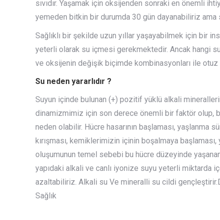
sıvıdır. Yaşamak için oksijenden sonraki en önemli i
yemeden bitkin bir durumda 30 gün dayanabiliriz ama s
Sağlıklı bir şekilde uzun yıllar yaşayabilmek için bir i
yeterli olarak su içmesi gerekmektedir. Ancak hangi s
ve oksijenin değişik biçimde kombinasyonları ile otuz a
Su neden yararlıdır ?
Suyun içinde bulunan (+) pozitif yüklü alkali minerall
dinamizmimiz için son derece önemli bir faktör olup,
neden olabilir. Hücre hasarının başlaması, yaşlanma sü
kırışması, kemiklerimizin içinin boşalmaya başlaması,
oluşumunun temel sebebi bu hücre düzeyinde yaşanan 
yapıdaki alkali ve canlı iyonize suyu yeterli miktarda i
azaltabiliriz. Alkali su Ve mineralli su cildi gençleşt
Sağlık