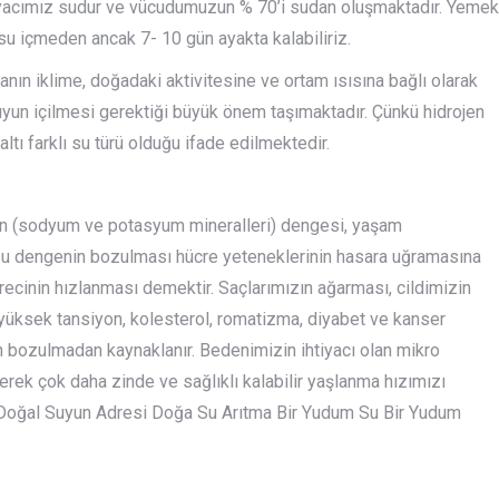
htiyacımız sudur ve vücudumuzun % 70’i sudan oluşmaktadır. Yemek
u içmeden ancak 7- 10 gün ayakta kalabiliriz.
nsanın iklime, doğadaki aktivitesine ve ortam ısısına bağlı olarak
uyun içilmesi gerektiği büyük önem taşımaktadır. Çünkü hidrojen
ltı farklı su türü olduğu ifade edilmektedir.
erin (sodyum ve potasyum mineralleri) dengesi, yaşam
 bu dengenin bozulması hücre yeteneklerinin hasara uğramasına
recinin hızlanması demektir. Saçlarımızın ağarması, cildimizin
 yüksek tansiyon, kolesterol, romatizma, diyabet ve kanser
bozulmadan kaynaklanır. Bedenimizin ihtiyacı olan mikro
çerek çok daha zinde ve sağlıklı kalabilir yaşlanma hızımızı
irir.Doğal Suyun Adresi Doğa Su Arıtma Bir Yudum Su Bir Yudum