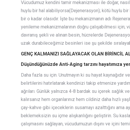
Vücudumuz kendini tamir mekanizması ile doğar, nasıl b
huylu bir hal alabiliyorsa(Dejenerasyon); kötü huylu bir
bir o kadar olasıdır. İşte bu mekanizmanın adı Rejenera
yenileme mekanizmalarının doğru çalışabilmesi için; v
davranış şekli ve alınan besin, hücrelerde Dejenerasyon
uzak durabileceğimiz besinleri ise şu şekilde sıralayab
GENÇ KALMANIZI SAĞLAYACAK OLAN BİRİNCİL ALIŞK
Düşündüğünüzde Anti-Aging tarzını hayatımıza yerl
Daha fazla su için. Unutmayın ki su hayat kaynağıdır 
belirtilerini hatırlatarak kendinizi takip etmenize yard
ağrıları. Günlük yalnızca 4-8 bardak su içerek sağlık v
kalırsanız hem organlarınız hem cildiniz daha hızlı y
çay-kahve gibi içeceklerin susamayı azalttığını ama a
beklemeksizin su içme alışkanlığını geliştirin.
Su kasla
çalışmasını sağlayan, vücudumuzun dışını ve içini te