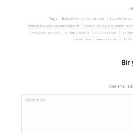
Le
Tags:
Bahçelievler arıtmalı su sebili
Bahcelievler su
Hürriyet Mahallesi su arıtma bakımı
Hürriyet Mahallesi su arıtma servis
Kocasinan su sebili
su arıtma bakımı
su arıtma cihazı
su arıt
Yenibosna su arıtma cihazları
Zafer 
Bir
Your email add
Comment