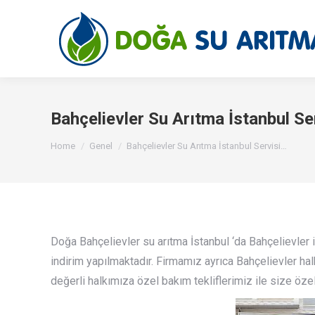
Bahçelievler Su Arıtma İstanbul S
You are here:
Home
Genel
Bahçelievler Su Arıtma İstanbul Servisi…
Doğa Bahçelievler su arıtma İstanbul ‘da Bahçelievler i
indirim yapılmaktadır. Firmamız ayrıca Bahçelievler ha
değerli halkımıza özel bakım tekliflerimiz ile size öze