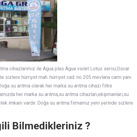
rıtma cihazlarımız ile Agua plas Agua violet Lotus serisi,Oscar
ile sizlere hürriyet mah. hürriyet cad. no 205 mevlana cami yanı
ğa su arıtma olarak her marka su arıtma cihazı filtre
amızda her marka su arıtma,su arıtma cihazları,ekipmanları,su
destek imkanı vardır. Doğa su arıtma firmamız yeni yerinde sizlere
gili Bilmedikleriniz ?