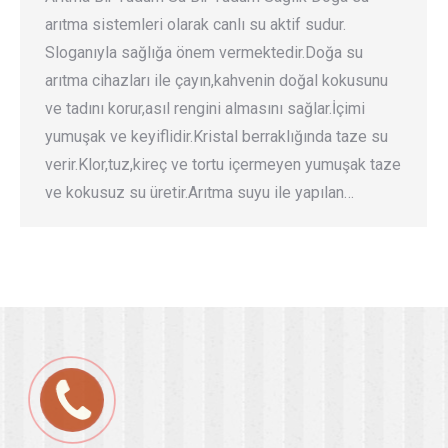
arıtma sistemleri olarak canlı su aktif sudur.
Sloganıyla sağlığa önem vermektedir.Doğa su
arıtma cihazları ile çayın,kahvenin doğal kokusunu
ve tadını korur,asıl rengini almasını sağlar.İçimi
yumuşak ve keyiflidir.Kristal berraklığında taze su
verir.Klor,tuz,kireç ve tortu içermeyen yumuşak taze
ve kokusuz su üretir.Arıtma suyu ile yapılan…