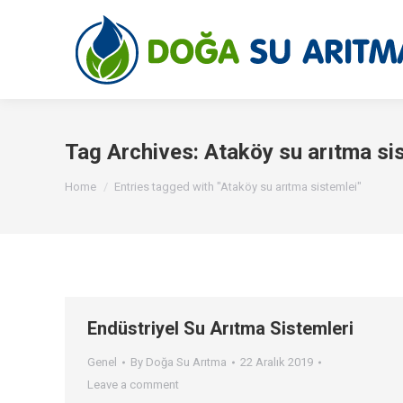
Tag Archives:
Ataköy su arıtma si
You are here:
Home
Entries tagged with "Ataköy su arıtma sistemlei"
Endüstriyel Su Arıtma Sistemleri
Genel
By
Doğa Su Arıtma
22 Aralık 2019
Leave a comment