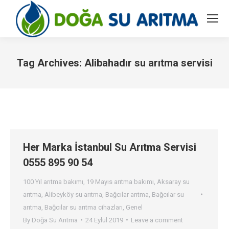
Tag Archives:
Alibahadır su arıtma servisi
You are here:
Her Marka İstanbul Su Arıtma Servisi
0555 895 90 54
100 Yıl arıtma bakımı
,
19 Mayıs arıtma bakımı
,
Aksaray su
arıtma
,
Alibeyköy su arıtma
,
Bağcılar arıtma
,
Bağcılar su
arıtma
,
Bağcılar su arıtma cihazları
,
Genel
By
Doğa Su Arıtma
24 Eylül 2019
Leave a comment