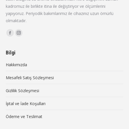
kadromuz ile birlikte itina ile değiştiriyor ve ölçümlerini
yapıyoruz. Periyodik bakımlarımız ile cihazınız uzun ömürlü
olmaktadır.
Find us on:
Facebook
Instagram
page
page
opens
opens
Bilgi
in
in
Hakkımızda
new
new
window
window
Mesafeli Satış Sözleşmesi
Gizlilik Sözleşmesi
İptal ve İade Koşulları
Ödeme ve Teslimat