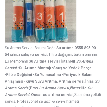
Su Arıtma Servisi Bakımı Doğa
Su arıtma 0555 895 90
54
cihazı satış ve
servisi
, filtre değişimi, bakım onarımı.
LG Membranlı
Su Arıtma
servisi İstanbul
Su Arıtma
Servisi
•Su Arıtma Montajı •Satış ve Yedek Parça
•Filtre Değişimi •Su Yumuşatma •Periyodik Bakım
Anlaşması •Kuyu Suyu Arıtma. Arıtma servisi,İhlas
Su
Arıtma Servisi
,Bms
Su Arıtma Servisi
,Waterlife
Su
Arıtma Servisi
. Oscar su arıtma servisi,
Su arıtma yetkili
servis. Profesyonel
su arıtma servis
hizmeti