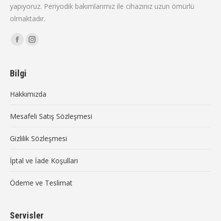
yapıyoruz. Periyodik bakımlarımız ile cihazınız uzun ömürlü
olmaktadır.
Find us on:
Facebook
Instagram
page
page
opens
opens
Bilgi
in
in
Hakkımızda
new
new
window
window
Mesafeli Satış Sözleşmesi
Gizlilik Sözleşmesi
İptal ve İade Koşulları
Ödeme ve Teslimat
Servisler