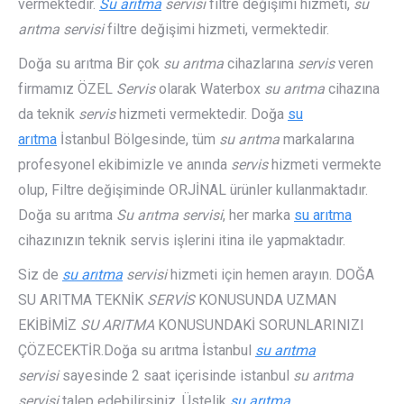
vermektedir.
Su arıtma
servisi
filtre değişimi hizmeti,
su
arıtma servisi
filtre değişimi hizmeti, vermektedir.
Doğa su arıtma Bir çok
su arıtma
cihazlarına
servis
veren
firmamız ÖZEL
Servis
olarak Waterbox
su arıtma
cihazına
da teknik
servis
hizmeti vermektedir. Doğa
su
arıtma
İstanbul Bölgesinde, tüm
su arıtma
markalarına
profesyonel ekibimizle ve anında
servis
hizmeti vermekte
olup, Filtre değişiminde ORJİNAL ürünler kullanmaktadır.
Doğa su arıtma
Su arıtma servisi
, her marka
su arıtma
cihazınızın teknik servis işlerini itina ile yapmaktadır.
Siz de
su arıtma
servisi
hizmeti için hemen arayın. DOĞA
SU ARITMA TEKNİK
SERVİS
KONUSUNDA UZMAN
EKİBİMİZ
SU ARITMA
KONUSUNDAKİ SORUNLARINIZI
ÇÖZECEKTİR.Doğa su arıtma İstanbul
su arıtma
servisi
sayesinde 2 saat içerisinde istanbul
su arıtma
servisi
talep edebilirsiniz. Üstelik
su arıtma