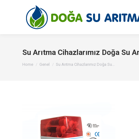
Su Arıtma Cihazlarımız Doğa Su A
You are here:
Home
Genel
Su Arıtma Cihazlarımız Doğa Su…