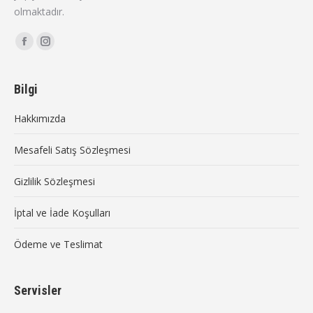
olmaktadır.
Find us on:
Facebook
Instagram
page
page
opens
opens
Bilgi
in
in
Hakkımızda
new
new
window
window
Mesafeli Satış Sözleşmesi
Gizlilik Sözleşmesi
İptal ve İade Koşulları
Ödeme ve Teslimat
Servisler