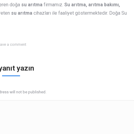
 veren doğa
su arıtma
firmamız.
Su arıtma, arıtma bakımı,
reten
su arıtma
cihazları ile faaliyet göstermektedir. Doğa Su
ave a comment
 yanıt yazın
ress will not be published.