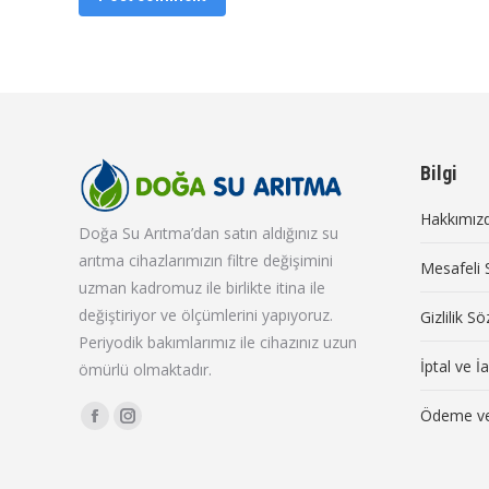
Bilgi
Hakkımız
Doğa Su Arıtma’dan satın aldığınız su
arıtma cihazlarımızın filtre değişimini
Mesafeli 
uzman kadromuz ile birlikte itina ile
değiştiriyor ve ölçümlerini yapıyoruz.
Gizlilik S
Periyodik bakımlarımız ile cihazınız uzun
İptal ve İ
ömürlü olmaktadır.
Find us on:
Ödeme ve
Facebook
Instagram
page
page
opens
opens