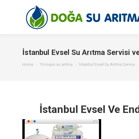
İstanbul Evsel Su Arıtma Servisi ve
You are here:
Home
19 mayıs su arıtma
İstanbul Evsel Su Arıtma Servisi…
İstanbul Evsel Ve End