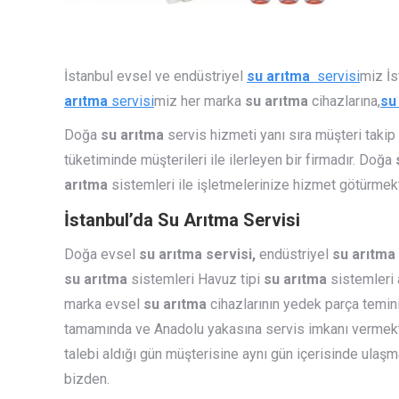
İstanbul evsel ve endüstriyel
su arıtma
servisi
miz İs
arıtma
servisi
miz her marka
su arıtma
cihazlarına,
su
Doğa
su arıtma
servis hizmeti yanı sıra müşteri takip
tüketiminde müşterileri ile ilerleyen bir firmadır. Doğa
arıtma
sistemleri ile işletmelerinize hizmet götürmekt
İstanbul’da Su Arıtma Servisi
Doğa evsel
su arıtma servisi,
endüstriyel
su arıtma
su arıtma
sistemleri Havuz tipi
su arıtma
sistemleri
marka evsel
su arıtma
cihazlarının yedek parça temini
tamamında ve Anadolu yakasına servis imkanı vermek
talebi aldığı gün müşterisine aynı gün içerisinde ulaşm
bizden.