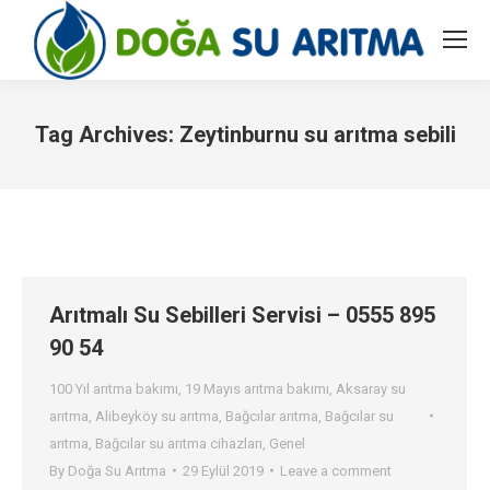
Tag Archives:
Zeytinburnu su arıtma sebili
You are here:
Arıtmalı Su Sebilleri Servisi – 0555 895
90 54
100 Yıl arıtma bakımı
,
19 Mayıs arıtma bakımı
,
Aksaray su
arıtma
,
Alibeyköy su arıtma
,
Bağcılar arıtma
,
Bağcılar su
arıtma
,
Bağcılar su arıtma cihazları
,
Genel
By
Doğa Su Arıtma
29 Eylül 2019
Leave a comment