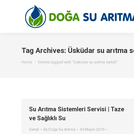
Tag Archives:
Üsküdar su arıtma se
You are here:
Home
Entries tagged with "Üsküdar su arıtma serbili"
Su Arıtma Sistemleri Servisi | Taze
ve Sağlıklı Su
Genel
By
Doğa Su Arıtma
30 Mayıs 2019