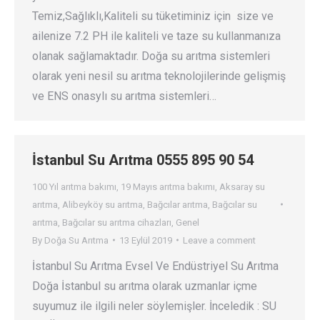
Temiz,Sağlıklı,Kaliteli su tüketiminiz için size ve
ailenize 7.2 PH ile kaliteli ve taze su kullanmanıza
olanak sağlamaktadır. Doğa su arıtma sistemleri
olarak yeni nesil su arıtma teknolojilerinde gelişmiş
ve ENS onasylı su arıtma sistemleri…
İstanbul Su Arıtma 0555 895 90 54
100 Yıl arıtma bakımı
,
19 Mayıs arıtma bakımı
,
Aksaray su
arıtma
,
Alibeyköy su arıtma
,
Bağcılar arıtma
,
Bağcılar su
arıtma
,
Bağcılar su arıtma cihazları
,
Genel
By
Doğa Su Arıtma
13 Eylül 2019
Leave a comment
İstanbul Su Arıtma Evsel Ve Endüstriyel Su Arıtma
Doğa İstanbul su arıtma olarak uzmanlar içme
suyumuz ile ilgili neler söylemişler. İnceledik : SU