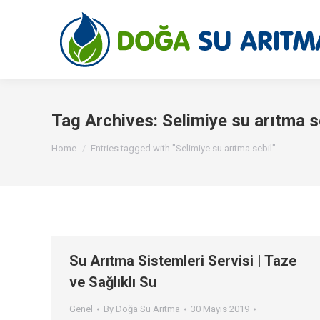
Tag Archives:
Selimiye su arıtma s
You are here:
Home
Entries tagged with "Selimiye su arıtma sebil"
Su Arıtma Sistemleri Servisi | Taze
ve Sağlıklı Su
Genel
By
Doğa Su Arıtma
30 Mayıs 2019