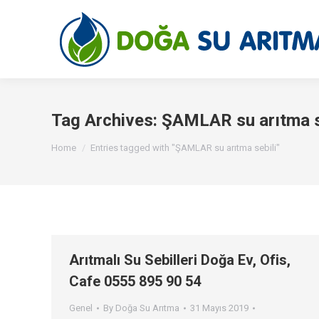
Tag Archives:
ŞAMLAR su arıtma s
You are here:
Home
Entries tagged with "ŞAMLAR su arıtma sebili"
Arıtmalı Su Sebilleri Doğa Ev, Ofis,
Cafe 0555 895 90 54
Genel
By
Doğa Su Arıtma
31 Mayıs 2019