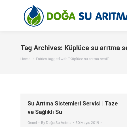
Tag Archives:
Küplüce su arıtma se
You are here:
Home
Entries tagged with "Küplüce su arıtma sebil"
Su Arıtma Sistemleri Servisi | Taze
ve Sağlıklı Su
Genel
By
Doğa Su Arıtma
30 Mayıs 2019