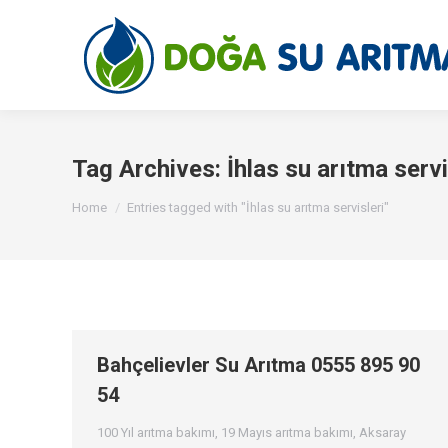
Tag Archives:
İhlas su arıtma servi
You are here:
Home
Entries tagged with "İhlas su arıtma servisleri"
Bahçelievler Su Arıtma 0555 895 90
54
100 Yıl arıtma bakımı
,
19 Mayıs arıtma bakımı
,
Aksaray