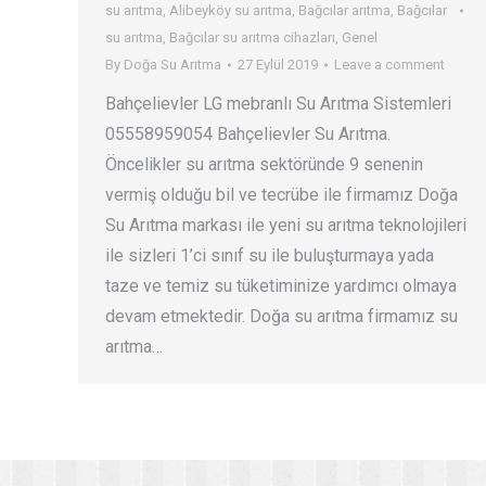
su arıtma
,
Alibeyköy su arıtma
,
Bağcılar arıtma
,
Bağcılar
su arıtma
,
Bağcılar su arıtma cihazları
,
Genel
By
Doğa Su Arıtma
27 Eylül 2019
Leave a comment
Bahçelievler LG mebranlı Su Arıtma Sistemleri
05558959054 Bahçelievler Su Arıtma.
Öncelikler su arıtma sektöründe 9 senenin
vermiş olduğu bil ve tecrübe ile firmamız Doğa
Su Arıtma markası ile yeni su arıtma teknolojileri
ile sizleri 1’ci sınıf su ile buluşturmaya yada
taze ve temiz su tüketiminize yardımcı olmaya
devam etmektedir. Doğa su arıtma firmamız su
arıtma…