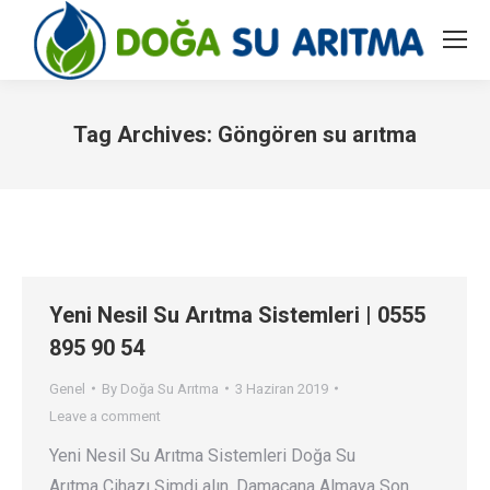
Tag Archives:
Göngören su arıtma
You are here:
Yeni Nesil Su Arıtma Sistemleri | 0555
895 90 54
Genel
By
Doğa Su Arıtma
3 Haziran 2019
Leave a comment
Yeni Nesil Su Arıtma Sistemleri Doğa Su
Arıtma Cihazı Şimdi alın. Damacana Almaya Son.