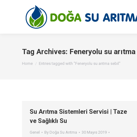
Tag Archives:
Feneryolu su arıtma 
You are here:
Home
Entries tagged with "Feneryolu su arıtma sebil"
Su Arıtma Sistemleri Servisi | Taze
ve Sağlıklı Su
Genel
By
Doğa Su Arıtma
30 Mayıs 2019