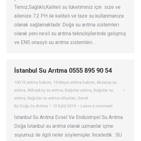
Temiz,Sağlıklı,Kaliteli su tüketiminiz için size ve
ailenize 7.2 PH ile kaliteli ve taze su kullanmanıza
olanak sağlamaktadır. Doğa su arıtma sistemleri
olarak yeni nesil su arıtma teknolojilerinde gelişmiş
ve ENS onasylı su arıtma sistemleri…
İstanbul Su Arıtma 0555 895 90 54
100 Yıl arıtma bakımı
,
19 Mayıs arıtma bakımı
,
Aksaray su
arıtma
,
Alibeyköy su arıtma
,
Bağcılar arıtma
,
Bağcılar su
arıtma
,
Bağcılar su arıtma cihazları
,
Genel
By
Doğa Su Arıtma
13 Eylül 2019
Leave a comment
İstanbul Su Arıtma Evsel Ve Endüstriyel Su Arıtma
Doğa İstanbul su arıtma olarak uzmanlar içme
suyumuz ile ilgili neler söylemişler. İnceledik : SU