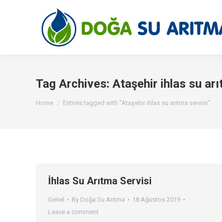
Tag Archives:
Ataşehir ihlas su arı
You are here:
Home
Entries tagged with "Ataşehir ihlas su arıtma servisi"
İhlas Su Arıtma Servisi
Genel
By
Doğa Su Arıtma
18 Ağustos 2019
Leave a comment