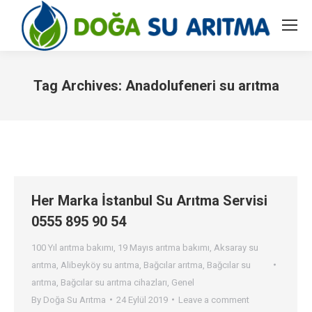
Tag Archives:
Anadolufeneri su arıtma
You are here:
Her Marka İstanbul Su Arıtma Servisi
0555 895 90 54
100 Yıl arıtma bakımı
,
19 Mayıs arıtma bakımı
,
Aksaray su
arıtma
,
Alibeyköy su arıtma
,
Bağcılar arıtma
,
Bağcılar su
arıtma
,
Bağcılar su arıtma cihazları
,
Genel
By
Doğa Su Arıtma
24 Eylül 2019
Leave a comment