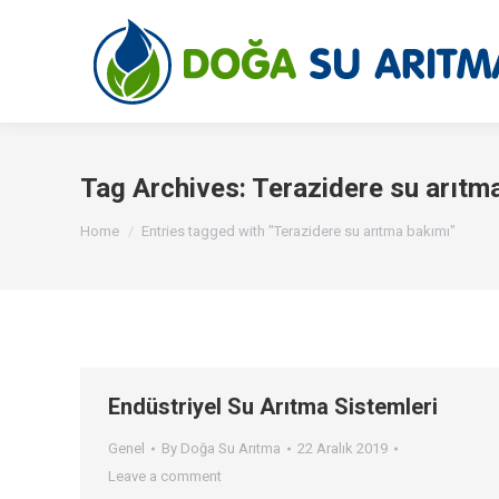
Tag Archives:
Terazidere su arıtm
You are here:
Home
Entries tagged with "Terazidere su arıtma bakımı"
Endüstriyel Su Arıtma Sistemleri
Genel
By
Doğa Su Arıtma
22 Aralık 2019
Leave a comment