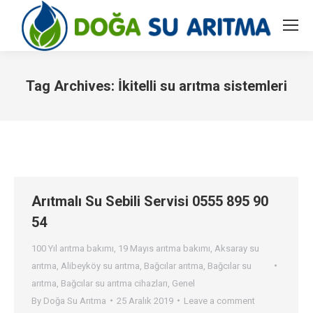
Tag Archives:
İkitelli su arıtma sistemleri
You are here:
Arıtmalı Su Sebili Servisi 0555 895 90
54
100 Yıl arıtma bakımı
,
19 Mayıs arıtma bakımı
,
Aksaray su
arıtma
,
Alibeyköy su arıtma
,
Bağcılar arıtma
,
Bağcılar su
arıtma
,
Bağcılar su arıtma cihazları
,
Genel
By
Doğa Su Arıtma
25 Aralık 2019
Leave a comment