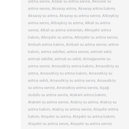
arıtma servisi
,
Adalar su arıtma servisi
,
Akıncılar su
arıtma servisi
,
Aksaray arıtma
,
Aksaray arıtma bakımı
,
Aksaray su arıtma
,
Aksaray su arıtma servisi
,
Alibeyköy
arıtma servis
,
Alibeyköy su arıtma
,
Alkali su arıtma
servisi
,
Alkali su arıtma sistemleri
,
Altınşehir arıtma
bakımı
,
Altınşehir su arıtma
,
Altınşehir su arıtma servisi
,
Ambarlı arıtma bakımı
,
Ambarlı su arıtma servisi
,
arıtma
bakımı
,
arıtma sebilleri
,
arıtma servisi
,
arıtmalı sebil
,
arıtmalı sebiller
,
arıtmalı su sebili
,
Armağanevler su
arıtma servisi
,
Arnavutköy arıtma bakımı
,
Arnavutköy su
arıtma
,
Arnavutköy su arıtma bakımı
,
Arnavutköy su
arıtma sebili
,
Arnavutköy su arıtma servis
,
Arnavutköy
su arıtma servisi
,
Arnevutköy arıtma servisi
,
Aşağı
dudullu su arıtma servisi
,
Atakent arıtma bakımı
,
Atakent su arıtma servisi
,
Ataköy su arıtma
,
Ataköy su
arıtma bakımı
,
Ataköy su arıtma servisi
,
Ataşehir arıtma
bakımı
,
Ataşehir su arıtma
,
Ataşehir su arıtma bakımı
,
Ataşehir su arıtma servis
,
Ataşehir su arıtma servisi
,