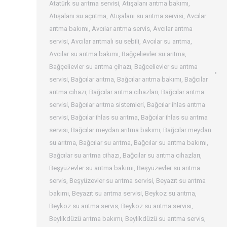
Atatürk su arıtma servisi
,
Atışalanı arıtma bakımı
,
Atışalanı su açrıtma
,
Atışalanı su arıtma servisi
,
Avcılar
arıtma bakımı
,
Avcılar arıtma servis
,
Avcılar arıtma
servisi
,
Avcılar arıtmalı su sebili
,
Avcılar su arıtma
,
Avcılar su arıtma bakımı
,
Bağçelievler su arıtma
,
Bağçelievler su arıtma çihazı
,
Bağcelievler su arıtma
servisi
,
Bağcılar arıtma
,
Bağcılar arıtma bakımı
,
Bağcılar
arıtma cihazı
,
Bağcılar arıtma cihazları
,
Bağcılar arıtma
servisi
,
Bağcılar arıtma sistemleri
,
Bağcılar ihlas arıtma
servisi
,
Bağcılar ihlas su arıtma
,
Bağcılar ihlas su arıtma
servisi
,
Bağcılar meydan arıtma bakımı
,
Bağcılar meydan
su arıtma
,
Bağcılar su arıtma
,
Bağcılar su arıtma bakımı
,
Bağcılar su arıtma cihazı
,
Bağcılar su arıtma cihazları
,
Beşyüzevler su arıtma bakımı
,
Beşyüzevler su arıtma
servis
,
Beşyüzevler su arıtma servisi
,
Beyazıt su arıtma
bakımı
,
Beyazıt su arıtma servisi
,
Beykoz su arıtma
,
Beykoz su arıtma servis
,
Beykoz su arıtma servisi
,
Beylikdüzü arıtma bakımı
,
Beylikdüzü su arıtma servis
,