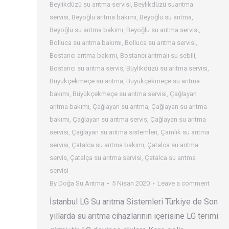
Beylikdüzü su arıtma servisi
,
Beylikdüzü suarıtma
servisi
,
Beyoğlu arıtma bakımı
,
Beyoğlu su arıtma
,
Beyoğlu su arıtma bakımı
,
Beyoğlu su arıtma servisi
,
Bolluca su arıtma bakımı
,
Bolluca su arıtma servisi
,
Bostancı arıtma bakımı
,
Bostancı arıtmalı su sebili
,
Bostancı su arıtma servis
,
Büylikdüzü su arıtma servisi
,
Büyükçekmeçe su arıtma
,
Büyükçekmeçe su arıtma
bakımı
,
Büyükçekmeçe su arıtma servisi
,
Çağlayan
arıtma bakımı
,
Çağlayan su arıtma
,
Çağlayan su arıtma
bakımı
,
Çağlayan su arıtma servis
,
Çağlayan su arıtma
servisi
,
Çağlayan su arıtma sistemleri
,
Çamlık su arıtma
servisi
,
Çatalca su arıtma bakımı
,
Çatalca su arıtma
servis
,
Çatalça su arıtma servisi
,
Çatalca su arıtma
servisi
By
Doğa Su Arıtma
5 Nisan 2020
Leave a comment
İstanbul LG Su arıtma Sistemleri Türkiye de Son
yıllarda su arıtma cihazlarının içerisine LG terimi