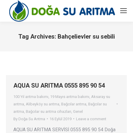
Tag Archives:
Bahçelievler su sebili
You are here:
AQUA SU ARITMA 0555 895 90 54
100 Yıl arıtma bakımı
,
19 Mayıs arıtma bakımı
,
Aksaray su
arıtma
,
Alibeyköy su arıtma
,
Bağcılar arıtma
,
Bağcılar su
arıtma
,
Bağcılar su arıtma cihazları
,
Genel
By
Doğa Su Arıtma
16 Eylül 2019
Leave a comment
AQUA SU ARITMA SERVİSİ 0555 895 90 54 Doğa